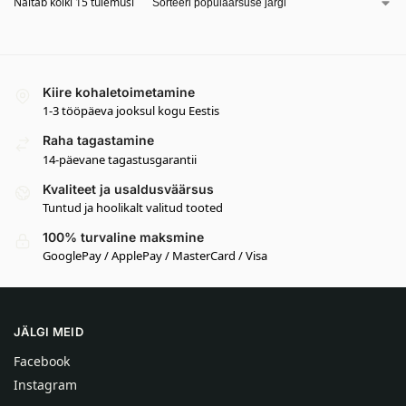
Näitab kõiki 15 tulemusi
Kiire kohaletoimetamine
1-3 tööpäeva jooksul kogu Eestis
Raha tagastamine
14-päevane tagastusgarantii
Kvaliteet ja usaldusväärsus
Tuntud ja hoolikalt valitud tooted
100% turvaline maksmine
GooglePay / ApplePay / MasterCard / Visa
JÄLGI MEID
Facebook
Instagram