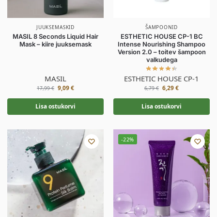
JUUKSEMASKID
ŠAMPOONID
MASIL 8 Seconds Liquid Hair
ESTHETIC HOUSE CP-1 BC
Mask – kiire juuksemask
Intense Nourishing Shampoo
Version 2.0 – toitev šampoon
valkudega
MASIL
ESTHETIC HOUSE CP-1
9,09
€
6,29
€
17,99
€
6,79
€
Lisa ostukorvi
Lisa ostukorvi
-22%