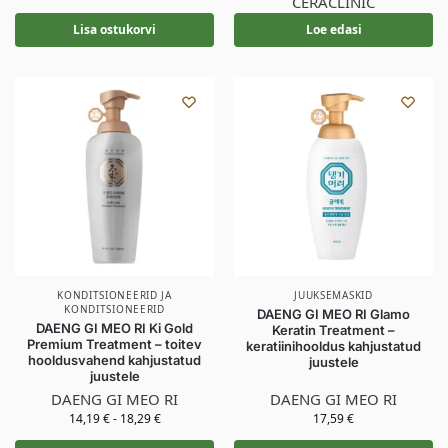
CERACLINIC
Lisa ostukorvi
Loe edasi
KONDITSIONEERID JA
JUUKSEMASKID
KONDITSIONEERID
DAENG GI MEO RI Glamo
DAENG GI MEO RI Ki Gold
Keratin Treatment –
Premium Treatment – toitev
keratiinihooldus kahjustatud
hooldusvahend kahjustatud
juustele
juustele
DAENG GI MEO RI
DAENG GI MEO RI
14,19
€
-
18,29
€
17,59
€