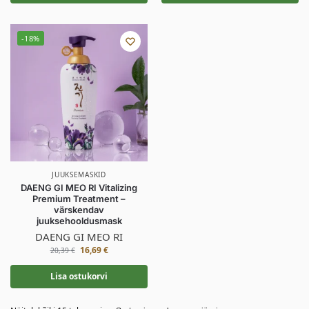
-18%
JUUKSEMASKID
DAENG GI MEO RI Vitalizing
Premium Treatment –
värskendav
juuksehooldusmask
DAENG GI MEO RI
16,69
€
20,39
€
Lisa ostukorvi