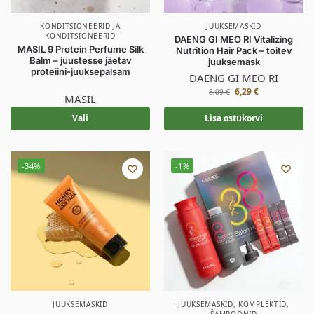
KONDITSIONEERID JA
JUUKSEMASKID
KONDITSIONEERID
DAENG GI MEO RI Vitalizing
MASIL 9 Protein Perfume Silk
Nutrition Hair Pack – toitev
Balm – juustesse jäetav
juuksemask
proteiini-juuksepalsam
DAENG GI MEO RI
6,29
€
8,09
€
MASIL
Vali
Lisa ostukorvi
-34%
-1%
JUUKSEMASKID
JUUKSEMASKID
,
KOMPLEKTID
,
ŠAMPOONID