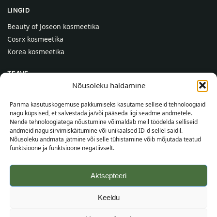
LINGID
Beauty of Joseon kosmeetika
Cosrx kosmeetika
Korea kosmeetika
TEAVE
Nõusoleku haldamine
Meist
Kontaktid
Parima kasutuskogemuse pakkumiseks kasutame selliseid tehnoloogiaid
nagu küpsised, et salvestada ja/või pääseda ligi seadme andmetele.
Abi
Nende tehnoloogiatega nõustumine võimaldab meil töödelda selliseid
andmeid nagu sirvimiskäitumine või unikaalsed ID-d sellel saidil.
TEAVE OSTJALE
Nõusoleku andmata jätmine või selle tühistamine võib mõjutada teatud
funktsioone ja funktsioone negatiivselt.
Tarnetingimused
Tingimused
Aktsepteeri
Privaatsuspoliitika
Veebikaart
Keeldu
©
2026
SincereSkin.ee
Kõik õigused kaitstud.