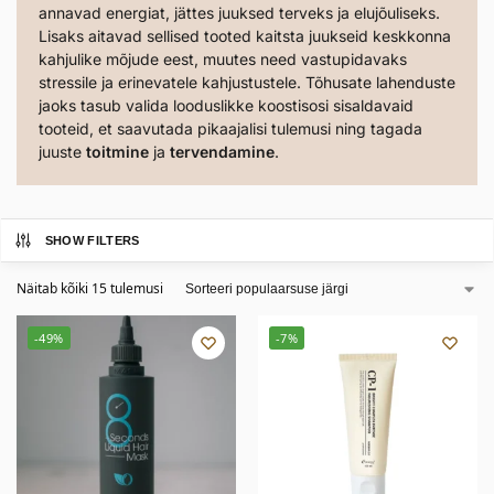
annavad energiat, jättes juuksed terveks ja elujõuliseks.
Lisaks aitavad sellised tooted kaitsta juukseid keskkonna
kahjulike mõjude eest, muutes need vastupidavaks
stressile ja erinevatele kahjustustele. Tõhusate lahenduste
jaoks tasub valida looduslikke koostisosi sisaldavaid
tooteid, et saavutada pikaajalisi tulemusi ning tagada
juuste
toitmine
ja
tervendamine
.
SHOW FILTERS
Näitab kõiki 15 tulemusi
-49%
-7%