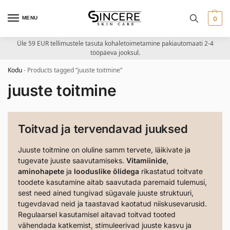
MENU
0
Üle 59 EUR tellimustele tasuta kohaletoimetamine pakiautomaati 2-4
tööpäeva jooksul.
Kodu
-
Products tagged “juuste toitmine”
juuste toitmine
Toitvad ja tervendavad juuksed
Juuste toitmine on oluline samm tervete, läikivate ja
tugevate juuste saavutamiseks.
Vitamiinide
,
aminohapete
ja
looduslike õlidega
rikastatud toitvate
toodete kasutamine aitab saavutada paremaid tulemusi,
sest need ained tungivad sügavale juuste struktuuri,
tugevdavad neid ja taastavad kaotatud niiskusevarusid.
Regulaarsel kasutamisel aitavad toitvad tooted
vähendada katkemist, stimuleerivad juuste kasvu ja