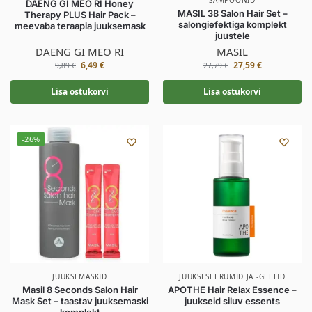
DAENG GI MEO RI Honey
MASIL 38 Salon Hair Set –
Therapy PLUS Hair Pack –
salongiefektiga komplekt
meevaba teraapia juuksemask
juustele
DAENG GI MEO RI
MASIL
6,49
€
27,59
€
9,89
€
27,79
€
Lisa ostukorvi
Lisa ostukorvi
-26%
JUUKSEMASKID
JUUKSESEERUMID JA -GEELID
Masil 8 Seconds Salon Hair
APOTHE Hair Relax Essence –
Mask Set – taastav juuksemaski
juukseid siluv essents
komplekt