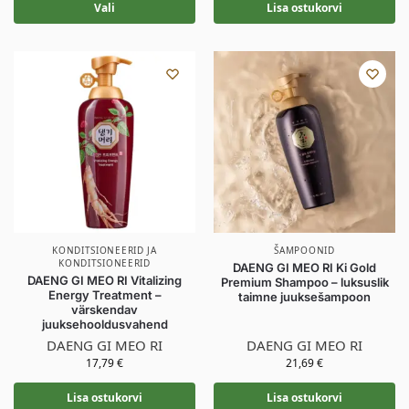
Vali
Lisa ostukorvi
KONDITSIONEERID JA
ŠAMPOONID
KONDITSIONEERID
DAENG GI MEO RI Ki Gold
DAENG GI MEO RI Vitalizing
Premium Shampoo – luksuslik
Energy Treatment –
taimne juuksešampoon
värskendav
juuksehooldusvahend
DAENG GI MEO RI
DAENG GI MEO RI
17,79
€
21,69
€
Lisa ostukorvi
Lisa ostukorvi