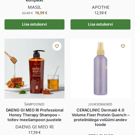
MASIL
APOTHE
16,59
€
12,59
€
22,49
€
Lisa ostukorvi
Lisa ostukorvi
ŠAMPOONID
JUUKSEMASKID
DAENG GI MEO RI Professional
CERACLINIC Dermaid 4.0
Honey Therapy Shampoo –
Volume Fixer Protein Quench –
toitev meešampoon juustele
proteiinidega volüümi andev
toode
DAENG GI MEO RI
17,59
€