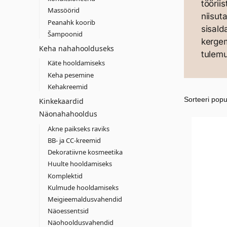
töörii
Massöörid
niisut
Peanahk koorib
sisald
Šampoonid
kerge
Keha nahahoolduseks
tulemu
Käte hooldamiseks
Keha pesemine
Kehakreemid
Kinkekaardid
Näonahahooldus
Akne paikseks raviks
BB- ja CC-kreemid
Dekoratiivne kosmeetika
Huulte hooldamiseks
Komplektid
Kulmude hooldamiseks
Meigieemaldusvahendid
Näoessentsid
Näohooldusvahendid