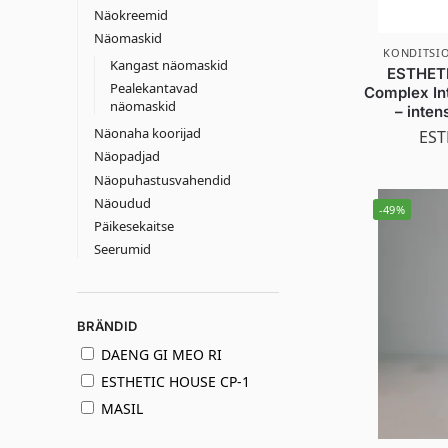
Näokreemid
Näomaskid
KONDITSIO
Kangast näomaskid
ESTHETI
Pealekantavad
Complex In
näomaskid
– inten
Näonaha koorijad
EST
Näopadjad
Näopuhastusvahendid
Näoudud
-49%
Päikesekaitse
Seerumid
BRÄNDID
DAENG GI MEO RI
ESTHETIC HOUSE CP-1
MASIL