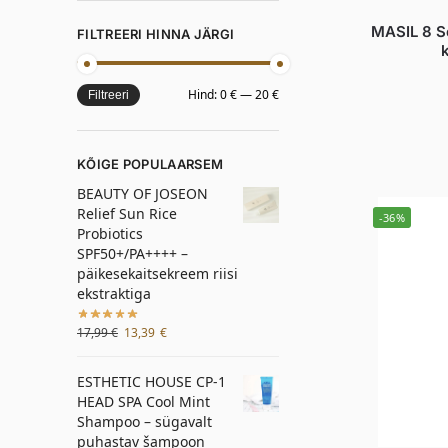
MASIL 8 S
FILTREERI HINNA JÄRGI
Hind:
0 €
—
20 €
Filtreeri
KÕIGE POPULAARSEM
BEAUTY OF JOSEON
Relief Sun Rice
-36%
Probiotics
SPF50+/PA++++ –
päikesekaitsekreem riisi
ekstraktiga
17,99
€
13,39
€
ESTHETIC HOUSE CP-1
HEAD SPA Cool Mint
Shampoo – sügavalt
puhastav šampoon