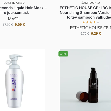
JUUKSEMASKID
ŠAMPOONID
econds Liquid Hair Mask –
ESTHETIC HOUSE CP-1 BC I
kiire juuksemask
Nourishing Shampoo Version
toitev šampoon valkude
MASIL
9,09
€
17,99
€
ESTHETIC HOUSE CP-
6,29
€
6,79
€
-20%