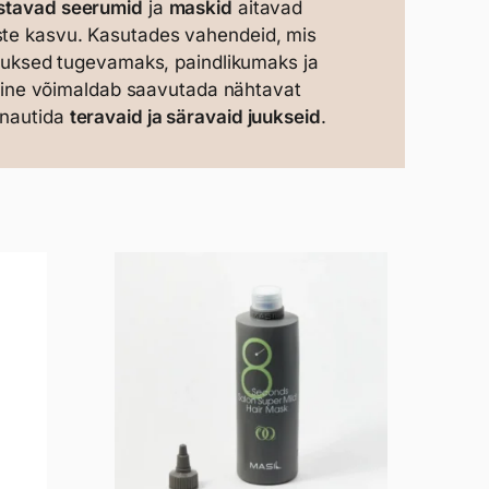
stavad seerumid
ja
maskid
aitavad
uste kasvu. Kasutades vahendeid, mis
 juuksed tugevamaks, paindlikumaks ja
ine võimaldab saavutada nähtavat
 nautida
teravaid ja säravaid juukseid
.