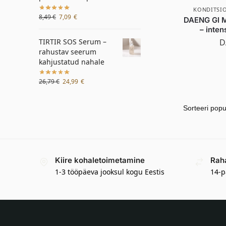
KONDITSIO
8,49
€
7,09
€
DAENG GI M
– inten
D
TIRTIR SOS Serum –
rahustav seerum
kahjustatud nahale
26,79
€
24,99
€
Kiire kohaletoimetamine
Rah
1-3 tööpäeva jooksul kogu Eestis
14-p