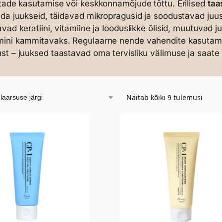
stade kasutamise või keskkonnamõjude tõttu. Erilised
taa
ada juukseid, täidavad mikropragusid ja soodustavad ju
avad keratiini, vitamiine ja looduslikke õlisid, muutuvad
mini kammitavaks. Regulaarne nende vahendite kasutam
st – juuksed taastavad oma tervisliku välimuse ja saate
Näitab kõiki 9 tulemusi