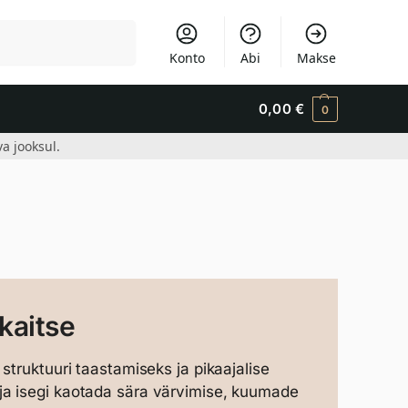
Otsi
Konto
Abi
Makse
0,00
€
0
a jooksul.
kaitse
 struktuuri taastamiseks ja pikaajalise
a isegi kaotada sära värvimise, kuumade