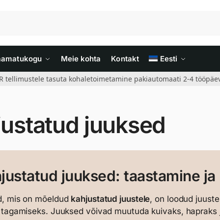
aamatukogu
Meie kohta
Kontakt
Eesti
R tellimustele tasuta kohaletoimetamine pakiautomaati 2-4 tööpäev
justatud juuksed
justatud juuksed: taastamine ja 
d, mis on mõeldud
kahjustatud juustele
, on loodud juuste
tagamiseks. Juuksed võivad muutuda kuivaks, hapraks j