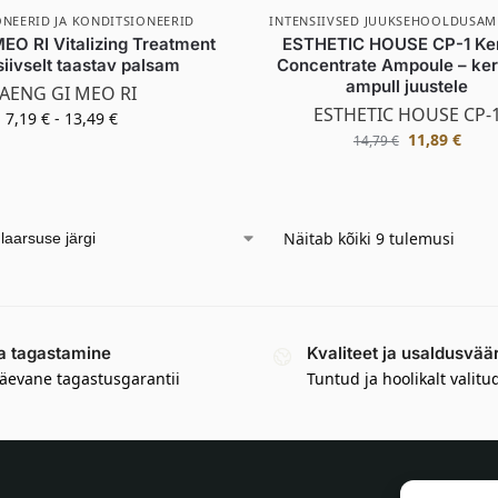
NEERID JA KONDITSIONEERID
INTENSIIVSED JUUKSEHOOLDUSAM
EO RI Vitalizing Treatment
ESTHETIC HOUSE CP-1 Ker
siivselt taastav palsam
Concentrate Ampoule – kera
ampull juustele
AENG GI MEO RI
ESTHETIC HOUSE CP-
7,19
€
-
13,49
€
11,89
€
14,79
€
Näitab kõiki 9 tulemusi
a tagastamine
Kvaliteet ja usaldusvää
äevane tagastusgarantii
Tuntud ja hoolikalt valitu