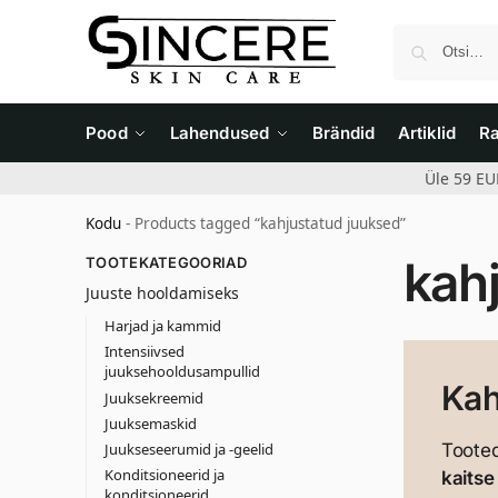
Pood
Lahendused
Brändid
Artiklid
R
Üle 59 EU
Kodu
-
Products tagged “kahjustatud juuksed”
kah
TOOTEKATEGOORIAD
Juuste hooldamiseks
Harjad ja kammid
Intensiivsed
juuksehooldusampullid
Kah
Juuksekreemid
Juuksemaskid
Juukseseerumid ja -geelid
Toote
Konditsioneerid ja
kaitse
konditsioneerid