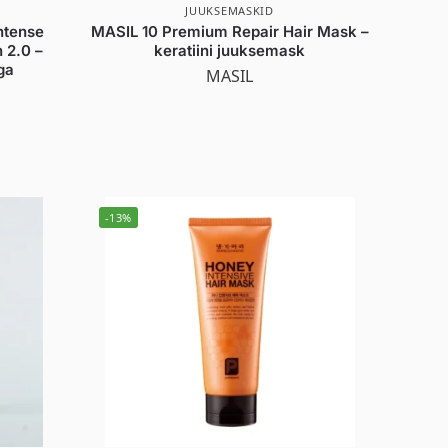
JUUKSEMASKID
ntense
MASIL 10 Premium Repair Hair Mask –
 2.0 –
keratiini juuksemask
ga
MASIL
1
-13%