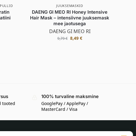
PULLID
JUUKSEMASKID
atin
DAENG GI MEO RI Honey Intensive
tiini
Hair Mask – intensiivne juuksemask
mee jaotusega
1
DAENG GI MEO RI
8,49
€
9,79
€
rsus
100% turvaline maksmine
d tooted
GooglePay / ApplePay /
MasterCard / Visa