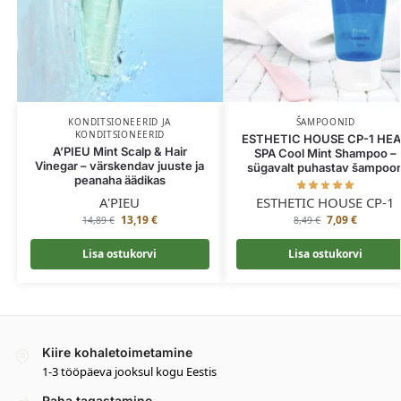
KONDITSIONEERID JA
ŠAMPOONID
KONDITSIONEERID
ESTHETIC HOUSE CP-1 HE
A’PIEU Mint Scalp & Hair
SPA Cool Mint Shampoo –
Vinegar – värskendav juuste ja
sügavalt puhastav šampoo
peanaha äädikas
A'PIEU
ESTHETIC HOUSE CP-1
13,19
€
7,09
€
14,89
€
8,49
€
Lisa ostukorvi
Lisa ostukorvi
Kiire kohaletoimetamine
1-3 tööpäeva jooksul kogu Eestis
Raha tagastamine