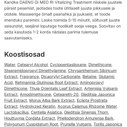
Kandke DAENG GI MEO RI Vitalizing Treatment niiskele juustele
pärast pesemist, jaotades toote ühtlaselt juuste pikkusele ja
otstele. Masseerige õrnalt peanahka ja juukseid, et toode
imenduks paremini. Laske toimida 5-15 minutit, sõltuvalt juuste
seisundist, seejärel loputage hoolikalt sooja veega. Soovitav on
seda kasutada 1-2 korda nädalas parima tulemuse
saavutamiseks.
Koostisosad
Water
,
Cetearyl Alcohol
,
Cyclopentasiloxane
,
Dimethicone
,
Stearamidopropyl Dimethylamine
,
Chrysanthemum Sibiricum
Extract
,
Fragrance
,
Dicaprylyl Carbonate
,
Betaine
,
Glutamic
Acid
,
Rehmannia Glutinosa Root Extract
,
Aminopropyl
Dimethicone
,
Thuja Orientalis Leaf Extract
,
Artemisia Vulgaris
Extract
,
Amodimethicone
,
Ceteareth-20
,
Gleditsia Japonica
Fruit Extract
,
Morus Alba Bark Extract
,
Eclipta Prostrata
Extract
,
Hydrolyzed Keratin
,
Acorus Calamus Rhizome Water
,
Lactobacillus
,
Centella Asiatica
,
Gleditsia Sinensis Thorn
,
Houttuynia Cordata Extract
,
Phellodendron Amurense Bark
,
Polygonum Cuspidatum Root
,
Prunella Vulgaris
,
Torilis Japonica