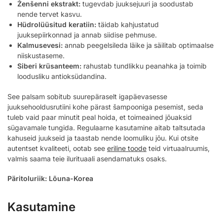
Ženšenni ekstrakt:
tugevdab juuksejuuri ja soodustab
nende tervet kasvu.
Hüdrolüüsitud keratiin:
täidab kahjustatud
juuksepiirkonnad ja annab siidise pehmuse.
Kalmusevesi:
annab peegelsileda läike ja säilitab optimaalse
niiskustaseme.
Siberi krüsanteem:
rahustab tundlikku peanahka ja toimib
loodusliku antioksüdandina.
See palsam sobitub suurepäraselt igapäevasesse
juuksehooldusrutiini kohe pärast šampooniga pesemist, seda
tuleb vaid paar minutit peal hoida, et toimeained jõuaksid
sügavamale tungida. Regulaarne kasutamine aitab taltsutada
kahuseid juukseid ja taastab nende loomuliku jõu. Kui otsite
autentset kvaliteeti, ootab see
eriline toode
teid virtuaalruumis,
valmis saama teie ilurituaali asendamatuks osaks.
Päritoluriik: Lõuna-Korea
Kasutamine