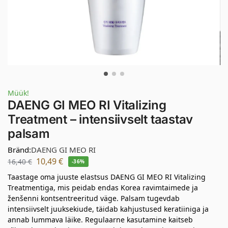
Müük!
DAENG GI MEO RI Vitalizing
Treatment – intensiivselt taastav
palsam
Bränd:
DAENG GI MEO RI
10,49
€
16,40
€
-36%
Taastage oma juuste elastsus DAENG GI MEO RI Vitalizing
Treatmentiga, mis peidab endas Korea ravimtaimede ja
ženšenni kontsentreeritud väge. Palsam tugevdab
intensiivselt juuksekiude, täidab kahjustused keratiiniga ja
annab lummava läike. Regulaarne kasutamine kaitseb