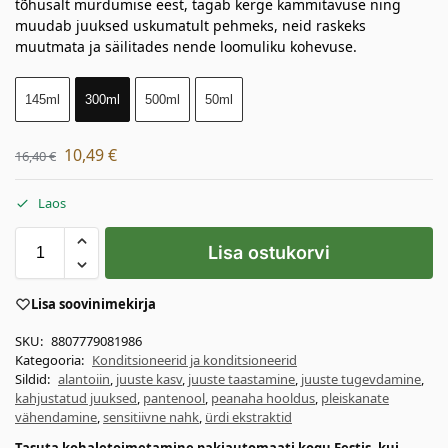
tõhusalt murdumise eest, tagab kerge kammitavuse ning
muudab juuksed uskumatult pehmeks, neid raskeks
muutmata ja säilitades nende loomuliku kohevuse.
145ml
300ml
500ml
50ml
10,49
€
16,40
€
Laos
Lisa ostukorvi
Lisa soovinimekirja
SKU:
8807779081986
Kategooria:
Konditsioneerid ja konditsioneerid
Sildid:
alantoiin
,
juuste kasv
,
juuste taastamine
,
juuste tugevdamine
,
kahjustatud juuksed
,
pantenool
,
peanaha hooldus
,
pleiskanate
vähendamine
,
sensitiivne nahk
,
ürdi ekstraktid