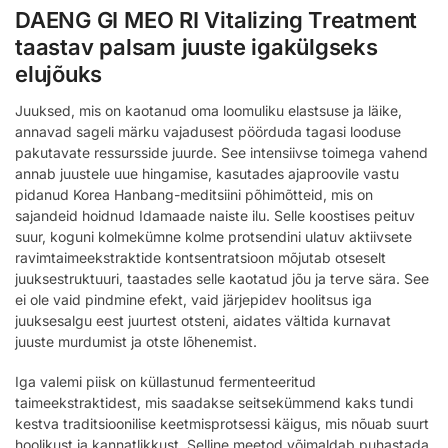
DAENG GI MEO RI Vitalizing Treatment
taastav palsam juuste igakülgseks
elujõuks
Juuksed, mis on kaotanud oma loomuliku elastsuse ja läike,
annavad sageli märku vajadusest pöörduda tagasi looduse
pakutavate ressursside juurde. See intensiivse toimega vahend
annab juustele uue hingamise, kasutades ajaproovile vastu
pidanud Korea Hanbang-meditsiini põhimõtteid, mis on
sajandeid hoidnud Idamaade naiste ilu. Selle koostises peituv
suur, koguni kolmekümne kolme protsendini ulatuv aktiivsete
ravimtaimeekstraktide kontsentratsioon mõjutab otseselt
juuksestruktuuri, taastades selle kaotatud jõu ja terve sära. See
ei ole vaid pindmine efekt, vaid järjepidev hoolitsus iga
juuksesalgu eest juurtest otsteni, aidates vältida kurnavat
juuste murdumist ja otste lõhenemist.
Iga valemi piisk on küllastunud fermenteeritud
taimeekstraktidest, mis saadakse seitsekümmend kaks tundi
kestva traditsioonilise keetmisprotsessi käigus, mis nõuab suurt
hoolikust ja kannatlikkust. Selline meetod võimaldab puhastada