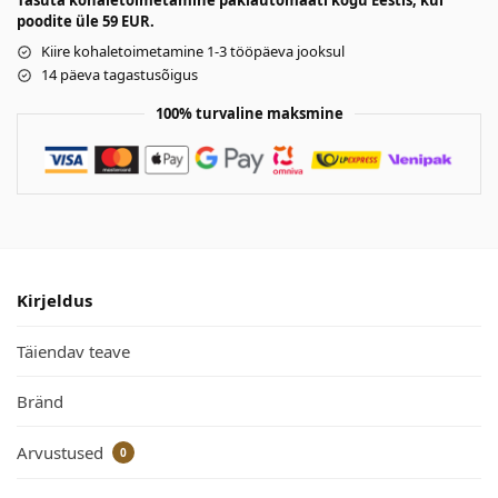
Tasuta kohaletoimetamine pakiautomaati kogu Eestis, kui
poodite üle 59 EUR.
Kiire kohaletoimetamine 1-3 tööpäeva jooksul
14 päeva tagastusõigus
100% turvaline maksmine
Kirjeldus
Täiendav teave
Bränd
Arvustused
0