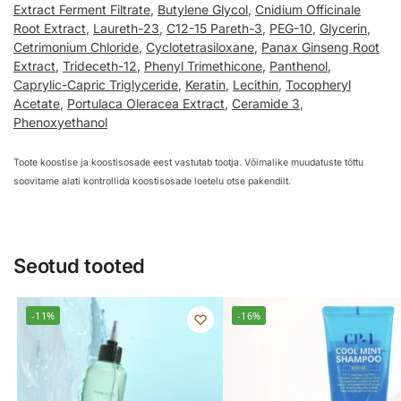
Extract Ferment Filtrate
,
Butylene Glycol
,
Cnidium Officinale
Root Extract
,
Laureth-23
,
C12-15 Pareth-3
,
PEG-10
,
Glycerin
,
Cetrimonium Chloride
,
Cyclotetrasiloxane
,
Panax Ginseng Root
Extract
,
Trideceth-12
,
Phenyl Trimethicone
,
Panthenol
,
Caprylic-Capric Triglyceride
,
Keratin
,
Lecithin
,
Tocopheryl
Acetate
,
Portulaca Oleracea Extract
,
Ceramide 3
,
Phenoxyethanol
Toote koostise ja koostisosade eest vastutab tootja. Võimalike muudatuste tõttu
soovitame alati kontrollida koostisosade loetelu otse pakendilt.
Seotud tooted
-11%
-16%