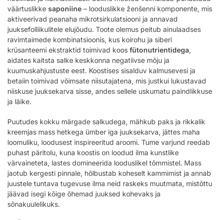
väärtuslikke
saponiine
– looduslikke ženšenni komponente, mis
aktiveerivad peanaha mikrotsirkulatsiooni ja annavad
juuksefolliikulitele elujõudu. Toote olemus peitub ainulaadses
ravimtaimede kombinatsioonis, kus koirohu ja siberi
krüsanteemi ekstraktid toimivad koos
fütonutrientidega
,
aidates kaitsta salke keskkonna negatiivse mõju ja
kuumuskahjustuste eest. Koostises sisalduv kalmusevesi ja
betaiin toimivad võimsate niisutajatena, mis justkui lukustavad
niiskuse juuksekarva sisse, andes sellele uskumatu paindlikkuse
ja läike.
Puutudes kokku märgade salkudega, mähkub paks ja rikkalik
kreemjas mass hetkega ümber iga juuksekarva, jättes maha
loomuliku, loodusest inspireeritud aroomi. Tume varjund reedab
puhast päritolu, kuna koostis on loodud ilma kunstlike
värvaineteta, lastes domineerida looduslikel tõmmistel. Mass
jaotub kergesti pinnale, hõlbustab koheselt kammimist ja annab
juustele tuntava tugevuse ilma neid raskeks muutmata, mistõttu
jäävad isegi kõige õhemad juuksed kohevaks ja
sõnakuulelikuks.