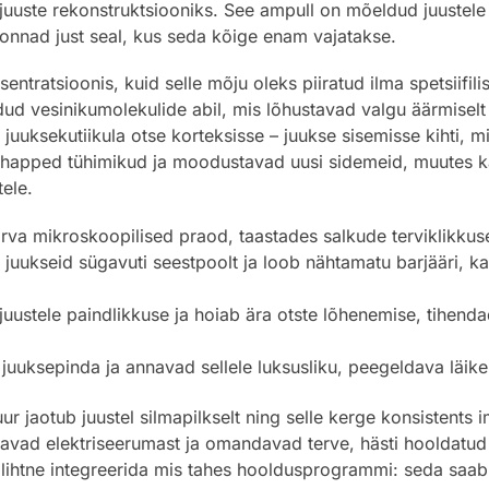
s juuste rekonstruktsiooniks. See ampull on mõeldud juustel
konnad just seal, kus seda kõige enam vajatakse.
ntratsioonis, kuid selle mõju oleks piiratud ilma spetsiifili
ud vesinikumolekulide abil, mis lõhustavad valgu äärmisel
juuksekutiikula otse korteksisse – juukse sisemisse kihti, m
nohapped tühimikud ja moodustavad uusi sidemeid, muutes 
ele.
rva mikroskoopilised praod, taastades salkude terviklikkuse
 juukseid sügavuti seestpoolt ja loob nähtamatu barjääri, ka
uustele paindlikkuse ja hoiab ära otste lõhenemise, tihendade
uksepinda ja annavad sellele luksusliku, peegeldava läike,
uur jaotub juustel silmapilkselt ning selle kerge konsistents
avad elektriseerumast ja omandavad terve, hästi hooldatud
 lihtne integreerida mis tahes hooldusprogrammi: seda sa