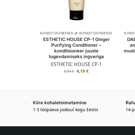
KONDITSIONEERID JA KONDITSIONEERID
KONDI
ESTHETIC HOUSE CP-1 Ginger
DAE
Purifying Conditioner –
an
konditsioneer juuste
must
tugevdamiseks ingveriga
ESTHETIC HOUSE CP-1
4,19
€
5,99
€
Kiire kohaletoimetamine
Rah
1-3 tööpäeva jooksul kogu Eestis
14-p