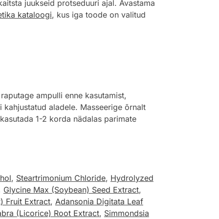
 kaitsta juukseid protseduuri ajal. Avastama
tika kataloogi
, kus iga toode on valitud
raputage ampulli enne kasutamist,
i kahjustatud aladele. Masseerige õrnalt
n kasutada 1-2 korda nädalas parimate
ohol
,
Steartrimonium Chloride
,
Hydrolyzed
,
Glycine Max (Soybean) Seed Extract
,
Fruit Extract
,
Adansonia Digitata Leaf
bra (Licorice) Root Extract
,
Simmondsia