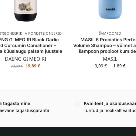
TSIONEERID JA KONDITSIONEERID
ŠAMPOONID
NG GI MEO RI Black Garlic
MASIL 5 Probiotics Perfe
d Curcumin Conditioner –
Volume Shampoo – võimet 
a küüslaugu palsam juustele
šampoon probiootikumid
DAENG GI MEO RI
MASIL
19,89
€
9,09
€
-
11,89
€
28,69
€
a tagastamine
Kvaliteet ja usaldusvää
äevane tagastusgarantii
Tuntud ja hoolikalt valitu