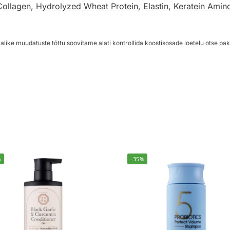
Collagen
,
Hydrolyzed Wheat Protein
,
Elastin
,
Keratein Amin
alike muudatuste tõttu soovitame alati kontrollida koostisosade loetelu otse pak
%
-35%