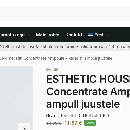
aamatukogu
Meie kohta
Kontakt
Eesti
R tellimustele tasuta kohaletoimetamine pakiautomaati 2-4 tööpäev
-1 Keratin Concentrate Ampoule – keratiini ampull juustele
Müük!
ESTHETIC HOUSE
Concentrate Ampo
ampull juustele
Bränd:
ESTHETIC HOUSE CP-1
11,89
€
14,79
€
-20%