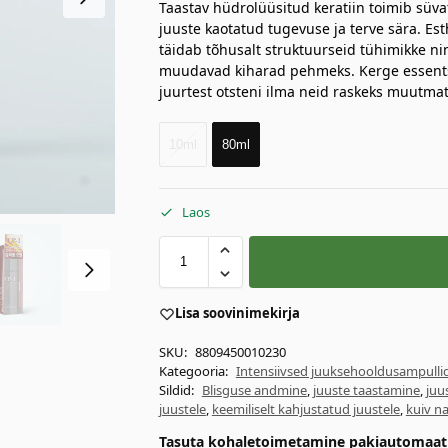
Taastav hüdrolüüsitud keratiin toimib süva
juuste kaotatud tugevuse ja terve sära. E
täidab tõhusalt struktuurseid tühimikke ni
muudavad kiharad pehmeks. Kerge essents
juurtest otsteni ilma neid raskeks muutmat
10ml
80ml
Laos
Lisa soovinimekirja
SKU:
8809450010230
Kategooria:
Intensiivsed juuksehooldusampulli
Sildid:
Blisguse andmine
,
juuste taastamine
,
juu
juustele
,
keemiliselt kahjustatud juustele
,
kuiv n
Tasuta kohaletoimetamine pakiautomaati 