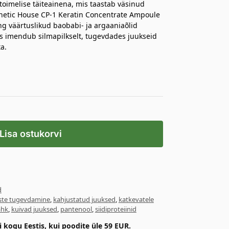
toimelise täiteainena, mis taastab väsinud
sthetic House CP-1 Keratin Concentrate Ampoule
ng väärtuslikud baobabi- ja argaaniaõlid
 imendub silmapilkselt, tugevdades juukseid
a.
Lisa ostukorvi
d
ste tugevdamine
,
kahjustatud juuksed
,
katkevatele
ahk
,
kuivad juuksed
,
pantenool
,
siidiproteiinid
kogu Eestis, kui poodite üle 59 EUR.