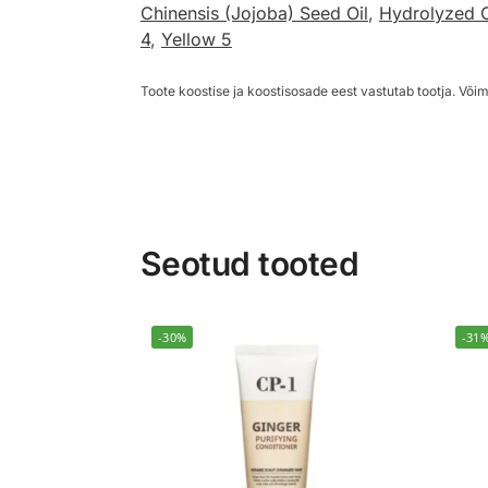
Chinensis (Jojoba) Seed Oil
,
Hydrolyzed 
4
,
Yellow 5
Toote koostise ja koostisosade eest vastutab tootja. Võim
Seotud tooted
-30%
-31