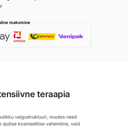
l
aline maksmine
ensiivne teraapia
ulikku valgustruktuuri, muutes need
e ajutise kosmeetilise vahendina, vaid