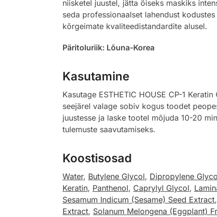
niisketel juustel, jätta öiseks maskiks int
seda professionaalset lahendust kodustes
kõrgeimate kvaliteedistandardite alusel.
Päritoluriik: Lõuna-Korea
Kasutamine
Kasutage ESTHETIC HOUSE CP-1 Keratin Co
seejärel valage sobiv kogus toodet peopesa
juustesse ja laske tootel mõjuda 10-20 min
tulemuste saavutamiseks.
Koostisosad
Water
,
Butylene Glycol
,
Dipropylene Glyco
Keratin
,
Panthenol
,
Caprylyl Glycol
,
Lamin
Sesamum Indicum (Sesame) Seed Extract
Extract
,
Solanum Melongena (Eggplant) Fru