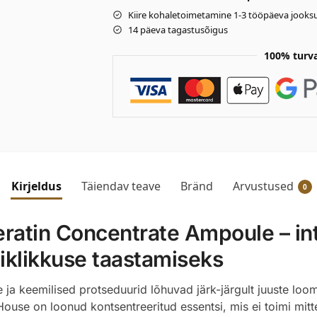
Kiire kohaletoimetamine 1-3 tööpäeva jooksu
14 päeva tagastusõigus
100% turv
Kirjeldus
Täiendav teave
Bränd
Arvustused
0
ratin Concentrate Ampoule – int
viklikkuse taastamiseks
a keemilised protseduurid lõhuvad järk-järgult juuste loom
ouse on loonud kontsentreeritud essentsi, mis ei toimi mitt