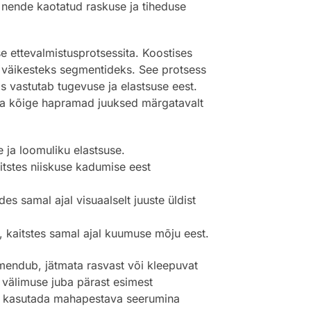
e nende kaotatud raskuse ja tiheduse
se ettevalmistusprotsessita. Koostises
t väikesteks segmentideks. See protsess
is vastutab tugevuse ja elastsuse eest.
ka kõige hapramad juuksed märgatavalt
 ja loomuliku elastsuse.
itstes niiskuse kadumise eest
s samal ajal visuaalselt juuste üldist
 kaitstes samal ajal kuumuse mõju eest.
 imendub, jätmata rasvast või kleepuvat
 välimuse juba pärast esimest
ab kasutada mahapestava seerumina