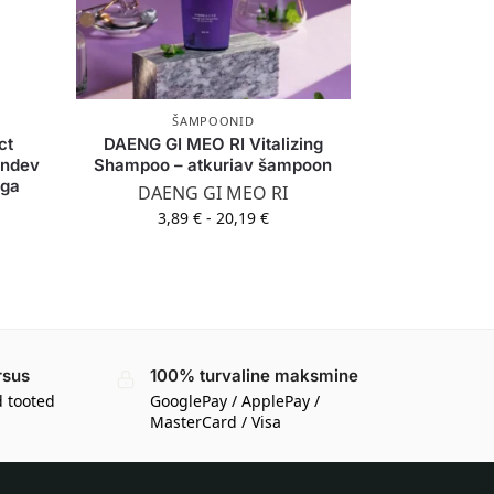
ŠAMPOONID
ct
DAENG GI MEO RI Vitalizing
andev
Shampoo – atkuriav šampoon
ega
DAENG GI MEO RI
3,89
€
-
20,19
€
rsus
100% turvaline maksmine
d tooted
GooglePay / ApplePay /
MasterCard / Visa