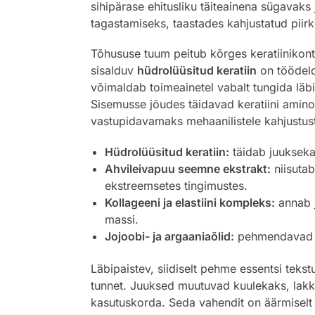
sihipärase ehitusliku täiteainena sügavak
tagastamiseks, taastades kahjustatud piir
Tõhususe tuum peitub kõrges keratiinikontse
sisalduv
hüdrolüüsitud keratiin
on töödeld
võimaldab toimeainetel vabalt tungida läbi 
Sisemusse jõudes täidavad keratiini ami
vastupidavamaks mehaanilistele kahjustust
Hüdrolüüsitud keratiin:
täidab juukseka
Ahvileivapuu seemne ekstrakt:
niisutab
ekstreemsetes tingimustes.
Kollageeni ja elastiini kompleks:
annab j
massi.
Jojoobi- ja argaaniaõlid:
pehmendavad ju
Läbipaistev, siidiselt pehme essentsi tekst
tunnet. Juuksed muutuvad kuulekaks, lakk
kasutuskorda. Seda vahendit on äärmiselt