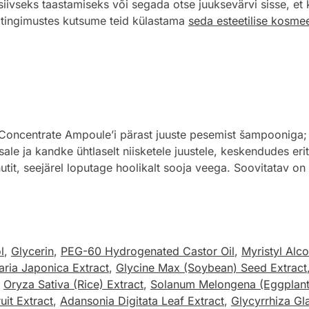
ensiivseks taastamiseks või segada otse juuksevärvi sisse, et
 tingimustes kutsume teid külastama
seda esteetilise kosmee
ncentrate Ampoule’i pärast juuste pesemist šampooniga; 
le ja kandke ühtlaselt niisketele juustele, keskendudes erit
utit, seejärel loputage hoolikalt sooja veega. Soovitatav o
l
,
Glycerin
,
PEG-60 Hydrogenated Castor Oil
,
Myristyl Alc
aria Japonica Extract
,
Glycine Max (Soybean) Seed Extract
,
Oryza Sativa (Rice) Extract
,
Solanum Melongena (Eggplant) 
it Extract
,
Adansonia Digitata Leaf Extract
,
Glycyrrhiza Gla