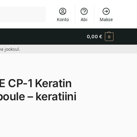
Otsi
Konto
Abi
Makse
0,00
€
0
a jooksul.
 CP-1 Keratin
ule – keratiini