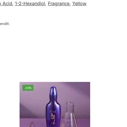
o Acid
,
1-2-Hexandiol
,
Fragrance
,
Yellow
endilt.
-30%