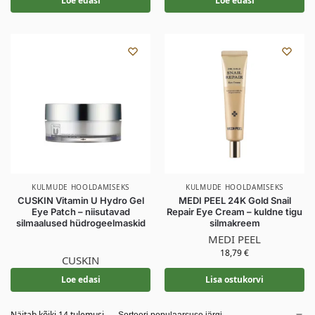
Loe edasi
Loe edasi
KULMUDE HOOLDAMISEKS
KULMUDE HOOLDAMISEKS
CUSKIN Vitamin U Hydro Gel
MEDI PEEL 24K Gold Snail
Eye Patch – niisutavad
Repair Eye Cream – kuldne tigu
silmaalused hüdrogeelmaskid
silmakreem
MEDI PEEL
18,79
€
CUSKIN
Loe edasi
Lisa ostukorvi
Näitab kõiki 14 tulemusi