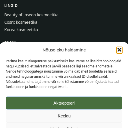
LINGID
Beauty of Joseon kosmeetika
Cosrx kosmeetika
Korea kosmeetika
TEAVE
Nõusoleku haldamine
Meist
Kontaktid
Parima kasutuskogemuse pakkumiseks kasutame selliseid tehnoloogiaid
nagu küpsised, et salvestada ja/või pääseda ligi seadme andmetele.
Abi
Nende tehnoloogiatega nõustumine võimaldab meil töödelda selliseid
andmeid nagu sirvimiskäitumine või unikaalsed ID-d sellel saidil.
TEAVE OSTJALE
Nõusoleku andmata jätmine või selle tühistamine võib mõjutada teatud
funktsioone ja funktsioone negatiivselt.
Tarnetingimused
Tingimused
Aktsepteeri
Privaatsuspoliitika
Veebikaart
Keeldu
©
2026
SincereSkin.ee
Kõik õigused kaitstud.