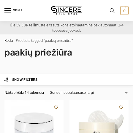
MENU
0
Üle 59 EUR tellimustele tasuta kohaletoimetamine pakiautomaati 2-4
tööpäeva jooksul.
Kodu
-
Products tagged “paakių priežiūra”
paakių priežiūra
SHOW FILTERS
Näitab kõiki 14 tulemusi