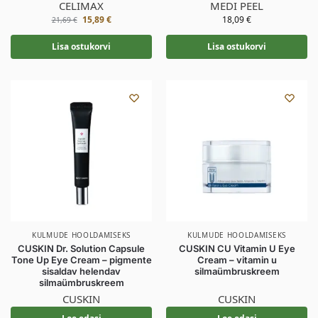
CELIMAX
MEDI PEEL
15,89
€
18,09
€
21,69
€
Lisa ostukorvi
Lisa ostukorvi
KULMUDE HOOLDAMISEKS
KULMUDE HOOLDAMISEKS
CUSKIN Dr. Solution Capsule
CUSKIN CU Vitamin U Eye
Tone Up Eye Cream – pigmente
Cream – vitamin u
sisaldav helendav
silmaümbruskreem
silmaümbruskreem
CUSKIN
CUSKIN