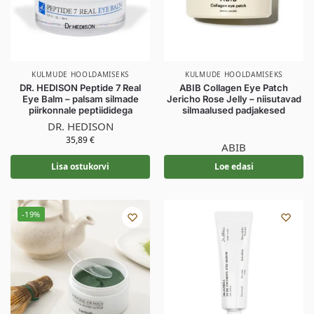
KULMUDE HOOLDAMISEKS
KULMUDE HOOLDAMISEKS
DR. HEDISON Peptide 7 Real
ABIB Collagen Eye Patch
Eye Balm – palsam silmade
Jericho Rose Jelly – niisutavad
piirkonnale peptiididega
silmaalused padjakesed
DR. HEDISON
35,89
€
ABIB
Lisa ostukorvi
Loe edasi
-19%