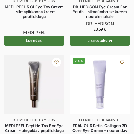
KULMUDE HOOLDAMISEKS
KULMUDE HOOLDAMISEKS
MEDI-PEEL 5 Gf Eye Tox Cream
DR. HEDISON Eye Cream For
– silmapiirkonna kreem
Youth – silmaümbruse kreem
peptiididega
noorele nahale
DR. HEDISON
23,59
€
MEDI PEEL
Loe edasi
Lisa ostukorvi
-16%
KULMUDE HOOLDAMISEKS
KULMUDE HOOLDAMISEKS
MEDI PEEL Peptide Tox Bor Eye
FRAIJOUR Retin-Collagen 3D
Cream – pinguldav peptiididega
Core Eye Cream – noorendav