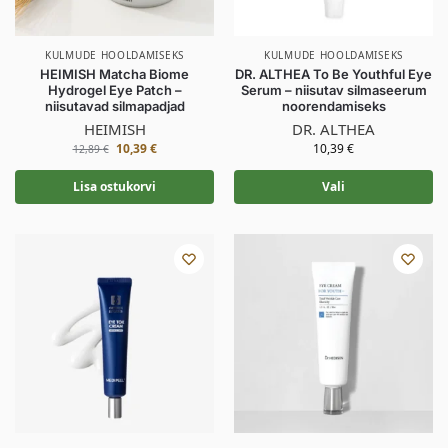
KULMUDE HOOLDAMISEKS
KULMUDE HOOLDAMISEKS
HEIMISH Matcha Biome
DR. ALTHEA To Be Youthful Eye
Hydrogel Eye Patch –
Serum – niisutav silmaseerum
niisutavad silmapadjad
noorendamiseks
HEIMISH
DR. ALTHEA
10,39
€
10,39
€
12,89
€
Lisa ostukorvi
Vali