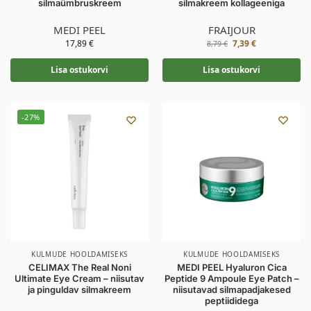
silmaümbruskreem
silmakreem kollageeniga
MEDI PEEL
FRAIJOUR
17,89
€
7,39
€
8,79
€
Lisa ostukorvi
Lisa ostukorvi
-27%
KULMUDE HOOLDAMISEKS
KULMUDE HOOLDAMISEKS
CELIMAX The Real Noni
MEDI PEEL Hyaluron Cica
Ultimate Eye Cream – niisutav
Peptide 9 Ampoule Eye Patch –
ja pinguldav silmakreem
niisutavad silmapadjakesed
peptiididega