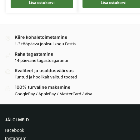
Lisa ostukorvi
Lisa ostukorvi
Kiire kohaletoimetamine
1-3 tööpäeva jooksul kogu Eestis
Raha tagastamine
14-päevane tagastusgarantii
Kvaliteet ja usaldusväärsus
Tuntud ja hoolikalt valitud tooted
100% turvaline maksmine
GooglePay / ApplePay / MasterCard / Visa
JÄLGI MEID
Facebook
Instagram