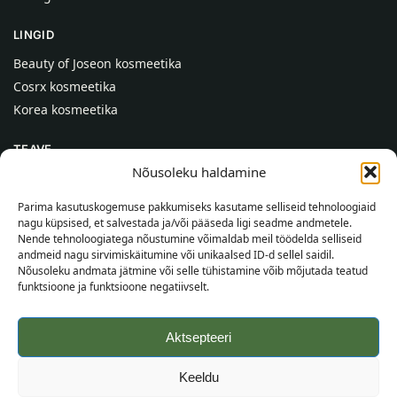
LINGID
Beauty of Joseon kosmeetika
Cosrx kosmeetika
Korea kosmeetika
TEAVE
Nõusoleku haldamine
Meist
Kontaktid
Parima kasutuskogemuse pakkumiseks kasutame selliseid tehnoloogiaid
nagu küpsised, et salvestada ja/või pääseda ligi seadme andmetele.
Abi
Nende tehnoloogiatega nõustumine võimaldab meil töödelda selliseid
andmeid nagu sirvimiskäitumine või unikaalsed ID-d sellel saidil.
TEAVE OSTJALE
Nõusoleku andmata jätmine või selle tühistamine võib mõjutada teatud
funktsioone ja funktsioone negatiivselt.
Tarnetingimused
Tingimused
Aktsepteeri
Privaatsuspoliitika
Veebikaart
Keeldu