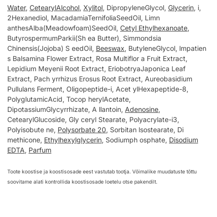
Water
,
CetearylAlcohol
,
Xylitol
, DipropyleneGlycol,
Glycerin
, i,
2Hexanediol, MacadamiaTernifoliaSeedOil, Limn
anthesAlba(Meadowfoam)SeedOil,
Cetyl Ethylhexanoate
,
ButyrospermumParkii(Sh ea Butter), Simmondsia
Chinensis(Jojoba) S eedOil,
Beeswax
, ButyleneGlycol, lmpatien
s Balsamina Flower Extract, Rosa Multiflor a Fruit Extract,
Lepidium Meyenii Root Extract, EriobotryaJaponica Leaf
Extract, Pach yrrhizus Erosus Root Extract, Aureobasidium
Pullulans Ferment, Oligopeptide-i, Acet ylHexapeptide-8,
PolyglutamicAcid, Tocop herylAcetate,
DipotassiumGlycyrrhizate, A llantoin,
Adenosine
,
CetearylGlucoside, Gly ceryl Stearate, Polyacrylate-i3,
Polyisobute ne,
Polysorbate 20
, Sorbitan lsostearate, Di
methicone,
Ethylhexylglycerin
, Sodiumph osphate,
Disodium
EDTA
,
Parfum
Toote koostise ja koostisosade eest vastutab tootja. Võimalike muudatuste tõttu
soovitame alati kontrollida koostisosade loetelu otse pakendilt.