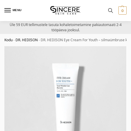
MENU
0
Üle 59 EUR tellimustele tasuta kohaletoimetamine pakiautomaati 2-4
tööpäeva jooksul.
Kodu
-
DR. HEDISON
-
DR. HEDISON Eye Cream For Youth – silmaümbruse kre