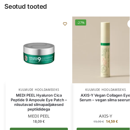
Seotud tooted
-27%
KULMUDE HOOLDAMISEKS
KULMUDE HOOLDAMISEKS
MEDI PEEL Hyaluron Cica
AXIS-Y Vegan Collagen Ey
Peptide 9 Ampoule Eye Patch –
Serum – vegan silma seeru
niisutavad silmapadjakesed
peptiididega
MEDI PEEL
AXIS-Y
18,09
€
14,59
€
19,99
€