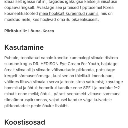
ideaalselt igasse rutiini, tagades igakülgse kaitse ja niisutuse
ööpäevaringselt. Avastage see ja teised tipptasemel Korea
kosmeetikatooted
meie hoolikalt kureeritud ruumis
, mis on
mõeldud neile, kes hoolivad oma ilu pikaealisusest.
Päritoluriik: Lõuna-Korea
Kasutamine
Puhtale, toonitatud nahale kandke kummalegi silmale riisitera
suurune kogus DR. HEDISON Eye Cream For Youth, hajutage
õrnalt silma all ja silmade välisnurkade piirkonda, patsutage
kergelt sõrmusesõrmega, kuni see on täielikult imendunud,
vältides liikuva silmalau serva ja toote silma sattumist; kasutage
hommikul ja õhtul; hommikul kandke enne SPF-i ja oodake 1–2
minutit enne meiki; õhtul – pärast seerumeid viimase sammuna
silmaümbruspiirkonnas, vajadusel kandke väga kuivadele
piirkondadele peale õhuke lisakiht.
Koostisosad