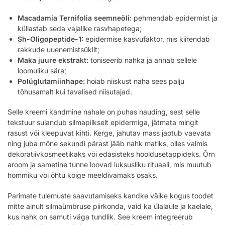
Macadamia Ternifolia seemneõli:
pehmendab epidermist ja
küllastab seda vajalike rasvhapetega;
Sh-Oligopeptide-1:
epidermise kasvufaktor, mis kiirendab
rakkude uuenemistsüklit;
Maka juure ekstrakt:
toniseerib nahka ja annab sellele
loomuliku sära;
Polüglutamiinhape:
hoiab niiskust naha sees palju
tõhusamalt kui tavalised niisutajad.
Selle kreemi kandmine nahale on puhas nauding, sest selle
tekstuur sulandub silmapilkselt epidermiga, jätmata mingit
rasust või kleepuvat kihti. Kerge, jahutav mass jaotub vaevata
ning juba mõne sekundi pärast jääb nahk matiks, olles valmis
dekoratiivkosmeetikaks või edasisteks hooldusetappideks. Õrn
aroom ja sametine tunne loovad luksusliku rituaali, mis muutub
hommiku või õhtu kõige meeldivamaks osaks.
Parimate tulemuste saavutamiseks kandke väike kogus toodet
mitte ainult silmaümbruse piirkonda, vaid ka ülalaule ja kaelale,
kus nahk on samuti väga tundlik. See kreem integreerub