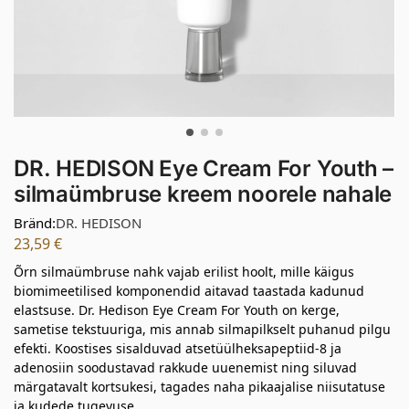
DR. HEDISON Eye Cream For Youth –
silmaümbruse kreem noorele nahale
Bränd:
DR. HEDISON
23,59
€
Õrn silmaümbruse nahk vajab erilist hoolt, mille käigus
biomimeetilised komponendid aitavad taastada kadunud
elastsuse. Dr. Hedison Eye Cream For Youth on kerge,
sametise tekstuuriga, mis annab silmapilkselt puhanud pilgu
efekti. Koostises sisalduvad atsetüülheksapeptiid-8 ja
adenosiin soodustavad rakkude uuenemist ning siluvad
märgatavalt kortsukesi, tagades naha pikaajalise niisutatuse
ja kudede tugevuse.