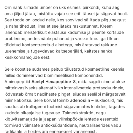
Õrn nahk silmade ümber on üks esimesi piirkondi, kuhu aeg
oma jäljed jätab, mistõttu vajab see eriti täpset ja sügavat hoolt.
See toode on loodud neile, kes soovivad säilitada pilgu selgust
ja naha tihedust, ilma et see jätaks raskustunnet. Kreem
lahendab meisterlikult elastsuse kadumise ja peente kortsude
probleeme, andes näole puhanud ja värske ilme. Iga tilk on
täidetud kontsentreeritud ainetega, mis äratavad rakkude
uuenemise ja tugevdavad kaitsebarjääri, kaitstes nahka
keskkonnamõjude eest.
Selle koostise südames peitub täiustatud kosmeetiline keemia,
milles domineerivad biomimeetilised komponendid.
Aminopeptiid
Acetyl Hexapeptide-8
, mida sageli nimetatakse
mitteinvasiivseks alternatiiviks intensiivsetele protseduuridele,
lõdvestab õrnalt näolihaste pinget, siludes seeläbi märgatavalt
miimikakortse. Selle kõrval toimib
adenosiin
– nukleosiid, mis
soodustab kollageeni tootmist sügavamates kihtides, tagades
kudede pikaajalise tugevuse. Taimeekstraktid, nagu
kibuvitsamarjade ja jaapani villmispöökla lehtede essentsid,
toimivad võimsate antioksüdantidena, neutraliseerides vabu
radikaale ja hoides ära enneaegset vananemist.