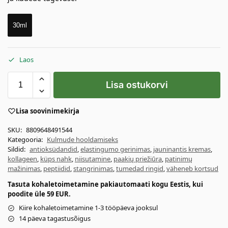
30ml
Laos
Lisa ostukorvi
Lisa soovinimekirja
SKU:
8809648491544
Kategooria:
Kulmude hooldamiseks
Sildid:
antioksüdandid
,
elastingumo gerinimas
,
jauninantis kremas
,
kollageen
,
küps nahk
,
niisutamine
,
paakių priežiūra
,
patinimų
mažinimas
,
peptiidid
,
stangrinimas
,
tumedad ringid
,
väheneb kortsud
Tasuta kohaletoimetamine pakiautomaati kogu Eestis, kui
poodite üle 59 EUR.
Kiire kohaletoimetamine 1-3 tööpäeva jooksul
14 päeva tagastusõigus