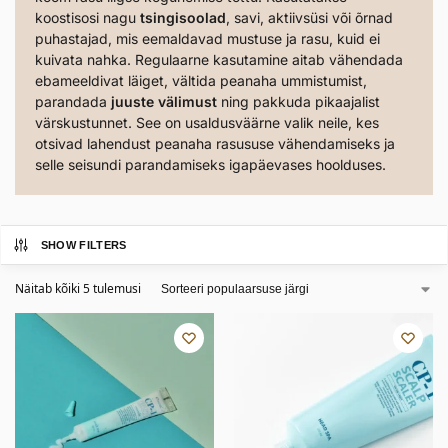
koostisosi nagu
tsingisoolad
, savi, aktiivsüsi või õrnad
puhastajad, mis eemaldavad mustuse ja rasu, kuid ei
kuivata nahka. Regulaarne kasutamine aitab vähendada
ebameeldivat läiget, vältida peanaha ummistumist,
parandada
juuste välimust
ning pakkuda pikaajalist
värskustunnet. See on usaldusväärne valik neile, kes
otsivad lahendust peanaha rasususe vähendamiseks ja
selle seisundi parandamiseks igapäevases hoolduses.
SHOW FILTERS
Näitab kõiki 5 tulemusi