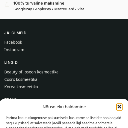
100% turvaline maksmine
GooglePay / ApplePay / MasterCard / Visa
JÄLGI MEID
Facebook
Instagram
LINGID
Beauty of Joseon kosmeetika
Cosrx kosmeetika
Korea kosmeetika
TEAVE
Nõusoleku haldamine
Meist
Kontaktid
Parima kasutuskogemuse pakkumiseks kasutame selliseid tehnoloogiaid
nagu küpsised, et salvestada ja/või pääseda ligi seadme andmetele.
Abi