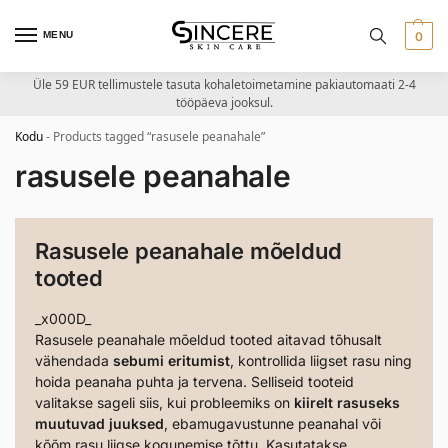
MENU
0
Üle 59 EUR tellimustele tasuta kohaletoimetamine pakiautomaati 2-4
tööpäeva jooksul.
Kodu
-
Products tagged “rasusele peanahale”
rasusele peanahale
Rasusele peanahale mõeldud
tooted
_x000D_
Rasusele peanahale mõeldud tooted aitavad tõhusalt
vähendada
sebumi eritumist
, kontrollida liigset rasu ning
hoida peanaha puhta ja tervena. Selliseid tooteid
valitakse sageli siis, kui probleemiks on
kiirelt rasuseks
muutuvad juuksed
, ebamugavustunne peanahal või
kõõm rasu liigse kogunemise tõttu. Kasutatakse