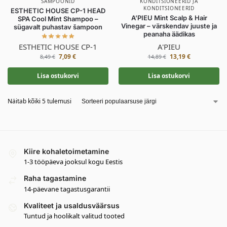
ŠAMPOONID
KONDITSIONEERID JA
KONDITSIONEERID
ESTHETIC HOUSE CP-1 HEAD
A’PIEU Mint Scalp & Hair
SPA Cool Mint Shampoo –
Vinegar – värskendav juuste ja
sügavalt puhastav šampoon
peanaha äädikas
ESTHETIC HOUSE CP-1
A'PIEU
7,09
€
13,19
€
8,49
€
14,89
€
Lisa ostukorvi
Lisa ostukorvi
Näitab kõiki 5 tulemusi
Kiire kohaletoimetamine
1-3 tööpäeva jooksul kogu Eestis
Raha tagastamine
14-päevane tagastusgarantii
Kvaliteet ja usaldusväärsus
Tuntud ja hoolikalt valitud tooted