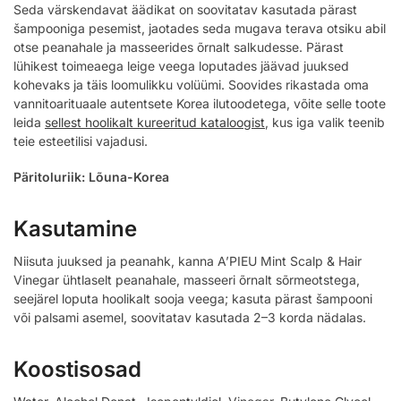
Seda värskendavat äädikat on soovitatav kasutada pärast
šampooniga pesemist, jaotades seda mugava terava otsiku abil
otse peanahale ja masseerides õrnalt salkudesse. Pärast
lühikest toimeaega leige veega loputades jäävad juuksed
kohevaks ja täis loomulikku volüümi. Soovides rikastada oma
vannitoarituaale autentsete Korea ilutoodetega, võite selle toote
leida
sellest hoolikalt kureeritud kataloogist
, kus iga valik teenib
teie esteetilisi vajadusi.
Päritoluriik: Lõuna-Korea
Kasutamine
Niisuta juuksed ja peanahk, kanna A’PIEU Mint Scalp & Hair
Vinegar ühtlaselt peanahale, masseeri õrnalt sõrmeotstega,
seejärel loputa hoolikalt sooja veega; kasuta pärast šampooni
või palsami asemel, soovitatav kasutada 2–3 korda nädalas.
Koostisosad