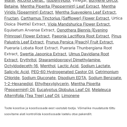
Water
,
Alcohol Denat.
,
Isopentyldiol
, Vinegar,
Butylene Glycol
,
Betaine
,
Mentha Piperita (Peppermint) Leaf Extract
,
Mentha
Viridis (Spearmint) Extract
,
Mentha Suaveolens Leaf Extract
,
Fructan
,
Carthamus Tinctorius (Safflower) Flower Extract
, Urtica
Dioica (Nettle) Extract,
Viola Mandshurica Flower Extract
,
Equisetum Arvense Extract,
Oenothera Biennis (Evening
Primrose) Flower Extract
,
Paeonia Lactiflora Root Extract
,
Pinus
Palustris Leaf Extract
,
Prunus Persica (Peach) Fruit Extract
,
Pueraria Lobata Root Extract. Pueraria Thunbergiana Root
Extract,
Swertia Japonica Extract
,
Ulmus Davidiana Root
Extract
,
Erythritol
,
Stearamidopropyl Dimethylamine
,
Octyldodeceth-16
,
Menthol
,
Lactic Acid
,
Sodium Lactate
,
Salicylic Acid
,
PEG-60 Hydrogenated Castor Oil
,
Cetrimonium
Chloride
,
Sodium Gluconate
,
Disodium EDTA
,
Sodium Benzoate
,
1-2-Hexanediol
,
Ethylhexylglycerin
,
Mentha Piperita
(Peppermint) Oil
,
Eucalyptus Globulus Leaf Oil
,
Melaleuca
Alternifolia (Tea Tree) Leaf Oil
,
Limonene
Toote koostise ja koostisosade eest vastutab tootja. Võimalike muudatuste tõttu
soovitame alati kontrollida koostisosade loetelu otse pakendilt.