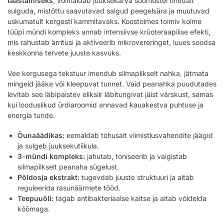
taastamiseks
, võimaldab juuksekarva soomustel tihedalt
sulguda, mistõttu saavutavad salgud peegelsära ja muutuvad
uskumatult kergesti kammitavaks. Koostoimes toimiv kolme
tüüpi mündi kompleks annab intensiivse krüoteraapilise efekti,
mis rahustab ärritusi ja aktiveerib mikrovereringet, luues soodsa
keskkonna tervete juuste kasvuks.
Vee kergusega tekstuur imendub silmapilkselt nahka, jätmata
mingeid jääke või kleepuvat tunnet. Vaid peanahka puudutades
levitab see läbipaistev eliksiir läbitungivat jäist värskust, samas
kui looduslikud ürdiaroomid annavad kauakestva puhtuse ja
energia tunde.
Õunaäädikas:
eemaldab tõhusalt viimistlusvahendite jäägid
ja sulgeb juuksekutiikula.
3-mündi kompleks:
jahutab, toniseerib ja vaigistab
silmapilkselt peanaha sügelust.
Põldosja ekstrakt:
tugevdab juuste struktuuri ja aitab
reguleerida rasunäärmete tööd.
Teepuuõli:
tagab antibakteriaalse kaitse ja aitab võidelda
kõõmaga.