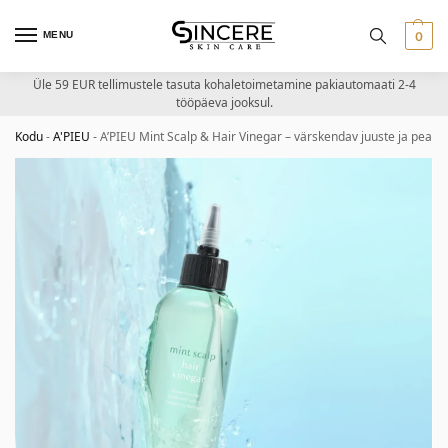
MENU
0
Üle 59 EUR tellimustele tasuta kohaletoimetamine pakiautomaati 2-4
tööpäeva jooksul.
Kodu
-
A'PIEU
-
A’PIEU Mint Scalp & Hair Vinegar – värskendav juuste ja pean