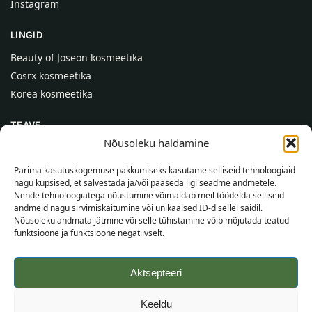
Instagram
LINGID
Beauty of Joseon kosmeetika
Cosrx kosmeetika
Korea kosmeetika
TEAVE
Nõusoleku haldamine
Meist
Kontaktid
Parima kasutuskogemuse pakkumiseks kasutame selliseid tehnoloogiaid
nagu küpsised, et salvestada ja/või pääseda ligi seadme andmetele.
Abi
Nende tehnoloogiatega nõustumine võimaldab meil töödelda selliseid
andmeid nagu sirvimiskäitumine või unikaalsed ID-d sellel saidil.
TEAVE OSTJALE
Nõusoleku andmata jätmine või selle tühistamine võib mõjutada teatud
funktsioone ja funktsioone negatiivselt.
Tarnetingimused
Tingimused
Aktsepteeri
Privaatsuspoliitika
Veebikaart
Keeldu