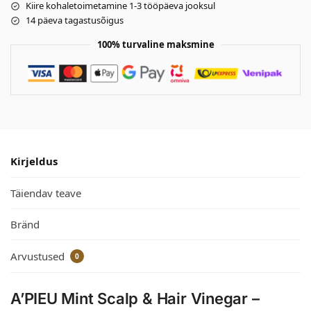
Kiire kohaletoimetamine 1-3 tööpäeva jooksul
14 päeva tagastusõigus
100% turvaline maksmine
Kirjeldus
Täiendav teave
Bränd
Arvustused
0
A’PIEU Mint Scalp & Hair Vinegar –