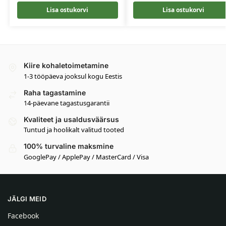
Lisa ostukorvi
Lisa ostukorvi
Kiire kohaletoimetamine
1-3 tööpäeva jooksul kogu Eestis
Raha tagastamine
14-päevane tagastusgarantii
Kvaliteet ja usaldusväärsus
Tuntud ja hoolikalt valitud tooted
100% turvaline maksmine
GooglePay / ApplePay / MasterCard / Visa
JÄLGI MEID
Facebook