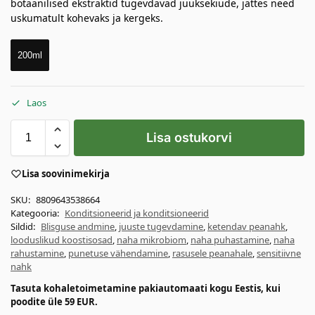
botaanilised ekstraktid tugevdavad juuksekiude, jättes need
uskumatult kohevaks ja kergeks.
200ml
Laos
Lisa ostukorvi
Lisa soovinimekirja
SKU:
8809643538664
Kategooria:
Konditsioneerid ja konditsioneerid
Sildid:
Blisguse andmine
,
juuste tugevdamine
,
ketendav peanahk
,
looduslikud koostisosad
,
naha mikrobiom
,
naha puhastamine
,
naha
rahustamine
,
punetuse vähendamine
,
rasusele peanahale
,
sensitiivne
nahk
Tasuta kohaletoimetamine pakiautomaati kogu Eestis, kui
poodite üle 59 EUR.