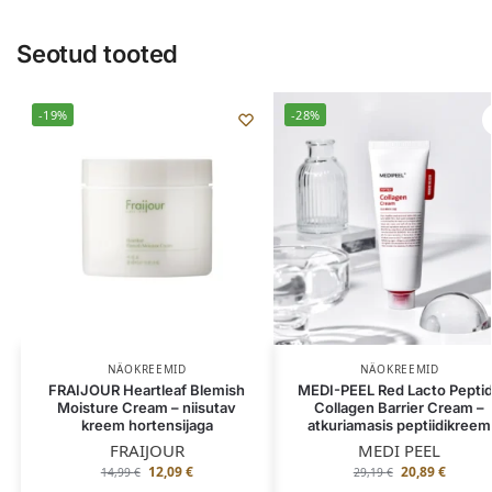
Seotud tooted
-19%
-28%
NÄOKREEMID
NÄOKREEMID
FRAIJOUR Heartleaf Blemish
MEDI-PEEL Red Lacto Pepti
Moisture Cream – niisutav
Collagen Barrier Cream –
kreem hortensijaga
atkuriamasis peptiidikreem
FRAIJOUR
MEDI PEEL
12,09
€
20,89
€
14,99
€
29,19
€