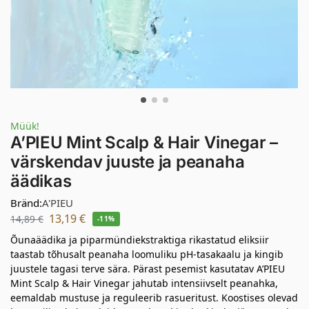
Müük!
A’PIEU Mint Scalp & Hair Vinegar –
värskendav juuste ja peanaha
äädikas
Bränd:
A'PIEU
13,19
€
14,89
€
-11%
Õunaäädika ja piparmündiekstraktiga rikastatud eliksiir
taastab tõhusalt peanaha loomuliku pH-tasakaalu ja kingib
juustele tagasi terve sära. Pärast pesemist kasutatav A’PIEU
Mint Scalp & Hair Vinegar jahutab intensiivselt peanahka,
eemaldab mustuse ja reguleerib rasueritust. Koostises olevad