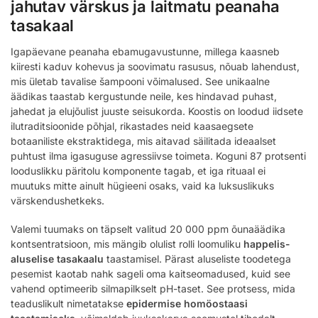
jahutav värskus ja laitmatu peanaha
tasakaal
Igapäevane peanaha ebamugavustunne, millega kaasneb
kiiresti kaduv kohevus ja soovimatu rasusus, nõuab lahendust,
mis ületab tavalise šampooni võimalused. See unikaalne
äädikas taastab kergustunde neile, kes hindavad puhast,
jahedat ja elujõulist juuste seisukorda. Koostis on loodud iidsete
ilutraditsioonide põhjal, rikastades neid kaasaegsete
botaaniliste ekstraktidega, mis aitavad säilitada ideaalset
puhtust ilma igasuguse agressiivse toimeta. Koguni 87 protsenti
looduslikku päritolu komponente tagab, et iga rituaal ei
muutuks mitte ainult hügieeni osaks, vaid ka luksuslikuks
värskendushetkeks.
Valemi tuumaks on täpselt valitud 20 000 ppm õunaäädika
kontsentratsioon, mis mängib olulist rolli loomuliku
happelis-
aluselise tasakaalu
taastamisel. Pärast aluseliste toodetega
pesemist kaotab nahk sageli oma kaitseomadused, kuid see
vahend optimeerib silmapilkselt pH-taset. See protsess, mida
teaduslikult nimetatakse
epidermise homöostaasi