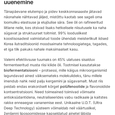
uuenemine
Tänapäevane elutempo ja pidev keskkonnasaaste jätavad
näonahale nähtavad jäljed, mistõttu kaotab see sageli oma
loomuliku elastsuse ja elujõulise sära. See õli on rafineeritud
liitlane neile, kes otsivad lisaks hetkelisele niisutusele ka naha
sügavat ja struktuurset toitmist. 99% looduslikest
koostisosadest valmistatud toode ühendab meisterlikult iidsed
Korea ilutraditsioonid moodsaimate tehnoloogiatega, tagades,
et iga tilk pakuks nahale maksimaalset kasu.
Valemi efektiivsuse tuumaks on 45% ulatuses sisalduv
fermenteeritud musta riisi kliide õli. Tootmisel kasutatakse
biofermentatsiooni
– protsessi, mille käigus mikroorganismid
lagundavad ained väiksemateks molekulideks, tänu millele
imendub nahk neid palju kergemini ja sügavamalt. Must riis
peidab endas erakordselt kõrget
polüfenoolide
ja flavonoidide
kontsentratsiooni. Need toimeained toimivad võimsate
antioksüdantidena, neutraliseerides vabu radikaale ja kaitstes
rakke enneaegse vananemise eest. Unikaalne U.D.T. (Ultra
Deep Technology) süsteem võimaldab neil väärtuslikel,
ženšenni liposoomidesse kapseldatud ainetel läbida