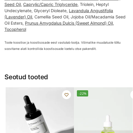
Seed Oil
,
Caprylic/Capric Triglyceride
, Triolein, Heptyl
Undecylenate, Glyceryl Dioleate,
Lavandula Angustifolia
(Lavender) Oil
, Camellia Seed Oil, Jojoba Oil/Macadamia Seed
Oil Esters,
Prunus Amygdalus Dulcis (Sweet Almond) Oil
,
Tocopherol
Toote koostise ja koostisosade eest vastutab tootja. Võimalike muudatuste tõttu
soovitame alati kontrollida koostisosade loetelu otse pakendilt.
Seotud tooted
-22%