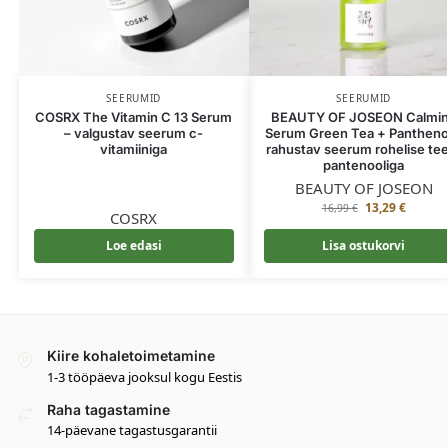
SEERUMID
SEERUMID
COSRX The Vitamin C 13 Serum
BEAUTY OF JOSEON Calmi
– valgustav seerum c-
Serum Green Tea + Pantheno
vitamiiniga
rahustav seerum rohelise tee
pantenooliga
BEAUTY OF JOSEON
13,29
€
16,99
€
COSRX
Loe edasi
Lisa ostukorvi
Kiire kohaletoimetamine
1-3 tööpäeva jooksul kogu Eestis
Raha tagastamine
14-päevane tagastusgarantii