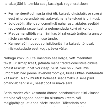
nahabarjääri ja toimida seal, kus algab regeneratsioon.
Fermenteeritud musta riisi õli:
kaitseb oksüdatiivse stressi
eest ning parandab märgatavalt naha tekstuuri ja prinkust.
Jojobaõli:
jäljendab loomulikult naha rasu, aidates seeläbi
reguleerida rasueritust ja pehmendada kuivi piirkondi.
Magusmandliõli:
vitamiinirikas õli rahustab ärritusi ja annab
näole sametise pehmuse tunde.
Kameeliaõli:
tugevdab lipiidbarjääri ja kaitseb tõhusalt
niiskuskadude eest kogu päeva vältel.
Nahaga kokkupuutel imendub see kerge, vett meenutav
tekstuur silmapilkselt, jätmata maha traditsioonilistele õlidele
omast raskustunnet või kleepuvust. See on kuivõli, mis
ümbritseb näo peene lavendliaroomiga, luues ühtlasi nähtamatu
kaitsekilbi. Nahk muutub koheselt siledamaks ja selle pind
omandab tervisliku, seestpoolt kumava sära.
Seda toodet võib kasutada õhtuse nahahooldusrutiini viimase
etapina või segada paar tilka niisutava kreemi või
meigipõhjaga, et anda näole lisasära. Täiendada oma