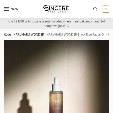
MENU
0
Üle 59 EUR tellimustele tasuta kohaletoimetamine pakiautomaati 2-4
tööpäeva jooksul.
Kodu
-
HARUHARU WONDER
-
HARUHARU WONDER Black Rice Facial Oil – toitev