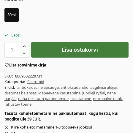
30ml
Laos
Lisa ostukorvi
Lisa soovinimekirja
SKU:
8809532220731
Kategooria:
Seerumid
Sildid:
antioksidacinė apsauga
,
antioksüdandid
,
augiliniai aliejai
,
drėgmės balansas
,
igapäevane kasutamine
,
juodieji ryžiai
,
naha
barjäär
,
naha tekstuuri parandamine
,
niisutamine
,
normaalne nahk
,
rahustav toime
Tasuta kohaletoimetamine pakiautomaati kogu Eestis, kui
poodite üle 59 EUR.
Kiire kohaletoimetamine 1-3 tööpäeva jooksul