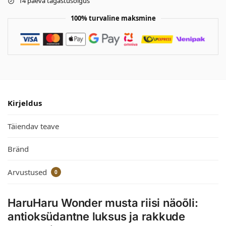
14 päeva tagastusõigus
100% turvaline maksmine
Kirjeldus
Täiendav teave
Bränd
Arvustused
0
HaruHaru Wonder musta riisi näoõli:
antioksüdantne luksus ja rakkude