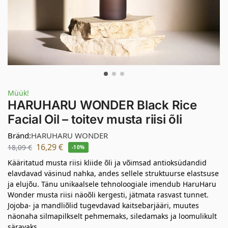
Müük!
HARUHARU WONDER Black Rice
Facial Oil – toitev musta riisi õli
Bränd:
HARUHARU WONDER
16,29
€
18,09
€
-10%
Kääritatud musta riisi kliide õli ja võimsad antioksüdandid
elavdavad väsinud nahka, andes sellele struktuurse elastsuse
ja elujõu. Tänu unikaalsele tehnoloogiale imendub HaruHaru
Wonder musta riisi näoõli kergesti, jätmata rasvast tunnet.
Jojoba- ja mandliõlid tugevdavad kaitsebarjääri, muutes
näonaha silmapilkselt pehmemaks, siledamaks ja loomulikult
säravaks.