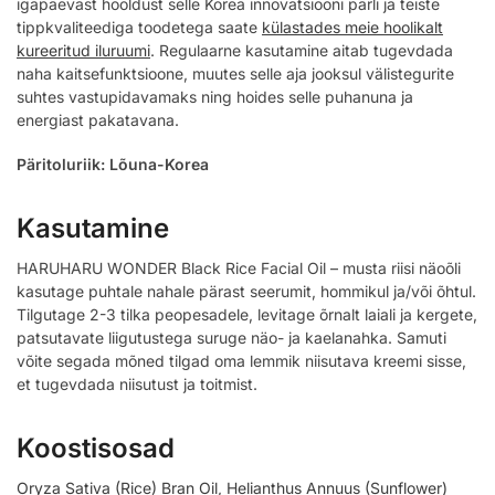
igapäevast hooldust selle Korea innovatsiooni pärli ja teiste
tippkvaliteediga toodetega saate
külastades meie hoolikalt
kureeritud iluruumi
. Regulaarne kasutamine aitab tugevdada
naha kaitsefunktsioone, muutes selle aja jooksul välistegurite
suhtes vastupidavamaks ning hoides selle puhanuna ja
energiast pakatavana.
Päritoluriik: Lõuna-Korea
Kasutamine
HARUHARU WONDER Black Rice Facial Oil – musta riisi näoõli
kasutage puhtale nahale pärast seerumit, hommikul ja/või õhtul.
Tilgutage 2-3 tilka peopesadele, levitage õrnalt laiali ja kergete,
patsutavate liigutustega suruge näo- ja kaelanahka. Samuti
võite segada mõned tilgad oma lemmik niisutava kreemi sisse,
et tugevdada niisutust ja toitmist.
Koostisosad
Oryza Sativa (Rice) Bran Oil
,
Helianthus Annuus (Sunflower)