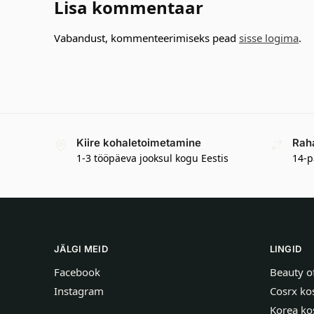
Lisa kommentaar
Vabandust, kommenteerimiseks pead
sisse logima
.
Kiire kohaletoimetamine
Rah
1-3 tööpäeva jooksul kogu Eestis
14-p
JÄLGI MEID
LINGID
Facebook
Beauty o
Instagram
Cosrx ko
Korea ko