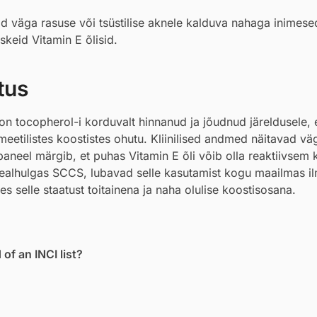
aksid väga rasuse või tsüstilise aknele kalduva nahaga inimese
keid Vitamin E õlisid.
tus
n tocopherol-i korduvalt hinnanud ja jõudnud järeldusele, 
eetilistes koostistes ohutu. Kliinilised andmed näitavad v
aneel märgib, et puhas Vitamin E õli võib olla reaktiivsem 
sealhulgas SCCS, lubavad selle kasutamist kogu maailmas i
es selle staatust toitainena ja naha olulise koostisosana.
of an INCI list?