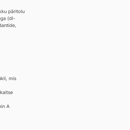
kku päritolu
ga (dl-
dantide,
kli, mis
kaitse
min A