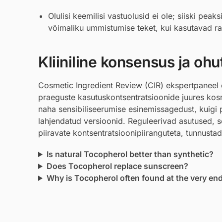
Olulisi keemilisi vastuolusid ei ole; siiski pe
võimaliku ummistumise teket, kui kasutavad ras
Kliiniline konsensus ja ohu
Cosmetic Ingredient Review (CIR) ekspertpaneel o
praeguste kasutuskontsentratsioonide juures kosm
naha sensibiliseerumise esinemissagedust, kuigi p
lahjendatud versioonid. Reguleerivad asutused, 
piiravate kontsentratsioonipiiranguteta, tunnustad
Is natural Tocopherol better than synthetic?
Does Tocopherol replace sunscreen?
Why is Tocopherol often found at the very end 