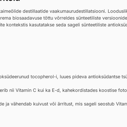
aimeõlide destillaatide vaakumaurudestillatsiooni. Loodusli
urema biosaadavuse tõttu võrreldes sünteetiliste versioonide
te kontekstis kasutatakse seda sageli sünteetiliste antioksü
oksüdeerunud tocopherol-i, luues pideva antioksüdantse tsü
erib nii Vitamin C kui ka E-d, kahekordistades koostise foto
de ja vähendab kuivust või ärritust, mis sageli seostub Vita