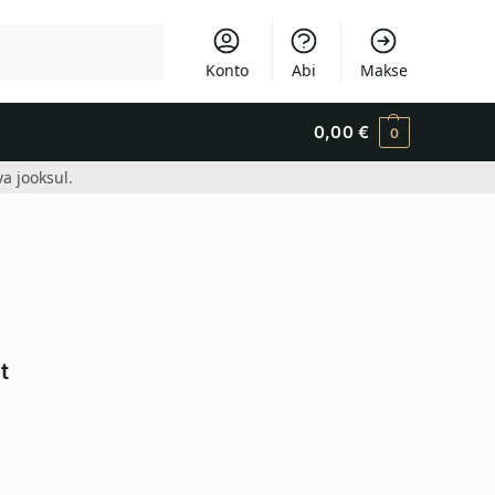
Otsi
Konto
Abi
Makse
0,00
€
0
a jooksul.
t