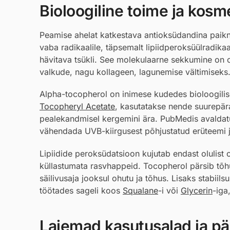
Bioloogiline toime ja kosmee
Peamise ahelat katkestava antioksüdandina paikne
vaba radikaalile, täpsemalt lipiidperoksüülradika
hävitava tsükli. See molekulaarne sekkumine on 
valkude, nagu kollageen, lagunemise vältimiseks
Alpha-tocopherol on inimese kudedes bioloogilise
Tocopheryl Acetate
, kasutatakse nende suurepära
pealekandmisel kergemini ära. PubMedis avaldatud
vähendada UVB-kiirgusest põhjustatud erüteemi ja 
Lipiidide peroksüdatsioon kujutab endast olulist o
küllastumata rasvhappeid. Tocopherol pärsib tõhu
säilivusaja jooksul ohutu ja tõhus. Lisaks stabi
töötades sageli koos
Squalane
-i või
Glycerin
-iga
Laiemad kasutusalad ja pär