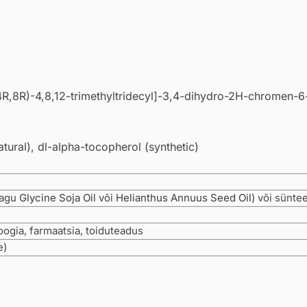
4R,8R)-4,8,12-trimethyltridecyl]-3,4-dihydro-2H-chromen-6
tural), dl-alpha-tocopherol (synthetic)
nagu
Glycine Soja Oil
või
Helianthus Annuus Seed Oil
) või süntee
ogia, farmaatsia, toiduteadus
e)