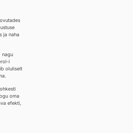
oovutades
justuse
s ja naha
, nagu
rol-i
 oluliselt
na.
rohkesti
 kogu oma
va efekti,