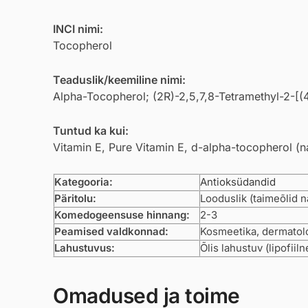
INCI nimi:
Tocopherol
Teaduslik/keemiline nimi:
Alpha-Tocopherol; (2R)-2,5,7,8-Tetramethyl-2-[(
Tuntud ka kui:
Vitamin E, Pure Vitamin E, d-alpha-tocopherol (na
Kategooria:
Antioksüdandid
Päritolu:
Looduslik (taimeõlid 
Komedogeensuse hinnang:
2-3
Peamised valdkonnad:
Kosmeetika, dermatolo
Lahustuvus:
Õlis lahustuv (lipofiiln
Omadused ja toime