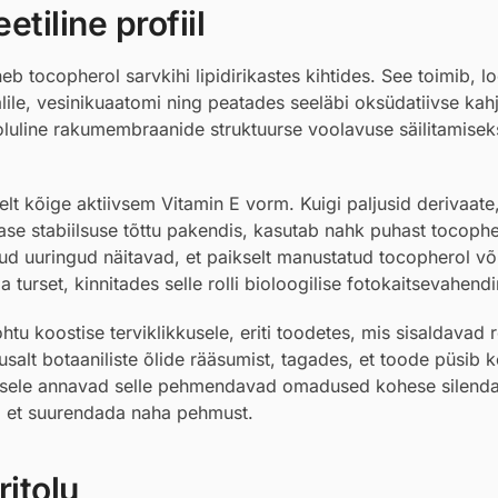
tiline profiil
b tocopherol sarvkihi lipidirikastes kihtides. See toimib, l
alile, vesinikuaatomi ning peatades seeläbi oksüdatiivse kah
oluline rakumembraanide struktuurse voolavuse säilitamisek
.
lt kõige aktiivsem Vitamin E vorm. Kuigi paljusid derivaate
se stabiilsuse tõttu pakendis, kasutab nahk puhast tocophe
 uuringud näitavad, et paikselt manustatud tocopherol võib
turset, kinnitades selle rolli bioloogilise fotokaitsevahendi
htu koostise terviklikkusele, eriti toodetes, mis sisaldavad 
salt botaaniliste õlide rääsumist, tagades, et toode püsib
ilsusele annavad selle pehmendavad omadused kohese silenda
, et suurendada naha pehmust.
itolu