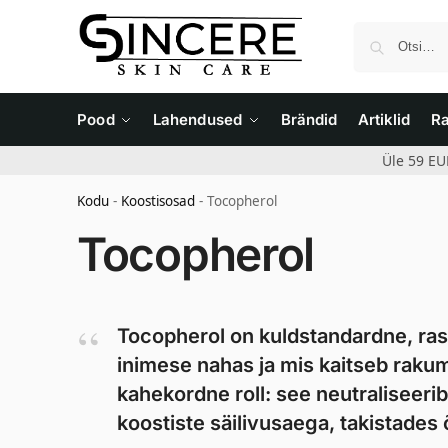
Pood
Lahendused
Brändid
Artiklid
R
Üle 59 EU
Kodu
-
Koostisosad
-
Tocopherol
Tocopherol
Tocopherol on kuldstandardne, rasv
inimese nahas ja mis kaitseb rakum
kahekordne roll: see neutraliseeri
koostiste säilivusaega, takistades