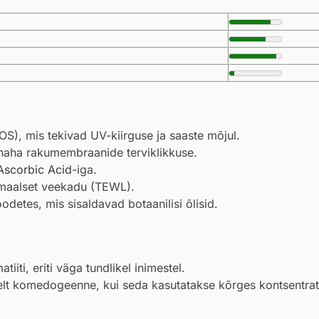
OS), mis tekivad UV-kiirguse ja saaste mõjul.
s naha rakumembraanide terviklikkuse.
Ascorbic Acid
-iga.
rmaalset veekadu (TEWL).
detes, mis sisaldavad botaanilisi õlisid.
iti, eriti väga tundlikel inimestel.
selt komedogeenne, kui seda kasutatakse kõrges kontsentrat