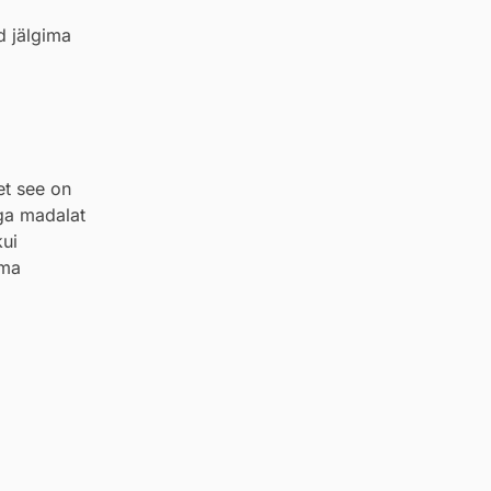
d jälgima
et see on
äga madalat
kui
lma