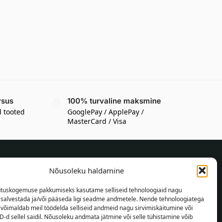
rsus
100% turvaline maksmine
d tooted
GooglePay / ApplePay /
MasterCard / Visa
Nõusoleku haldamine
TEAVE OSTJALE
tuskogemuse pakkumiseks kasutame selliseid tehnoloogiaid nagu
Tarnetingimused
t salvestada ja/või pääseda ligi seadme andmetele. Nende tehnoloogiatega
Tingimused
võimaldab meil töödelda selliseid andmeid nagu sirvimiskäitumine või
D-d sellel saidil. Nõusoleku andmata jätmine või selle tühistamine võib
Privaatsuspoliitika