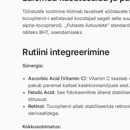
Tööstuslik tootmine hõlmab tavaliselt söödavate t
tocopherol-i eelistavad koostajad sageli selle su
alpha-tocopherol). „Puhaste ilutoodete” standardi
näiteks BHT, asendamiseks.
Rutiini integreerimine
Sünergia:
Ascorbic Acid
(Vitamin C):
Vitamin C taastab 
pakub paremat kaitset keskkonnamõjude eest.
Ferulic Acid
:
See fütokeemiline ühend stabilise
tõhusust.
Retinol
:
Tocopherol aitab stabiliseerida retinoi
derivaatidega.
Kokkusobimatus: