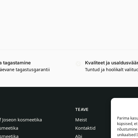
a tagastamine
Kvaliteet ja usaldusvää
äevane tagastusgarantii
Tuntud ja hoolikalt valitu
TEAVE
Parima kasu
f Joseon kosmeetika
Meist
küpsised, e
smeetika
Kontaktid
nõustumine 
unikaalsed I
smeetika
Abi