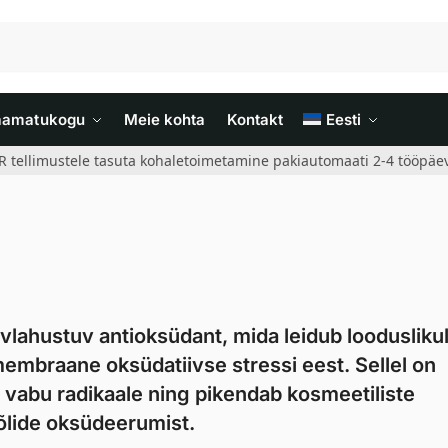
aamatukogu
Meie kohta
Kontakt
Eesti
R tellimustele tasuta kohaletoimetamine pakiautomaati 2-4 tööpäev
lahustuv antioksüdant, mida leidub looduslikul
embraane oksüdatiivse stressi eest. Sellel on
b vabu radikaale ning pikendab kosmeetiliste
 õlide oksüdeerumist.