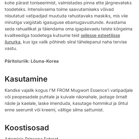
kohe pärast toniseerimist, valmistades pinna ette järgnevateks
toodeteks. Intensiivsema toime saavutamiseks võivad
niisutatud vatipadjad muutuda rahustavaks maskiks, mis viie
minutiga vaigistab igasuguse ebamugavustunde. Avastama
seda rahuallikat ja täiendama oma igapäevaelu teiste kõrgeima
kvaliteediga toodetega kutsume teid
sellesse esteetilisse
ilunurka
, kus iga valik põhineb siiral tähelepanul naha tervise
vastu.
Päritoluriik: Lõuna-Korea
Kasutamine
Kandke vajalik kogus I’M FROM Mugwort Essence’i vatipadjale
või peopesadele puhtale ja kuivale näonahale, jaotage õrnalt
näole ja kaelale, laske imenduda, kasutage hommikul ja õhtul
enne seerumit või kreemi, vältige silma sattumist.
Koostisosad
Artemisia Princeps Extract