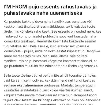
I’M FROM puju essents rahustavaks ja
puhastavaks naha uuenemiseks
Kui puutute kokku pideva naha tundlikkuse, punetuse või
keskkonnast tingitud stressi märkidega, tekib vajadus toote
järele, mis kõneleks rahu keelt. See essents on loodud neile, kes
hindavad kompromissitut puhtust ja soovivad taastada naha
loomulikku tasakaalu. Keeruliste keemiliste kokteilide asemel
tuginetakse siin ühele ainsale, kuid erakordselt võimsale
loodusjõule – pujule, mida on kolm aastat küpsetatud Ganghwa
saare mereäärses tuules, Mani mäe jalamil. See on rahu
manifest, mis on puhastatud kõrgeima kontsentratsioonini, et
iga puudutus muutuks teie näole terapeutiliseks kogemuseks.
Selle toote tõeline vägi ei peitu mitte ainult tooraine päritolus,
vaid ka äärmiselt hoolikas, kakskümmend neli tundi kestvas
aeglase ekstraheerimise
protsessis. Madalat temperatuuri
kasutades eraldatakse pujust kõige väärtuslikumad ained,
kahjustamata nende molekulaarset struktuuri. Kompositsiooni
teljeks olev
Artemisia Princeps
ekstrakt on rikas polüfenoolide
ja spetsiifilise flavooni –
eupatiliini
– poolest. See teaduslik