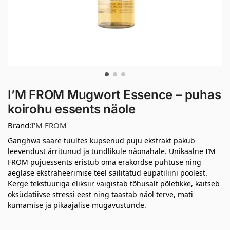
I’M FROM Mugwort Essence – puhas
koirohu essents näole
Bränd:
I'M FROM
Ganghwa saare tuultes küpsenud puju ekstrakt pakub
leevendust ärritunud ja tundlikule näonahale. Unikaalne I’M
FROM pujuessents eristub oma erakordse puhtuse ning
aeglase ekstraheerimise teel säilitatud eupatiliini poolest.
Kerge tekstuuriga eliksiir vaigistab tõhusalt põletikke, kaitseb
oksüdatiivse stressi eest ning taastab näol terve, mati
kumamise ja pikaajalise mugavustunde.