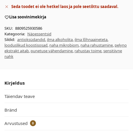
Seda toodet ei ole hetkel laos ja pole seetõttu saadaval.
Lisa soovinimekirja
SKU:
8809525930586
Kategooria:
Näoessentsid
Sildid:
antioksüdandid
,
ilma alkoholita
,
ilma lõhnaaineteta
,
looduslikud koostisosad
,
naha mikrobiom
,
naha rahustamine
,
pelyno
ekstrakt aitab
,
punetuse vähendamine
,
rahustav toime
,
sensitiivne
nahk
Kirjeldus
Täiendav teave
Bränd
Arvustused
0