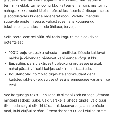
termin kirjeldab taime loomulikku kaitsemehhanismi, mis toimib
nahaga kokkupuutel kilbina, pärssides sisemisi ärritusprotsesse
ja soodustades kudede regeneratsiooni. Vedelik imendub
sügavale epidermisesse, vabastades naha kogunenud
toksiinidest ja andes sellele ühtlase, terve jume.
Selle toote loomisel püüti säilitada kogu taime bioaktiivne
potentsiaal:
100% puju ekstrakt:
rahustab tundlikku, lööbele kalduvat
nahka ja vähendab nähtavat kapillaaride võrgustikku.
Eupatiliin:
pärsib aktiivselt põletikulisi protsesse ja aitab
nahal pärast väliseid kahjustusi kiiremini taastuda.
Polüfenoolid:
toimivad tugevate antioksüdantidena,
kaitstes rakke oksüdatiivse stressi ja enneaegse vananemise
eest.
Vee kergusega tekstuur sulandub silmapilkselt nahaga, jätmata
mingeid raskeid jääke, vaid värske ja jaheda tunde. Vaid paar
tilka seda selget eliksiiri täidab niiskusevarud ja annab näole
mati, kuid elujõulise sära. Essentsist saab rituaali oluline samm