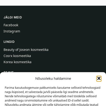
JÄLGI MEID
Facebook
Instagram
LINGID
Beauty of Joseon kosmeetika
Cosrx kosmeetika
Korea kosmeetika
TEAVE
Nõusoleku haldamine
Meist
Kontaktid
Parima kasutuskogemuse pakkumiseks kasutame selliseid tehnoloogiaid
nagu küpsised, et salvestada ja/või pääseda ligi seadme andmetele.
Abi
Nende tehnoloogiatega nõustumine võimaldab meil töödelda selliseid
andmeid nagu sirvimiskäitumine või unikaalsed ID-d sellel saidil.
TEAVE OSTJALE
Nõusoleku andmata jätmine või selle tühistamine võib mõjutada teatud