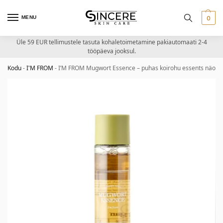
MENU
0
Üle 59 EUR tellimustele tasuta kohaletoimetamine pakiautomaati 2-4
tööpäeva jooksul.
Kodu
-
I'M FROM
-
I’M FROM Mugwort Essence – puhas koirohu essents näole