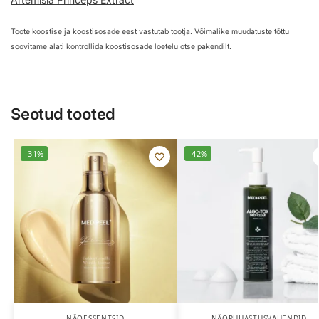
Toote koostise ja koostisosade eest vastutab tootja. Võimalike muudatuste tõttu
soovitame alati kontrollida koostisosade loetelu otse pakendilt.
Seotud tooted
-31%
-42%
NÄOESSENTSID
NÄOPUHASTUSVAHENDID