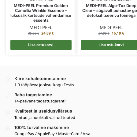
MEDI-PEEL Premium Golden
MEDI-PEEL Algo-Tox Deep
Camellia Wrinkle Essence –
Clear – sügavalt puhastav ge
luksuslik kortsude vähendamise
detoksifitseeriva toimega
essents
MEDI PEEL
MEDI PEEL
24,89
€
16,19
€
35,89
€
27,99
€
Lisa ostukorvi
Lisa ostukorvi
Kiire kohaletoimetamine
1-3 tööpäeva jooksul kogu Eestis
Raha tagastamine
14-päevane tagastusgarantii
Kvaliteet ja usaldusväärsus
Tuntud ja hoolikalt valitud tooted
100% turvaline maksmine
GooglePay / ApplePay / MasterCard / Visa