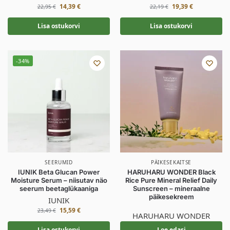
14,39
€
19,39
€
22,95
€
22,19
€
Lisa ostukorvi
Lisa ostukorvi
-34%
SEERUMID
PÄIKESEKAITSE
IUNIK Beta Glucan Power
HARUHARU WONDER Black
Moisture Serum – niisutav näo
Rice Pure Mineral Relief Daily
seerum beetaglükaaniga
Sunscreen – mineraalne
päikesekreem
IUNIK
15,59
€
23,49
€
HARUHARU WONDER
Lisa ostukorvi
Loe edasi