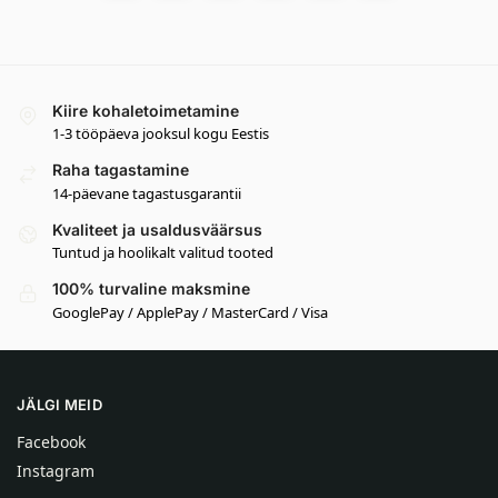
Kiire kohaletoimetamine
1-3 tööpäeva jooksul kogu Eestis
Raha tagastamine
14-päevane tagastusgarantii
Kvaliteet ja usaldusväärsus
Tuntud ja hoolikalt valitud tooted
100% turvaline maksmine
GooglePay / ApplePay / MasterCard / Visa
JÄLGI MEID
Facebook
Instagram