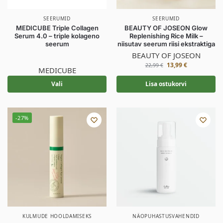
SEERUMID
SEERUMID
MEDICUBE Triple Collagen
BEAUTY OF JOSEON Glow
Serum 4.0 – triple kolageno
Replenishing Rice Milk –
seerum
niisutav seerum riisi ekstraktiga
BEAUTY OF JOSEON
13,99
€
22,99
€
MEDICUBE
Vali
Lisa ostukorvi
-27%
KULMUDE HOOLDAMISEKS
NÄOPUHASTUSVAHENDID