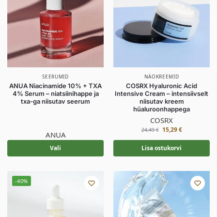
SEERUMID
NÄOKREEMID
ANUA Niacinamide 10% + TXA
COSRX Hyaluronic Acid
4% Serum – niatsiinihappe ja
Intensive Cream – intensiivselt
txa-ga niisutav seerum
niisutav kreem
hüaluroonhappega
COSRX
15,29
€
24,49
€
ANUA
Vali
Lisa ostukorvi
-40%