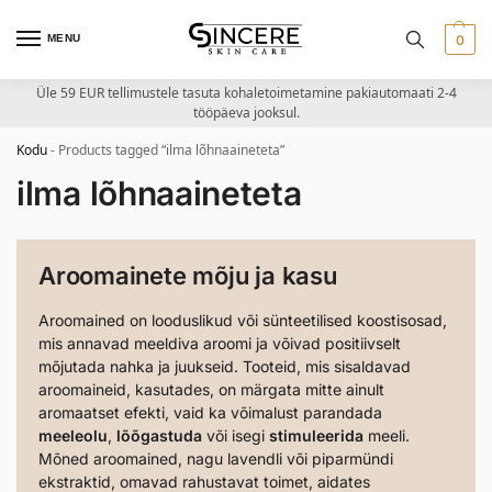
MENU
0
Üle 59 EUR tellimustele tasuta kohaletoimetamine pakiautomaati 2-4
tööpäeva jooksul.
Kodu
-
Products tagged “ilma lõhnaaineteta”
ilma lõhnaaineteta
Aroomainete mõju ja kasu
Aroomained on looduslikud või sünteetilised koostisosad,
mis annavad meeldiva aroomi ja võivad positiivselt
mõjutada nahka ja juukseid. Tooteid, mis sisaldavad
aroomaineid, kasutades, on märgata mitte ainult
aromaatset efekti, vaid ka võimalust parandada
meeleolu
,
lõõgastuda
või isegi
stimuleerida
meeli.
Mõned aroomained, nagu lavendli või piparmündi
ekstraktid, omavad rahustavat toimet, aidates