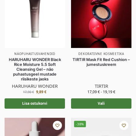
NÄOPUHASTUSVAHENDID
DEKORATIIVNE KOSMEETIKA
HARUHARU WONDER Black
TIRTIR Mask Fit Red Cushion –
Rice Moisture 5.5 Soft
jumestuskreem
Cleansing Gel – näo
puhastusgeel mustade
riisikeste jaoks
HARUHARU WONDER
TIRTIR
9,89
€
17,09
€
-
19,19
€
17,90
€
Lisa ostukorvi
Vali
-38%