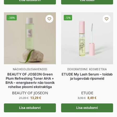
-38%
-5%
NÄOHOOLDUSVAHENDID
DEKORATIIVNE KOSMEETIKA
BEAUTY OF JOSEON Green
ETUDE My Lash Serum – toidab
Plum Refreshing Toner AHA +
ja tugevdab ripsmeid
BHA – energiseeriv näo toonik
rohelise ploomi ekstraktiga
BEAUTY OF JOSEON
ETUDE
13,29
€
8,49
€
21,39
€
8,90
€
Lisa ostukorvi
Lisa ostukorvi