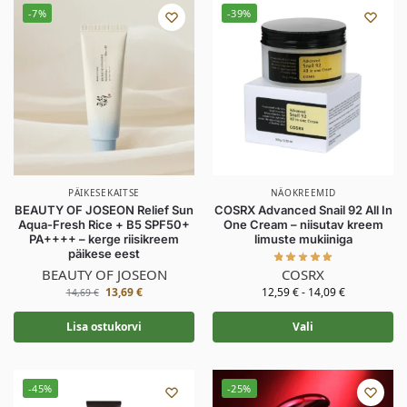
-7%
-39%
PÄIKESEKAITSE
NÄOKREEMID
BEAUTY OF JOSEON Relief Sun
COSRX Advanced Snail 92 All In
Aqua-Fresh Rice + B5 SPF50+
One Cream – niisutav kreem
PA++++ – kerge riisikreem
limuste mukiiniga
päikese eest
BEAUTY OF JOSEON
COSRX
13,69
€
12,59
€
-
14,09
€
14,69
€
Lisa ostukorvi
Vali
-45%
-25%