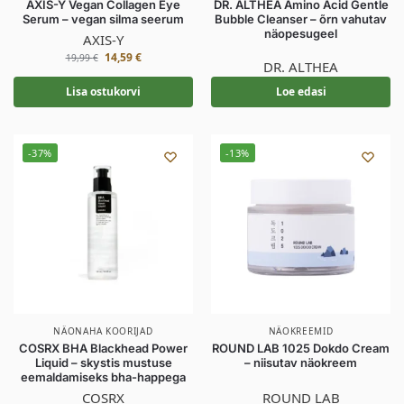
AXIS-Y Vegan Collagen Eye
DR. ALTHEA Amino Acid Gentle
Serum – vegan silma seerum
Bubble Cleanser – õrn vahutav
näopesugeel
AXIS-Y
14,59
€
19,99
€
DR. ALTHEA
Lisa ostukorvi
Loe edasi
-37%
-13%
NÄONAHA KOORIJAD
NÄOKREEMID
COSRX BHA Blackhead Power
ROUND LAB 1025 Dokdo Cream
Liquid – skystis mustuse
– niisutav näokreem
eemaldamiseks bha-happega
COSRX
ROUND LAB