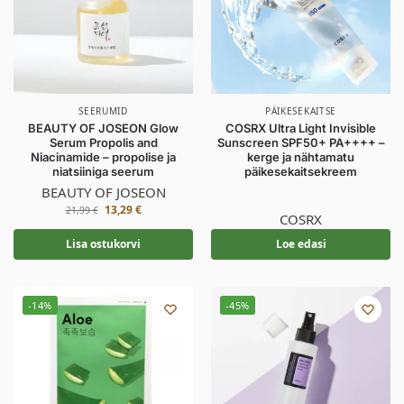
SEERUMID
PÄIKESEKAITSE
BEAUTY OF JOSEON Glow
COSRX Ultra Light Invisible
Serum Propolis and
Sunscreen SPF50+ PA++++ –
Niacinamide – propolise ja
kerge ja nähtamatu
niatsiiniga seerum
päikesekaitsekreem
BEAUTY OF JOSEON
13,29
€
21,99
€
COSRX
Lisa ostukorvi
Loe edasi
-14%
-45%