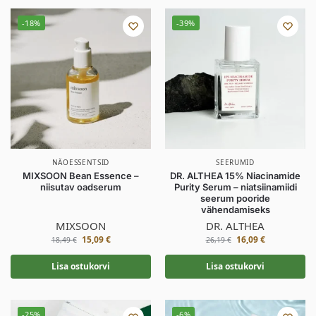
-18%
-39%
NÄOESSENTSID
SEERUMID
MIXSOON Bean Essence –
DR. ALTHEA 15% Niacinamide
niisutav oadserum
Purity Serum – niatsiinamiidi
seerum pooride
vähendamiseks
MIXSOON
DR. ALTHEA
15,09
€
16,09
€
18,49
€
26,19
€
Lisa ostukorvi
Lisa ostukorvi
-25%
-6%