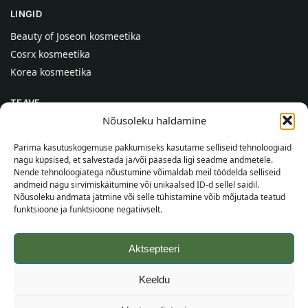
LINGID
Beauty of Joseon kosmeetika
Cosrx kosmeetika
Korea kosmeetika
TEAVE
Nõusoleku haldamine
Meist
Kontaktid
Parima kasutuskogemuse pakkumiseks kasutame selliseid tehnoloogiaid
nagu küpsised, et salvestada ja/või pääseda ligi seadme andmetele.
Abi
Nende tehnoloogiatega nõustumine võimaldab meil töödelda selliseid
andmeid nagu sirvimiskäitumine või unikaalsed ID-d sellel saidil.
TEAVE OSTJALE
Nõusoleku andmata jätmine või selle tühistamine võib mõjutada teatud
funktsioone ja funktsioone negatiivselt.
Tarnetingimused
Tingimused
Aktsepteeri
Privaatsuspoliitika
Veebikaart
Keeldu
©
2026
SincereSkin.ee
Kõik õigused kaitstud.