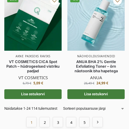
AKNE PAIKSEKS RAVIKS
NÄOHOOLDUSVAHENDID
VT COSMETICS CICA Spot
ANUA BHA 2% Gentle
Patch – hüdrogeelsed vistriku
Exfoliating Toner – õrn
padjad
näotoonik bha hapetega
VT COSMETICS
ANUA
5,09
€
24,99
€
6,79
€
26,49
€
Lisa ostukorvi
Lisa ostukorvi
Näidatakse 1-24 114 tulemustest
1
2
3
4
5