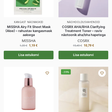
KANGAST NÄOMASKID
NÄOHOOLDUSVAHENDID
MISSHA Airy Fit Sheet Mask
COSRX AHA/BHA Clarifying
(Aloe) – rahustav kangasmask
Treatment Toner – raviv
aaloega
näotoonik aha/bha hapetega
MISSHA
COSRX
1,19
€
10,79
€
1,39
€
19,49
€
Lisa ostukorvi
Lisa ostukorvi
-39%