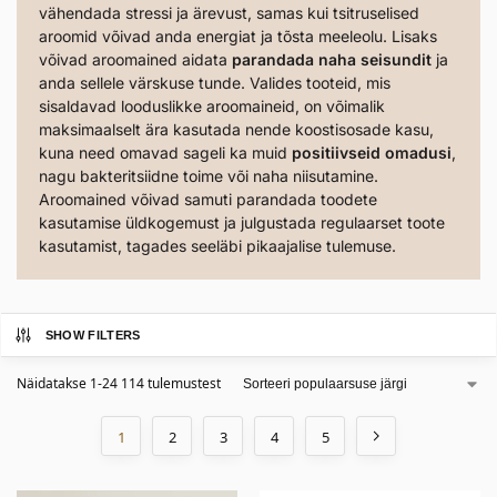
vähendada stressi ja ärevust, samas kui tsitruselised
aroomid võivad anda energiat ja tõsta meeleolu. Lisaks
võivad aroomained aidata
parandada naha seisundit
ja
anda sellele värskuse tunde. Valides tooteid, mis
sisaldavad looduslikke aroomaineid, on võimalik
maksimaalselt ära kasutada nende koostisosade kasu,
kuna need omavad sageli ka muid
positiivseid omadusi
,
nagu bakteritsiidne toime või naha niisutamine.
Aroomained võivad samuti parandada toodete
kasutamise üldkogemust ja julgustada regulaarset toote
kasutamist, tagades seeläbi pikaajalise tulemuse.
SHOW FILTERS
Näidatakse 1-24 114 tulemustest
1
2
3
4
5