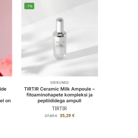
-7%
SEERUMID
ide
TIRTIR Ceramic Milk Ampoule –
fitoaminohapete kompleksi ja
el on
peptiididega ampull
TIRTIR
35,29
€
37,89
€