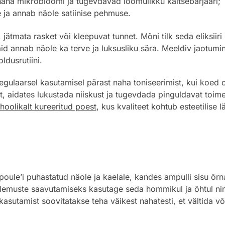
ha mikrobioomi ja tugevdavad loomulikku kaitsebarjääri;
 ja annab näole satiinise pehmuse.
ätmata rasket või kleepuvat tunnet. Mõni tilk seda eliksiiri 
vaid annab näole ka terve ja luksusliku sära. Meeldiv jaotu
ldusrutiini.
gulaarsel kasutamisel pärast naha toniseerimist, kui koed o
 aidates lukustada niiskust ja tugevdada pinguldavat toime
hoolikalt kureeritud poest
, kus kvaliteet kohtub esteetilise
e’i puhastatud näole ja kaelale, kandes ampulli sisu õrnal
ulemuste saavutamiseks kasutage seda hommikul ja õhtul nin
asutamist soovitatakse teha väikest nahatesti, et vältida või