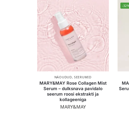
-32
NÄOUDUD
,
SEERUMID
MARY&MAY Rose Collagen Mist
MA
Serum – dulksnava pavidalo
Seru
seerum roosi ekstrakti ja
kollageeniga
MARY&MAY