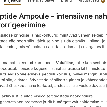
Kirjeldus
Täiendav teave
Bränd
Arvustused
0
tide Ampoule – intensiivne nah
korrigeerimine
sialgse prinkuse ja näokontuurid muutuvad vähem selgepiiri
ada näo noorusliku täidluse ning siluda otsmiku-, silma- ja 
d lahendus, mis võimaldab nautida siledamat ja märgatavalt 
derma patenteeritud komponent
Volufiline
, mille kontsentrat
oodustab lipiidide kogunemist nahaalusesse kihti, mistõttu n
täiendab viie erineva peptiidi kooslus, milles mängib üliolul
toksiinile, aidates lõdvestada näolihaste pinget ja vähendad
davad üheskoos naha karkassi, andes sellele vastupidavuse 
 aktiivsust ja aitab visuaalselt taastada näokontuure;
generatsiooniprotsesse ja silub märgatavalt epidermise mikr