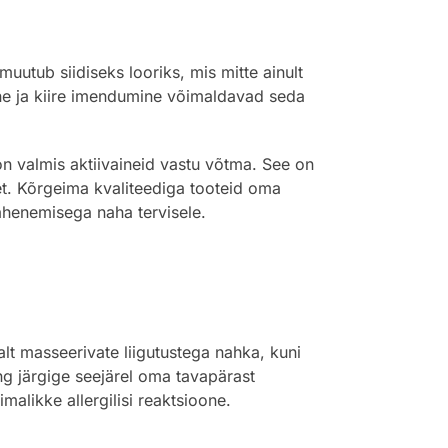
muutub siidiseks looriks, mis mitte ainult
mine ja kiire imendumine võimaldavad seda
n valmis aktiivaineid vastu võtma. See on
t. Kõrgeima kvaliteediga tooteid oma
 lähenemisega naha tervisele.
t masseerivate liigutustega nahka, kuni
g järgige seejärel oma tavapärast
malikke allergilisi reaktsioone.