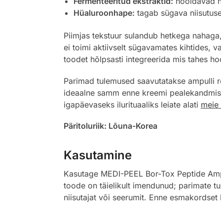
Fermenteeritud ekstraktid:
hooldavad na
Hüaluroonhape:
tagab sügava niisutuse
Piimjas tekstuur sulandub hetkega nahaga, j
ei toimi aktiivselt sügavamates kihtides, 
toodet hõlpsasti integreerida mis tahes hoo
Parimad tulemused saavutatakse ampulli re
ideaalne samm enne kreemi pealekandmist,
igapäevaseks ilurituaaliks leiate alati
meie 
Päritoluriik: Lõuna-Korea
Kasutamine
Kasutage MEDI-PEEL Bor-Tox Peptide Ampoul
toode on täielikult imendunud; parimate t
niisutajat või seerumit. Enne esmakordset k