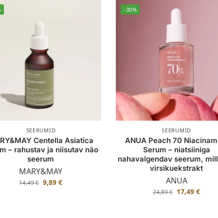
%
-30%
SEERUMID
SEERUMID
RY&MAY Centella Asiatica
ANUA Peach 70 Niacinam
m – rahustav ja niisutav näo
Serum – niatsiiniga
seerum
nahavalgendav seerum, mill
virsikuekstrakt
MARY&MAY
ANUA
9,89
€
14,49
€
17,49
€
24,89
€