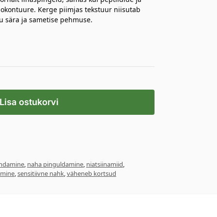
okontuure. Kerge piimjas tekstuur niisutab
iku sära ja sametise pehmuse.
Lisa ostukorvi
ndamine
,
naha pinguldamine
,
niatsiinamiid
,
amine
,
sensitiivne nahk
,
väheneb kortsud