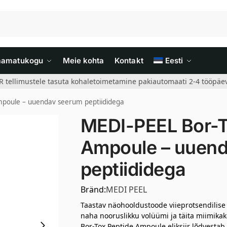
aamatukogu
Meie kohta
Kontakt
Eesti
R tellimustele tasuta kohaletoimetamine pakiautomaati 2-4 tööpäev
mpoule – uuendav seerum peptiididega
MEDI-PEEL Bor-T
Ampoule – uuen
peptiididega
Bränd:
MEDI PEEL
Taastav näohooldustoode viieprotsendilise V
naha nooruslikku volüümi ja täita miimika
Bor-Tox Peptide Ampoule eliksiir lõdvestab 