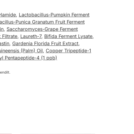
ylamide
,
Lactobacillus-Pumpkin Ferment
acillus-Punica Granatum Fruit Ferment
in
,
Saccharomyces-Grape Ferment
Filtrate
,
Laureth-7
,
Bifida Ferment Lysate
,
stin
,
Gardenia Florida Fruit Extract
,
uineensis (Palm) Oil
,
Copper Tripeptide-1
yl Pentapeptide-4 (1 ppb)
endilt.