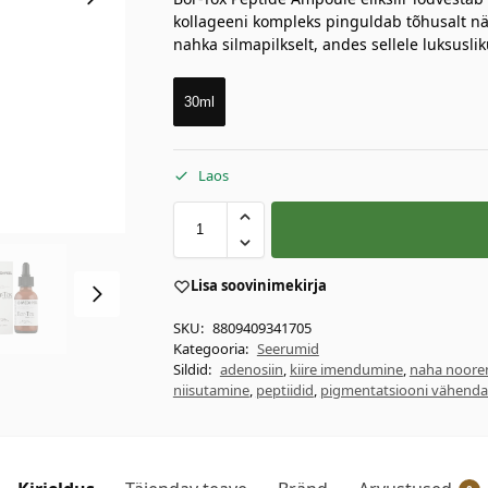
kollageeni kompleks pinguldab tõhusalt nä
nahka silmapilkselt, andes sellele luksusl
30ml
Laos
Lisa soovinimekirja
SKU:
8809409341705
Kategooria:
Seerumid
Sildid:
adenosiin
,
kiire imendumine
,
naha noore
niisutamine
,
peptiidid
,
pigmentatsiooni vähend