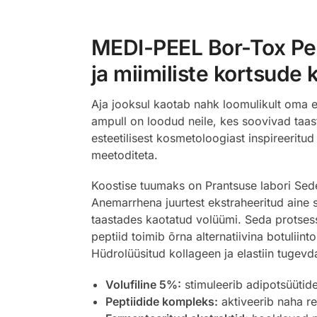
MEDI-PEEL Bor-Tox Pep
ja miimiliste kortsude 
Aja jooksul kaotab nahk loomulikult oma e
ampull on loodud neile, kes soovivad taast
esteetilisest kosmetoloogiast inspireeritu
meetoditeta.
Koostise tuumaks on Prantsuse labori Se
Anemarrhena juurtest ekstraheeritud aine s
taastades kaotatud volüümi. Seda protsessi 
peptiid toimib õrna alternatiivina botuliin
Hüdrolüüsitud kollageen ja elastiin tugev
Volufiline 5%:
stimuleerib adipotsüütide
Peptiidide kompleks:
aktiveerib naha re