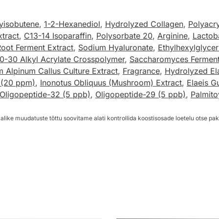
yisobutene
,
1-2-Hexanediol
,
Hydrolyzed Collagen
,
Polyacr
tract
,
C13-14 Isoparaffin
,
Polysorbate 20
,
Arginine
,
Lactob
oot Ferment Extract
,
Sodium Hyaluronate
,
Ethylhexylglycer
0-30 Alkyl Acrylate Crosspolymer
,
Saccharomyces Ferment 
 Alpinum Callus Culture Extract
,
Fragrance
,
Hydrolyzed Ela
 (20 ppm)
,
Inonotus Obliquus (Mushroom) Extract
,
Elaeis G
Oligopeptide-32 (5 ppb)
,
Oligopeptide-29 (5 ppb)
,
Palmito
alike muudatuste tõttu soovitame alati kontrollida koostisosade loetelu otse pak