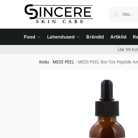
Pood
Lahendused
Brändid
Artiklid
R
Üle 59 EU
Kodu
-
MEDI PEEL
-
MEDI-PEEL Bor-Tox Peptide A