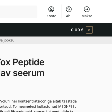
Otsi
Konto
Abi
Makse
0,00
€
0
a jooksul.
ox Peptide
dav seerum
olufiline’i kontsentratsiooniga aitab taastada
kortsud. Toimeainetest küllastunud MEDI-PEEL
õrnalt lihaspingeid, samas kui peptiidide ja