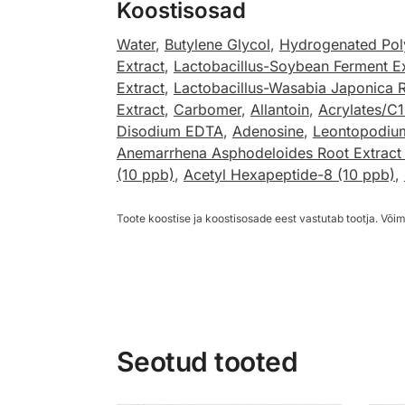
Koostisosad
Water
,
Butylene Glycol
,
Hydrogenated Pol
Extract
,
Lactobacillus-Soybean Ferment Ex
Extract
,
Lactobacillus-Wasabia Japonica R
Extract
,
Carbomer
,
Allantoin
,
Acrylates/C1
Disodium EDTA
,
Adenosine
,
Leontopodium
Anemarrhena Asphodeloides Root Extract
(10 ppb)
,
Acetyl Hexapeptide-8 (10 ppb)
,
Toote koostise ja koostisosade eest vastutab tootja. Võim
Seotud tooted