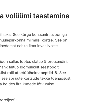
a volüümi taastamine
liseks. See kõrge kontsentratsiooniga
huulepiirkonna miimilisi kortse. See on
tihedamat nahka ilma invasiivsete
sioon selles tootes ulatub 5 protsendini.
ahk täitub loomulikult seestpoolt,
ist rolli
atsetüülheksapeptiid-8
. See
es seeläbi uute kortsude tekke tõenäosust.
ja hoides ära kudede lõtvumise.
oreljeefi;