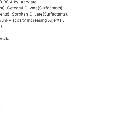
0-30 Alkyl Acrylate
), Cetearyl Olivate(Surfactants),
nts), Sorbitan Olivate(Surfactants),
Gum(Viscosity Increasing Agents),
s)
endilt.