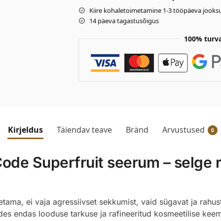
Kiire kohaletoimetamine 1-3 tööpäeva jooksu
14 päeva tagastusõigus
100% turv
Kirjeldus
Täiendav teave
Bränd
Arvustused
0
de Superfruit seerum – selge r
tama, ei vaja agressiivset sekkumist, vaid sügavat ja rahu
es endas looduse tarkuse ja rafineeritud kosmeetilise kee