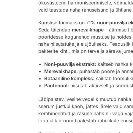
ökosüsteemi harmoniseerimisele, võimaldade
vaid taastada naha rahuseisund ja ühtlane 
Koostise tuumaks on 71%
noni-puuvilja ek
Seda täiendab
merevaikhape
– äärmiselt õ
pooridesse kogunenud mustuse ja hoides ära
naha niisutatuks ja elujõuliseks. Teadusl
bakterite kihti, mis on terve ja särava jume
Noni-puuvilja ekstrakt:
kaitseb nahka ke
Merevaikhape:
puhastab poore ja annab 
Botaaniline kompleks:
säilitab loomuli
Pantenool:
niisutab aktiivselt ja soodus
Läbipaistev, vesine vedelik muutub nahka 
seerum justkui kaob, jättes järele vaid s
kombineeritud ja rasune nahk nii väga vaj
loomulik aroom häälestab rahulikule enese