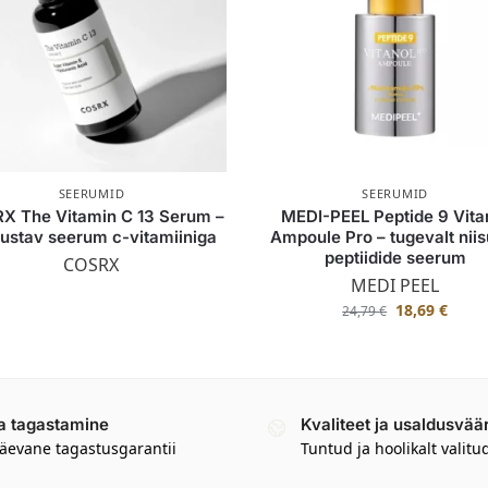
SEERUMID
SEERUMID
X The Vitamin C 13 Serum –
MEDI-PEEL Peptide 9 Vita
ustav seerum c-vitamiiniga
Ampoule Pro – tugevalt niis
peptiidide seerum
COSRX
MEDI PEEL
18,69
€
24,79
€
a tagastamine
Kvaliteet ja usaldusvää
äevane tagastusgarantii
Tuntud ja hoolikalt valitu