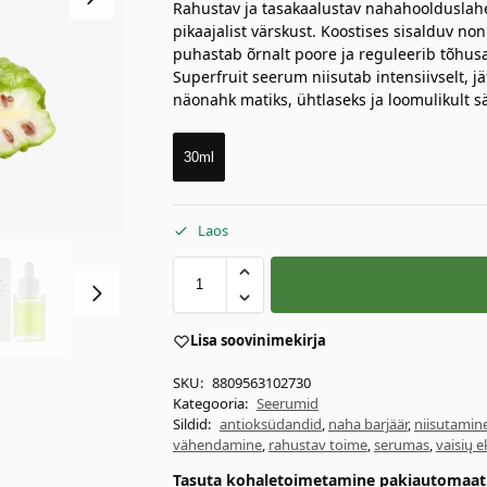
Rahustav ja tasakaalustav nahahoolduslah
pikaajalist värskust. Koostises sisalduv n
puhastab õrnalt poore ja reguleerib tõhus
Superfruit seerum niisutab intensiivselt,
näonahk matiks, ühtlaseks ja loomulikult s
30ml
Laos
Lisa soovinimekirja
SKU:
8809563102730
Kategooria:
Seerumid
Sildid:
antioksüdandid
,
naha barjäär
,
niisutamin
vähendamine
,
rahustav toime
,
serumas
,
vaisių e
Tasuta kohaletoimetamine pakiautomaati 