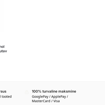
nol
utav
rsus
100% turvaline maksmine
d tooted
GooglePay / ApplePay /
MasterCard / Visa