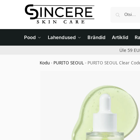
Pood
Lahendused
Brändid
Artiklid
R
Üle 59 EU
Kodu
-
PURITO SEOUL
-
PURITO SEOUL Clear Code 