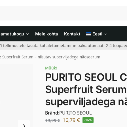
aamatukogu
Meie kohta
Kontakt
Eesti
R tellimustele tasuta kohaletoimetamine pakiautomaati 2-4 tööpäev
Superfruit Serum – niisutav superviljadega näoseerum
Müük!
PURITO SEOUL C
Superfruit Serum 
superviljadega 
Bränd:
PURITO SEOUL
16,79
€
19,99
€
-16%