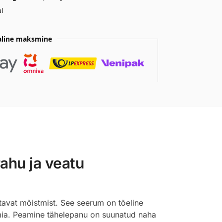
l
aline maksmine
ahu ja veatu
stavat mõistmist. See seerum on tõeline
mia. Peamine tähelepanu on suunatud naha