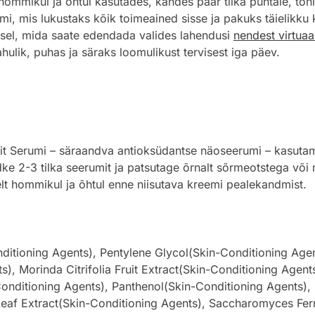
ikul ja õhtul kasutades, kandes paar tilka puhtale, toni
mi, mis lukustaks kõik toimeained sisse ja pakuks täielikku 
isel, mida saate edendada valides lahendusi
nendest virtuaa
hulik, puhas ja säraks loomulikust tervisest iga päev.
Serumi – säraandva antioksüdantse näoseerumi – kasutamis
ke 2-3 tilka seerumit ja patsutage õrnalt sõrmeotstega või 
lt hommikul ja õhtul enne niisutava kreemi pealekandmist.
ditioning Agents), Pentylene Glycol(Skin-Conditioning Agen
), Morinda Citrifolia Fruit Extract(Skin-Conditioning Agent
nditioning Agents), Panthenol(Skin-Conditioning Agents), 
eaf Extract(Skin-Conditioning Agents), Saccharomyces Fer