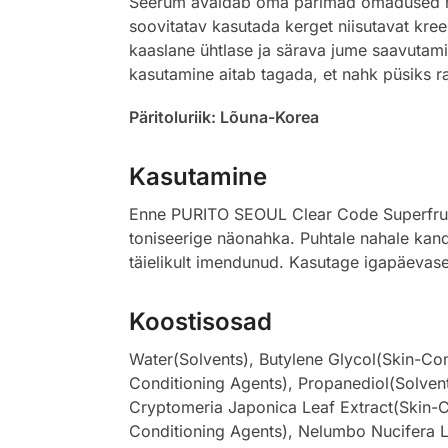
Seerum avaldab oma parimad omadused homm
soovitatav kasutada kerget niisutavat kree
kaaslane ühtlase ja särava jume saavutam
kasutamine aitab tagada, et nahk püsiks ra
Päritoluriik: Lõuna-Korea
Kasutamine
Enne PURITO SEOUL Clear Code Superfruit 
toniseerige näonahka. Puhtale nahale kand
täielikult imendunud. Kasutage igapäevase
Koostisosad
Water(Solvents), Butylene Glycol(Skin-Con
Conditioning Agents), Propanediol(Solvents
Cryptomeria Japonica Leaf Extract(Skin-Co
Conditioning Agents), Nelumbo Nucifera L