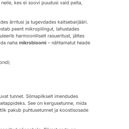
eile, kes ei soovi puudusi vaid peita,
des ärritusi ja tugevdades kaitsebarjääri.
eostab peent mikropilingut, lahustades
erib harmooniliselt rasueritust, jättes
tada naha
mikrobioomi
– nähtamatut heade
ondi;
uvat tunnet. Silmapilkselt imendudes
usetappideks. See on kergusetunne, mida
tilk pakub puhtusetunnet ja koostisosade