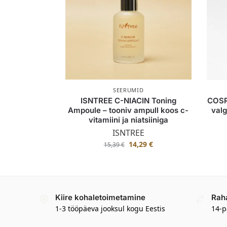
SEERUMID
ISNTREE C-NIACIN Toning
COSR
Ampoule – tooniv ampull koos c-
valg
vitamiini ja niatsiiniga
ISNTREE
14,29
€
15,39
€
Kiire kohaletoimetamine
Rah
1-3 tööpäeva jooksul kogu Eestis
14-p