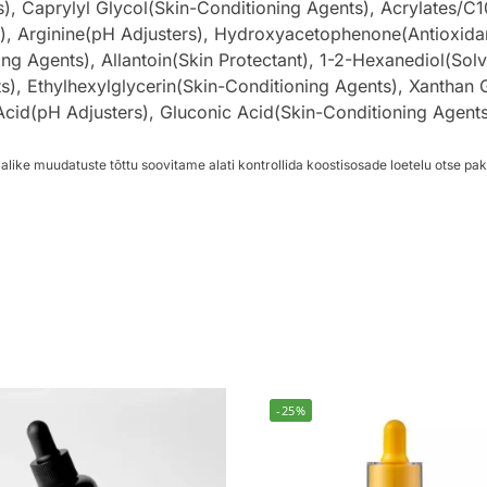
, Caprylyl Glycol(Skin-Conditioning Agents), Acrylates/C1
, Arginine(pH Adjusters), Hydroxyacetophenone(Antioxidant
g Agents), Allantoin(Skin Protectant), 1-2-Hexanediol(Solve
s), Ethylhexylglycerin(Skin-Conditioning Agents), Xanthan 
Acid(pH Adjusters), Gluconic Acid(Skin-Conditioning Agent
alike muudatuste tõttu soovitame alati kontrollida koostisosade loetelu otse pak
-25%