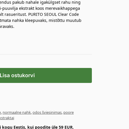
endus pakub nahale igakülgset rahu ning
oni-puuvilja ekstrakt koos merevaikhappega
alt rasueritust. PURITO SEOUL Clear Code
 jätmata nahka kleepuvaks, mistõttu muutub
äravaks.
Lisa ostukorvi
e
,
normaalne nahk
,
odos šviesinimas
,
poore
kstraktai
kogu Eestis, kui poodite üle 59 EUR.