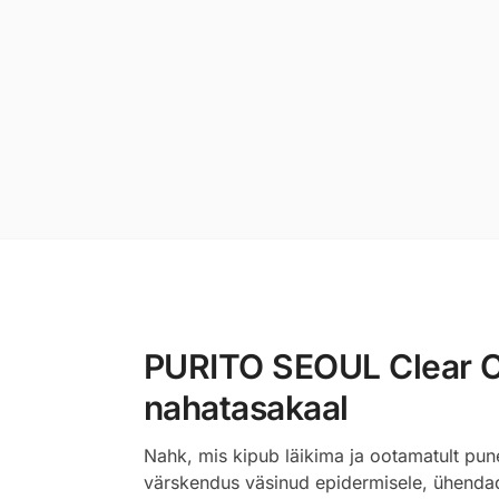
PURITO SEOUL Clear Co
nahatasakaal
Nahk, mis kipub läikima ja ootamatult pune
värskendus väsinud epidermisele, ühendad