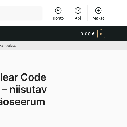
Otsi
Konto
Abi
Makse
0,00
€
0
a jooksul.
lear Code
– niisutav
näoseerum