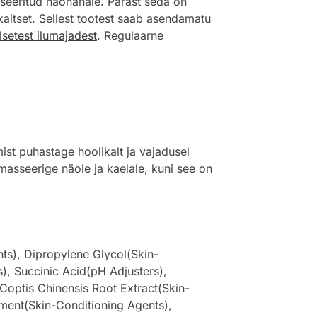
seeritud näonahale. Pärast seda on
kaitset. Sellest tootest saab asendamatu
lsetest ilumajadest
. Regulaarne
t puhastage hoolikalt ja vajadusel
masseerige näole ja kaelale, kuni see on
ts), Dipropylene Glycol(Skin-
s), Succinic Acid(pH Adjusters),
Coptis Chinensis Root Extract(Skin-
ment(Skin-Conditioning Agents),