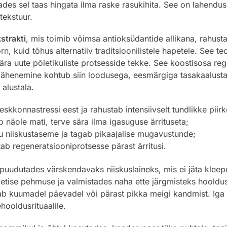
s sel taas hingata ilma raske rasukihita. See on lahendus n
tekstuur.
strakti
, mis toimib võimsa antioksüdantide allikana, rahusta
rn, kuid tõhus alternatiiv traditsioonilistele hapetele. See t
 uute põletikuliste protsesside tekke. See koostisosa regule
ik lähenemine kohtub siin loodusega, eesmärgiga tasakaalus
 alustala.
skkonnastressi eest ja rahustab intensiivselt tundlikke piirk
näole mati, terve sära ilma igasuguse ärrituseta;
ku niiskustaseme ja tagab pikaajalise mugavustunde;
tab regeneratsiooniprotsesse pärast ärritusi.
puudutades värskendavaks niiskuslaineks, mis ei jäta kleep
ametise pehmuse ja valmistades naha ette järgmisteks hoold
ab kuumadel päevadel või pärast pikka meigi kandmist. Iga 
hooldusrituaalile.