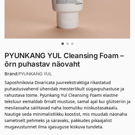
PYUNKANG YUL Cleansing Foam –
õrn puhastav näovaht
Bränd:
PYUNKANG YUL
Saposhnikovia Divaricata juureekstraktiga rikastatud
puhastusvahend ühendab meisterlikult sügavpuhastuse ja
rahustava toime. Pyunkang Yul Cleansing Foami elastne
tekstuur eemaldab õrnalt mustuse, samal ajal kui glütseriin ja
mesilasvaha säilitavad naha loomuliku niiskustasakaalu.
Nautige seda minimalistlikku koostist, mis muudab näonaha
sametiselt pehmeks ja säravaks, pakkudes pikaajalist
mugavustunnet ilma igasuguse kiskuva tundeta.