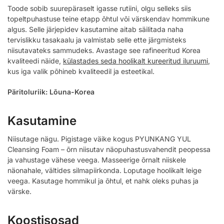
Toode sobib suurepäraselt igasse rutiini, olgu selleks siis
topeltpuhastuse teine etapp õhtul või värskendav hommikune
algus. Selle järjepidev kasutamine aitab säilitada naha
tervislikku tasakaalu ja valmistab selle ette järgmisteks
niisutavateks sammudeks. Avastage see rafineeritud Korea
kvaliteedi näide,
külastades seda hoolikalt kureeritud iluruumi
,
kus iga valik põhineb kvaliteedil ja esteetikal.
Päritoluriik: Lõuna-Korea
Kasutamine
Niisutage nägu. Pigistage väike kogus PYUNKANG YUL
Cleansing Foam – õrn niisutav näopuhastusvahendit peopessa
ja vahustage vähese veega. Masseerige õrnalt niiskele
näonahale, vältides silmapiirkonda. Loputage hoolikalt leige
veega. Kasutage hommikul ja õhtul, et nahk oleks puhas ja
värske.
Koostisosad