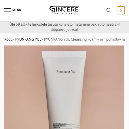
MENU
0
Üle 59 EUR tellimustele tasuta kohaletoimetamine pakiautomaati 2-4
tööpäeva jooksul.
Kodu
-
PYUNKANG YUL
-
PYUNKANG YUL Cleansing Foam – õrn puhastav näo