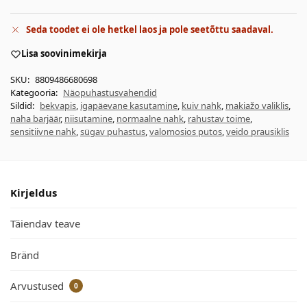
Seda toodet ei ole hetkel laos ja pole seetõttu saadaval.
Lisa soovinimekirja
SKU:
8809486680698
Kategooria:
Näopuhastusvahendid
Sildid:
bekvapis
,
igapäevane kasutamine
,
kuiv nahk
,
makiažo valiklis
,
naha barjäär
,
niisutamine
,
normaalne nahk
,
rahustav toime
,
sensitiivne nahk
,
sügav puhastus
,
valomosios putos
,
veido prausiklis
Kirjeldus
Täiendav teave
Bränd
Arvustused
0