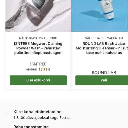
NÄOPUHASTUSVAHENDID
NÄOPUHASTUSVAHENDID
ISNTREE Mugwort Calming
ROUND LAB Birch Juice
Powder Wash – rahustav
Moisturizing Cleanser – niisu
pulbriline näopuhastusgeel
kase mahlapuhastus
ISNTREE
13,79
€
15,99
€
ROUND LAB
Lisa ostukorvi
Vali
Kiire kohaletoimetamine
1-3 tööpäeva jooksul kogu Eestis
Raha tagastamine