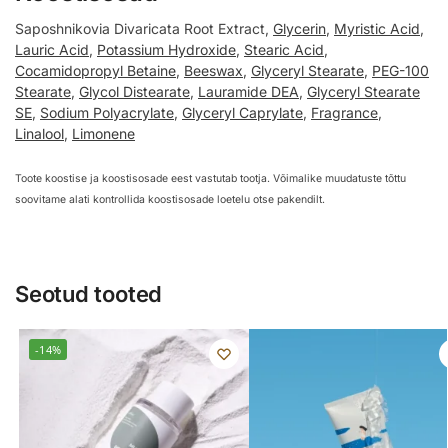
Saposhnikovia Divaricata Root Extract,
Glycerin
,
Myristic Acid
,
Lauric Acid
,
Potassium Hydroxide
,
Stearic Acid
,
Cocamidopropyl Betaine
,
Beeswax
,
Glyceryl Stearate
,
PEG-100
Stearate
,
Glycol Distearate
,
Lauramide DEA
,
Glyceryl Stearate
SE
,
Sodium Polyacrylate
,
Glyceryl Caprylate
,
Fragrance
,
Linalool
,
Limonene
Toote koostise ja koostisosade eest vastutab tootja. Võimalike muudatuste tõttu
soovitame alati kontrollida koostisosade loetelu otse pakendilt.
Seotud tooted
-14%