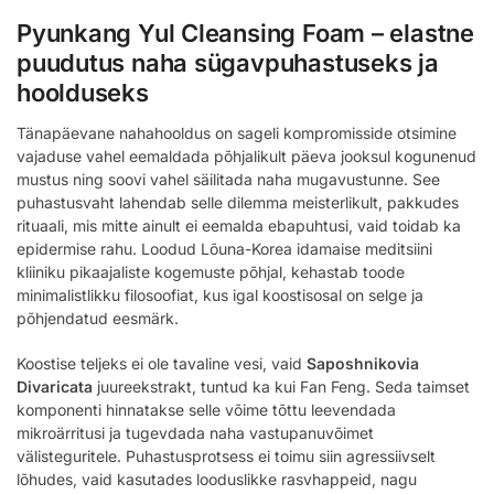
Pyunkang Yul Cleansing Foam – elastne
puudutus naha sügavpuhastuseks ja
hoolduseks
Tänapäevane nahahooldus on sageli kompromisside otsimine
vajaduse vahel eemaldada põhjalikult päeva jooksul kogunenud
mustus ning soovi vahel säilitada naha mugavustunne. See
puhastusvaht lahendab selle dilemma meisterlikult, pakkudes
rituaali, mis mitte ainult ei eemalda ebapuhtusi, vaid toidab ka
epidermise rahu. Loodud Lõuna-Korea idamaise meditsiini
kliiniku pikaajaliste kogemuste põhjal, kehastab toode
minimalistlikku filosoofiat, kus igal koostisosal on selge ja
põhjendatud eesmärk.
Koostise teljeks ei ole tavaline vesi, vaid
Saposhnikovia
Divaricata
juureekstrakt, tuntud ka kui Fan Feng. Seda taimset
komponenti hinnatakse selle võime tõttu leevendada
mikroärritusi ja tugevdada naha vastupanuvõimet
välisteguritele. Puhastusprotsess ei toimu siin agressiivselt
lõhudes, vaid kasutades looduslikke rasvhappeid, nagu