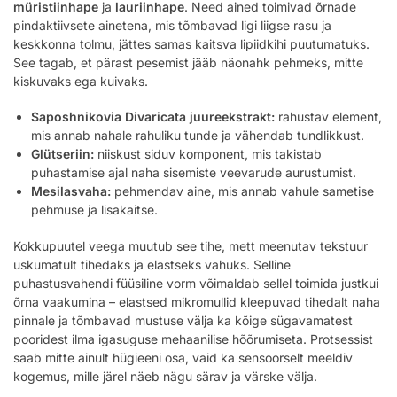
müristiinhape
ja
lauriinhape
. Need ained toimivad õrnade
pindaktiivsete ainetena, mis tõmbavad ligi liigse rasu ja
keskkonna tolmu, jättes samas kaitsva lipiidkihi puutumatuks.
See tagab, et pärast pesemist jääb näonahk pehmeks, mitte
kiskuvaks ega kuivaks.
Saposhnikovia Divaricata juureekstrakt:
rahustav element,
mis annab nahale rahuliku tunde ja vähendab tundlikkust.
Glütseriin:
niiskust siduv komponent, mis takistab
puhastamise ajal naha sisemiste veevarude aurustumist.
Mesilasvaha:
pehmendav aine, mis annab vahule sametise
pehmuse ja lisakaitse.
Kokkupuutel veega muutub see tihe, mett meenutav tekstuur
uskumatult tihedaks ja elastseks vahuks. Selline
puhastusvahendi füüsiline vorm võimaldab sellel toimida justkui
õrna vaakumina – elastsed mikromullid kleepuvad tihedalt naha
pinnale ja tõmbavad mustuse välja ka kõige sügavamatest
pooridest ilma igasuguse mehaanilise hõõrumiseta. Protsessist
saab mitte ainult hügieeni osa, vaid ka sensoorselt meeldiv
kogemus, mille järel näeb nägu särav ja värske välja.