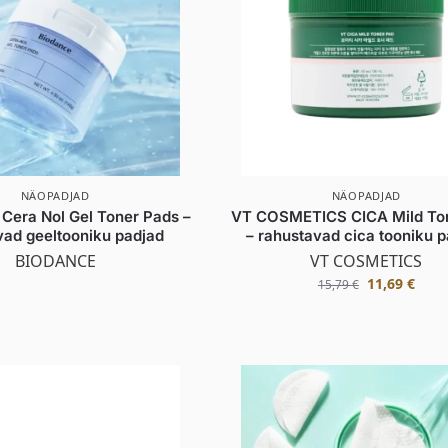
NÄOPADJAD
NÄOPADJAD
era Nol Gel Toner Pads –
VT COSMETICS CICA Mild To
vad geeltooniku padjad
– rahustavad cica tooniku 
BIODANCE
VT COSMETICS
11,69
€
15,79
€