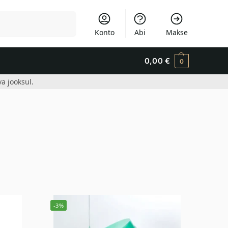
Otsi
Konto
Abi
Makse
0,00
€
0
a jooksul.
-3%