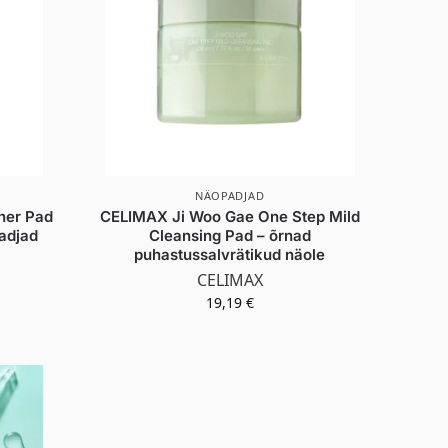
NÄOPADJAD
ner Pad
CELIMAX Ji Woo Gae One Step Mild
padjad
Cleansing Pad – õrnad
puhastussalvrätikud näole
CELIMAX
19,19
€