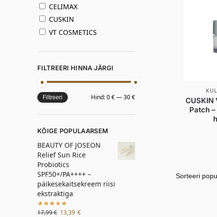
CELIMAX
CUSKIN
VT COSMETICS
FILTREERI HINNA JÄRGI
KU
Hind:
0 €
—
30 €
Filtreeri
CUSKIN V
Patch –
KÕIGE POPULAARSEM
BEAUTY OF JOSEON
Relief Sun Rice
Probiotics
SPF50+/PA++++ –
päikesekaitsekreem riisi
ekstraktiga
17,99
€
13,39
€