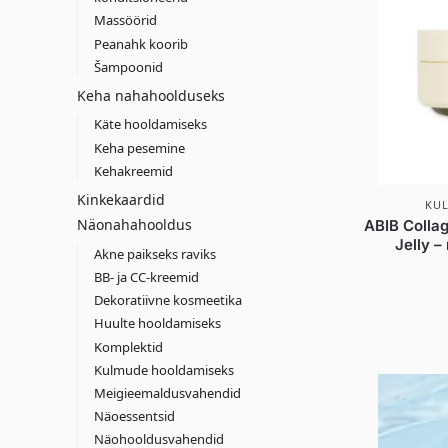
Massöörid
Peanahk koorib
Šampoonid
Keha nahahoolduseks
Käte hooldamiseks
Keha pesemine
Kehakreemid
Kinkekaardid
KU
Näonahahooldus
ABIB Colla
Jelly –
Akne paikseks raviks
BB- ja CC-kreemid
Dekoratiivne kosmeetika
Huulte hooldamiseks
Komplektid
Kulmude hooldamiseks
Meigieemaldusvahendid
Näoessentsid
Näohooldusvahendid