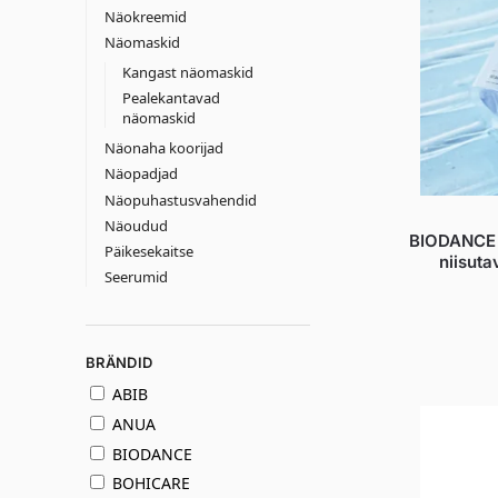
Näokreemid
Näomaskid
Kangast näomaskid
Pealekantavad
näomaskid
Näonaha koorijad
Näopadjad
Näopuhastusvahendid
Näoudud
BIODANCE C
Päikesekaitse
niisuta
Seerumid
BRÄNDID
ABIB
ANUA
BIODANCE
BOHICARE