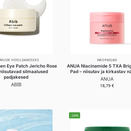
LMUDE HOOLDAMISEKS
NÄOPADJAD
gen Eye Patch Jericho Rose
ANUA Niacinamide 5 TXA Brig
 niisutavad silmaalused
Pad – niisutav ja kirkastav 
padjakesed
ANUA
ABIB
18,79
€
-26%