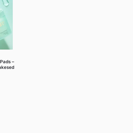
Pads –
jakesed