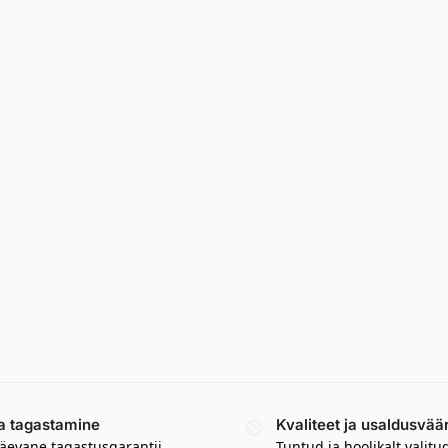
a tagastamine
Kvaliteet ja usaldusvää
äevane tagastusgarantii
Tuntud ja hoolikalt valitu