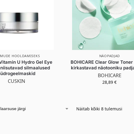
LMUDE HOOLDAMISEKS
NÄOPADJAD
itamin U Hydro Gel Eye
BOHICARE Clear Glow Toner 
 niisutavad silmaalused
kirkastavad näotooniku pad
hüdrogeelmaskid
BOHICARE
CUSKIN
28,89
€
Näitab kõiki 8 tulemusi