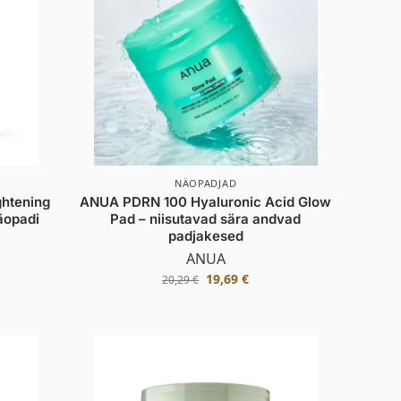
NÄOPADJAD
htening
ANUA PDRN 100 Hyaluronic Acid Glow
näopadi
Pad – niisutavad sära andvad
padjakesed
ANUA
19,69
€
20,29
€