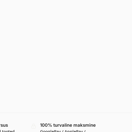
rsus
100% turvaline maksmine
d tooted
GooglePay / ApplePay /