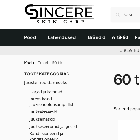
Pood
Lahendused
Brändid
Artiklid
R
Üle 59 EU
Kodu
-
Tükid
-
60 tk
60 t
TOOTEKATEGOORIAD
Juuste hooldamiseks
Harjad ja kammid
Intensiivsed
juuksehooldusampullid
Juuksekreemid
Juuksemaskid
Juukseseerumid ja -geelid
Konditsioneerid ja
konditsioneerid