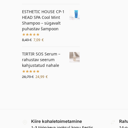
ESTHETIC HOUSE CP-1
HEAD SPA Cool Mint
Shampoo – sügavalt
puhastav šampoon
8,49
€
7,09
€
TIRTIR SOS Serum –
rahustav seerum
kahjustatud nahale
26,79
€
24,99
€
Kiire kohaletoimetamine
Rah
1-3 tööpäeva jooksul kogu Eestis
14-p