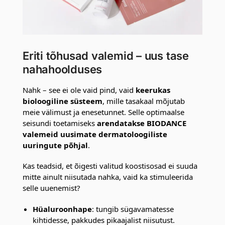
Eriti tõhusad valemid – uus tase
nahahoolduses
Nahk – see ei ole vaid pind, vaid
keerukas
bioloogiline süsteem
, mille tasakaal mõjutab
meie välimust ja enesetunnet. Selle optimaalse
seisundi toetamiseks
arendatakse BIODANCE
valemeid uusimate dermatoloogiliste
uuringute põhjal
.
Kas teadsid, et õigesti valitud koostisosad ei suuda
mitte ainult niisutada nahka, vaid ka stimuleerida
selle uuenemist?
Hüaluroonhape
: tungib sügavamatesse
kihtidesse, pakkudes pikaajalist niisutust.