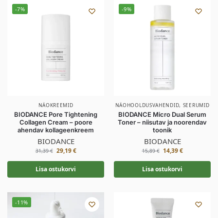
-7%
-9%
NÄOKREEMID
NÄOHOOLDUSVAHENDID
,
SEERUMID
BIODANCE Pore Tightening
BIODANCE Micro Dual Serum
Collagen Cream – poore
Toner – niisutav ja noorendav
ahendav kollageenkreem
toonik
BIODANCE
BIODANCE
29,19
€
14,39
€
31,39
€
15,89
€
Lisa ostukorvi
Lisa ostukorvi
-11%