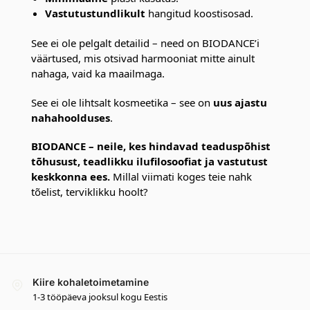
Vastutustundlikult
hangitud koostisosad.
See ei ole pelgalt detailid – need on BIODANCE’i
väärtused, mis otsivad harmooniat mitte ainult
nahaga, vaid ka maailmaga.
See ei ole lihtsalt kosmeetika – see on
uus ajastu
nahahoolduses
.
BIODANCE – neile, kes hindavad teaduspõhist
tõhusust, teadlikku ilufilosoofiat ja vastutust
keskkonna ees.
Millal viimati koges teie nahk
tõelist, terviklikku hoolt?
Kiire kohaletoimetamine
1-3 tööpäeva jooksul kogu Eestis