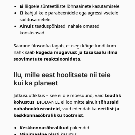
Ei
liigsele sünteetiliste lõhnaainete kasutamisele.
Ei
kahjulikele parabeenidele ega agressiivsetele
säilitusainetele.
Ainult
teaduspõhised, nahale omased
koostisosad.
Säärane filosoofia tagab, et isegi kõige tundlikum
nahk saab
kogeda mugavust ja tasakaalu ilma
soovimatute reaktsioonideta
.
Ilu, mille eest hoolitsete nii teie
kui ka planeet
Jätkusuutlikkus – see ei ole moesuund, vaid
teadlik
kohustus
. BIODANCE ei loo mitte ainult
tõhusaid
nahahooldustooteid
, vaid edendab ka
eetilist ja
keskkonnasõbralikku tootmist
.
Keskkonnasõbralikud
pakendid.
Minimaalne
plasti kasutus.