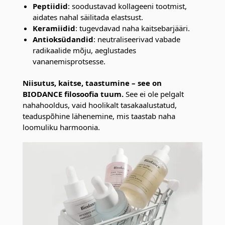
Peptiidid
: soodustavad kollageeni tootmist,
aidates nahal säilitada elastsust.
Keramiidid
: tugevdavad naha kaitsebarjääri.
Antioksüdandid
: neutraliseerivad vabade
radikaalide mõju, aeglustades
vananemisprotsesse.
Niisutus, kaitse, taastumine – see on
BIODANCE filosoofia tuum.
See ei ole pelgalt
nahahooldus, vaid hoolikalt tasakaalustatud,
teaduspõhine lähenemine, mis taastab naha
loomuliku harmoonia.