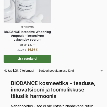
SEERUMID
BIODANCE Intensive Whitening
Ampoule – intensiivne
valgendav seerum
BIODANCE
36,59
€
39,29
€
Lisa ostukorvi
Näitab kõiki 7 tulemusi
BIODANCE kosmeetika – teaduse,
innovatsiooni ja loomulikkuse
täiuslik harmoonia
Nahahooldus – see ei ole lihtsalt igapäevane rutiin.