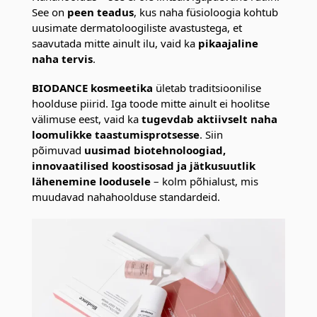
See on
peen teadus
, kus naha füsioloogia kohtub
uusimate dermatoloogiliste avastustega, et
saavutada mitte ainult ilu, vaid ka
pikaajaline
naha tervis
.
BIODANCE kosmeetika
ületab traditsioonilise
hoolduse piirid. Iga toode mitte ainult ei hoolitse
välimuse eest, vaid ka
tugevdab aktiivselt naha
loomulikke taastumisprotsesse
. Siin
põimuvad
uusimad biotehnoloogiad,
innovaatilised koostisosad ja jätkusuutlik
lähenemine loodusele
– kolm põhialust, mis
muudavad nahahoolduse standardeid.