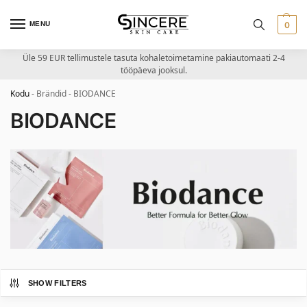
MENU
0
Üle 59 EUR tellimustele tasuta kohaletoimetamine pakiautomaati 2-4
tööpäeva jooksul.
Kodu
-
Brändid
-
BIODANCE
BIODANCE
SHOW FILTERS