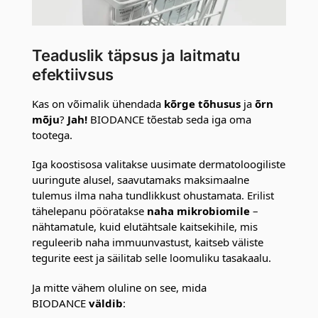
Teaduslik täpsus ja laitmatu
efektiivsus
Kas on võimalik ühendada
kõrge tõhusus
ja
õrn
mõju
?
Jah!
BIODANCE tõestab seda iga oma
tootega.
Iga koostisosa valitakse uusimate dermatoloogiliste
uuringute alusel, saavutamaks maksimaalne
tulemus ilma naha tundlikkust ohustamata. Erilist
tähelepanu pööratakse
naha mikrobiomile
–
nähtamatule, kuid elutähtsale kaitsekihile, mis
reguleerib naha immuunvastust, kaitseb väliste
tegurite eest ja säilitab selle loomuliku tasakaalu.
Ja mitte vähem oluline on see, mida
BIODANCE
väldib
: