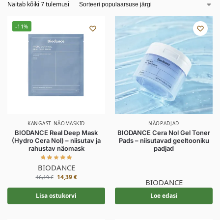
Näitab kõiki 7 tulemusi
-11%
KANGAST NÄOMASKID
NÄOPADJAD
BIODANCE Real Deep Mask
BIODANCE Cera Nol Gel Toner
(Hydro Cera Nol) – niisutav ja
Pads – niisutavad geeltooniku
rahustav näomask
padjad
BIODANCE
14,39
€
16,19
€
BIODANCE
Lisa ostukorvi
Loe edasi