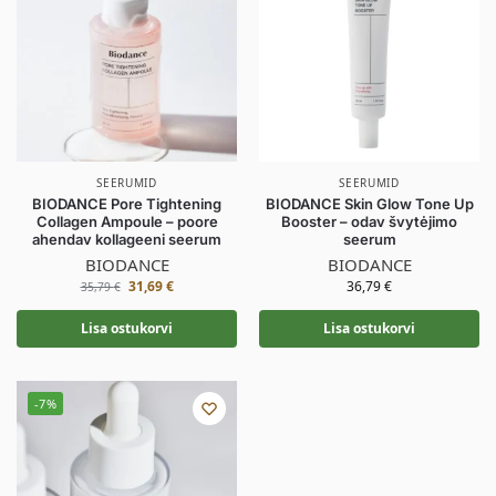
SEERUMID
SEERUMID
BIODANCE Pore Tightening
BIODANCE Skin Glow Tone Up
Collagen Ampoule – poore
Booster – odav švytėjimo
ahendav kollageeni seerum
seerum
BIODANCE
BIODANCE
31,69
€
36,79
€
35,79
€
Lisa ostukorvi
Lisa ostukorvi
-7%