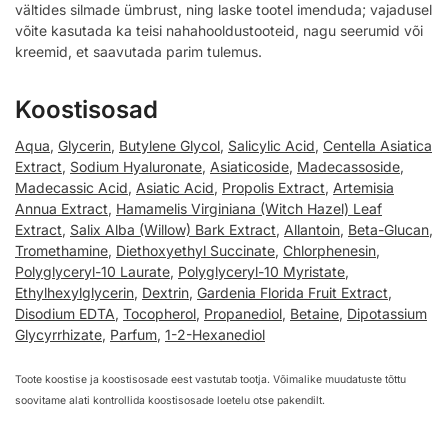
vältides silmade ümbrust, ning laske tootel imenduda; vajadusel
võite kasutada ka teisi nahahooldustooteid, nagu seerumid või
kreemid, et saavutada parim tulemus.
Koostisosad
Aqua
,
Glycerin
,
Butylene Glycol
,
Salicylic Acid
,
Centella Asiatica
Extract
,
Sodium Hyaluronate
,
Asiaticoside
,
Madecassoside
,
Madecassic Acid
,
Asiatic Acid
,
Propolis Extract
,
Artemisia
Annua Extract
,
Hamamelis Virginiana (Witch Hazel) Leaf
Extract
,
Salix Alba (Willow) Bark Extract
,
Allantoin
,
Beta-Glucan
,
Tromethamine
,
Diethoxyethyl Succinate
,
Chlorphenesin
,
Polyglyceryl-10 Laurate
,
Polyglyceryl-10 Myristate
,
Ethylhexylglycerin
,
Dextrin
,
Gardenia Florida Fruit Extract
,
Disodium EDTA
,
Tocopherol
,
Propanediol
,
Betaine
,
Dipotassium
Glycyrrhizate
,
Parfum
,
1-2-Hexanediol
Toote koostise ja koostisosade eest vastutab tootja. Võimalike muudatuste tõttu
soovitame alati kontrollida koostisosade loetelu otse pakendilt.