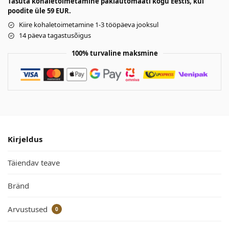
Tasuta kohaletoimetamine pakiautomaati kogu Eestis, kui
poodite üle 59 EUR.
Kiire kohaletoimetamine 1-3 tööpäeva jooksul
14 päeva tagastusõigus
100% turvaline maksmine
Kirjeldus
Täiendav teave
Bränd
Arvustused
0