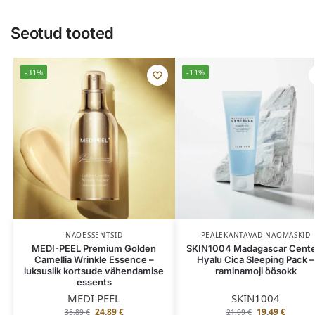
Seotud tooted
-31%
-11%
NÄOESSENTSID
PEALEKANTAVAD NÄOMASKID
MEDI-PEEL Premium Golden
SKIN1004 Madagascar Cente
Camellia Wrinkle Essence –
Hyalu Cica Sleeping Pack –
luksuslik kortsude vähendamise
raminamoji öösokk
essents
MEDI PEEL
SKIN1004
24,89
€
19,49
€
35,89
€
21,99
€