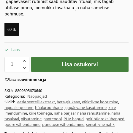
Igapäevasest rutiinist saab nauditav rituaal, mis tagab
ühtlase pinna, loomuliku tasakaalu ja naha sametise
pehmuse.
60 tk
Laos
Lisa ostukorvi
Lisa soovinimekirja
SKU:
8809695670640
Kategooria:
Näopadjad
Sildid:
aasia sentelli ekstrakt
,
beta-glukaan
,
efektiivne koorimine
,
hipoallergeenne
,
hüaluroonhape
,
igapäevane kasutamine
,
kiire
imendumine
,
kiire toimega
,
naha barjäär
,
naha rahustamine
,
naha
tasakaal
,
niisutamine
,
pantenool
,
PHA hapud
,
polühüdroksühapped
,
poore vähendamine
,
punetuse vähendamine
,
sensitiivne nahk