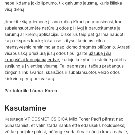
nepalikdama jokio lipnumo, tik gaivumo jausmą, kuris išlieka
visą dieną.
Įtraukite šią priemonę į savo rutiną iškart po prausimosi, kad
subalansuotumėte natūralų odos pH lygį ir paruoštumėte ją
serumų ar kremų aplikacijai. Diskelius taip pat galima naudoti
kaip ekspres kaukę lokaliose srityse, kurioms reikia
intensyvesnio raminimo ar papildomo drėgmės pliūpsnio. Atrasti
visapusišką priežiūrą jūsų odos tipui galite
užsukę į šią
kruopščiai kuruojamą erdvę
, kurioje kokybė ir estetinė patirtis
susijungia į vientisą visumą. Tai paprastas, tačiau prabangus
žingsnis link švarios, skaisčios ir subalansuotos veido odos
kiekvieną rytą bei vakarą.
Päritoluriik: Lõuna-Korea
Kasutamine
Kasutage VT COSMETICS CICA Mild Toner Pad’i pärast näo
puhastamist, et valmistada nahka ette edasiseks hoolduseks;
võtke padjake pakist, hõõruge seda õrnalt näo ja kaela nahale,