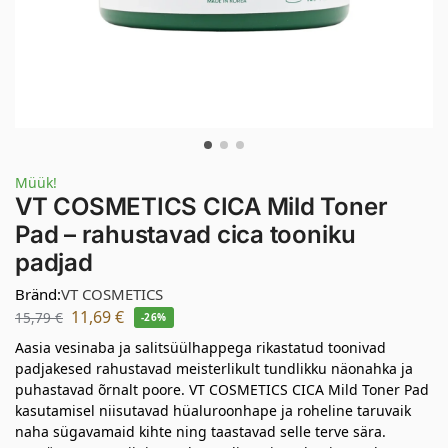
Müük!
VT COSMETICS CICA Mild Toner
Pad – rahustavad cica tooniku
padjad
Bränd:
VT COSMETICS
11,69
€
15,79
€
-26%
Aasia vesinaba ja salitsüülhappega rikastatud toonivad
padjakesed rahustavad meisterlikult tundlikku näonahka ja
puhastavad õrnalt poore. VT COSMETICS CICA Mild Toner Pad
kasutamisel niisutavad hüaluroonhape ja roheline taruvaik
naha sügavamaid kihte ning taastavad selle terve sära.