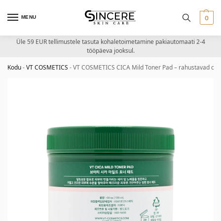
MENU
0
Üle 59 EUR tellimustele tasuta kohaletoimetamine pakiautomaati 2-4
tööpäeva jooksul.
Kodu
-
VT COSMETICS
-
VT COSMETICS CICA Mild Toner Pad – rahustavad cica