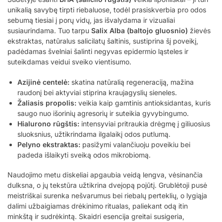
unikalią savybę tirpti riebaluose, todėl prasiskverbia pro odos
sebumą tiesiai į porų vidų, jas išvalydama ir vizualiai
susiaurindama. Tuo tarpu
Salix Alba (baltojo gluosnio)
žievės
ekstraktas, natūralus salicilatų šaltinis, sustiprina šį poveikį,
padėdamas švelniai šalinti negyvas epidermio ląsteles ir
suteikdamas veidui sveiko vientisumo.
Azijinė centelė:
skatina natūralią regeneraciją, mažina
raudonį bei aktyviai stiprina kraujagyslių sieneles.
Žaliasis propolis:
veikia kaip gamtinis antioksidantas, kuris
saugo nuo išorinių agresorių ir suteikia gyvybingumo.
Hialurono rūgštis:
intensyviai pritraukia drėgmę į giliuosius
sluoksnius, užtikrindama ilgalaikį odos putlumą.
Pelyno ekstraktas:
pasižymi valančiuoju poveikiu bei
padeda išlaikyti sveiką odos mikrobiomą.
Naudojimo metu diskeliai apgaubia veidą lengva, vėsinančia
dulksna, o jų tekstūra užtikrina dvejopą pojūtį. Grublėtoji pusė
meistriškai surenka nešvarumus bei riebalų perteklių, o lygiąja
dalimi užbaigiamas drėkinimo ritualas, paliekant odą itin
minkštą ir sudrėkintą. Skaidri esencija greitai susigeria,