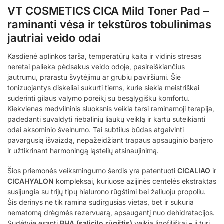
VT COSMETICS CICA Mild Toner Pad –
raminanti vėsa ir tekstūros tobulinimas
jautriai veido odai
Kasdienė aplinkos tarša, temperatūrų kaita ir vidinis stresas
neretai palieka pėdsakus veido odoje, pasireiškiančius
jautrumu, prarastu švytėjimu ar grubiu paviršiumi. Šie
tonizuojantys diskeliai sukurti tiems, kurie siekia meistriškai
suderinti gilaus valymo poreikį su besąlygišku komfortu.
Kiekvienas medvilninis sluoksnis veikia tarsi raminamoji terapija,
padedanti suvaldyti riebalinių liaukų veiklą ir kartu suteikianti
odai aksominio švelnumo. Tai subtilus būdas atgaivinti
pavargusią išvaizdą, nepažeidžiant trapaus apsauginio barjero
ir užtikrinant harmoningą ląstelių atsinaujinimą.
Šios priemonės veiksmingumo šerdis yra patentuoti
CICALIAO
ir
CICAHYALON
kompleksai, kuriuose azijinės centelės ekstraktas
susijungia su trijų tipų hialurono rūgštimi bei žaliuoju propoliu.
Šis derinys ne tik ramina sudirgusias vietas, bet ir sukuria
nematomą drėgmės rezervuarą, apsaugantį nuo dehidratacijos.
Sudėtyje esanti
BHA (salicilo rūgštis)
veikia lipofiliškai – ji turi