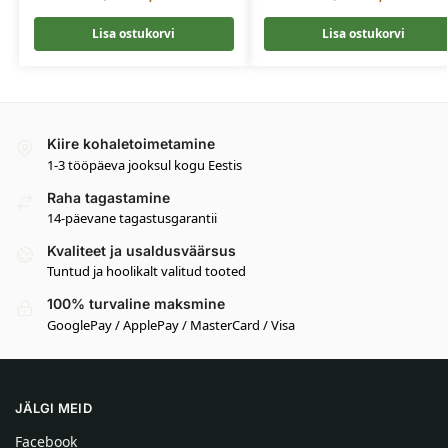
Lisa ostukorvi
Lisa ostukorvi
Kiire kohaletoimetamine
1-3 tööpäeva jooksul kogu Eestis
Raha tagastamine
14-päevane tagastusgarantii
Kvaliteet ja usaldusväärsus
Tuntud ja hoolikalt valitud tooted
100% turvaline maksmine
GooglePay / ApplePay / MasterCard / Visa
JÄLGI MEID
Facebook