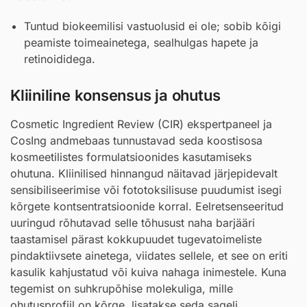
Tuntud biokeemilisi vastuolusid ei ole; sobib kõigi
peamiste toimeainetega, sealhulgas hapete ja
retinoididega.
Kliiniline konsensus ja ohutus
Cosmetic Ingredient Review (CIR) ekspertpaneel ja
CosIng andmebaas tunnustavad seda koostisosa
kosmeetilistes formulatsioonides kasutamiseks
ohutuna. Kliinilised hinnangud näitavad järjepidevalt
sensibiliseerimise või fototoksilisuse puudumist isegi
kõrgete kontsentratsioonide korral. Eelretsenseeritud
uuringud rõhutavad selle tõhusust naha barjääri
taastamisel pärast kokkupuudet tugevatoimeliste
pindaktiivsete ainetega, viidates sellele, et see on eriti
kasulik kahjustatud või kuiva nahaga inimestele. Kuna
tegemist on suhkrupõhise molekuliga, mille
ohutusprofiil on kõrge, lisatakse seda sageli