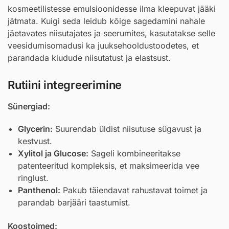
kosmeetilistesse emulsioonidesse ilma kleepuvat jääki
jätmata. Kuigi seda leidub kõige sagedamini nahale
jäetavates niisutajates ja seerumites, kasutatakse selle
veesidumisomadusi ka juuksehooldustoodetes, et
parandada kiudude niisutatust ja elastsust.
Rutiini integreerimine
Sünergiad:
Glycerin
:
Suurendab üldist niisutuse sügavust ja
kestvust.
Xylitol
ja
Glucose
:
Sageli kombineeritakse
patenteeritud kompleksis, et maksimeerida vee
ringlust.
Panthenol
:
Pakub täiendavat rahustavat toimet ja
parandab barjääri taastumist.
Koostoimed: