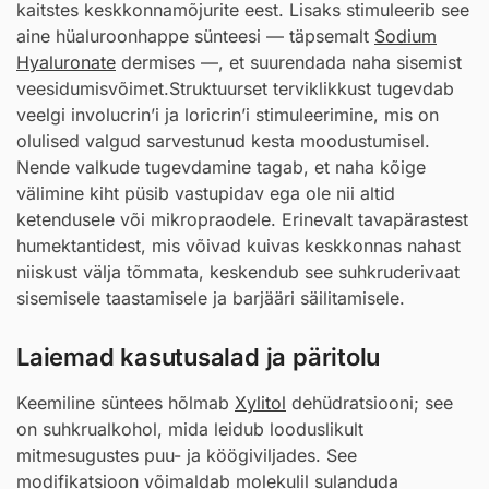
kaitstes keskkonnamõjurite eest. Lisaks stimuleerib see
aine hüaluroonhappe sünteesi — täpsemalt
Sodium
Hyaluronate
dermises —, et suurendada naha sisemist
veesidumisvõimet.Struktuurset terviklikkust tugevdab
veelgi involucrin’i ja loricrin’i stimuleerimine, mis on
olulised valgud sarvestunud kesta moodustumisel.
Nende valkude tugevdamine tagab, et naha kõige
välimine kiht püsib vastupidav ega ole nii altid
ketendusele või mikropraodele. Erinevalt tavapärastest
humektantidest, mis võivad kuivas keskkonnas nahast
niiskust välja tõmmata, keskendub see suhkruderivaat
sisemisele taastamisele ja barjääri säilitamisele.
Laiemad kasutusalad ja päritolu
Keemiline süntees hõlmab
Xylitol
dehüdratsiooni; see
on suhkrualkohol, mida leidub looduslikult
mitmesugustes puu- ja köögiviljades. See
modifikatsioon võimaldab molekulil sulanduda