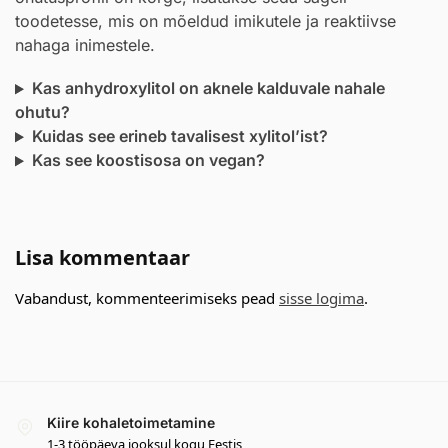
toodetesse, mis on mõeldud imikutele ja reaktiivse
nahaga inimestele.
Kas anhydroxylitol on aknele kalduvale nahale
ohutu?
Kuidas see erineb tavalisest xylitol’ist?
Kas see koostisosa on vegan?
Lisa kommentaar
Vabandust, kommenteerimiseks pead
sisse logima
.
Kiire kohaletoimetamine
1-3 tööpäeva jooksul kogu Eestis