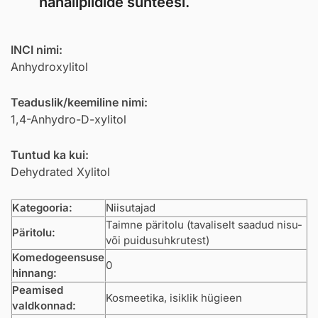
nahalipiidide sünteesi.
INCI nimi:
Anhydroxylitol
Teaduslik/keemiline nimi:
1,4-Anhydro-D-xylitol
Tuntud ka kui:
Dehydrated Xylitol
Kategooria:
Niisutajad
Taimne päritolu (tavaliselt saadud nisu-
Päritolu:
või puidusuhkrutest)
Komedogeensuse
0
hinnang:
Peamised
Kosmeetika, isiklik hügieen
valdkonnad: