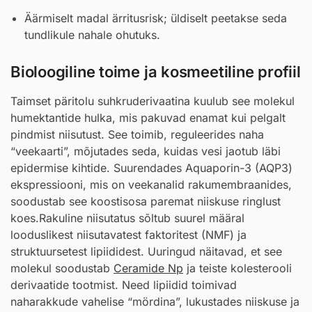
Äärmiselt madal ärritusrisk; üldiselt peetakse seda
tundlikule nahale ohutuks.
Bioloogiline toime ja kosmeetiline profiil
Taimset päritolu suhkruderivaatina kuulub see molekul
humektantide hulka, mis pakuvad enamat kui pelgalt
pindmist niisutust. See toimib, reguleerides naha
“veekaarti”, mõjutades seda, kuidas vesi jaotub läbi
epidermise kihtide. Suurendades Aquaporin-3 (AQP3)
ekspressiooni, mis on veekanalid rakumembraanides,
soodustab see koostisosa paremat niiskuse ringlust
koes.Rakuline niisutatus sõltub suurel määral
looduslikest niisutavatest faktoritest (NMF) ja
struktuursetest lipiididest. Uuringud näitavad, et see
molekul soodustab
Ceramide Np
ja teiste kolesterooli
derivaatide tootmist. Need lipiidid toimivad
naharakkude vahelise “mördina”, lukustades niiskuse ja