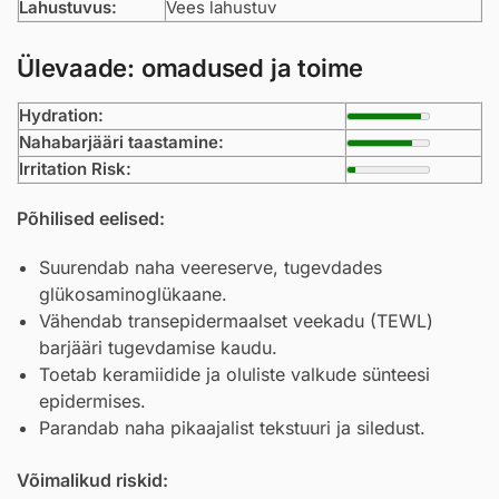
Lahustuvus:
Vees lahustuv
Ülevaade: omadused ja toime
Hydration:
Nahabarjääri taastamine:
Irritation Risk:
Põhilised eelised:
Suurendab naha veereserve, tugevdades
glükosaminoglükaane.
Vähendab transepidermaalset veekadu (TEWL)
barjääri tugevdamise kaudu.
Toetab keramiidide ja oluliste valkude sünteesi
epidermises.
Parandab naha pikaajalist tekstuuri ja siledust.
Võimalikud riskid: