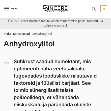
MENU
0
Üle 59 EUR tellimustele tasuta kohaletoimetamine pakiautomaati 2-4
tööpäeva jooksul.
Kodu
-
Koostisosad
-
Anhydroxylitol
Anhydroxylitol
Suhkrust saadud humektant, mis
optimeerib naha veetasakaalu,
tugevdades looduslikke niisutavaid
faktoreid ja füüsilist barjääri. See
toimib sünergiliselt teiste
polüoolidega, et vähendada
niiskuskadu ja parandada oluliste