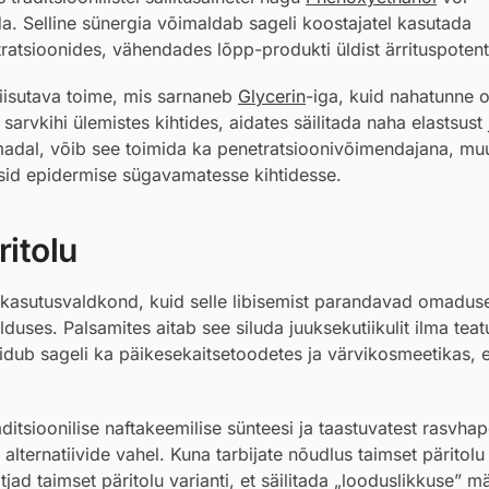
. Selline sünergia võimaldab sageli koostajatel kasutada
atsioonides, vähendades lõpp-produkti üldist ärrituspotents
iisutava toime, mis sarnaneb
Glycerin
-iga, kuid nahatunne 
rvkihi ülemistes kihtides, aidates säilitada naha elastsust 
madal, võib see toimida ka penetratsioonivõimendajana, mu
aksid epidermise sügavamatesse kihtidesse.
itolu
kasutusvaldkond, kuid selle libisemist parandavad omadus
uses. Palsamites aitab see siluda juuksekutiikulit ilma teat
eidub sageli ka päikesekaitsetoodetes ja värvikosmeetikas, 
itsioonilise naftakeemilise sünteesi ja taastuvatest rasvhap
alternatiivide vahel. Kuna tarbijate nõudlus taimset päritolu
jad taimset päritolu varianti, et säilitada „looduslikkuse” m