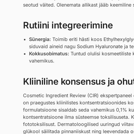
seotud väited. Olenemata allikast jääb keemiline s
Rutiini integreerimine
Sünergia:
Toimib eriti hästi koos
Ethylhexylgly
siduvaid aineid nagu
Sodium Hyaluronate
ja t
Kokkusobimatus:
Tuntud olulisi kosmeetiliste 
vahemikus.
Kliiniline konsensus ja ohu
Cosmetic Ingredient Review (CIR) ekspertpaneel o
on praegustes kliinilistes kontsentratsioonides 
formulatsioone sisaldab seda vahemikus 0,1% kun
kontsentratsioone ilma süsteemse toksilisuseta. K
fototoksilisust. Dermatoloogilised uuringud viitav
glükool säilitada pinnaniiskust ning leevendada o