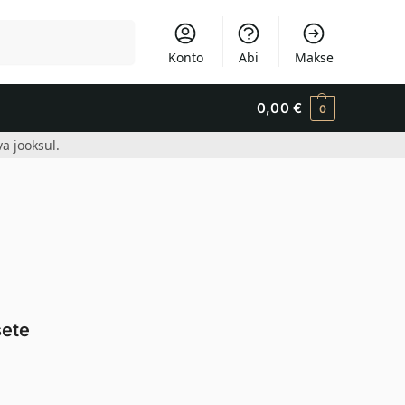
Otsi
Konto
Abi
Makse
0,00
€
0
a jooksul.
sete