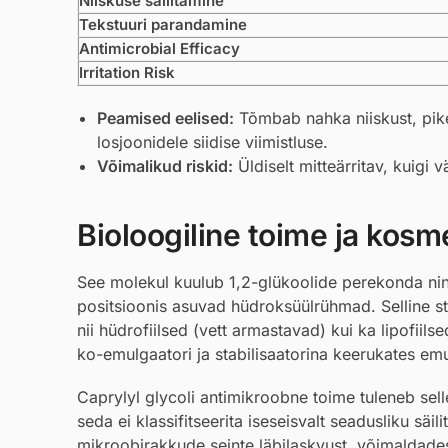
Niiskuse säilitamine
Tekstuuri parandamine
Antimicrobial Efficacy
Irritation Risk
Peamised eelised:
Tõmbab nahka niiskust, pike
losjoonidele siidise viimistluse.
Võimalikud riskid:
Üldiselt mitteärritav, kuigi 
Bioloogiline toime ja kosmee
See molekul kuulub 1,2-glükoolide perekonda ning
positsioonis asuvad hüdroksüülrühmad. Selline st
nii hüdrofiilsed (vett armastavad) kui ka lipofiil
ko-emulgaatori ja stabilisaatorina keerukates em
Caprylyl glycoli antimikroobne toime tuleneb sel
seda ei klassifitseerita iseseisvalt seadusliku sä
mikroobirakkude seinte läbilaskvust, võimaldades t