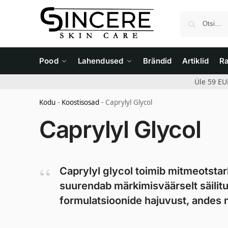
Pood
Lahendused
Brändid
Artiklid
R
Üle 59 EU
Kodu
-
Koostisosad
-
Caprylyl Glycol
Caprylyl Glycol
Caprylyl glycol toimib mitmeotstar
suurendab märkimisväärselt säilit
formulatsioonide hajuvust, andes n