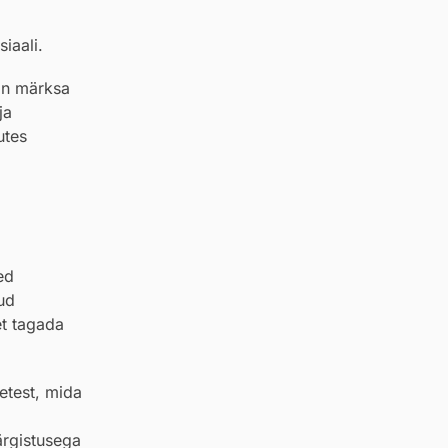
iaali.
on märksa
ja
utes
ed
ud
et tagada
etest, mida
ärgistusega