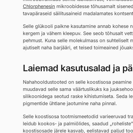
Chlorphenesin
mikroobidesse tõhusamalt siseneda
tavapäraseid säilitusaineid madalamates kontsentr
Selle glükooli paikne kasutamine annab kohese n
kergem ja vähem kleepuv. See seob tõhusalt vett sa
pehmust. Kuna selle molekulmass on suhteliselt 
ajutiselt naha barjääri, et teised toimeained jõu
Laiemad kasutusalad ja pär
Nahahooldustooted on selle koostisosa peamine 
muudavad selle sama väärtuslikuks ka juuksehoold
silikoonidega seotud raske kihistumiseta. Seda l
pigmentide ühtlane jaotumine naha pinnal.
Selle koostisosa tootmismeetodid varieeruvad trad
leidub kookos- ja palmiõlides, saadud „roheliste” 
koostisosade järele kasvab, eelistavad paljud toot