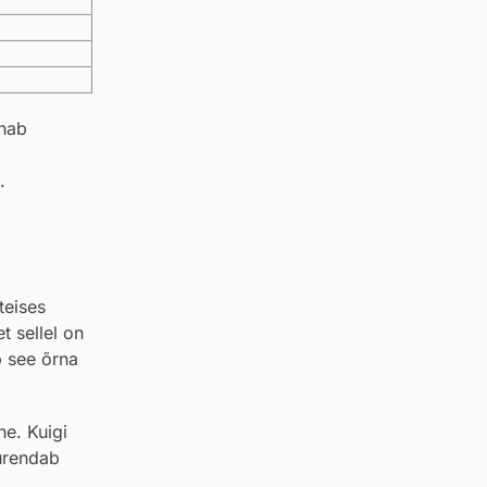
nnab
.
teises
t sellel on
b see õrna
ne. Kuigi
uurendab