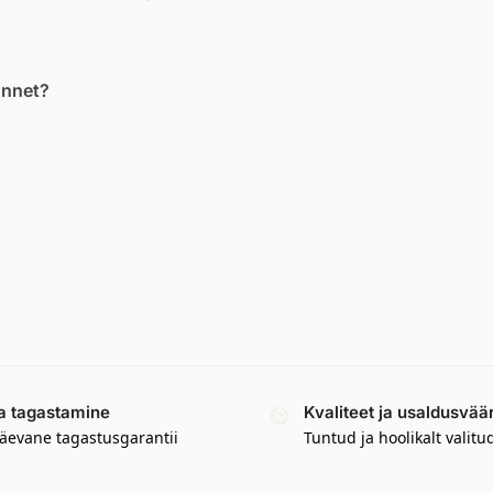
unnet?
a tagastamine
Kvaliteet ja usaldusvää
äevane tagastusgarantii
Tuntud ja hoolikalt valitu