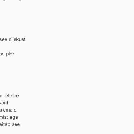
see niiskust
ias pH-
e, et see
vaid
uuremaid
umist ega
 aitab see