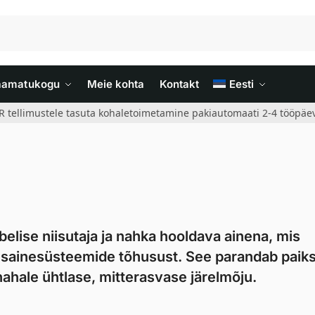
aamatukogu
Meie kohta
Kontakt
Eesti
R tellimustele tasuta kohaletoimetamine pakiautomaati 2-4 tööpäev
belise niisutaja ja nahka hooldava ainena, mis
usainesüsteemide tõhusust. See parandab paik
ahale ühtlase, mitterasvase järelmõju.