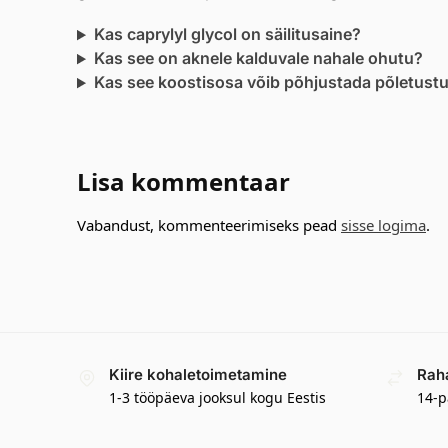
Kas caprylyl glycol on säilitusaine?
Kas see on aknele kalduvale nahale ohutu?
Kas see koostisosa võib põhjustada põletust
Lisa kommentaar
Vabandust, kommenteerimiseks pead
sisse logima
.
Kiire kohaletoimetamine
Rah
1-3 tööpäeva jooksul kogu Eestis
14-p