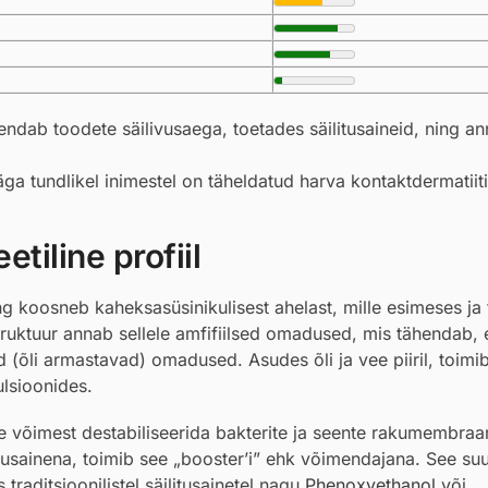
ndab toodete säilivusaega, toetades säilitusaineid, ning a
väga tundlikel inimestel on täheldatud harva kontaktdermatiiti
tiline profiil
 koosneb kaheksasüsinikulisest ahelast, mille esimeses ja 
ruktuur annab sellele amfifiilsed omadused, mis tähendab, e
sed (õli armastavad) omadused. Asudes õli ja vee piiril, toimi
ulsioonides.
le võimest destabiliseerida bakterite ja seente rakumembraa
ilitusainena, toimib see „booster’i” ehk võimendajana. See s
raditsioonilistel säilitusainetel nagu
Phenoxyethanol
või