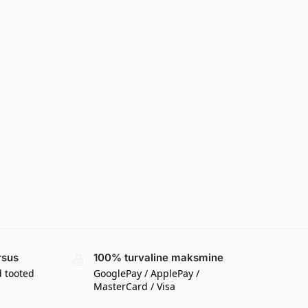
rsus
100% turvaline maksmine
d tooted
GooglePay / ApplePay /
MasterCard / Visa