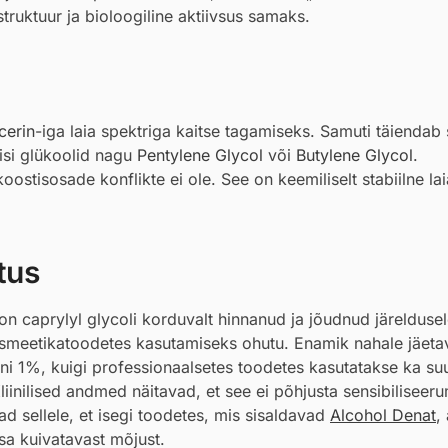
truktuur ja bioloogiline aktiivsus samaks.
cerin
-iga laia spektriga kaitse tagamiseks. Samuti täiendab 
eisi glükoolid nagu
Pentylene Glycol
või
Butylene Glycol
.
koostisosade konflikte ei ole. See on keemiliselt stabiilne la
tus
n caprylyl glycoli korduvalt hinnanud ja jõudnud järeldusel
kosmeetikatoodetes kasutamiseks ohutu. Enamik nahale jäeta
i 1%, kuigi professionaalsetes toodetes kasutatakse ka s
liinilised andmed näitavad, et see ei põhjusta sensibiliseer
ad sellele, et isegi toodetes, mis sisaldavad
Alcohol Denat
,
sa kuivatavast mõjust.