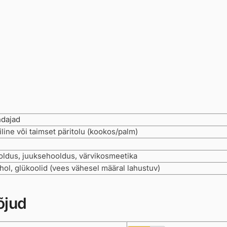
dajad
line või taimset päritolu (kookos/palm)
ldus, juuksehooldus, värvikosmeetika
ohol, glükoolid (vees vähesel määral lahustuv)
õjud