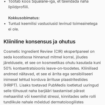
Töötab koos
Squalane
-iga, et täiendada naha
lipiidprofiili.
Kokkusobimatus:
Tuntud keemilisi vastuolusid levinud toimeainetega
ei ole.
Kliiniline konsensus ja ohutus
Cosmetic Ingredient Review (CIR) ekspertpaneel on
seda koostisosa hinnanud mitmel korral, jõudes
järeldusele, et see on kosmeetikas ohutu kasutada kuni
50% kontsentratsioonis leave-on-toodetes. Kliinilised
andmed näitavad, et see ei ärrita ega sensibiliseeri
inimesel tehtud korduva ärrituse plaastritestides
(HRIPT). Lisaks toetavad PubMedis loetletud uuringud
selle tõhusust naha barjääri taastamisel pärast
mehaanilist või keemilist stressi, kinnitades selle rolli
tundlikule nahale mõeldud dermatoloogilistes