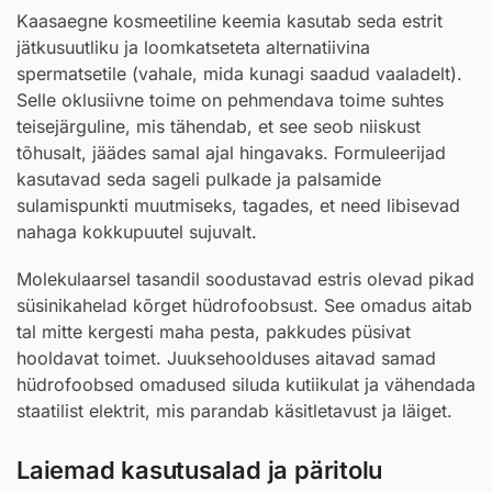
Kaasaegne kosmeetiline keemia kasutab seda estrit
jätkusuutliku ja loomkatseteta alternatiivina
spermatsetile (vahale, mida kunagi saadud vaaladelt).
Selle oklusiivne toime on pehmendava toime suhtes
teisejärguline, mis tähendab, et see seob niiskust
tõhusalt, jäädes samal ajal hingavaks. Formuleerijad
kasutavad seda sageli pulkade ja palsamide
sulamispunkti muutmiseks, tagades, et need libisevad
nahaga kokkupuutel sujuvalt.
Molekulaarsel tasandil soodustavad estris olevad pikad
süsinikahelad kõrget hüdrofoobsust. See omadus aitab
tal mitte kergesti maha pesta, pakkudes püsivat
hooldavat toimet. Juuksehoolduses aitavad samad
hüdrofoobsed omadused siluda kutiikulat ja vähendada
staatilist elektrit, mis parandab käsitletavust ja läiget.
Laiemad kasutusalad ja päritolu