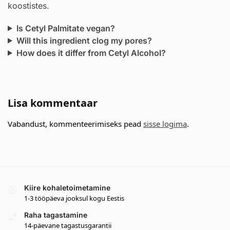
koostistes.
Is Cetyl Palmitate vegan?
Will this ingredient clog my pores?
How does it differ from Cetyl Alcohol?
Lisa kommentaar
Vabandust, kommenteerimiseks pead
sisse logima
.
Kiire kohaletoimetamine
1-3 tööpäeva jooksul kogu Eestis
Raha tagastamine
14-päevane tagastusgarantii