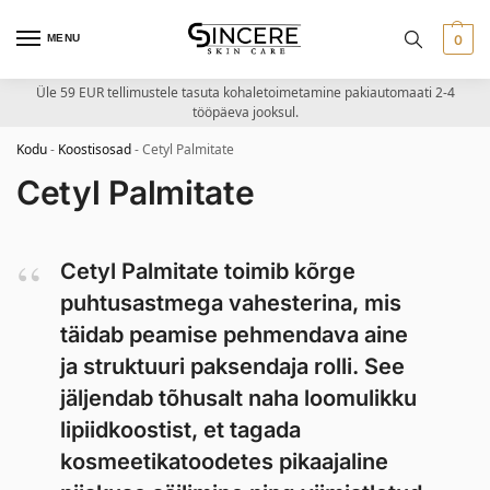
MENU
0
Üle 59 EUR tellimustele tasuta kohaletoimetamine pakiautomaati 2-4
tööpäeva jooksul.
Kodu
-
Koostisosad
-
Cetyl Palmitate
Cetyl Palmitate
Cetyl Palmitate toimib kõrge
puhtusastmega vahesterina, mis
täidab peamise pehmendava aine
ja struktuuri paksendaja rolli. See
jäljendab tõhusalt naha loomulikku
lipiidkoostist, et tagada
kosmeetikatoodetes pikaajaline