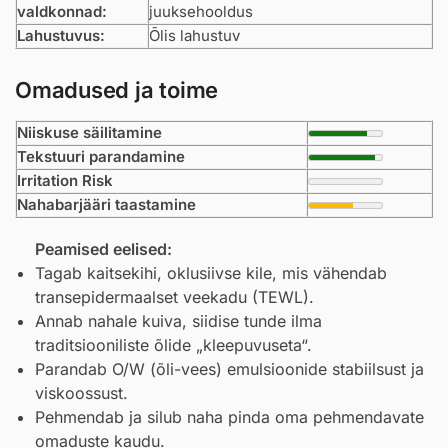
valdkonnad:
juuksehooldus
Lahustuvus:
Õlis lahustuv
Omadused ja toime
Niiskuse säilitamine
Tekstuuri parandamine
Irritation Risk
Nahabarjääri taastamine
Peamised eelised:
Tagab kaitsekihi, oklusiivse kile, mis vähendab
transepidermaalset veekadu (TEWL).
Annab nahale kuiva, siidise tunde ilma
traditsiooniliste õlide „kleepuvuseta“.
Parandab O/W (õli-vees) emulsioonide stabiilsust ja
viskoossust.
Pehmendab ja silub naha pinda oma pehmendavate
omaduste kaudu.