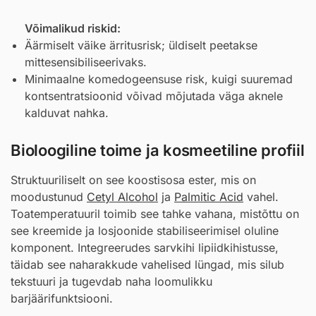
Võimalikud riskid:
Äärmiselt väike ärritusrisk; üldiselt peetakse
mittesensibiliseerivaks.
Minimaalne komedogeensuse risk, kuigi suuremad
kontsentratsioonid võivad mõjutada väga aknele
kalduvat nahka.
Bioloogiline toime ja kosmeetiline profiil
Struktuuriliselt on see koostisosa ester, mis on
moodustunud
Cetyl Alcohol
ja
Palmitic Acid
vahel.
Toatemperatuuril toimib see tahke vahana, mistõttu on
see kreemide ja losjoonide stabiliseerimisel oluline
komponent. Integreerudes sarvkihi lipiidkihistusse,
täidab see naharakkude vahelised lüngad, mis silub
tekstuuri ja tugevdab naha loomulikku
barjäärifunktsiooni.