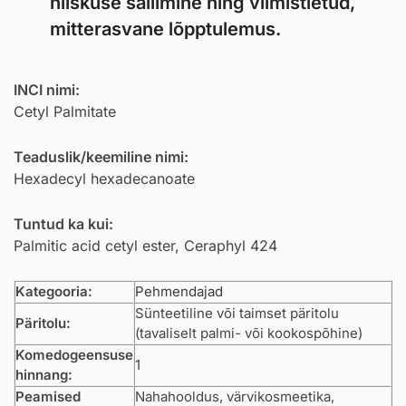
niiskuse säilimine ning viimistletud,
mitterasvane lõpptulemus.
INCI nimi:
Cetyl Palmitate
Teaduslik/keemiline nimi:
Hexadecyl hexadecanoate
Tuntud ka kui:
Palmitic acid cetyl ester, Ceraphyl 424
Kategooria:
Pehmendajad
Sünteetiline või taimset päritolu
Päritolu:
(tavaliselt palmi- või kookospõhine)
Komedogeensuse
1
hinnang:
Peamised
Nahahooldus, värvikosmeetika,