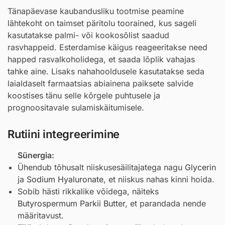
Tänapäevase kaubandusliku tootmise peamine
lähtekoht on taimset päritolu toorained, kus sageli
kasutatakse palmi- või kookosõlist saadud
rasvhappeid. Esterdamise käigus reageeritakse need
happed rasvalkoholidega, et saada lõplik vahajas
tahke aine. Lisaks nahahooldusele kasutatakse seda
laialdaselt farmaatsias abiainena paiksete salvide
koostises tänu selle kõrgele puhtusele ja
prognoositavale sulamiskäitumisele.
Rutiini integreerimine
Sünergia:
Ühendub tõhusalt niiskusesäilitajatega nagu
Glycerin
ja
Sodium Hyaluronate
, et niiskus nahas kinni hoida.
Sobib hästi rikkalike võidega, näiteks
Butyrospermum Parkii Butter
, et parandada nende
määritavust.