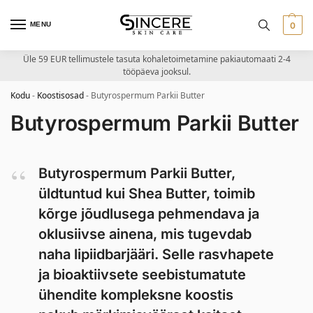
MENU
0
Üle 59 EUR tellimustele tasuta kohaletoimetamine pakiautomaati 2-4
tööpäeva jooksul.
Kodu
-
Koostisosad
-
Butyrospermum Parkii Butter
Butyrospermum Parkii Butter
Butyrospermum Parkii Butter,
üldtuntud kui Shea Butter, toimib
kõrge jõudlusega pehmendava ja
oklusiivse ainena, mis tugevdab
naha lipiidbarjääri. Selle rasvhapete
ja bioaktiivsete seebistumatute
ühendite kompleksne koostis