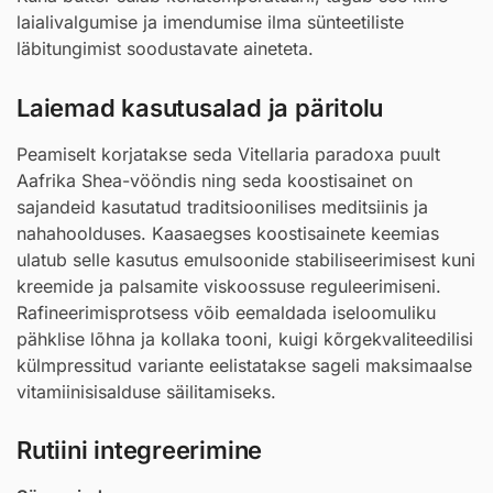
laialivalgumise ja imendumise ilma sünteetiliste
läbitungimist soodustavate aineteta.
Laiemad kasutusalad ja päritolu
Peamiselt korjatakse seda Vitellaria paradoxa puult
Aafrika Shea-vööndis ning seda koostisainet on
sajandeid kasutatud traditsioonilises meditsiinis ja
nahahoolduses. Kaasaegses koostisainete keemias
ulatub selle kasutus emulsoonide stabiliseerimisest kuni
kreemide ja palsamite viskoossuse reguleerimiseni.
Rafineerimisprotsess võib eemaldada iseloomuliku
pähklise lõhna ja kollaka tooni, kuigi kõrgekvaliteedilisi
külmpressitud variante eelistatakse sageli maksimaalse
vitamiinisisalduse säilitamiseks.
Rutiini integreerimine