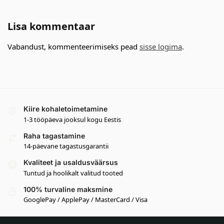
Lisa kommentaar
Vabandust, kommenteerimiseks pead
sisse logima
.
Kiire kohaletoimetamine
1-3 tööpäeva jooksul kogu Eestis
Raha tagastamine
14-päevane tagastusgarantii
Kvaliteet ja usaldusväärsus
Tuntud ja hoolikalt valitud tooted
100% turvaline maksmine
GooglePay / ApplePay / MasterCard / Visa