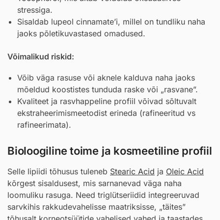
stressiga.
Sisaldab lupeol cinnamate’i, millel on tundliku naha
jaoks põletikuvastased omadused.
Võimalikud riskid:
Võib väga rasuse või aknele kalduva naha jaoks
mõeldud koostistes tunduda raske või „rasvane”.
Kvaliteet ja rasvhappeline profiil võivad sõltuvalt
ekstraheerimismeetodist erineda (rafineeritud vs
rafineerimata).
Bioloogiline toime ja kosmeetiline profiil
Selle lipiidi tõhusus tuleneb
Stearic Acid
ja
Oleic Acid
kõrgest sisaldusest, mis sarnanevad väga naha
loomuliku rasuga. Need triglütseriidid integreeruvad
sarvkihis rakkudevahelisse maatriksisse, „täites”
tõhusalt korneotsüütide vahelised vahed ja taastades