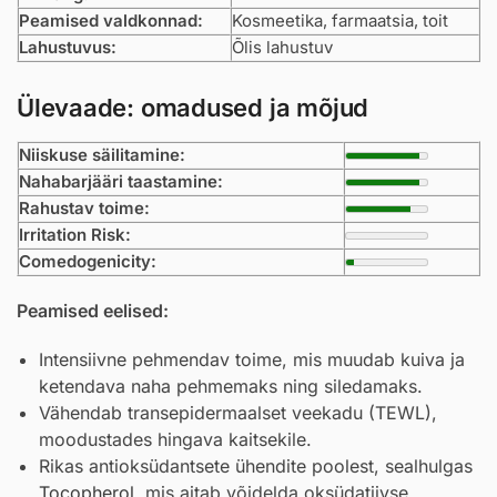
Peamised valdkonnad:
Kosmeetika, farmaatsia, toit
Lahustuvus:
Õlis lahustuv
Ülevaade: omadused ja mõjud
Niiskuse säilitamine:
Nahabarjääri taastamine:
Rahustav toime:
Irritation Risk:
Comedogenicity:
Peamised eelised:
Intensiivne pehmendav toime, mis muudab kuiva ja
ketendava naha pehmemaks ning siledamaks.
Vähendab transepidermaalset veekadu (TEWL),
moodustades hingava kaitsekile.
Rikas antioksüdantsete ühendite poolest, sealhulgas
Tocopherol
, mis aitab võidelda oksüdatiivse