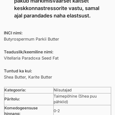
pakub märkimisväärset kaitset
keskkonnastressorite vastu, samal
ajal parandades naha elastsust.
INCI nimi:
Butyrospermum Parkii Butter
Teaduslik/keemiline nimi:
Vitellaria Paradoxa Seed Fat
Tuntud ka kui:
Shea Butter, Karite Butter
Kategooria:
Niisutajad
Taimepõhine (Shea puu
Päritolu:
pähklid)
Komedogeensuse
0-2
hinnang: