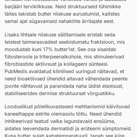
barjääri terviklikkuse. Neid struktuurseid tühimikke
täites takistab butter niiskuse aurustumist, kaitstes
samal ajal sügavamaid nahakihte ärritajate eest.
Lisaks lihtsale niiskuse säilitamisele eristab seda
teistest taimerasvadest seebistumatu fraktsioon, mis
moodustab kuni 17% butter’ist. See osa sisaldab
fütosteroole ja triterpeenalkohole, mis stimuleerivad
fibroblastide aktiivsust ja kollageeni sünteesi.
PubMedis avaldatud kliinilised uuringud näitavad, et
need bioaktiivsed ühendid aitavad vähendada peente
joonte nähtavust ja parandada naha üldist elastsust,
stabiliseerides dermise struktuurset võrgustikku.
Looduslikud põletikuvastased mehhanismid käivituvad
kaneelhappe estrite olemasolu tõttu. Need ühendid
inhibeerivad teatud valke lagundavaid ensüüme,
aidates leevendada dermatiidi ja erüteemi sümptomeid.
Kuna butter sulab kehatemperatuuril, tagab see kiire