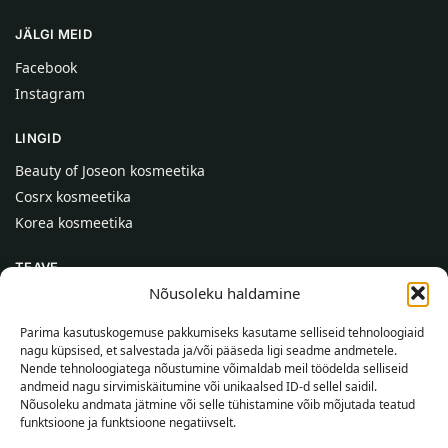
JÄLGI MEID
Facebook
Instagram
LINGID
Beauty of Joseon kosmeetika
Cosrx kosmeetika
Korea kosmeetika
TEAVE
Nõusoleku haldamine
Meist
Kontaktid
Parima kasutuskogemuse pakkumiseks kasutame selliseid tehnoloogiaid
nagu küpsised, et salvestada ja/või pääseda ligi seadme andmetele.
Abi
Nende tehnoloogiatega nõustumine võimaldab meil töödelda selliseid
andmeid nagu sirvimiskäitumine või unikaalsed ID-d sellel saidil.
TEAVE OSTJALE
Nõusoleku andmata jätmine või selle tühistamine võib mõjutada teatud
funktsioone ja funktsioone negatiivselt.
Tarnetingimused