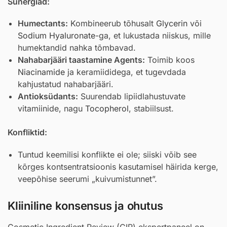
Sünergiad:
Humectants:
Kombineerub tõhusalt
Glycerin
või
Sodium Hyaluronate
-ga, et lukustada niiskus, mille
humektandid nahka tõmbavad.
Nahabarjääri taastamine Agents:
Toimib koos
Niacinamide
ja keramiididega, et tugevdada
kahjustatud nahabarjääri.
Antioksüdants:
Suurendab lipiidlahustuvate
vitamiinide, nagu
Tocopherol
, stabiilsust.
Konfliktid:
Tuntud keemilisi konflikte ei ole; siiski võib see
kõrges kontsentratsioonis kasutamisel häirida kerge,
veepõhise seerumi „kuivumistunnet”.
Kliiniline konsensus ja ohutus
Cosmetic Ingredient Review (CIR) ekspertpaneel on