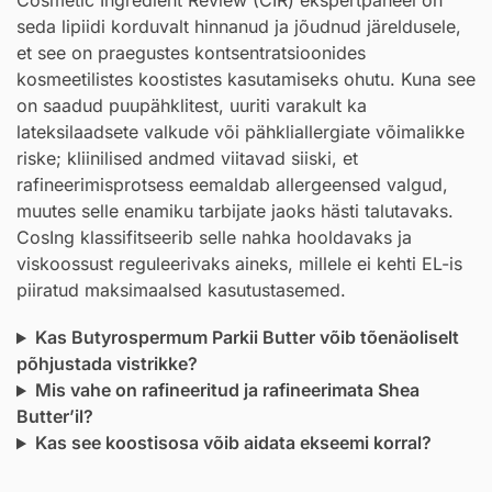
seda lipiidi korduvalt hinnanud ja jõudnud järeldusele,
et see on praegustes kontsentratsioonides
kosmeetilistes koostistes kasutamiseks ohutu. Kuna see
on saadud puupähklitest, uuriti varakult ka
lateksilaadsete valkude või pähkliallergiate võimalikke
riske; kliinilised andmed viitavad siiski, et
rafineerimisprotsess eemaldab allergeensed valgud,
muutes selle enamiku tarbijate jaoks hästi talutavaks.
CosIng klassifitseerib selle nahka hooldavaks ja
viskoossust reguleerivaks aineks, millele ei kehti EL-is
piiratud maksimaalsed kasutustasemed.
Kas Butyrospermum Parkii Butter võib tõenäoliselt
põhjustada vistrikke?
Mis vahe on rafineeritud ja rafineerimata Shea
Butter’il?
Kas see koostisosa võib aidata ekseemi korral?