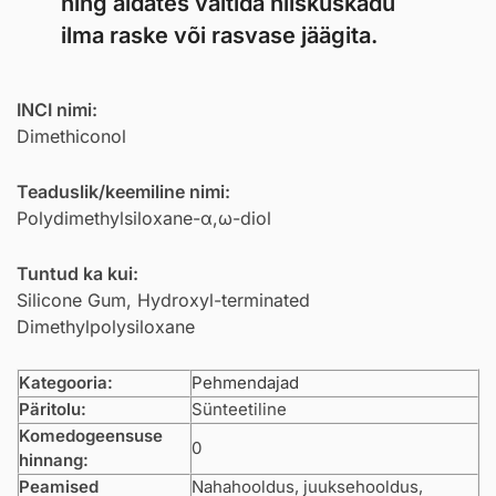
ning aidates vältida niiskuskadu
ilma raske või rasvase jäägita.
INCI nimi:
Dimethiconol
Teaduslik/keemiline nimi:
Polydimethylsiloxane-α,ω-diol
Tuntud ka kui:
Silicone Gum, Hydroxyl-terminated
Dimethylpolysiloxane
Kategooria:
Pehmendajad
Päritolu:
Sünteetiline
Komedogeensuse
0
hinnang:
Peamised
Nahahooldus, juuksehooldus,