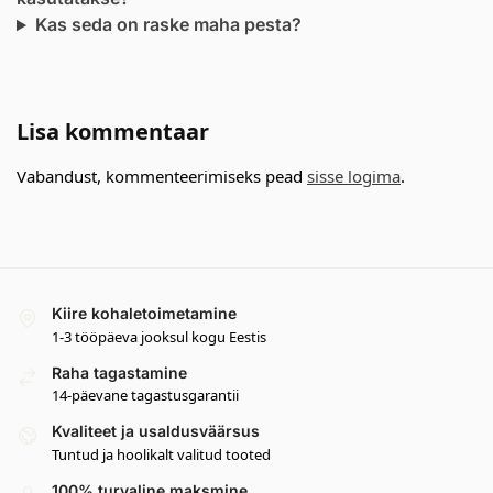
Kas seda on raske maha pesta?
Lisa kommentaar
Vabandust, kommenteerimiseks pead
sisse logima
.
Kiire kohaletoimetamine
1-3 tööpäeva jooksul kogu Eestis
Raha tagastamine
14-päevane tagastusgarantii
Kvaliteet ja usaldusväärsus
Tuntud ja hoolikalt valitud tooted
100% turvaline maksmine