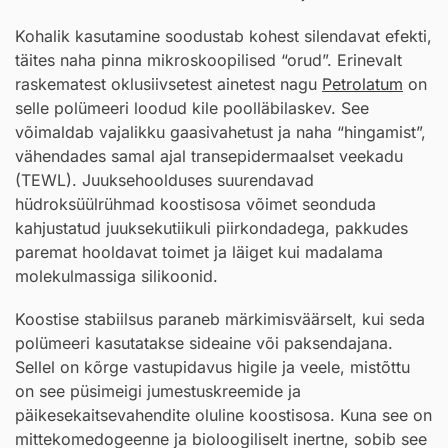
Kohalik kasutamine soodustab kohest silendavat efekti,
täites naha pinna mikroskoopilised “orud”. Erinevalt
raskematest oklusiivsetest ainetest nagu
Petrolatum
on
selle polümeeri loodud kile poolläbilaskev. See
võimaldab vajalikku gaasivahetust ja naha “hingamist”,
vähendades samal ajal transepidermaalset veekadu
(TEWL). Juuksehoolduses suurendavad
hüdroksüülrühmad koostisosa võimet seonduda
kahjustatud juuksekutiikuli piirkondadega, pakkudes
paremat hooldavat toimet ja läiget kui madalama
molekulmassiga silikoonid.
Koostise stabiilsus paraneb märkimisväärselt, kui seda
polümeeri kasutatakse sideaine või paksendajana.
Sellel on kõrge vastupidavus higile ja veele, mistõttu
on see püsimeigi jumestuskreemide ja
päikesekaitsevahendite oluline koostisosa. Kuna see on
mittekomedogeenne ja bioloogiliselt inertne, sobib see