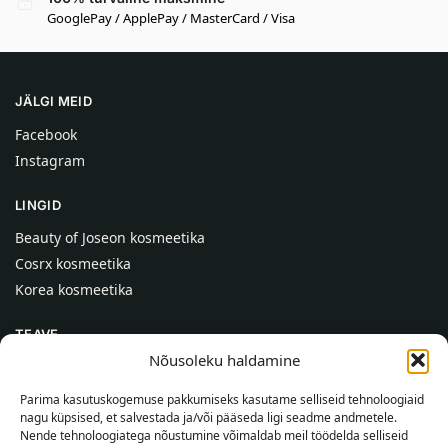
GooglePay / ApplePay / MasterCard / Visa
JÄLGI MEID
Facebook
Instagram
LINGID
Beauty of Joseon kosmeetika
Cosrx kosmeetika
Korea kosmeetika
TEAVE
Nõusoleku haldamine
Meist
Kontaktid
Parima kasutuskogemuse pakkumiseks kasutame selliseid tehnoloogiaid
nagu küpsised, et salvestada ja/või pääseda ligi seadme andmetele.
Abi
Nende tehnoloogiatega nõustumine võimaldab meil töödelda selliseid