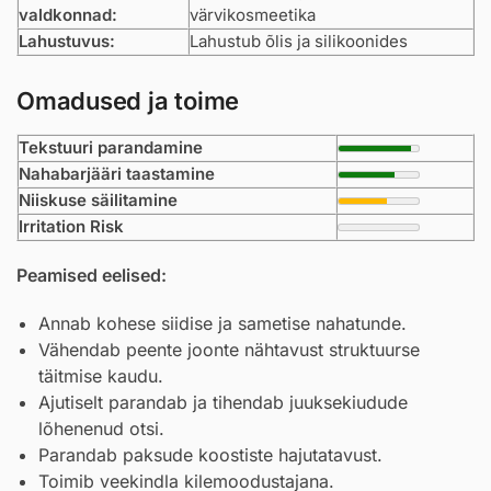
valdkonnad:
värvikosmeetika
Lahustuvus:
Lahustub õlis ja silikoonides
Omadused ja toime
Tekstuuri parandamine
Nahabarjääri taastamine
Niiskuse säilitamine
Irritation Risk
Peamised eelised:
Annab kohese siidise ja sametise nahatunde.
Vähendab peente joonte nähtavust struktuurse
täitmise kaudu.
Ajutiselt parandab ja tihendab juuksekiudude
lõhenenud otsi.
Parandab paksude koostiste hajutatavust.
Toimib veekindla kilemoodustajana.