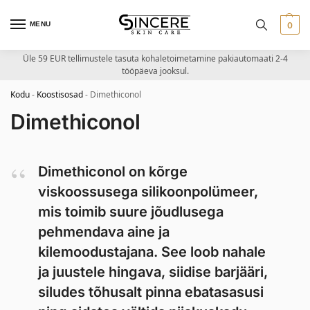
MENU
0
Üle 59 EUR tellimustele tasuta kohaletoimetamine pakiautomaati 2-4
tööpäeva jooksul.
Kodu
-
Koostisosad
-
Dimethiconol
Dimethiconol
Dimethiconol on kõrge
viskoossusega silikoonpolümeer,
mis toimib suure jõudlusega
pehmendava aine ja
kilemoodustajana. See loob nahale
ja juustele hingava, siidise barjääri,
siludes tõhusalt pinna ebatasasusi