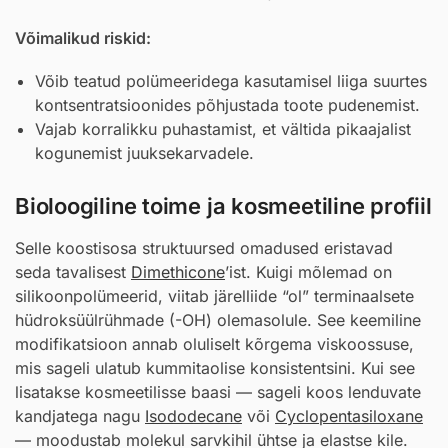
Võimalikud riskid:
Võib teatud polümeeridega kasutamisel liiga suurtes
kontsentratsioonides põhjustada toote pudenemist.
Vajab korralikku puhastamist, et vältida pikaajalist
kogunemist juuksekarvadele.
Bioloogiline toime ja kosmeetiline profiil
Selle koostisosa struktuursed omadused eristavad
seda tavalisest
Dimethicone
’ist. Kuigi mõlemad on
silikoonpolümeerid, viitab järelliide “ol” terminaalsete
hüdroksüülrühmade (-OH) olemasolule. See keemiline
modifikatsioon annab oluliselt kõrgema viskoossuse,
mis sageli ulatub kummitaolise konsistentsini. Kui see
lisatakse kosmeetilisse baasi — sageli koos lenduvate
kandjatega nagu
Isododecane
või
Cyclopentasiloxane
— moodustab molekul sarvkihil ühtse ja elastse kile.