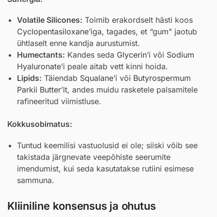
Volatile Silicones:
Toimib erakordselt hästi koos
Cyclopentasiloxane
’iga, tagades, et “gum” jaotub
ühtlaselt enne kandja aurustumist.
Humectants:
Kandes seda
Glycerin
’i või
Sodium
Hyaluronate
’i peale aitab vett kinni hoida.
Lipids:
Täiendab
Squalane
’i või
Butyrospermum
Parkii Butter
’it, andes muidu rasketele palsamitele
rafineeritud viimistluse.
Kokkusobimatus:
Tuntud keemilisi vastuolusid ei ole; siiski võib see
takistada järgnevate veepõhiste seerumite
imendumist, kui seda kasutatakse rutiini esimese
sammuna.
Kliiniline konsensus ja ohutus