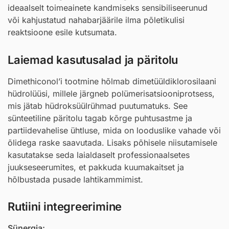
ideaalselt toimeainete kandmiseks sensibiliseerunud
või kahjustatud nahabarjäärile ilma põletikulisi
reaktsioone esile kutsumata.
Laiemad kasutusalad ja päritolu
Dimethiconol’i tootmine hõlmab dimetüüldiklorosilaani
hüdrolüüsi, millele järgneb polümerisatsiooniprotsess,
mis jätab hüdroksüülrühmad puutumatuks. See
sünteetiline päritolu tagab kõrge puhtusastme ja
partiidevahelise ühtluse, mida on looduslike vahade või
õlidega raske saavutada. Lisaks põhisele niisutamisele
kasutatakse seda laialdaselt professionaalsetes
juukseseerumites, et pakkuda kuumakaitset ja
hõlbustada pusade lahtikammimist.
Rutiini integreerimine
Sünergia: