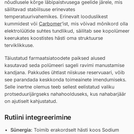
nõudlusele kõrge läbipaistvusega geelide järele, mis
säilitavad stabiilsuse erinevates
temperatuurivahemikes. Erinevalt looduslikest
kummidest või
Carbomer
’ist, mis võivad mõnikord olla
elektrolüütide suhtes tundlikud, säilitab see kopolümeer
keerukates koostistes hästi oma struktuurse
terviklikkuse.
Täiustatud farmaatsiatoodete paiksed alused
kasutavad seda polümeeri sageli ravimi manustamise
kandjana. Pakkudes ühtlast niiskuse reservuaari, võib
see parandada keskkonda toimeainete imendumiseks.
Selle inertne olemus teeb sellest eelistatud valiku
protseduurijärgseks nahahoolduseks, kus nahabarjäär
on ajutiselt kahjustatud.
Rutiini integreerimine
Sünergia:
Toimib erakordselt hästi koos
Sodium