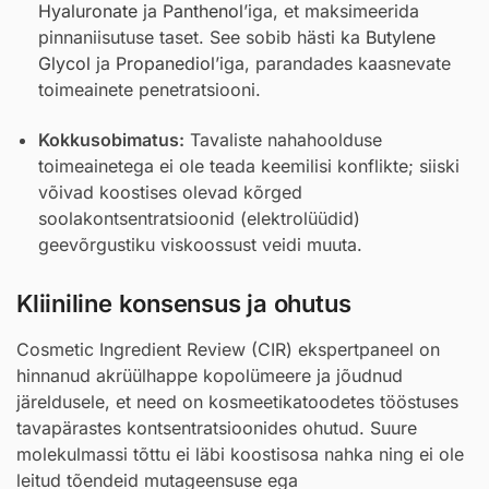
Hyaluronate
ja
Panthenol
’iga, et maksimeerida
pinnaniisutuse taset. See sobib hästi ka
Butylene
Glycol
ja
Propanediol
’iga, parandades kaasnevate
toimeainete penetratsiooni.
Kokkusobimatus:
Tavaliste nahahoolduse
toimeainetega ei ole teada keemilisi konflikte; siiski
võivad koostises olevad kõrged
soolakontsentratsioonid (elektrolüüdid)
geevõrgustiku viskoossust veidi muuta.
Kliiniline konsensus ja ohutus
Cosmetic Ingredient Review (CIR) ekspertpaneel on
hinnanud akrüülhappe kopolümeere ja jõudnud
järeldusele, et need on kosmeetikatoodetes tööstuses
tavapärastes kontsentratsioonides ohutud. Suure
molekulmassi tõttu ei läbi koostisosa nahka ning ei ole
leitud tõendeid mutageensuse ega