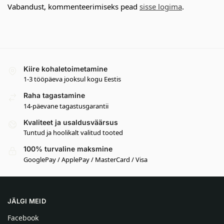
Vabandust, kommenteerimiseks pead
sisse logima
.
Kiire kohaletoimetamine
1-3 tööpäeva jooksul kogu Eestis
Raha tagastamine
14-päevane tagastusgarantii
Kvaliteet ja usaldusväärsus
Tuntud ja hoolikalt valitud tooted
100% turvaline maksmine
GooglePay / ApplePay / MasterCard / Visa
JÄLGI MEID
Facebook