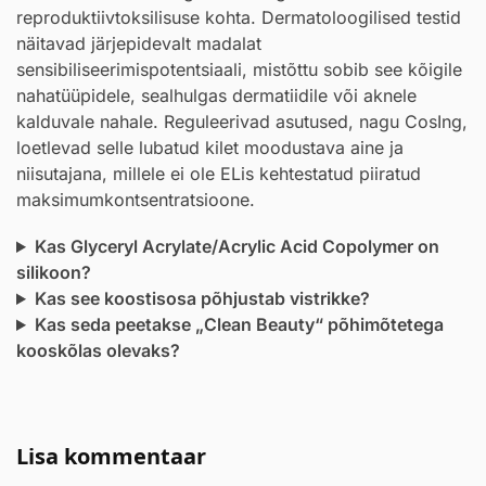
reproduktiivtoksilisuse kohta. Dermatoloogilised testid
näitavad järjepidevalt madalat
sensibiliseerimispotentsiaali, mistõttu sobib see kõigile
nahatüüpidele, sealhulgas dermatiidile või aknele
kalduvale nahale. Reguleerivad asutused, nagu CosIng,
loetlevad selle lubatud kilet moodustava aine ja
niisutajana, millele ei ole ELis kehtestatud piiratud
maksimumkontsentratsioone.
Kas Glyceryl Acrylate/Acrylic Acid Copolymer on
silikoon?
Kas see koostisosa põhjustab vistrikke?
Kas seda peetakse „Clean Beauty“ põhimõtetega
kooskõlas olevaks?
Lisa kommentaar