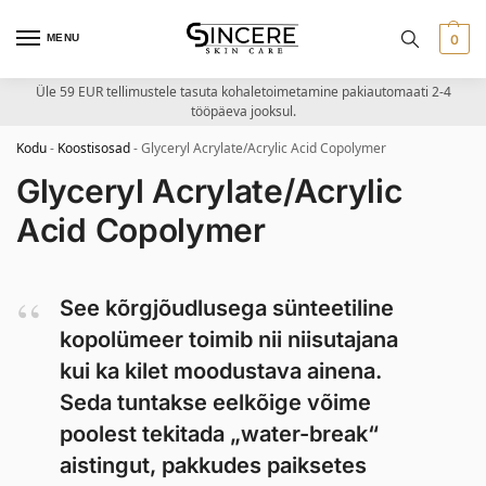
MENU
0
Üle 59 EUR tellimustele tasuta kohaletoimetamine pakiautomaati 2-4
tööpäeva jooksul.
Kodu
-
Koostisosad
-
Glyceryl Acrylate/Acrylic Acid Copolymer
Glyceryl Acrylate/Acrylic
Acid Copolymer
See kõrgjõudlusega sünteetiline
kopolümeer toimib nii niisutajana
kui ka kilet moodustava ainena.
Seda tuntakse eelkõige võime
poolest tekitada „water-break“
aistingut, pakkudes paiksetes