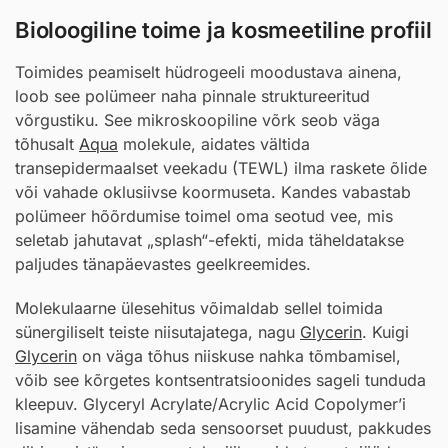
Bioloogiline toime ja kosmeetiline profiil
Toimides peamiselt hüdrogeeli moodustava ainena,
loob see polümeer naha pinnale struktureeritud
võrgustiku. See mikroskoopiline võrk seob väga
tõhusalt
Aqua
molekule, aidates vältida
transepidermaalset veekadu (TEWL) ilma raskete õlide
või vahade oklusiivse koormuseta. Kandes vabastab
polümeer hõõrdumise toimel oma seotud vee, mis
seletab jahutavat „splash“-efekti, mida täheldatakse
paljudes tänapäevastes geelkreemides.
Molekulaarne ülesehitus võimaldab sellel toimida
sünergiliselt teiste niisutajatega, nagu
Glycerin
. Kuigi
Glycerin
on väga tõhus niiskuse nahka tõmbamisel,
võib see kõrgetes kontsentratsioonides sageli tunduda
kleepuv. Glyceryl Acrylate/Acrylic Acid Copolymer’i
lisamine vähendab seda sensoorset puudust, pakkudes