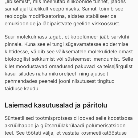
„libisemist“, mis meenutab silikoonide tunnet, jäädes
samal ajal täielikult veepõhiseks. Samuti toimib see
reoloogia modifikaatorina, aidates stabiliseerida
emulsioonide ja läbipaistvate geelide viskoossust.
Suur molekulmass tagab, et kopolümeer jääb sarvkihi
pinnale. Kuna see ei tungi sügavamatesse epidermise
kihtidesse, väldib see väiksematele molekulidele omast
bioloogilist sekkumist või süsteemset imendumist. Selle
kilet moodustavad omadused pakuvad ka teisejärgulist
kasu, siludes naha mikroreljeefi ning ajutiselt
pehmendades peeneid jooni niisutusest tingitud
täidluse kaudu.
Laiemad kasutusalad ja päritolu
Sünteetilised tootmisprotsessid loovad selle koostisosa
akrüülhappe ja glütserüülakrülaadi polümerisatsiooni
teel. See töötati välja, et vastata kosmeetikatööstuse