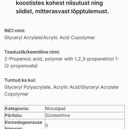
koostistes kohest niisutust ning
siidist, mitterasvast lõpptulemust.
INCI nimi:
Glyceryl Acrylate/Acrylic Acid Copolymer
Teaduslik/keemiline nimi:
2-Propenoic acid, polymer with 1,2,3-propanetriol 1-
(2-propenoate)
Tuntud ka kui:
Glyceryl Polyacrylate, Acrylic Acid/Glyceryl Acrylate
Copolymer
Kategooria:
Niisutajad
Päritolu:
Sünteetiline
Komedogeensuse
0
hinnang: