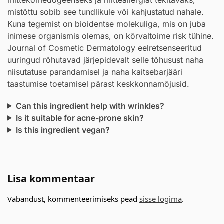
mittekomedogeenseks ja mitteallergiat tekitavaks,
mistõttu sobib see tundlikule või kahjustatud nahale.
Kuna tegemist on bioidentse molekuliga, mis on juba
inimese organismis olemas, on kõrvaltoime risk tühine.
Journal of Cosmetic Dermatology eelretsenseeritud
uuringud rõhutavad järjepidevalt selle tõhusust naha
niisutatuse parandamisel ja naha kaitsebarjääri
taastumise toetamisel pärast keskkonnamõjusid.
Can this ingredient help with wrinkles?
Is it suitable for acne-prone skin?
Is this ingredient vegan?
Lisa kommentaar
Vabandust, kommenteerimiseks pead
sisse logima
.