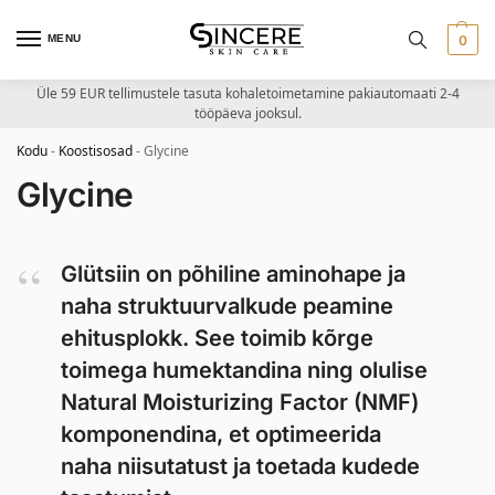
MENU
0
Üle 59 EUR tellimustele tasuta kohaletoimetamine pakiautomaati 2-4
tööpäeva jooksul.
Kodu
-
Koostisosad
-
Glycine
Glycine
Glütsiin on põhiline aminohape ja
naha struktuurvalkude peamine
ehitusplokk. See toimib kõrge
toimega humektandina ning olulise
Natural Moisturizing Factor (NMF)
komponendina, et optimeerida
naha niisutatust ja toetada kudede