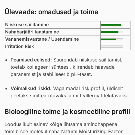
Ülevaade: omadused ja toime
Niiskuse säilitamine
Nahabarjääri taastamine
Vananemisvastane / Uuendamine
Irritation Risk
Peamised eelised:
Suurendab niiskuse säilitamist,
toetab kollageeni sünteesi, kiirendab haavade
paranemist ja stabiliseerib pH-taset.
Võimalikud riskid:
Väga madal riskiprofiil; üldiselt
peetakse mitteärritavaks ja mitteallergiat tekitavaks.
Bioloogiline toime ja kosmeetiline profiil
Looduslikult esinev kõige lihtsama aminohappena
toimib see molekul naha Natural Moisturizing Factor