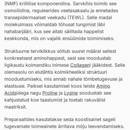
(NMF) kriitilise komponendina. Sarvkihis toimib see
osmoliidina, reguleerides veetasakaalu ja ennetades
transepidermaalset veekadu (TEWL). Selle madal
molekulmass võimaldab tõhusat tungimist läbi
nahabarjääri, kus see aitab säilitada happelist
keskkonda, mis on vajalik ensüümide toimimiseks.
Struktuurne terviklikkus sõltub suurel määral sellest
konkreetsest aminohappest, sest see moodustab
ligikaudu kolmandiku inimese
Collagen
i jääkidest. Selle
olemasolu on elutähtis kolmikheeliksi struktuuri
moodustumiseks, mis annab nahale tõmbetugevuse ja
elastsuse. Paiksel kasutamisel koos teiste
Amino
Acids
idega nagu
Proline
ja
Lysine
soodustab see
kahjustatud koe taastumist ja toetab rakuvälist
maatriksit.
Preparaatides kasutatakse seda koostisainet sageli
tugevamate toimeainete ärritava mõju leevendamiseks.