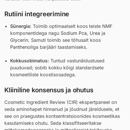
Rutiini integreerimine
Sünergia:
Toimib optimaalselt koos teiste NMF
komponentidega nagu
Sodium Pca
,
Urea
ja
Glycerin
. Samuti toimib see tõhusalt koos
Panthenol
iga barjääri taastamiseks.
Kokkusobimatus:
Tuntud vastunäidustused
puuduvad; sobib kokku kõigi standardsete
kosmeetiliste koostisosadega.
Kliiniline konsensus ja ohutus
Cosmetic Ingredient Review (CIR) ekspertpaneel on
seda aminohapet hinnanud ja jõudnud järeldusele, et
see on praegustes kontsentratsioonides kosmeetikas
kasutamiseks ohutu. Seda klassifitseeritakse