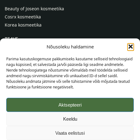
Beauty of Joseon kosmeetika
Cosrx kosmeetika
Korea kosmeetika
TEAVE
Nõusoleku haldamine
Meist
Kontaktid
Parima kasutuskogemuse pakkumiseks kasutame selliseid tehnoloogiaid
nagu küpsised, et salvestada ja/või pääseda ligi seadme andmetele.
Abi
Nende tehnoloogiatega nõustumine võimaldab meil töödelda selliseid
andmeid nagu sirvimiskäitumine või unikaalsed ID-d sellel saidil.
TEAVE OSTJALE
Nõusoleku andmata jätmine või selle tühistamine võib mõjutada teatud
funktsioone ja funktsioone negatiivselt.
Tarnetingimused
Tingimused
Aktsepteeri
Privaatsuspoliitika
Veebikaart
Keeldu
©
2026
SincereSkin.ee
Kõik õigused kaitstud.
Vaata eelistusi