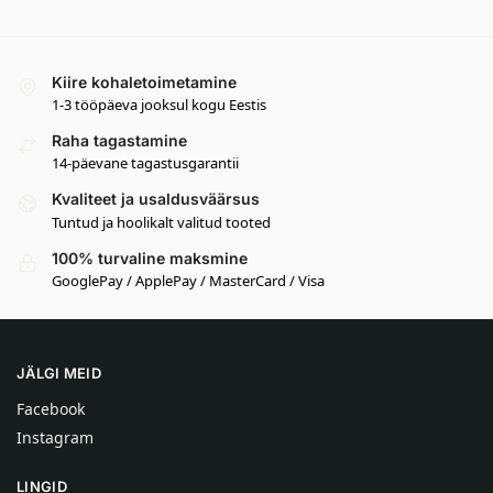
Kiire kohaletoimetamine
1-3 tööpäeva jooksul kogu Eestis
Raha tagastamine
14-päevane tagastusgarantii
Kvaliteet ja usaldusväärsus
Tuntud ja hoolikalt valitud tooted
100% turvaline maksmine
GooglePay / ApplePay / MasterCard / Visa
JÄLGI MEID
Facebook
Instagram
LINGID