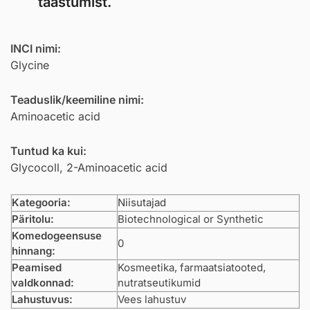
taastumist.
INCI nimi:
Glycine
Teaduslik/keemiline nimi:
Aminoacetic acid
Tuntud ka kui:
Glycocoll, 2-Aminoacetic acid
Kategooria:
Niisutajad
Päritolu:
Biotechnological or Synthetic
Komedogeensuse
0
hinnang:
Peamised
Kosmeetika, farmaatsiatooted,
valdkonnad:
nutratseutikumid
Lahustuvus:
Vees lahustuv