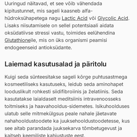
Uuringud näitavad, et see võib vähendada
kipitustunnet, mis sageli kaasneb alfa-
hüdroksühapetega nagu
Lactic Acid
või
Glycolic Acid
.
Lisaks niisutamisele on sellel potentsiaali aidata
oksüdatiivse stressi vastu, toimides eelühendina
Glutathione
ile, mis on üks organismi peamisi
endogeenseid antioksüdante.
Laiemad kasutusalad ja päritolu
Kuigi seda sünteesitakse sageli kõrge puhtusastmega
kosmeetiliseks kasutuseks, leidub seda aminohapet
looduslikult rohkesti siidifibroiinis ja želatiinis. Seda
kasutatakse laialdaselt meditsiinis intravenoosseks
toitmiseks ja haavahooldus-sidemetes. Isikuhoolduses
ulatub selle mitmekülgsus peale nahale jäetavate
nahahooldustoodete ka juuksehooldustoodetesse, kus
see aitab parandada juuksekarva tõmbetugevust ja
kaitseb keemiliste kahjustuste eest.