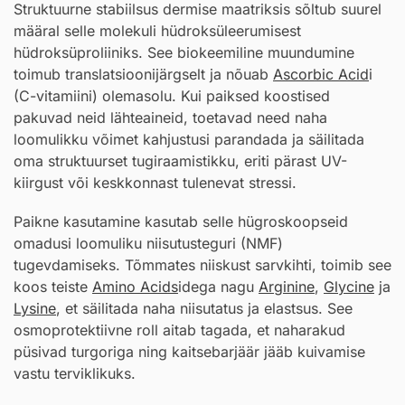
Struktuurne stabiilsus dermise maatriksis sõltub suurel
määral selle molekuli hüdroksüleerumisest
hüdroksüproliiniks. See biokeemiline muundumine
toimub translatsioonijärgselt ja nõuab
Ascorbic Acid
i
(C-vitamiini) olemasolu. Kui paiksed koostised
pakuvad neid lähteaineid, toetavad need naha
loomulikku võimet kahjustusi parandada ja säilitada
oma struktuurset tugiraamistikku, eriti pärast UV-
kiirgust või keskkonnast tulenevat stressi.
Paikne kasutamine kasutab selle hügroskoopseid
omadusi loomuliku niisutusteguri (NMF)
tugevdamiseks. Tõmmates niiskust sarvkihti, toimib see
koos teiste
Amino Acids
idega nagu
Arginine
,
Glycine
ja
Lysine
, et säilitada naha niisutatus ja elastsus. See
osmoprotektiivne roll aitab tagada, et naharakud
püsivad turgoriga ning kaitsebarjäär jääb kuivamise
vastu terviklikuks.