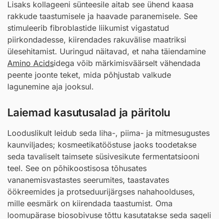
Lisaks kollageeni sünteesile aitab see ühend kaasa
rakkude taastumisele ja haavade paranemisele. See
stimuleerib fibroblastide liikumist vigastatud
piirkondadesse, kiirendades rakuvälise maatriksi
ülesehitamist. Uuringud näitavad, et naha täiendamine
Amino Acids
idega võib märkimisväärselt vähendada
peente joonte teket, mida põhjustab valkude
lagunemine aja jooksul.
Laiemad kasutusalad ja päritolu
Looduslikult leidub seda liha-, piima- ja mitmesugustes
kaunviljades; kosmeetikatööstuse jaoks toodetakse
seda tavaliselt taimsete süsivesikute fermentatsiooni
teel. See on põhikoostisosa tõhusates
vananemisvastastes seerumites, taastavates
öökreemides ja protseduurijärgses nahahoolduses,
mille eesmärk on kiirendada taastumist. Oma
loomupärase biosobivuse tõttu kasutatakse seda sageli