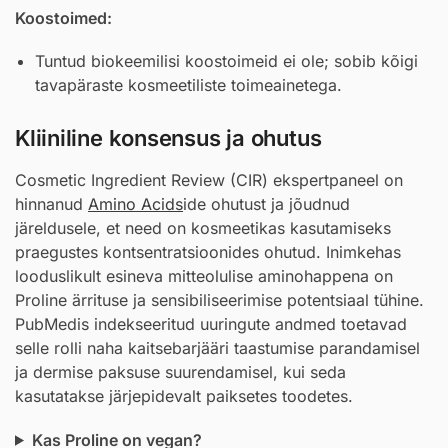
Koostoimed:
Tuntud biokeemilisi koostoimeid ei ole; sobib kõigi
tavapäraste kosmeetiliste toimeainetega.
Kliiniline konsensus ja ohutus
Cosmetic Ingredient Review (CIR) ekspertpaneel on
hinnanud
Amino Acids
ide ohutust ja jõudnud
järeldusele, et need on kosmeetikas kasutamiseks
praegustes kontsentratsioonides ohutud. Inimkehas
looduslikult esineva mitteolulise aminohappena on
Proline ärrituse ja sensibiliseerimise potentsiaal tühine.
PubMedis indekseeritud uuringute andmed toetavad
selle rolli naha kaitsebarjääri taastumise parandamisel
ja dermise paksuse suurendamisel, kui seda
kasutatakse järjepidevalt paiksetes toodetes.
Kas Proline on vegan?