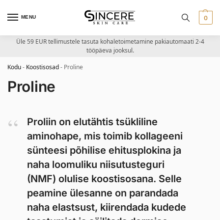
MENU
0
Üle 59 EUR tellimustele tasuta kohaletoimetamine pakiautomaati 2-4
tööpäeva jooksul.
Kodu
-
Koostisosad
-
Proline
Proline
Proliin on elutähtis tsükliline
aminohape, mis toimib kollageeni
sünteesi põhilise ehitusplokina ja
naha loomuliku niisutusteguri
(NMF) olulise koostisosana. Selle
peamine ülesanne on parandada
naha elastsust, kiirendada kudede