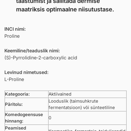
taastumist ja säilitada dermise
maatriksis optimaalne niisutustase.
INCI nimi:
Proline
Keemiline/teaduslik nimi:
(S)-Pyrrolidine-2-carboxylic acid
Levinud nimetused:
L-Proline
Kategooria:
Aktiivained
Looduslik (taimsuhkrute
Päritolu:
fermentatsioon) või sünteetiline
Komedogeensuse
0
hinnang:
Peamised