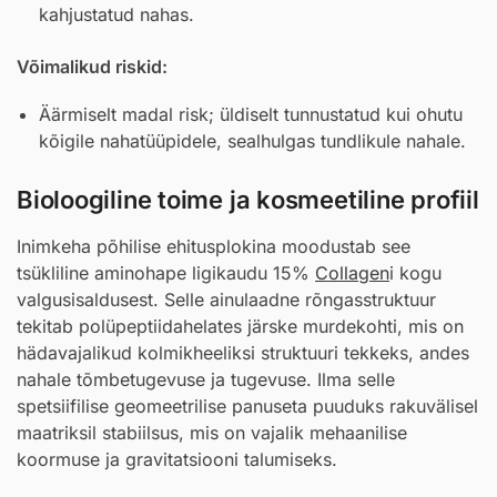
kahjustatud nahas.
Võimalikud riskid:
Äärmiselt madal risk; üldiselt tunnustatud kui ohutu
kõigile nahatüüpidele, sealhulgas tundlikule nahale.
Bioloogiline toime ja kosmeetiline profiil
Inimkeha põhilise ehitusplokina moodustab see
tsükliline aminohape ligikaudu 15%
Collagen
i kogu
valgusisaldusest. Selle ainulaadne rõngasstruktuur
tekitab polüpeptiidahelates järske murdekohti, mis on
hädavajalikud kolmikheeliksi struktuuri tekkeks, andes
nahale tõmbetugevuse ja tugevuse. Ilma selle
spetsiifilise geomeetrilise panuseta puuduks rakuvälisel
maatriksil stabiilsus, mis on vajalik mehaanilise
koormuse ja gravitatsiooni talumiseks.