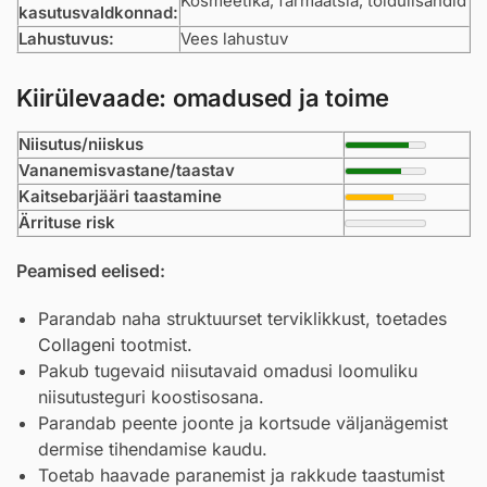
Kosmeetika, farmaatsia, toidulisandid
kasutusvaldkonnad:
Lahustuvus:
Vees lahustuv
Kiirülevaade: omadused ja toime
Niisutus/niiskus
Vananemisvastane/taastav
Kaitsebarjääri taastamine
Ärrituse risk
Peamised eelised:
Parandab naha struktuurset terviklikkust, toetades
Collagen
i tootmist.
Pakub tugevaid niisutavaid omadusi loomuliku
niisutusteguri koostisosana.
Parandab peente joonte ja kortsude väljanägemist
dermise tihendamise kaudu.
Toetab haavade paranemist ja rakkude taastumist