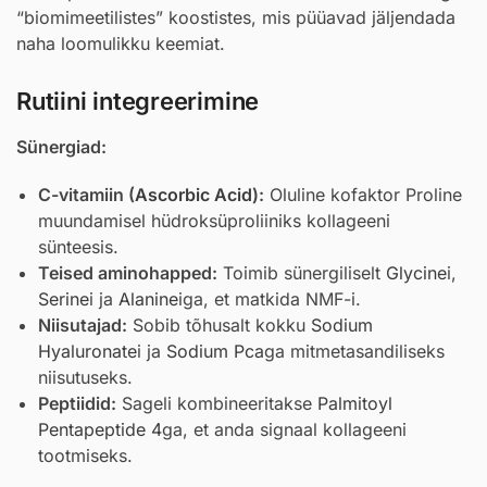
“biomimeetilistes” koostistes, mis püüavad jäljendada
naha loomulikku keemiat.
Rutiini integreerimine
Sünergiad:
C-vitamiin (
Ascorbic Acid
):
Oluline kofaktor Proline
muundamisel hüdroksüproliiniks kollageeni
sünteesis.
Teised aminohapped:
Toimib sünergiliselt
Glycine
i,
Serine
i ja
Alanine
iga, et matkida NMF-i.
Niisutajad:
Sobib tõhusalt kokku
Sodium
Hyaluronate
i ja
Sodium Pca
ga mitmetasandiliseks
niisutuseks.
Peptiidid:
Sageli kombineeritakse
Palmitoyl
Pentapeptide 4
ga, et anda signaal kollageeni
tootmiseks.