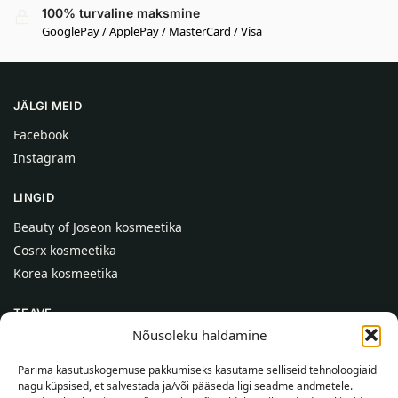
100% turvaline maksmine
GooglePay / ApplePay / MasterCard / Visa
JÄLGI MEID
Facebook
Instagram
LINGID
Beauty of Joseon kosmeetika
Cosrx kosmeetika
Korea kosmeetika
TEAVE
Nõusoleku haldamine
Meist
Kontaktid
Parima kasutuskogemuse pakkumiseks kasutame selliseid tehnoloogiaid
nagu küpsised, et salvestada ja/või pääseda ligi seadme andmetele.
Abi