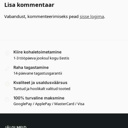
Lisa kommentaar
Vabandust, kommenteerimiseks pead
sisse logima
.
Kiire kohaletoimetamine
1-3 tööpäeva jooksul kogu Eestis
Raha tagastamine
14-päevane tagastusgarantii
Kvaliteet ja usaldusväärsus
Tuntud ja hoolikalt valitud tooted
100% turvaline maksmine
GooglePay / ApplePay / MasterCard / Visa
JÄLGI MEID