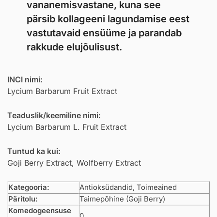
vananemisvastane, kuna see
pärsib kollageeni lagundamise eest
vastutavaid ensüüme ja parandab
rakkude elujõulisust.
INCI nimi:
Lycium Barbarum Fruit Extract
Teaduslik/keemiline nimi:
Lycium Barbarum L. Fruit Extract
Tuntud ka kui:
Goji Berry Extract, Wolfberry Extract
Kategooria:
Antioksüdandid
,
Toimeained
Päritolu:
Taimepõhine (Goji Berry)
Komedogeensuse
0