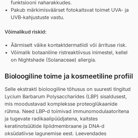
funktsiooni naharakkudes.
Pakub märkimisväärset fotokaitsvat toimet UVA- ja
UVB-kahjustuste vastu.
Võimalikud riskid:
Äärmiselt väike kontaktdermatiidi või ärrituse risk.
Võimalik botaaniline ristreaktiivsus inimestel, kellel
on Nightshade (Solanaceae) allergia.
Bioloogiline toime ja kosmeetiline profiil
Selle ekstrakti bioloogiline tõhusus on suuresti tingitud
Lycium Barbarum Polysaccharides (LBP) sisaldusest,
mis moodustavad kompleksse proteoglükaanide
rühma. Need LBP-d toimivad immunomodulaatoritena
ja tugevate radikaalipüüdjatena, kaitstes
keratinotsüütide lipiidmembraane ja DNA-d
oksüdatiivse lagunemise eest. Leevendades