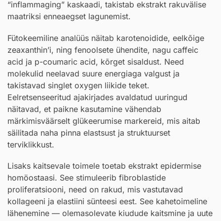
“inflammaging” kaskaadi, takistab ekstrakt rakuvälise
maatriksi enneaegset lagunemist.
Fütokeemiline analüüs näitab karotenoidide, eelkõige
zeaxanthin’i, ning fenoolsete ühendite, nagu caffeic
acid ja p-coumaric acid, kõrget sisaldust. Need
molekulid neelavad suure energiaga valgust ja
takistavad singlet oxygen liikide teket.
Eelretsenseeritud ajakirjades avaldatud uuringud
näitavad, et paikne kasutamine vähendab
märkimisväärselt glükeerumise markereid, mis aitab
säilitada naha pinna elastsust ja struktuurset
terviklikkust.
Lisaks kaitsevale toimele toetab ekstrakt epidermise
homöostaasi. See stimuleerib fibroblastide
proliferatsiooni, need on rakud, mis vastutavad
kollageeni ja elastiini sünteesi eest. See kahetoimeline
lähenemine — olemasolevate kiudude kaitsmine ja uute