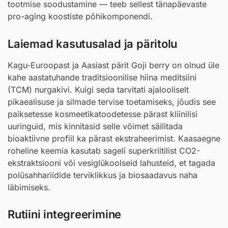
tootmise soodustamine — teeb sellest tänapäevaste
pro-aging koostiste põhikomponendi.
Laiemad kasutusalad ja päritolu
Kagu-Euroopast ja Aasiast pärit Goji berry on olnud üle
kahe aastatuhande traditsioonilise hiina meditsiini
(TCM) nurgakivi. Kuigi seda tarvitati ajalooliselt
pikaealisuse ja silmade tervise toetamiseks, jõudis see
paiksetesse kosmeetikatoodetesse pärast kliinilisi
uuringuid, mis kinnitasid selle võimet säilitada
bioaktiivne profiil ka pärast ekstraheerimist. Kaasaegne
roheline keemia kasutab sageli superkriitilist CO2-
ekstraktsiooni või vesiglükoolseid lahusteid, et tagada
polüsahhariidide terviklikkus ja biosaadavus naha
läbimiseks.
Rutiini integreerimine