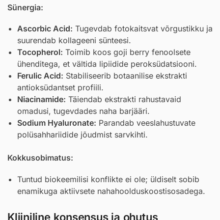
Sünergia:
Ascorbic Acid
:
Tugevdab fotokaitsvat võrgustikku ja
suurendab kollageeni sünteesi.
Tocopherol
:
Toimib koos goji berry fenoolsete
ühenditega, et vältida lipiidide peroksüdatsiooni.
Ferulic Acid
:
Stabiliseerib botaanilise ekstrakti
antioksüdantset profiili.
Niacinamide
:
Täiendab ekstrakti rahustavaid
omadusi, tugevdades naha barjääri.
Sodium Hyaluronate
:
Parandab veeslahustuvate
polüsahhariidide jõudmist sarvkihti.
Kokkusobimatus:
Tuntud biokeemilisi konflikte ei ole; üldiselt sobib
enamikuga aktiivsete nahahoolduskoostisosadega.
Kliiniline konsensus ja ohutus