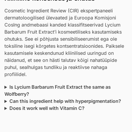
Cosmetic Ingredient Review (CIR) ekspertpaneeli
dermatoloogilised ülevaated ja Euroopa Komisjoni
CosIng andmebaasi kanded klassifitseerivad Lycium
Barbarum Fruit Extract’i kosmeetiliseks kasutamiseks
ohutuks. See ei põhjusta sensibiliseerumist ega ole
toksiline isegi kõrgetes kontsentratsioonides. Paiksele
kasutamisele keskendunud kliinilised uuringud on
näidanud, et see on hästi talutav kõigi nahatüüpide
puhul, sealhulgas tundliku ja reaktiivse nahaga
profiilidel.
Is Lycium Barbarum Fruit Extract the same as
Wolfberry?
Can this ingredient help with hyperpigmentation?
Does it work well with Vitamin C?