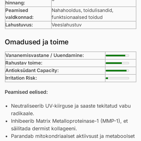
hinnang:
Peamised
Nahahooldus, toidulisandid,
valdkonnad:
funktsionaalsed toidud
Lahustuvus:
Veeslahustuv
Omadused ja toime
Vananemisvastane / Uuendamine:
Rahustav toime:
Antioksüdant Capacity:
Irritation Risk:
Peamised eelised:
Neutraliseerib UV-kiirguse ja saaste tekitatud vabu
radikaale.
Inhibeerib Matrix Metalloproteinase-1 (MMP-1), et
säilitada dermist kollageeni.
Parandab mitokondriaalset aktiivsust ja metaboolset