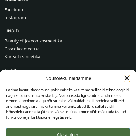
Facebook
Instagram
LINGID
Beauty of Joseon kosmeetika
Cosrx kosmeetika
Korea kosmeetika
TEAVE
Nõusoleku haldamine
Meist
Kontaktid
Parima kasutuskogemuse pakkumiseks kasutame selliseid tehnoloogiaid
nagu küpsised, et salvestada ja/või pääseda ligi seadme andmetele.
Abi
Nende tehnoloogiatega nõustumine võimaldab meil töödelda selliseid
andmeid nagu sirvimiskäitumine või unikaalsed ID-d sellel saidil.
TEAVE OSTJALE
Nõusoleku andmata jätmine või selle tühistamine võib mõjutada teatud
funktsioone ja funktsioone negatiivselt.
Tarnetingimused
Tingimused
Aktsepteeri
Privaatsuspoliitika