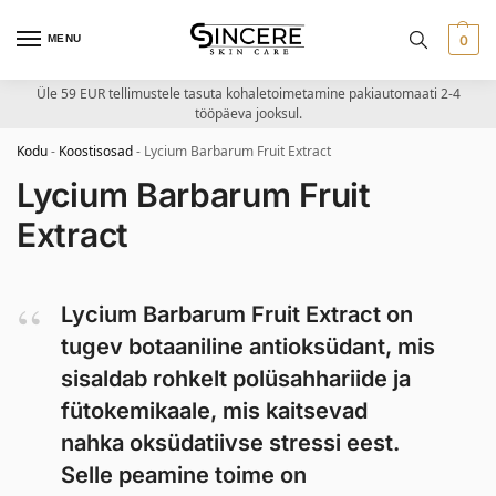
MENU
0
Üle 59 EUR tellimustele tasuta kohaletoimetamine pakiautomaati 2-4
tööpäeva jooksul.
Kodu
-
Koostisosad
-
Lycium Barbarum Fruit Extract
Lycium Barbarum Fruit
Extract
Lycium Barbarum Fruit Extract on
tugev botaaniline antioksüdant, mis
sisaldab rohkelt polüsahhariide ja
fütokemikaale, mis kaitsevad
nahka oksüdatiivse stressi eest.
Selle peamine toime on