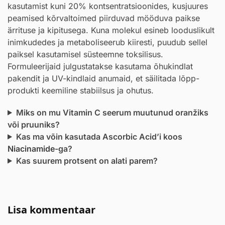
kasutamist kuni 20% kontsentratsioonides, kusjuures
peamised kõrvaltoimed piirduvad mööduva paikse
ärrituse ja kipitusega. Kuna molekul esineb looduslikult
inimkudedes ja metaboliseerub kiiresti, puudub sellel
paiksel kasutamisel süsteemne toksilisus.
Formuleerijaid julgustatakse kasutama õhukindlat
pakendit ja UV-kindlaid anumaid, et säilitada lõpp-
produkti keemiline stabiilsus ja ohutus.
Miks on mu Vitamin C seerum muutunud oranžiks
või pruuniks?
Kas ma võin kasutada Ascorbic Acid’i koos
Niacinamide
-ga?
Kas suurem protsent on alati parem?
Lisa kommentaar