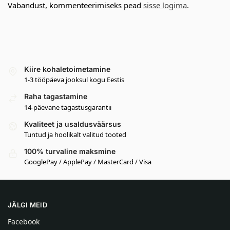
Vabandust, kommenteerimiseks pead
sisse logima
.
Kiire kohaletoimetamine
1-3 tööpäeva jooksul kogu Eestis
Raha tagastamine
14-päevane tagastusgarantii
Kvaliteet ja usaldusväärsus
Tuntud ja hoolikalt valitud tooted
100% turvaline maksmine
GooglePay / ApplePay / MasterCard / Visa
JÄLGI MEID
Facebook