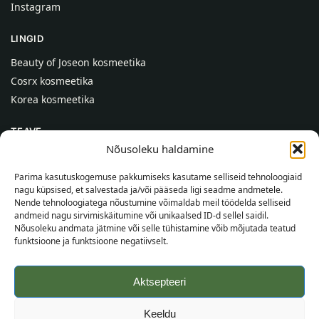
Instagram
LINGID
Beauty of Joseon kosmeetika
Cosrx kosmeetika
Korea kosmeetika
TEAVE
Nõusoleku haldamine
Meist
Kontaktid
Parima kasutuskogemuse pakkumiseks kasutame selliseid tehnoloogiaid
nagu küpsised, et salvestada ja/või pääseda ligi seadme andmetele.
Abi
Nende tehnoloogiatega nõustumine võimaldab meil töödelda selliseid
andmeid nagu sirvimiskäitumine või unikaalsed ID-d sellel saidil.
TEAVE OSTJALE
Nõusoleku andmata jätmine või selle tühistamine võib mõjutada teatud
funktsioone ja funktsioone negatiivselt.
Tarnetingimused
Tingimused
Aktsepteeri
Privaatsuspoliitika
Veebikaart
Keeldu