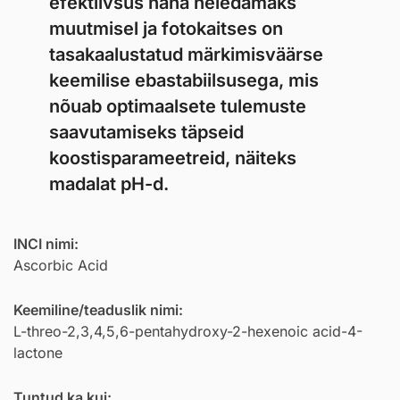
efektiivsus naha heledamaks
muutmisel ja fotokaitses on
tasakaalustatud märkimisväärse
keemilise ebastabiilsusega, mis
nõuab optimaalsete tulemuste
saavutamiseks täpseid
koostisparameetreid, näiteks
madalat pH-d.
INCI nimi:
Ascorbic Acid
Keemiline/teaduslik nimi:
L-threo-2,3,4,5,6-pentahydroxy-2-hexenoic acid-4-
lactone
Tuntud ka kui: