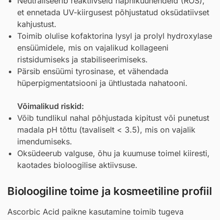
Neutraliseerib reaktiivseid hapnikuühendeid (ROS),
et ennetada UV-kiirgusest põhjustatud oksüdatiivset
kahjustust.
Toimib olulise kofaktorina lysyl ja prolyl hydroxylase
ensüümidele, mis on vajalikud kollageeni
ristsidumiseks ja stabiliseerimiseks.
Pärsib ensüümi tyrosinase, et vähendada
hüperpigmentatsiooni ja ühtlustada nahatooni.
Võimalikud riskid:
Võib tundlikul nahal põhjustada kipitust või punetust
madala pH tõttu (tavaliselt < 3.5), mis on vajalik
imendumiseks.
Oksüdeerub valguse, õhu ja kuumuse toimel kiiresti,
kaotades bioloogilise aktiivsuse.
Bioloogiline toime ja kosmeetiline profiil
Ascorbic Acid paikne kasutamine toimib tugeva