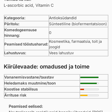
L-ascorbic acid, Vitamin C
Kategooria:
Antioksüdandid
Päritolu:
Sünteetiline (biofermentatsioon)
Komedogeensuse
0
hinnang:
Kosmeetika, farmaatsia, toit ja
Peamised tööstusharud:
joogid
Lahustuvus:
Vees lahustuv
Kiirülevaade: omadused ja toime
Vananemisvastane/taastav
Heledamaks muutmine/toon
Koostise stabiilsus
Ärrituse risk
Peamised eelised: