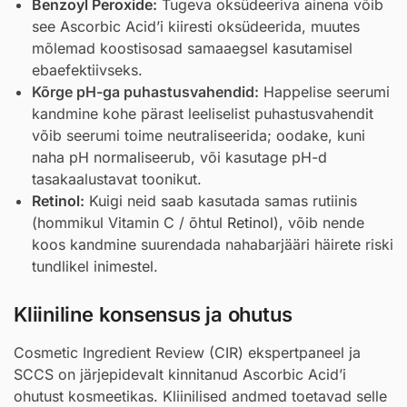
Benzoyl Peroxide
:
Tugeva oksüdeeriva ainena võib
see Ascorbic Acid’i kiiresti oksüdeerida, muutes
mõlemad koostisosad samaaegsel kasutamisel
ebaefektiivseks.
Kõrge pH-ga puhastusvahendid:
Happelise seerumi
kandmine kohe pärast leeliselist puhastusvahendit
võib seerumi toime neutraliseerida; oodake, kuni
naha pH normaliseerub, või kasutage pH-d
tasakaalustavat toonikut.
Retinol
:
Kuigi neid saab kasutada samas rutiinis
(hommikul Vitamin C / õhtul
Retinol
), võib nende
koos kandmine suurendada nahabarjääri häirete riski
tundlikel inimestel.
Kliiniline konsensus ja ohutus
Cosmetic Ingredient Review (CIR) ekspertpaneel ja
SCCS on järjepidevalt kinnitanud Ascorbic Acid’i
ohutust kosmeetikas. Kliinilised andmed toetavad selle