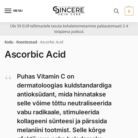
MENU
0
Üle 59 EUR tellimustele tasuta kohaletoimetamine pakiautomaati 2-4
tööpäeva jooksul.
Kodu
-
Koostisosad
-
Ascorbic Acid
Ascorbic Acid
Puhas Vitamin C on
dermatoloogias kuldstandardiga
antioksüdant, mida hinnatakse
selle võime tõttu neutraliseerida
vabu radikaale, stimuleerida
kollageeni sünteesi ja pärssida
melaniini tootmist. Selle kõrge