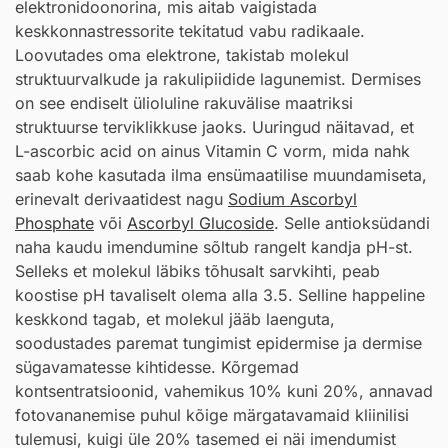
elektronidoonorina, mis aitab vaigistada
keskkonnastressorite tekitatud vabu radikaale.
Loovutades oma elektrone, takistab molekul
struktuurvalkude ja rakulipiidide lagunemist. Dermises
on see endiselt ülioluline rakuvälise maatriksi
struktuurse terviklikkuse jaoks. Uuringud näitavad, et
L-ascorbic acid on ainus Vitamin C vorm, mida nahk
saab kohe kasutada ilma ensümaatilise muundamiseta,
erinevalt derivaatidest nagu
Sodium Ascorbyl
Phosphate
või
Ascorbyl Glucoside
. Selle antioksüdandi
naha kaudu imendumine sõltub rangelt kandja pH-st.
Selleks et molekul läbiks tõhusalt sarvkihti, peab
koostise pH tavaliselt olema alla 3.5. Selline happeline
keskkond tagab, et molekul jääb laenguta,
soodustades paremat tungimist epidermise ja dermise
sügavamatesse kihtidesse. Kõrgemad
kontsentratsioonid, vahemikus 10% kuni 20%, annavad
fotovananemise puhul kõige märgatavamaid kliinilisi
tulemusi, kuigi üle 20% tasemed ei näi imendumist