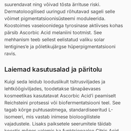
suurendavat ning võivad tõsta ärrituse riski.
Dermatoloogilised uuringud rõhutavad sageli selle
võimet pigmentatsioonisüsteemi moduleerida.
Koostoimes vaseioonidega tyrosinase aktiivses kohas
pärsib Ascorbic Acid melaniini tootmist. See
mehhanism teeb sellest eelistatud valiku solar
lentigines’e ja põletikujärgse hüperpigmentatsiooni
ravis.
Laiemad kasutusalad ja päritolu
Kuigi seda leidub looduslikult tsitrusviljades ja
lehtköögiviljades, toodetakse tänapäevases
kosmeetikas kasutatavat Ascorbic Acid’i peamiselt
Reichsteini protsessi või biofermentatsiooni teel. See
tagab kõrge puhtusastmega, standardiseeritud L-
isomeeri, mis vastab inimese bioloogilistele
vajadustele. Lisaks paiksetele seerumitele täidab
koostis mõnes valemis ka funktsionaalse
Citric Acid