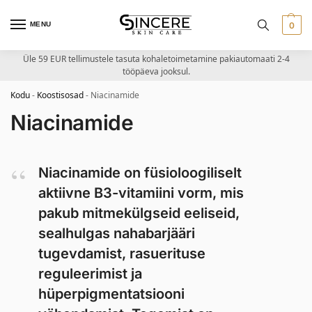
MENU
0
Üle 59 EUR tellimustele tasuta kohaletoimetamine pakiautomaati 2-4
tööpäeva jooksul.
Kodu
-
Koostisosad
-
Niacinamide
Niacinamide
Niacinamide on füsioloogiliselt
aktiivne B3-vitamiini vorm, mis
pakub mitmekülgseid eeliseid,
sealhulgas nahabarjääri
tugevdamist, rasuerituse
reguleerimist ja
hüperpigmentatsiooni