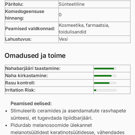
Päritolu:
Sünteetiline
Komedogeensuse
0
hinnang:
Kosmeetika, farmaatsia,
Peamised valdkonnad:
toidulisandid
Lahustuvus:
Vesi
Omadused ja toime
Nahabarjääri taastamine:
Naha kirkastamine:
Rasu kontroll:
Irritation Risk:
Peamised eelised:
Stimuleerib ceramides ja asendamatute rasvhapete
sünteesi, et tugevdada lipiidbarjääri.
Pidurdab melanosoomide ülekannet
melanotsüütidest keratinotsüütidesse, vähendades