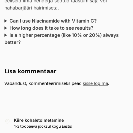
eeliseid ilma nendega seotud taastumisaja või
nahabarjääri häirimiseta.
Can I use Niacinamide with Vitamin C?
How long does it take to see results?
Is a higher percentage (like 10% or 20%) always
better?
Lisa kommentaar
Vabandust, kommenteerimiseks pead
sisse logima
.
Kiire kohaletoimetamine
1-3 tööpäeva jooksul kogu Eestis