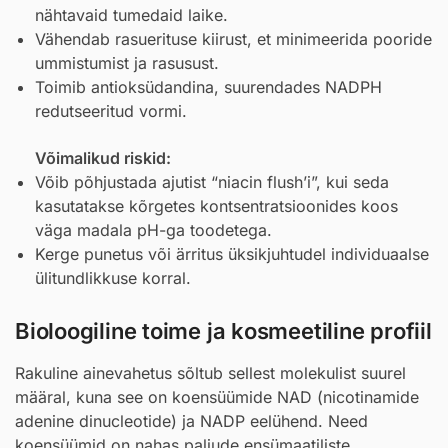
nähtavaid tumedaid laike.
Vähendab rasuerituse kiirust, et minimeerida pooride
ummistumist ja rasusust.
Toimib antioksüdandina, suurendades NADPH
redutseeritud vormi.
Võimalikud riskid:
Võib põhjustada ajutist “niacin flush’i”, kui seda
kasutatakse kõrgetes kontsentratsioonides koos
väga madala pH-ga toodetega.
Kerge punetus või ärritus üksikjuhtudel individuaalse
ülitundlikkuse korral.
Bioloogiline toime ja kosmeetiline profiil
Rakuline ainevahetus sõltub sellest molekulist suurel
määral, kuna see on koensüümide NAD (nicotinamide
adenine dinucleotide) ja NADP eelühend. Need
koensüümid on nahas paljude ensümaatiliste