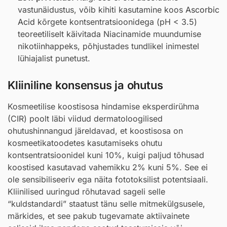
vastunäidustus, võib kihiti kasutamine koos
Ascorbic
Acid
kõrgete kontsentratsioonidega (pH < 3.5)
teoreetiliselt käivitada Niacinamide muundumise
nikotiinhappeks, põhjustades tundlikel inimestel
lühiajalist punetust.
Kliiniline konsensus ja ohutus
Kosmeetilise koostisosa hindamise eksperdirühma
(CIR) poolt läbi viidud dermatoloogilised
ohutushinnangud järeldavad, et koostisosa on
kosmeetikatoodetes kasutamiseks ohutu
kontsentratsioonidel kuni 10%, kuigi paljud tõhusad
koostised kasutavad vahemikku 2% kuni 5%. See ei
ole sensibiliseeriv ega näita fototoksilist potentsiaali.
Kliinilised uuringud rõhutavad sageli selle
“kuldstandardi” staatust tänu selle mitmekülgsusele,
märkides, et see pakub tugevamate aktiivainete