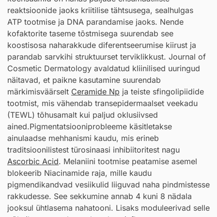
reaktsioonide jaoks kriitilise tähtsusega, sealhulgas
ATP tootmise ja DNA parandamise jaoks. Nende
kofaktorite taseme tõstmisega suurendab see
koostisosa naharakkude diferentseerumise kiirust ja
parandab sarvkihi struktuurset terviklikkust. Journal of
Cosmetic Dermatology avaldatud kliinilised uuringud
näitavad, et paikne kasutamine suurendab
märkimisväärselt
Ceramide Np
ja teiste sfingolipiidide
tootmist, mis vähendab transepidermaalset veekadu
(TEWL) tõhusamalt kui paljud oklusiivsed
ained.Pigmentatsiooniprobleeme käsitletakse
ainulaadse mehhanismi kaudu, mis erineb
traditsioonilistest türosinaasi inhibiitoritest nagu
Ascorbic Acid
. Melaniini tootmise peatamise asemel
blokeerib Niacinamide raja, mille kaudu
pigmendikandvad vesiikulid liiguvad naha pindmistesse
rakkudesse. See sekkumine annab 4 kuni 8 nädala
jooksul ühtlasema nahatooni. Lisaks moduleerivad selle