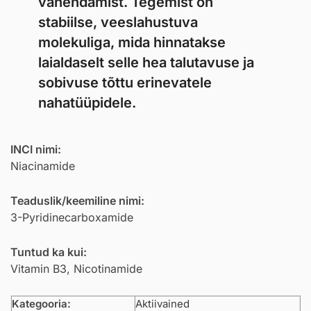
vähendamist. Tegemist on
stabiilse, veeslahustuva
molekuliga, mida hinnatakse
laialdaselt selle hea talutavuse ja
sobivuse tõttu erinevatele
nahatüüpidele.
INCI nimi:
Niacinamide
Teaduslik/keemiline nimi:
3-Pyridinecarboxamide
Tuntud ka kui:
Vitamin B3, Nicotinamide
Kategooria:
Aktiivained