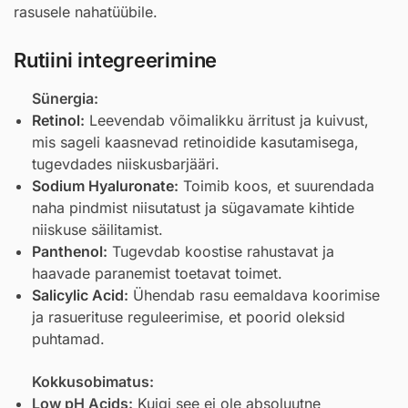
rasusele nahatüübile.
Rutiini integreerimine
Sünergia:
Retinol
:
Leevendab võimalikku ärritust ja kuivust,
mis sageli kaasnevad retinoidide kasutamisega,
tugevdades niiskusbarjääri.
Sodium Hyaluronate
:
Toimib koos, et suurendada
naha pindmist niisutatust ja sügavamate kihtide
niiskuse säilitamist.
Panthenol
:
Tugevdab koostise rahustavat ja
haavade paranemist toetavat toimet.
Salicylic Acid
:
Ühendab rasu eemaldava koorimise
ja rasuerituse reguleerimise, et poorid oleksid
puhtamad.
Kokkusobimatus:
Low pH Acids:
Kuigi see ei ole absoluutne