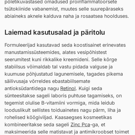
põletikuvastased omadused proinflammatoorsete
tsütokiinide vabanemist, muutes selle suurepäraseks
abiaineks aknele kalduva naha ja rosaatsea hoolduses.
Laiemad kasutusalad ja päritolu
Formuleerijad kasutavad seda koostisainet erinevates
manustamissüsteemides, alates vesipõhistest
seerumitest kuni rikkalike kreemideni. Selle kõrge
stabiilsus võimaldab tal vastu pidada valguse ja
kuumuse põhjustatud lagunemisele, tagades pikema
säilivusaja võrreldes ebastabiilsemate
antioksüdantidega nagu
Retinol
. Kuigi seda
sünteesitakse sageli laboris puhtuse tagamiseks, on
tegemist olulise B-vitamiini vormiga, mida leidub
looduslikult sellistes toiduainetes nagu pärm, liha ja
rohelised köögiviljad. Kaasaegses kosmeetikas
kombineeritakse seda sageli
Zinc Pca
-ga, et
maksimeerida selle matistavat ja antimikroobset toimet