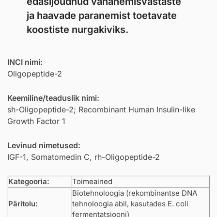
edasijõudnud vananemisvastaste
ja haavade paranemist toetavate
koostiste nurgakiviks.
INCI nimi:
Oligopeptide-2
Keemiline/teaduslik nimi:
sh-Oligopeptide-2; Recombinant Human Insulin-like
Growth Factor 1
Levinud nimetused:
IGF-1, Somatomedin C, rh-Oligopeptide-2
Kategooria:
Toimeained
Biotehnoloogia (rekombinantse DNA
Päritolu:
tehnoloogia abil, kasutades E. coli
fermentatsiooni)