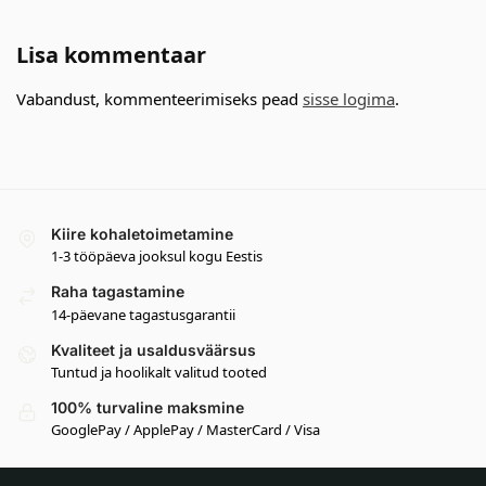
Lisa kommentaar
Vabandust, kommenteerimiseks pead
sisse logima
.
Kiire kohaletoimetamine
1-3 tööpäeva jooksul kogu Eestis
Raha tagastamine
14-päevane tagastusgarantii
Kvaliteet ja usaldusväärsus
Tuntud ja hoolikalt valitud tooted
100% turvaline maksmine
GooglePay / ApplePay / MasterCard / Visa