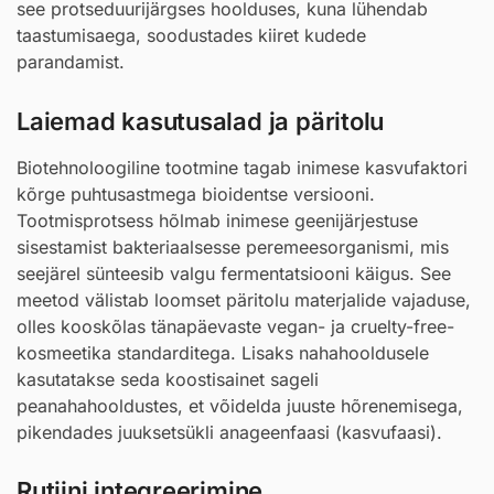
see protseduurijärgses hoolduses, kuna lühendab
taastumisaega, soodustades kiiret kudede
parandamist.
Laiemad kasutusalad ja päritolu
Biotehnoloogiline tootmine tagab inimese kasvufaktori
kõrge puhtusastmega bioidentse versiooni.
Tootmisprotsess hõlmab inimese geenijärjestuse
sisestamist bakteriaalsesse peremeesorganismi, mis
seejärel sünteesib valgu fermentatsiooni käigus. See
meetod välistab loomset päritolu materjalide vajaduse,
olles kooskõlas tänapäevaste vegan- ja cruelty-free-
kosmeetika standarditega. Lisaks nahahooldusele
kasutatakse seda koostisainet sageli
peanahahooldustes, et võidelda juuste hõrenemisega,
pikendades juuksetsükli anageenfaasi (kasvufaasi).
Rutiini integreerimine