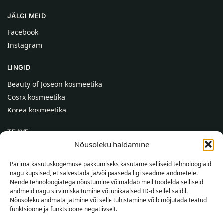
JÄLGI MEID
Facebook
Instagram
LINGID
Beauty of Joseon kosmeetika
Cosrx kosmeetika
Korea kosmeetika
TEAVE
Nõusoleku haldamine
Meist
Kontaktid
Parima kasutuskogemuse pakkumiseks kasutame selliseid tehnoloogiaid
nagu küpsised, et salvestada ja/või pääseda ligi seadme andmetele.
Abi
Nende tehnoloogiatega nõustumine võimaldab meil töödelda selliseid
andmeid nagu sirvimiskäitumine või unikaalsed ID-d sellel saidil.
TEAVE OSTJALE
Nõusoleku andmata jätmine või selle tühistamine võib mõjutada teatud
funktsioone ja funktsioone negatiivselt.
Tarnetingimused