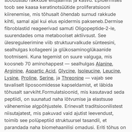
soodustab rakkude ellujäämist ja kasvu. Epidermises
toob see kaasa keratinotsüütide proliferatsiooni
kiirenemise, mis tõhusalt õhendab surnud rakkude
kihti, samal ajal kui elus epidermis pakseneb.Dermise
fibroblastid reageerivad samuti Oligopeptide-2-le,
suurendades oma metaboolset aktiivsust. See
ülesreguleerimine viib struktuurvalkude sünteesini,
sealhulgas kollageeni ja glükosaminoglükaanide
tootmiseni. Kuna tegemist on suure valguga, mis
koosneb 70 aminohappest — sealhulgas
Alanine
,
Arginine
,
Aspartic Acid
,
Glycine
,
Isoleucine
,
Leucine
,
Lysine
,
Proline
,
Serine
, ja
Threonine
— vajab see
tavaliselt liposoomidesse kapseldamist, et läbida
tõhusalt sarvkiht.Formulatsioonid, mis kasutavad seda
peptiidi, on suunatud naha lõtvumise ja elastsuse
vähenemise algpõhjustele. Erinevalt traditsioonilistest
niisutajatest, mis pakuvad vaid ajutist leevendust,
toimib see polüpeptiid struktuursel tasandil, et
parandada naha biomehaanilisi omadusi. Eriti tõhus on