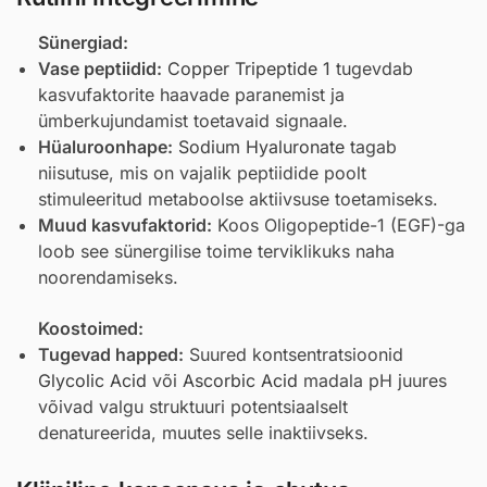
Sünergiad:
Vase peptiidid:
Copper Tripeptide 1
tugevdab
kasvufaktorite haavade paranemist ja
ümberkujundamist toetavaid signaale.
Hüaluroonhape:
Sodium Hyaluronate
tagab
niisutuse, mis on vajalik peptiidide poolt
stimuleeritud metaboolse aktiivsuse toetamiseks.
Muud kasvufaktorid:
Koos Oligopeptide-1 (EGF)-ga
loob see sünergilise toime terviklikuks naha
noorendamiseks.
Koostoimed:
Tugevad happed:
Suured kontsentratsioonid
Glycolic Acid
või
Ascorbic Acid
madala pH juures
võivad valgu struktuuri potentsiaalselt
denatureerida, muutes selle inaktiivseks.