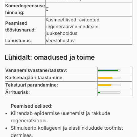
Komedogeensuse
0
hinnang:
Kosmeetilised ravitooted,
Peamised
regeneratiivne meditsiin,
tööstusharud:
juuksehooldus
Lahustuvus:
Veeslahustuv
Lühidalt: omadused ja toime
Vananemisvastane/taastav:
Kaitsebarjääri taastamine:
Tekstuuri parandamine:
Ärritusrisk:
Peamised eelised:
Kiirendab epidermise uuenemist ja rakkude
regeneratsiooni.
Stimuleerib kollageeni ja elastiinkiudude tootmist
dermises.