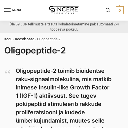
MENU
0
Üle 59 EUR tellimustele tasuta kohaletoimetamine pakiautomaati 2-4
tööpäeva jooksul.
Kodu
-
Koostisosad
-
Oligopeptide-2
Oligopeptide-2
Oligopeptide-2 toimib bioidentse
raku-signaalmolekulina, mis matkib
inimese Insulin-like Growth Factor
1 (IGF-1) aktiivsust. See tugev
polüpeptiid stimuleerib rakkude
proliferatsiooni ja kudede
ümberkujundamist, muutes selle