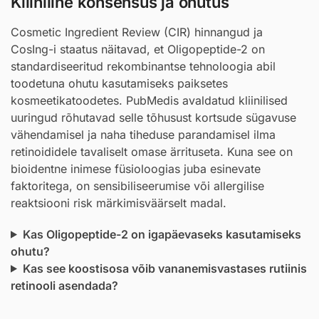
Kliiniline konsensus ja ohutus
Cosmetic Ingredient Review (CIR) hinnangud ja
CosIng-i staatus näitavad, et Oligopeptide-2 on
standardiseeritud rekombinantse tehnoloogia abil
toodetuna ohutu kasutamiseks paiksetes
kosmeetikatoodetes. PubMedis avaldatud kliinilised
uuringud rõhutavad selle tõhusust kortsude sügavuse
vähendamisel ja naha tiheduse parandamisel ilma
retinoididele tavaliselt omase ärrituseta. Kuna see on
bioidentne inimese füsioloogias juba esinevate
faktoritega, on sensibiliseerumise või allergilise
reaktsiooni risk märkimisväärselt madal.
Kas Oligopeptide-2 on igapäevaseks kasutamiseks
ohutu?
Kas see koostisosa võib vananemisvastases rutiinis
retinooli asendada?