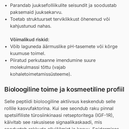
Parandab juuksefolliikulite seisundit ja soodustab
paksemaid juuksekarvu.
Toetab struktuurset terviklikkust õhenenud või
kahjustunud nahas.
Võimalikud riskid:
Võib laguneda äärmuslike pH-tasemete või kõrge
kuumuse toimel.
Piiratud perkutaanne imendumine suure
molekulmassi tõttu (vajab
kohaletoimetamissüsteeme).
Bioloogiline toime ja kosmeetiline profiil
Selle peptiidi bioloogiline aktiivsus keskendub selle
rollile kasvufaktorina. Kui see seondub raku pinnal
spetsiifiliste türosiinkinaasi retseptoritega (IGF-1R),
käivitab see rakusisese signaalikaskaadi, mis