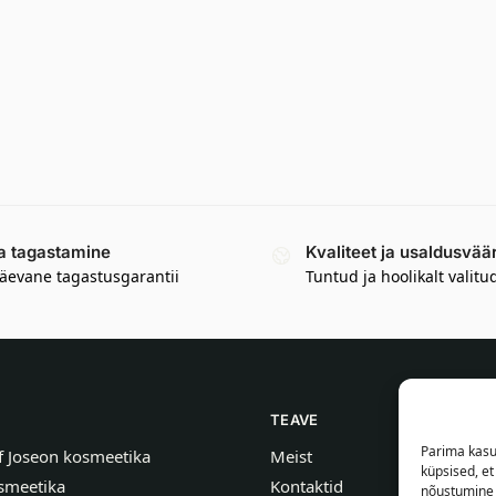
a tagastamine
Kvaliteet ja usaldusvää
äevane tagastusgarantii
Tuntud ja hoolikalt valitu
TEAVE
Parima kasu
f Joseon kosmeetika
Meist
küpsised, e
smeetika
Kontaktid
nõustumine 