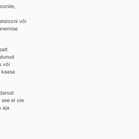
oonile,
atsiooni või
nanemise
salt
uutunud
s või
u kaasa
idanud
 see ei ole
s aja