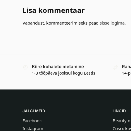
Lisa kommentaar
Vabandust, kommenteerimiseks pead
sisse logima
.
Kiire kohaletoimetamine
Rah
1-3 tööpäeva jooksul kogu Eestis
14-p
JÄLGI MEID
LINGID
Facebook
Beauty o
Instagram
Cosrx ko