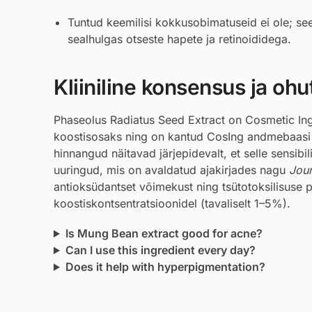
Tuntud keemilisi kokkusobimatuseid ei ole; se
sealhulgas otseste hapete ja retinoididega.
Kliiniline konsensus ja ohu
Phaseolus Radiatus Seed Extract on Cosmetic Ingr
koostisosaks ning on kantud CosIng andmebaasi 
hinnangud näitavad järjepidevalt, et selle sensib
uuringud, mis on avaldatud ajakirjades nagu
Jour
antioksüdantset võimekust ning tsütotoksilisuse 
koostiskontsentratsioonidel (tavaliselt 1–5%).
Is Mung Bean extract good for acne?
Can I use this ingredient every day?
Does it help with hyperpigmentation?