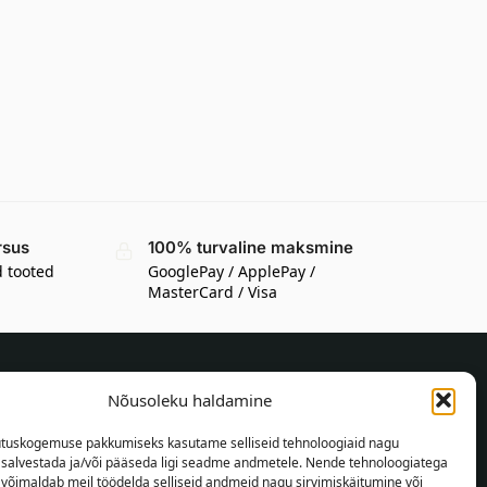
rsus
100% turvaline maksmine
d tooted
GooglePay / ApplePay /
MasterCard / Visa
Nõusoleku haldamine
TEAVE OSTJALE
tuskogemuse pakkumiseks kasutame selliseid tehnoloogiaid nagu
Tarnetingimused
t salvestada ja/või pääseda ligi seadme andmetele. Nende tehnoloogiatega
Tingimused
võimaldab meil töödelda selliseid andmeid nagu sirvimiskäitumine või