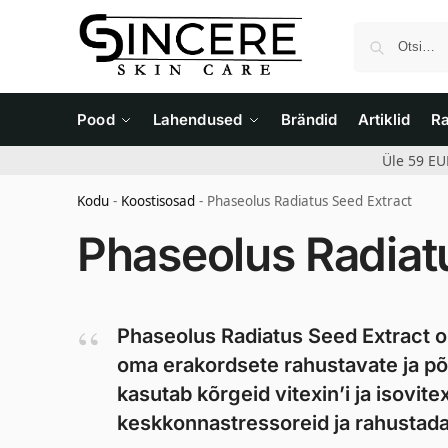
Pood
Lahendused
Brändid
Artiklid
R
Üle 59 EU
Kodu
-
Koostisosad
-
Phaseolus Radiatus Seed Extract
Phaseolus Radiat
Phaseolus Radiatus Seed Extract o
oma erakordsete rahustavate ja põ
kasutab kõrgeid vitexin’i ja isovite
keskkonnastressoreid ja rahustada