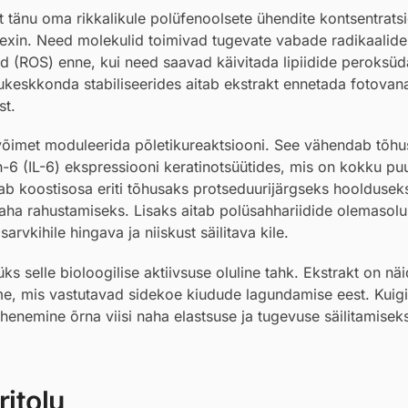
 tänu oma rikkalikule polüfenoolsete ühendite kontsentratsi
itexin. Need molekulid toimivad tugevate vabade radikaalide
d (ROS) enne, kui need saavad käivitada lipiidide peroksüd
ukeskkonda stabiliseerides aitab ekstrakt ennetada fotova
st.
võimet moduleerida põletikureaktsiooni. See vähendab tõhu
in-6 (IL-6) ekspressiooni keratinotsüütides, mis on kokku p
ab koostisosa eriti tõhusaks protseduurijärgseks hooldusek
naha rahustamiseks. Lisaks aitab polüsahhariidide olemasol
arvkihile hingava ja niiskust säilitava kile.
ks selle bioloogilise aktiivsuse oluline tahk. Ekstrakt on nä
me, mis vastutavad sidekoe kiudude lagundamise eest. Kuigi
ähenemine õrna viisi naha elastsuse ja tugevuse säilitamisek
itolu