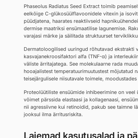
Phaseolus Radiatus Seed Extract toimib peamiselt
eelkõige C-glükosüülflavoonidele vitexin ja isov
püüdjatena, haarates reaktiivseid hapnikuühendei
dermise maatriksi ensümaatilise lagunemise. Rak
varajasi märke ja säilitada struktuurset terviklikku
Dermatoloogilised uuringud rõhutavad ekstrakti 
kasvajanekroosifaktori alfa (TNF-α) ja interleuki
väliste ärritajatega. See molekulaarne rada muud
hooajalistest temperatuurimuutustest mõjutatud 
teisejärgulisele niisutavale toimele, moodustades s
Proteolüütiliste ensüümide inhibeerimine on veel ü
võimet pärssida elastaasi ja kollagenaasi, ensüü
nii agressiivne kui retinoidid, pakub see taimne l
jooksul ilma ärritusriskita.
Laiemad kasutusalad ja pär