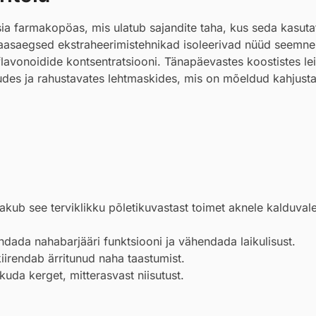
a farmakopöas, mis ulatub sajandite taha, kus seda kasutat
 Kaasaegsed ekstraheerimistehnikad isoleerivad nüüd seemne
 flavonoidide kontsentratsiooni. Tänapäevastes koostistes l
dudes ja rahustavates lehtmaskides, mis on mõeldud kahjust
akub see terviklikku põletikuvastast toimet aknele kalduval
andada nahabarjääri funktsiooni ja vähendada laikulisust.
kiirendab ärritunud naha taastumist.
kuda kerget, mitterasvast niisutust.