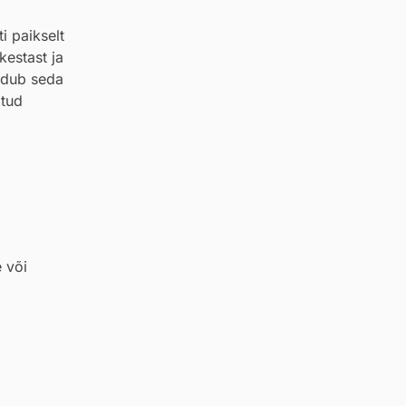
i paikselt
kestast ja
eidub seda
atud
e või