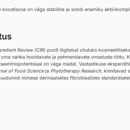
e koostisosa on väga stabiilne ja sobib enamiku aktiivkomp
tus
edient Review (CIR) poolt liigitatud ohutuks kosmeetilisek
oma nahka hooldavate ja pehmendavate omaduste tõttu. Kli
iliseerimispotentsiaal on väga madal. Vastastikuse eksperdi
nal of Food Science
ja
Phytotherapy Research
, kinnitavad s
puudumist inimese dermaalsetes fibroblastides standardsete