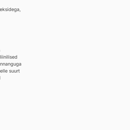
leksidega,
s
inilised
hinnanguga
elle suurt
l