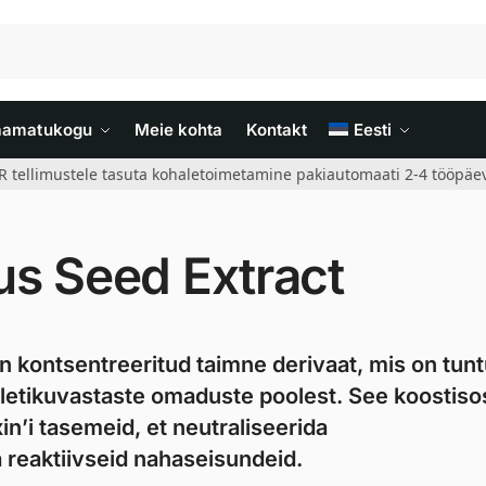
aamatukogu
Meie kohta
Kontakt
Eesti
R tellimustele tasuta kohaletoimetamine pakiautomaati 2-4 tööpäev
us Seed Extract
n kontsentreeritud taimne derivaat, mis on tun
letikuvastaste omaduste poolest. See koostiso
xin’i tasemeid, et neutraliseerida
 reaktiivseid nahaseisundeid.