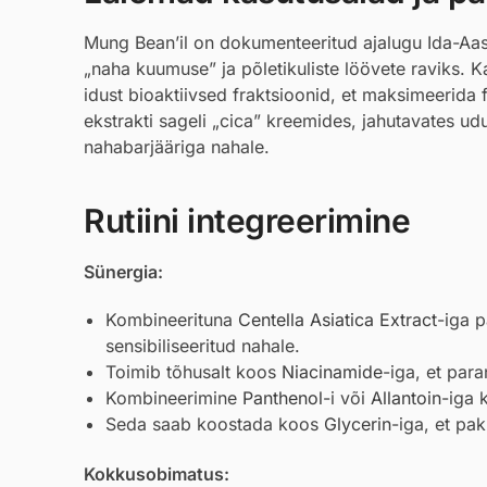
Mung Bean’il on dokumenteeritud ajalugu Ida-Aasi
„naha kuumuse” ja põletikuliste löövete raviks.
idust bioaktiivsed fraktsioonid, et maksimeerida
ekstrakti sageli „cica” kreemides, jahutavates u
nahabarjääriga nahale.
Rutiini integreerimine
Sünergia:
Kombineerituna
Centella Asiatica Extract
-iga p
sensibiliseeritud nahale.
Toimib tõhusalt koos
Niacinamide
-iga, et par
Kombineerimine
Panthenol
-i või
Allantoin
-iga 
Seda saab koostada koos
Glycerin
-iga, et pak
Kokkusobimatus: