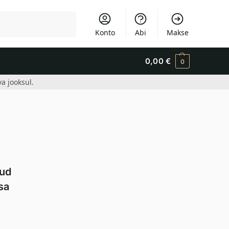
Otsi
Konto
Abi
Makse
0,00
€
0
a jooksul.
tud
sa