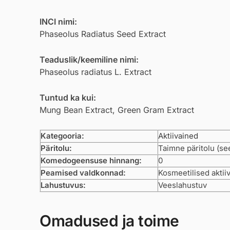
INCI nimi:
Phaseolus Radiatus Seed Extract
Teaduslik/keemiline nimi:
Phaseolus radiatus L. Extract
Tuntud ka kui:
Mung Bean Extract, Green Gram Extract
Kategooria:
Aktiivained
Päritolu:
Taimne päritolu (s
Komedogeensuse hinnang:
0
Peamised valdkonnad:
Kosmeetilised aktiiv
Lahustuvus:
Veeslahustuv
Omadused ja toime