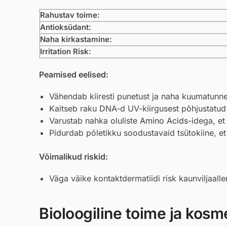
Rahustav toime:
Antioksüdant:
Naha kirkastamine:
Irritation Risk:
Peamised eelised:
Vähendab kiiresti punetust ja naha kuumatunne
Kaitseb raku DNA-d UV-kiirgusest põhjustatud 
Varustab nahka oluliste
Amino Acids
-idega, et
Pidurdab põletikku soodustavaid tsütokiine, et 
Võimalikud riskid:
Väga väike kontaktdermatiidi risk kaunviljaalle
Bioloogiline toime ja kosmee