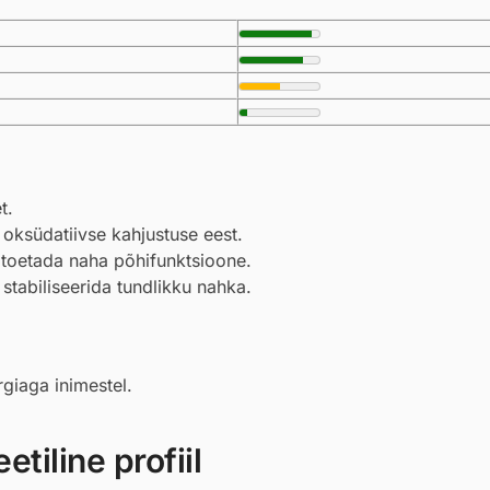
t.
oksüdatiivse kahjustuse eest.
 toetada naha põhifunktsioone.
stabiliseerida tundlikku nahka.
rgiaga inimestel.
tiline profiil