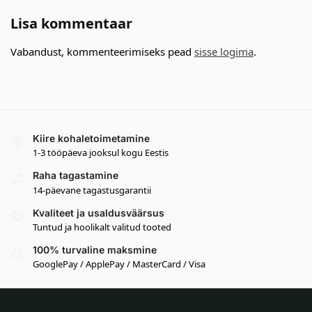
Lisa kommentaar
Vabandust, kommenteerimiseks pead
sisse logima
.
Kiire kohaletoimetamine
1-3 tööpäeva jooksul kogu Eestis
Raha tagastamine
14-päevane tagastusgarantii
Kvaliteet ja usaldusväärsus
Tuntud ja hoolikalt valitud tooted
100% turvaline maksmine
GooglePay / ApplePay / MasterCard / Visa