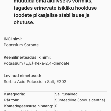
muutuda oma aktiivseks vormiks,
tagades erinevate isikliku hoolduse
toodete pikaajalise stabiilsuse ja
ohutuse.
INCI nimi:
Potassium Sorbate
Keemiline/teaduslik nimi:
Potassium (E,E)-hexa-2,4-dienoate
Levinud nimetused:
Sorbic Acid Potassium Salt, E202
Kategooria:
Säilitusained
Päritolu:
Sünteetiline (loodusidentne)
Komedogeensuse hinnang:
0