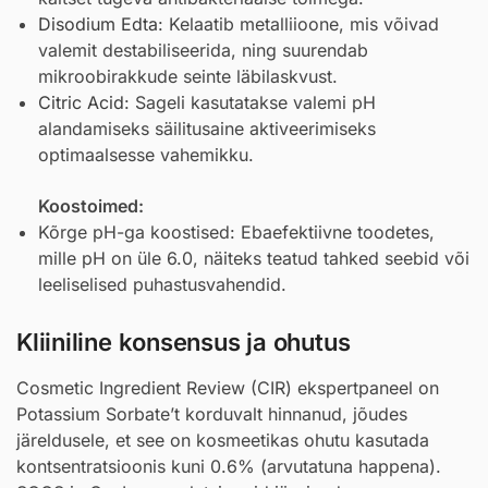
Disodium Edta
: Kelaatib metalliioone, mis võivad
valemit destabiliseerida, ning suurendab
mikroobirakkude seinte läbilaskvust.
Citric Acid
: Sageli kasutatakse valemi pH
alandamiseks säilitusaine aktiveerimiseks
optimaalsesse vahemikku.
Koostoimed:
Kõrge pH-ga koostised: Ebaefektiivne toodetes,
mille pH on üle 6.0, näiteks teatud tahked seebid või
leeliselised puhastusvahendid.
Kliiniline konsensus ja ohutus
Cosmetic Ingredient Review (CIR) ekspertpaneel on
Potassium Sorbate’t korduvalt hinnanud, jõudes
järeldusele, et see on kosmeetikas ohutu kasutada
kontsentratsioonis kuni 0.6% (arvutatuna happena).