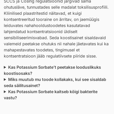
SCCS ja CosIng regulatsioonid järgivad sama
ohutusläve, tunnustades selle madalat toksilisusprofiili.
Kliinilised plaastritestid näitavad, et kuigi
kontsentreeritud tooraine on ärritav, on jaemüügis
leiduvates nahahooldustoodetes kasutatavad
lahjendatud kontsentratsioonid üldiselt
sensibiliseerimisvabad. Seda koostisainet sisaldavaid
valemeid peetakse ohutuks nii nahale jäetavates kui ka
mahapestavates toodetes, tingimusel et
kontsentratsioon jääb regulatiivsete piiride sisse.
Kas Potassium Sorbate’t peetakse looduslikuks
koostisosaks?
Miks muutub mu toode kollakaks, kui see sisaldab
seda säilitusainet?
Kas Potassium Sorbate kaitseb kõigi bakterite
vastu?