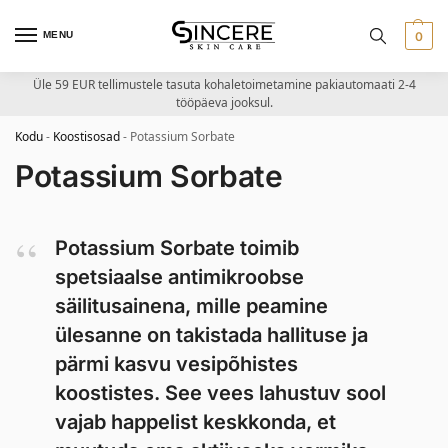
MENU
0
Üle 59 EUR tellimustele tasuta kohaletoimetamine pakiautomaati 2-4
tööpäeva jooksul.
Kodu
-
Koostisosad
-
Potassium Sorbate
Potassium Sorbate
Potassium Sorbate toimib
spetsiaalse antimikroobse
säilitusainena, mille peamine
ülesanne on takistada hallituse ja
pärmi kasvu vesipõhistes
koostistes. See vees lahustuv sool
vajab happelist keskkonda, et