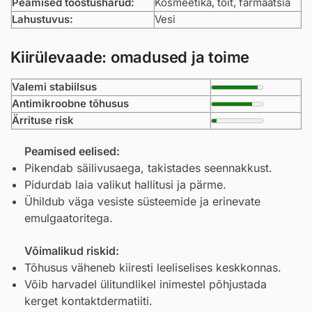
Peamised tööstusharud:
Kosmeetika, toit, farmaatsia
Lahustuvus:
Vesi
Kiirülevaade: omadused ja toime
Valemi stabiilsus
Antimikroobne tõhusus
Ärrituse risk
Peamised eelised:
Pikendab säilivusaega, takistades seennakkust.
Pidurdab laia valikut hallitusi ja pärme.
Ühildub väga vesiste süsteemide ja erinevate
emulgaatoritega.
Võimalikud riskid:
Tõhusus väheneb kiiresti leeliselises keskkonnas.
Võib harvadel ülitundlikel inimestel põhjustada
kerget kontaktdermatiiti.