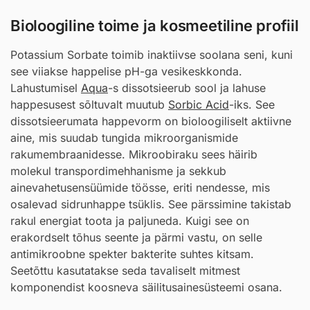
Bioloogiline toime ja kosmeetiline profiil
Potassium Sorbate toimib inaktiivse soolana seni, kuni
see viiakse happelise pH-ga vesikeskkonda.
Lahustumisel
Aqua
-s dissotsieerub sool ja lahuse
happesusest sõltuvalt muutub
Sorbic Acid
-iks. See
dissotsieerumata happevorm on bioloogiliselt aktiivne
aine, mis suudab tungida mikroorganismide
rakumembraanidesse. Mikroobiraku sees häirib
molekul transpordimehhanisme ja sekkub
ainevahetusensüümide töösse, eriti nendesse, mis
osalevad sidrunhappe tsüklis. See pärssimine takistab
rakul energiat toota ja paljuneda. Kuigi see on
erakordselt tõhus seente ja pärmi vastu, on selle
antimikroobne spekter bakterite suhtes kitsam.
Seetõttu kasutatakse seda tavaliselt mitmest
komponendist koosneva säilitusainesüsteemi osana.