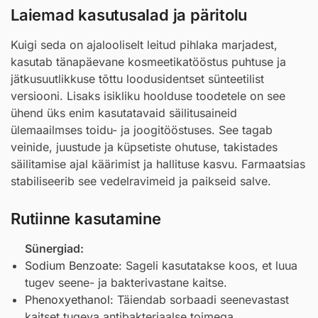
Laiemad kasutusalad ja päritolu
Kuigi seda on ajalooliselt leitud pihlaka marjadest,
kasutab tänapäevane kosmeetikatööstus puhtuse ja
jätkusuutlikkuse tõttu loodusidentset sünteetilist
versiooni. Lisaks isikliku hoolduse toodetele on see
ühend üks enim kasutatavaid säilitusaineid
ülemaailmses toidu- ja joogitööstuses. See tagab
veinide, juustude ja küpsetiste ohutuse, takistades
säilitamise ajal käärimist ja hallituse kasvu. Farmaatsias
stabiliseerib see vedelravimeid ja paikseid salve.
Rutiinne kasutamine
Sünergiad:
Sodium Benzoate
: Sageli kasutatakse koos, et luua
tugev seene- ja bakterivastane kaitse.
Phenoxyethanol
: Täiendab sorbaadi seenevastast
kaitset tugeva antibakteriaalse toimega.