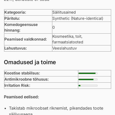
Kategooria:
Säilitusained
Päritolu:
Synthetic (Nature-identical)
Komedogeensuse
0
hinnang:
Kosmeetika, toit,
Peamised valdkonnad:
farmaatsiatooted
Lahustuvus:
Veeslahustuv
Omadused ja toime
Koostise stabiilsus:
Antimikroobne tõhusus:
Irritation Risk:
Peamised eelised:
Takistab mikroobset riknemist, pikendades toote
säilivusaega.