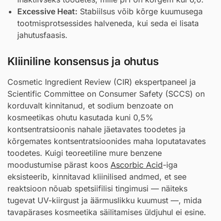
Excessive Heat:
Stabiilsus võib kõrge kuumusega
tootmisprotsessides halveneda, kui seda ei lisata
jahutusfaasis.
Kliiniline konsensus ja ohutus
Cosmetic Ingredient Review (CIR) ekspertpaneel ja
Scientific Committee on Consumer Safety (SCCS) on
korduvalt kinnitanud, et sodium benzoate on
kosmeetikas ohutu kasutada kuni 0,5%
kontsentratsioonis nahale jäetavates toodetes ja
kõrgemates kontsentratsioonides maha loputatavates
toodetes. Kuigi teoreetiline mure benzene
moodustumise pärast koos
Ascorbic Acid
-iga
eksisteerib, kinnitavad kliinilised andmed, et see
reaktsioon nõuab spetsiifilisi tingimusi — näiteks
tugevat UV-kiirgust ja äärmuslikku kuumust —, mida
tavapärases kosmeetika säilitamises üldjuhul ei esine.