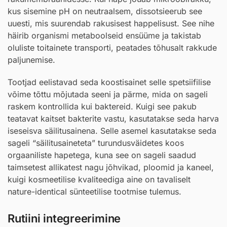
kus sisemine pH on neutraalsem, dissotsieerub see
uuesti, mis suurendab rakusisest happelisust. See nihe
häirib organismi metaboolseid ensüüme ja takistab
oluliste toitainete transporti, peatades tõhusalt rakkude
paljunemise.
Tootjad eelistavad seda koostisainet selle spetsiifilise
võime tõttu mõjutada seeni ja pärme, mida on sageli
raskem kontrollida kui baktereid. Kuigi see pakub
teatavat kaitset bakterite vastu, kasutatakse seda harva
iseseisva säilitusainena. Selle asemel kasutatakse seda
sageli “säilitusaineteta” turundusväidetes koos
orgaaniliste hapetega, kuna see on sageli saadud
taimsetest allikatest nagu jõhvikad, ploomid ja kaneel,
kuigi kosmeetilise kvaliteediga aine on tavaliselt
nature-identical sünteetilise tootmise tulemus.
Rutiini integreerimine