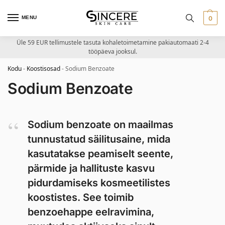
MENU
0
Üle 59 EUR tellimustele tasuta kohaletoimetamine pakiautomaati 2-4
tööpäeva jooksul.
Kodu
-
Koostisosad
-
Sodium Benzoate
Sodium Benzoate
Sodium benzoate on maailmas
tunnustatud säilitusaine, mida
kasutatakse peamiselt seente,
pärmide ja hallituste kasvu
pidurdamiseks kosmeetilistes
koostistes. See toimib
benzoehappe eelravimina,