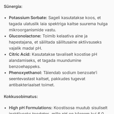
Sünergia:
Potassium Sorbate
:
Sageli kasutatakse koos, et
tagada ulatuslik laia spektriga kaitse suurema hulga
mikroorganismide vastu.
Gluconolactone
:
Toimib kelaativa aine ja
hapestajana, et säilitada säilitusaine aktiivsuseks
vajalik madal pH.
Citric Acid
:
Kasutatakse tavaliselt koostise pH
alandamiseks, et tagada muundumine
benzoehappeks.
Phenoxyethanol
:
Täiendab sodium benzoate’i
seentevastast kaitset, pakkudes tugevat
antibakteriaalset toimet.
Kokkusobimatus:
High pH Formulations:
Koostisosa muutub sisuliselt
inaktiivseks toodetes, mille pH on kõrgem kui 6,0.