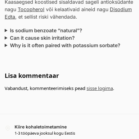
Kaasaegsed koostised sisaldavad sageli antioksüdante
nagu
Tocopherol
või kelaativaid aineid nagu
Disodium
Edta
, et sellist riski vähendada.
Is sodium benzoate “natural”?
Can it cause skin irritation?
Why is it often paired with potassium sorbate?
Lisa kommentaar
Vabandust, kommenteerimiseks pead
sisse logima
.
Kiire kohaletoimetamine
1-3 tööpäeva jooksul kogu Eestis