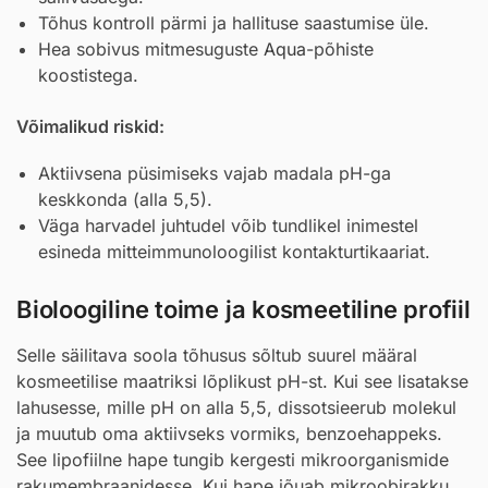
Tõhus kontroll pärmi ja hallituse saastumise üle.
Hea sobivus mitmesuguste
Aqua
-põhiste
koostistega.
Võimalikud riskid:
Aktiivsena püsimiseks vajab madala pH-ga
keskkonda (alla 5,5).
Väga harvadel juhtudel võib tundlikel inimestel
esineda mitteimmunoloogilist kontakturtikaariat.
Bioloogiline toime ja kosmeetiline profiil
Selle säilitava soola tõhusus sõltub suurel määral
kosmeetilise maatriksi lõplikust pH-st. Kui see lisatakse
lahusesse, mille pH on alla 5,5, dissotsieerub molekul
ja muutub oma aktiivseks vormiks, benzoehappeks.
See lipofiilne hape tungib kergesti mikroorganismide
rakumembraanidesse. Kui hape jõuab mikroobirakku,