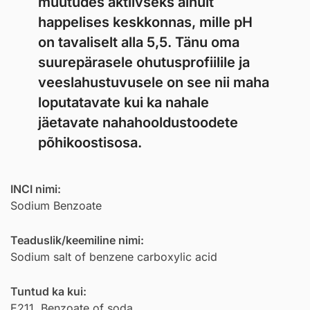
muutudes aktiivseks ainult
happelises keskkonnas, mille pH
on tavaliselt alla 5,5. Tänu oma
suurepärasele ohutusprofiilile ja
veeslahustuvusele on see nii maha
loputatavate kui ka nahale
jäetavate nahahooldustoodete
põhikoostisosa.
INCI nimi:
Sodium Benzoate
Teaduslik/keemiline nimi:
Sodium salt of benzene carboxylic acid
Tuntud ka kui:
E211, Benzoate of soda