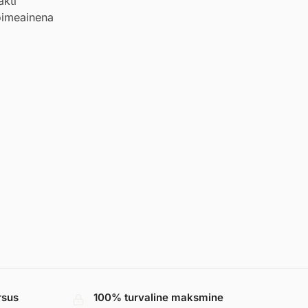
akti
toimeainena
rsus
100% turvaline maksmine