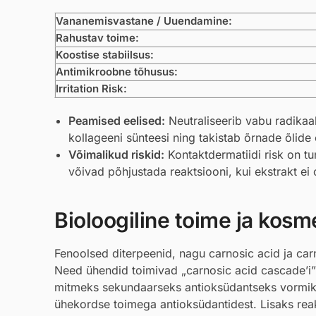
Vananemisvastane / Uuendamine:
Rahustav toime:
Koostise stabiilsus:
Antimikroobne tõhusus:
Irritation Risk:
Peamised eelised:
Neutraliseerib vabu radikaa
kollageeni sünteesi ning takistab õrnade õlid
Võimalikud riskid:
Kontaktdermatiidi risk on t
võivad põhjustada reaktsiooni, kui ekstrakt ei o
Bioloogiline toime ja kosmee
Fenoolsed diterpeenid, nagu carnosic acid ja car
Need ühendid toimivad „carnosic acid cascade’i
mitmeks sekundaarseks antioksüdantseks vormiks
ühekordse toimega antioksüdantidest. Lisaks reakt