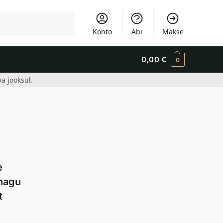
Otsi
Konto
Abi
Makse
0,00
€
0
a jooksul.
e
 nagu
t