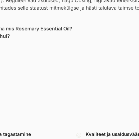
%). Reguleerivad asutused, nagu CosIng, liigitavad leheekstr
itades selle staatust mitmekülgse ja hästi talutava taimse 
ma mis Rosemary Essential Oil?
uhul?
a tagastamine
Kvaliteet ja usaldusvää