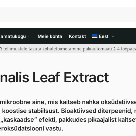
aamatukogu
Meie kohta
Kontakt
Eesti
R tellimustele tasuta kohaletoimetamine pakiautomaati 2-4 tööpäev
nalis Leaf Extract
imikroobne aine, mis kaitseb nahka oksüdatiivs
 koostise stabiilsust. Bioaktiivsed diterpeenid,
„kaskaadse” efekti, pakkudes pikaajalist kaitse
peroksüdatsiooni vastu.