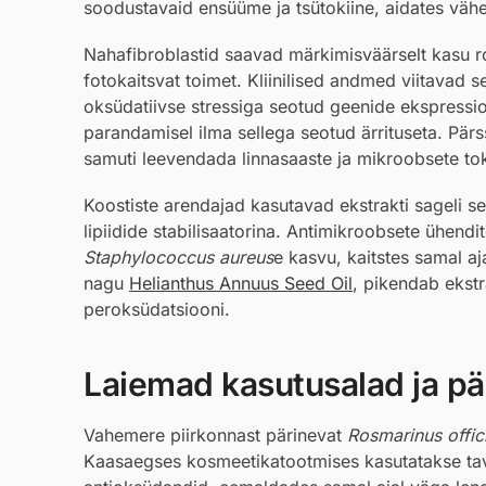
soodustavaid ensüüme ja tsütokiine, aidates väh
Nahafibroblastid saavad märkimisväärselt kasu ros
fotokaitsvat toimet. Kliinilised andmed viitavad
oksüdatiivse stressiga seotud geenide ekspressi
parandamisel ilma sellega seotud ärrituseta. Pär
samuti leevendada linnasaaste ja mikroobsete tok
Koostiste arendajad kasutavad ekstrakti sageli sel
lipiidide stabilisaatorina. Antimikroobsete ühend
Staphylococcus aureus
e kasvu, kaitstes samal a
nagu
Helianthus Annuus Seed Oil
, pikendab ekstr
peroksüdatsiooni.
Laiemad kasutusalad ja pär
Vahemere piirkonnast pärinevat
Rosmarinus offici
Kaasaegses kosmeetikatootmises kasutatakse tavali