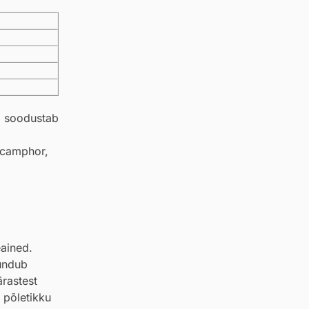
, soodustab
 camphor,
eained.
undub
rastest
 põletikku