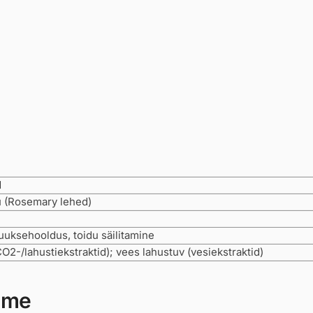
d
u (Rosemary lehed)
uuksehooldus, toidu säilitamine
CO2-/lahustiekstraktid); vees lahustuv (vesiekstraktid)
ime