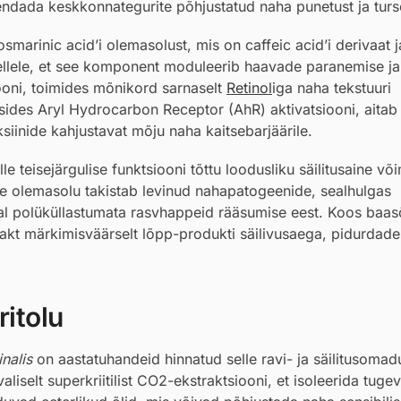
endada keskkonnategurite põhjustatud naha punetust ja turs
marinic acid’i olemasolust, mis on caffeic acid’i derivaat 
 sellele, et see komponent moduleerib haavade paranemise ja
ooni, toimides mõnikord sarnaselt
Retinol
iga naha tekstuuri
ssides Aryl Hydrocarbon Receptor (AhR) aktivatsiooni, aitab
siinide kahjustavat mõju naha kaitsebarjäärile.
le teisejärgulise funktsiooni tõttu loodusliku säilitusaine võ
ite olemasolu takistab levinud nahapatogeenide, sealhulgas
jal polüküllastumata rasvhappeid rääsumise eest. Koos baas
akt märkimisväärselt lõpp-produkti säilivusaega, pidurdades
itolu
nalis
on aastatuhandeid hinnatud selle ravi- ja säilitusomadu
selt superkriitilist CO2-ekstraktsiooni, et isoleerida tuge