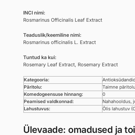
INCI nimi:
Rosmarinus Officinalis Leaf Extract
Teaduslik/keemiline nimi:
Rosmarinus officinalis L. Extract
Tuntud ka kui:
Rosemary Leaf Extract, Rosemary Extract
Kategooria:
Antioksüdandi
Päritolu:
Taimne päritol
Komedogeensuse hinnang:
0
Peamised valdkonnad:
Nahahooldus, j
Lahustuvus:
Õlis lahustuv (
Ülevaade: omadused ja to