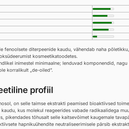
le fenoolsete diterpeenide kaudu, vähendab naha põletikku
e oksüdeerumist kosmeetikatoodetes.
undlikel inimestel minimaalne; lenduvad komponendid, nagu
le korralikult „de-oiled”.
tiline profiil
nosol, on selle taimse ekstrakti peamised bioaktiivsed toim
” kaudu, kus molekul reageerides vabade radikaalidega mu
, pikendades tõhusalt selle kaitsevõimet kaugemale tavapä
iivsete hapnikuühendite neutraliseerimisele pärsib ekstrakt