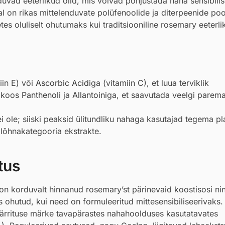
vad eeterlikud õlid, mis võivad põhjustada naha sensibilis
l on rikas mittelenduvate polüfenoolide ja diterpeenide poo
s oluliselt ohutumaks kui traditsiooniline rosemary eeterlik
miin E) või
Ascorbic Acid
iga (vitamiin C), et luua terviklik
i koos
Panthenol
i ja
Allantoin
iga, et saavutada veelgi parem
ei ole; siiski peaksid ülitundliku nahaga kasutajad tegema pla
 lõhnakategooria ekstrakte.
tus
on korduvalt hinnanud rosemary’st pärinevaid koostisosi ni
 ohutud, kui need on formuleeritud mittesensibiliseerivaks
se ärrituse märke tavapärastes nahahoolduses kasutatavates