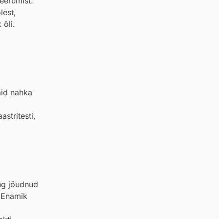
eerumist.
lest,
 õli.
aid nahka
astritesti,
ng jõudnud
. Enamik