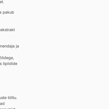
et.
ja pakub
 ekstrakt
imendaja ja
õlidega,
 lipiidide
ste tõttu.
vad