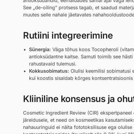
antioksüdandid, eemaldades samal ajal väga lendu
See „de-oiling” protsess tagab, et saadud materja
muutes selle nahale jäetavates nahahooldustoodete
Rutiini integreerimine
Sünergia:
Väga tõhus koos
Tocopherol
i (vita
antioksüdantne kaitse. Samuti toimib see häst
rahustavaid tulemusi.
Kokkusobimatus:
Olulisi keemilisi sobimatusi 
kui koostis sisaldab kõrges kontsentratsioonis
Kliiniline konsensus ja ohu
Cosmetic Ingredient Review (CIR) ekspertpaneel 
järeldusele, et need on kosmeetikas kasutamiseks
nahauuringuid ei näita fototoksilisuse ega oluli