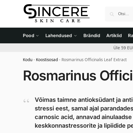
Pood
Lahendused
Brändid
Artiklid
R
Üle 59 EU
Kodu
-
Koostisosad
-
Rosmarinus Officinalis Leaf Extract
Rosmarinus Offici
Võimas taimne antioksüdant ja ant
stressi eest, samal ajal parandades
carnosic acid, annavad ainulaadse 
keskkonnastressorite ja lipiidide 