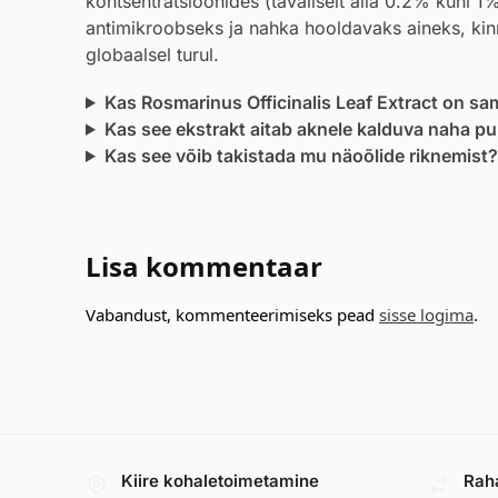
kontsentratsioonides (tavaliselt alla 0.2% kuni 1
antimikroobseks ja nahka hooldavaks aineks, kinn
globaalsel turul.
Kas Rosmarinus Officinalis Leaf Extract on sa
Kas see ekstrakt aitab aknele kalduva naha p
Kas see võib takistada mu näoõlide riknemist?
Lisa kommentaar
Vabandust, kommenteerimiseks pead
sisse logima
.
Kiire kohaletoimetamine
Rah