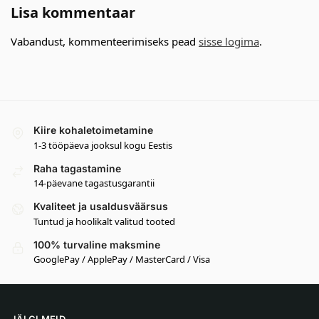
Lisa kommentaar
Vabandust, kommenteerimiseks pead
sisse logima
.
Kiire kohaletoimetamine
1-3 tööpäeva jooksul kogu Eestis
Raha tagastamine
14-päevane tagastusgarantii
Kvaliteet ja usaldusväärsus
Tuntud ja hoolikalt valitud tooted
100% turvaline maksmine
GooglePay / ApplePay / MasterCard / Visa
JÄLGI MEID