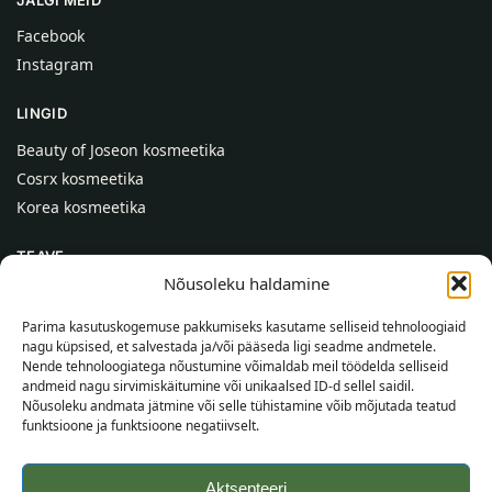
Facebook
Instagram
LINGID
Beauty of Joseon kosmeetika
Cosrx kosmeetika
Korea kosmeetika
TEAVE
Nõusoleku haldamine
Meist
Kontaktid
Parima kasutuskogemuse pakkumiseks kasutame selliseid tehnoloogiaid
nagu küpsised, et salvestada ja/või pääseda ligi seadme andmetele.
Abi
Nende tehnoloogiatega nõustumine võimaldab meil töödelda selliseid
andmeid nagu sirvimiskäitumine või unikaalsed ID-d sellel saidil.
TEAVE OSTJALE
Nõusoleku andmata jätmine või selle tühistamine võib mõjutada teatud
funktsioone ja funktsioone negatiivselt.
Tarnetingimused
Tingimused
Aktsepteeri
Privaatsuspoliitika