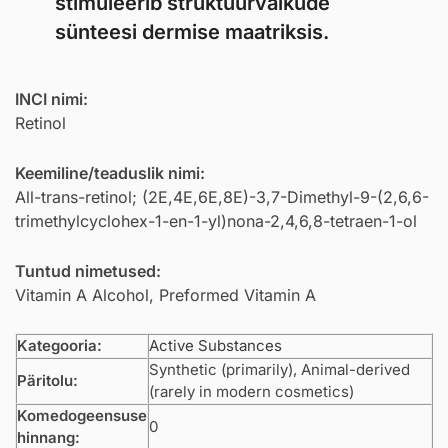
stimuleerib struktuurvalkude
sünteesi dermise maatriksis.
INCI nimi:
Retinol
Keemiline/teaduslik nimi:
All-trans-retinol; (2E,4E,6E,8E)-3,7-Dimethyl-9-(2,6,6-
trimethylcyclohex-1-en-1-yl)nona-2,4,6,8-tetraen-1-ol
Tuntud nimetused:
Vitamin A Alcohol, Preformed Vitamin A
Kategooria:
Active Substances
Synthetic (primarily), Animal-derived
Päritolu:
(rarely in modern cosmetics)
Komedogeensuse
0
hinnang: