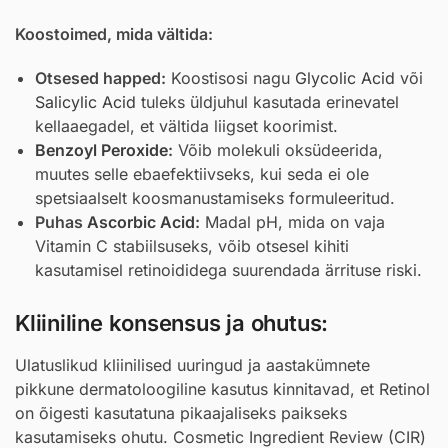
Koostoimed, mida vältida:
Otsesed happed:
Koostisosi nagu
Glycolic Acid
või
Salicylic Acid
tuleks üldjuhul kasutada erinevatel
kellaaegadel, et vältida liigset koorimist.
Benzoyl Peroxide
:
Võib molekuli oksüdeerida,
muutes selle ebaefektiivseks, kui seda ei ole
spetsiaalselt koosmanustamiseks formuleeritud.
Puhas
Ascorbic Acid
:
Madal pH, mida on vaja
Vitamin C stabiilsuseks, võib otsesel kihiti
kasutamisel retinoididega suurendada ärrituse riski.
Kliiniline konsensus ja ohutus:
Ulatuslikud kliinilised uuringud ja aastakümnete
pikkune dermatoloogiline kasutus kinnitavad, et Retinol
on õigesti kasutatuna pikaajaliseks paikseks
kasutamiseks ohutu. Cosmetic Ingredient Review (CIR)