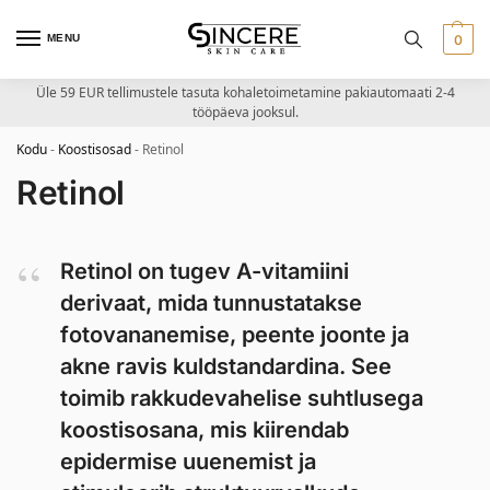
MENU
0
Üle 59 EUR tellimustele tasuta kohaletoimetamine pakiautomaati 2-4
tööpäeva jooksul.
Kodu
-
Koostisosad
-
Retinol
Retinol
Retinol on tugev A-vitamiini
derivaat, mida tunnustatakse
fotovananemise, peente joonte ja
akne ravis kuldstandardina. See
toimib rakkudevahelise suhtlusega
koostisosana, mis kiirendab
epidermise uuenemist ja