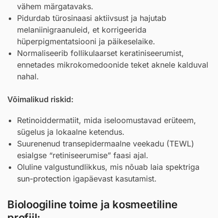
vähem märgatavaks.
Pidurdab türosinaasi aktiivsust ja hajutab
melaniinigraanuleid, et korrigeerida
hüperpigmentatsiooni ja päikeselaike.
Normaliseerib follikulaarset keratiniseerumist,
ennetades mikrokomedoonide teket aknele kalduval
nahal.
Võimalikud riskid:
Retinoiddermatiit, mida iseloomustavad erüteem,
sügelus ja lokaalne ketendus.
Suurenenud transepidermaalne veekadu (TEWL)
esialgse “retiniseerumise” faasi ajal.
Oluline valgustundlikkus, mis nõuab laia spektriga
sun-protection
igapäevast kasutamist.
Bioloogiline toime ja kosmeetiline
profiil: