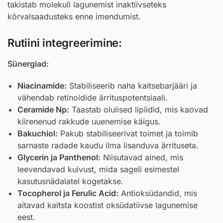
takistab molekuli lagunemist inaktiivseteks
kõrvalsaadusteks enne imendumist.
Rutiini integreerimine:
Sünergiad:
Niacinamide
:
Stabiliseerib naha kaitsebarjääri ja
vähendab retinoidide ärrituspotentsiaali.
Ceramide Np
:
Taastab olulised lipiidid, mis kaovad
kiirenenud rakkude uuenemise käigus.
Bakuchiol
:
Pakub stabiliseerivat toimet ja toimib
sarnaste radade kaudu ilma lisanduva ärrituseta.
Glycerin
ja
Panthenol
:
Niisutavad ained, mis
leevendavad kuivust, mida sageli esimestel
kasutusnädalatel kogetakse.
Tocopherol
ja
Ferulic Acid
:
Antioksüdandid, mis
aitavad kaitsta koostist oksüdatiivse lagunemise
eest.