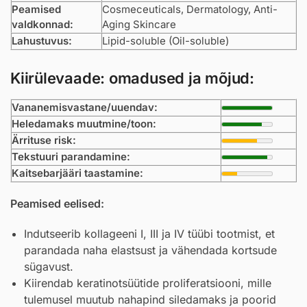
Peamised
Cosmeceuticals, Dermatology, Anti-
valdkonnad:
Aging Skincare
Lahustuvus:
Lipid-soluble (Oil-soluble)
Kiirülevaade: omadused ja mõjud:
Vananemisvastane/uuendav:
Heledamaks muutmine/toon:
Ärrituse risk:
Tekstuuri parandamine:
Kaitsebarjääri taastamine:
Peamised eelised:
Indutseerib kollageeni I, III ja IV tüübi tootmist, et
parandada naha elastsust ja vähendada kortsude
sügavust.
Kiirendab keratinotsüütide proliferatsiooni, mille
tulemusel muutub nahapind siledamaks ja poorid