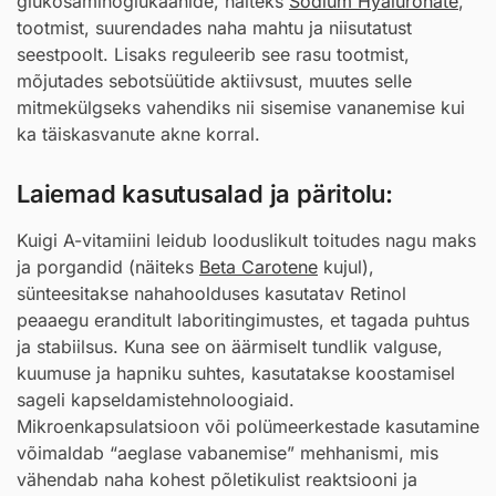
glükosaminoglükaanide, näiteks
Sodium Hyaluronate
,
tootmist, suurendades naha mahtu ja niisutatust
seestpoolt. Lisaks reguleerib see rasu tootmist,
mõjutades sebotsüütide aktiivsust, muutes selle
mitmekülgseks vahendiks nii sisemise vananemise kui
ka täiskasvanute akne korral.
Laiemad kasutusalad ja päritolu:
Kuigi A-vitamiini leidub looduslikult toitudes nagu maks
ja porgandid (näiteks
Beta Carotene
kujul),
sünteesitakse nahahoolduses kasutatav Retinol
peaaegu eranditult laboritingimustes, et tagada puhtus
ja stabiilsus. Kuna see on äärmiselt tundlik valguse,
kuumuse ja hapniku suhtes, kasutatakse koostamisel
sageli kapseldamistehnoloogiaid.
Mikroenkapsulatsioon või polümeerkestade kasutamine
võimaldab “aeglase vabanemise” mehhanismi, mis
vähendab naha kohest põletikulist reaktsiooni ja