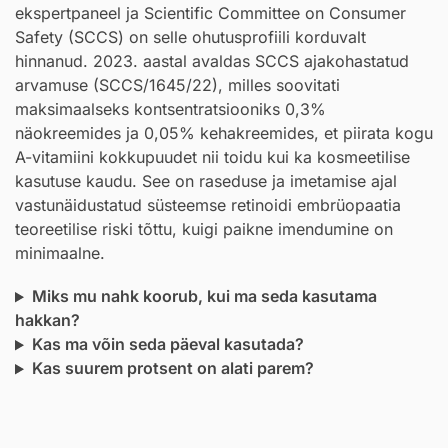
ekspertpaneel ja Scientific Committee on Consumer
Safety (SCCS) on selle ohutusprofiili korduvalt
hinnanud. 2023. aastal avaldas SCCS ajakohastatud
arvamuse (SCCS/1645/22), milles soovitati
maksimaalseks kontsentratsiooniks 0,3%
näokreemides ja 0,05% kehakreemides, et piirata kogu
A-vitamiini kokkupuudet nii toidu kui ka kosmeetilise
kasutuse kaudu. See on raseduse ja imetamise ajal
vastunäidustatud süsteemse retinoidi embrüopaatia
teoreetilise riski tõttu, kuigi paikne imendumine on
minimaalne.
Miks mu nahk koorub, kui ma seda kasutama
hakkan?
Kas ma võin seda päeval kasutada?
Kas suurem protsent on alati parem?