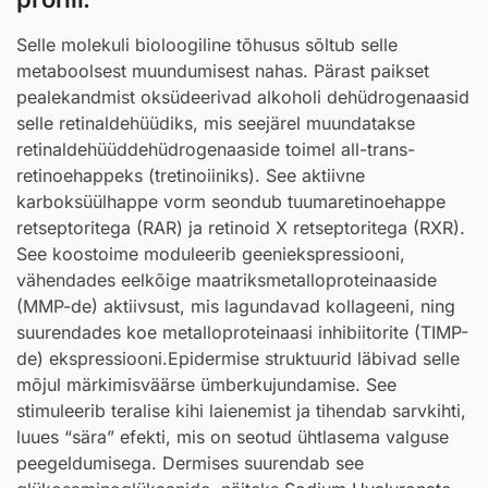
Selle molekuli bioloogiline tõhusus sõltub selle
metaboolsest muundumisest nahas. Pärast paikset
pealekandmist oksüdeerivad alkoholi dehüdrogenaasid
selle retinaldehüüdiks, mis seejärel muundatakse
retinaldehüüddehüdrogenaaside toimel all-trans-
retinoehappeks (tretinoiiniks). See aktiivne
karboksüülhappe vorm seondub tuumaretinoehappe
retseptoritega (RAR) ja retinoid X retseptoritega (RXR).
See koostoime moduleerib geeniekspressiooni,
vähendades eelkõige maatriksmetalloproteinaaside
(MMP-de) aktiivsust, mis lagundavad kollageeni, ning
suurendades koe metalloproteinaasi inhibiitorite (TIMP-
de) ekspressiooni.Epidermise struktuurid läbivad selle
mõjul märkimisväärse ümberkujundamise. See
stimuleerib teralise kihi laienemist ja tihendab sarvkihti,
luues “sära” efekti, mis on seotud ühtlasema valguse
peegeldumisega. Dermises suurendab see