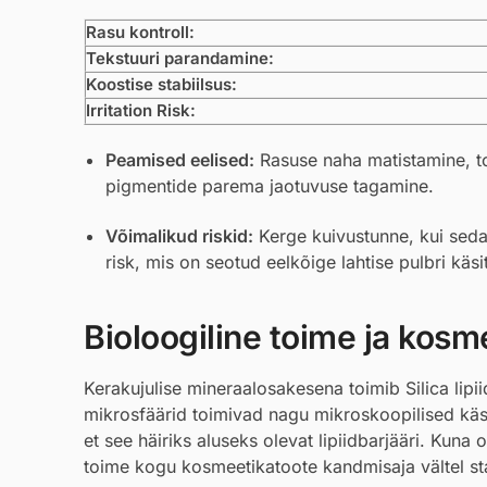
Rasu kontroll:
Tekstuuri parandamine:
Koostise stabiilsus:
Irritation Risk:
Peamised eelised:
Rasuse naha matistamine, t
pigmentide parema jaotuvuse tagamine.
Võimalikud riskid:
Kerge kuivustunne, kui seda
risk, mis on seotud eelkõige lahtise pulbri käs
Bioloogiline toime ja kosmee
Kerakujulise mineraalosakesena toimib Silica lip
mikrosfäärid toimivad nagu mikroskoopilised käsna
et see häiriks aluseks olevat lipiidbarjääri. Kuna
toime kogu kosmeetikatoote kandmisaja vältel sta