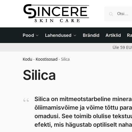
Pood
Lahendused
Brändid
Artiklid
R
Üle 59 EU
Kodu
-
Koostisosad
-
Silica
Silica
Silica on mitmeotstarbeline minera
õliimamisvõime ja võime tõttu par
omadusi. See toimib olulise tekstuu
efekti, mis hägustab optiliselt nah