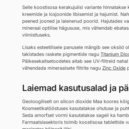
Selle koostisosa kerakujulisi variante hinnatakse
kreemide ja losjoonide libisemist ja hajumist. N
peened jooned ja laienenud poorid. Hajutades v
mineraal optilise hägususe, mis vähendab ebatas
viimistluseks.
Lisaks esteetilisele panusele mängib see oksiid ol
takistades raskete pigmentide nagu
Titanium Dio
Päikesekaitsetoodetes aitab see UV-filtreid nahal
vähendada mineraalsete filtrite nagu
Zinc Oxide
p
Laiemad kasutusalad ja pär
Geoloogiliselt on silicon dioxide Maa koores kõige
Kosmeetikatööstuses kasutatakse ohutuse ja puhtuse
Seda amorfset vormi kasutatakse sageli ka hamb
Farmaatsiasektoris toimib koostisosa tablettide va
masinates hõlpsalt läbi.