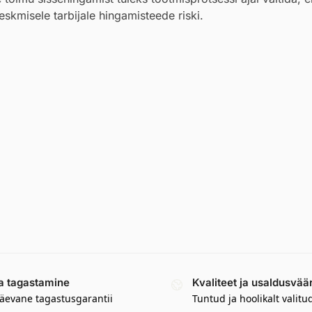
kmisele tarbijale hingamisteede riski.
a tagastamine
Kvaliteet ja usaldusvää
äevane tagastusgarantii
Tuntud ja hoolikalt valitu