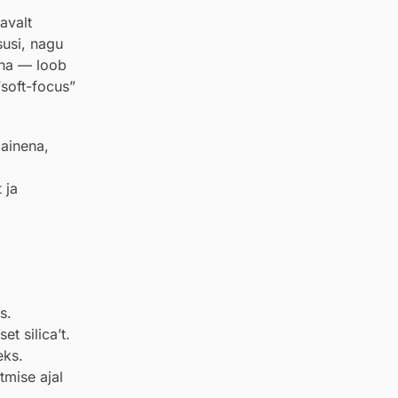
avalt
susi, nagu
ena — loob
soft-focus”
iainena,
 ja
s.
t silica’t.
eks.
tmise ajal