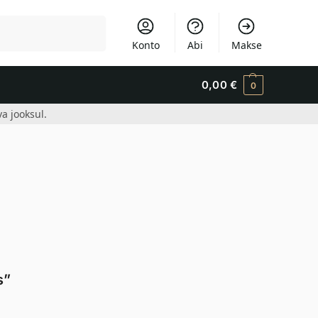
Otsi
Konto
Abi
Makse
0,00
€
0
a jooksul.
s”