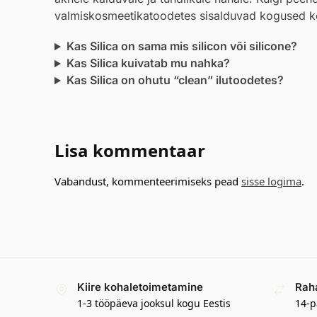
valmiskosmeetikatoodetes sisalduvad kogused kes
Kas Silica on sama mis silicon või silicone?
Kas Silica kuivatab mu nahka?
Kas Silica on ohutu “clean” ilutoodetes?
Lisa kommentaar
Vabandust, kommenteerimiseks pead
sisse logima
.
Kiire kohaletoimetamine
Rah
1-3 tööpäeva jooksul kogu Eestis
14-p