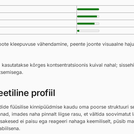
oote kleepuvuse vähendamine, peente joonte visuaalne haju
 kasutatakse kõrges kontsentratsioonis kuival nahal; sisse
itsemisega.
tiline profiil
iidide füüsilise kinnipüüdmise kaudu oma poorse struktuuri 
d, imades naha pinnalt liigse rasu, et vältida soovimatut l
 osakesed ei paisu ega reageeri nahaga keemiliselt, püsib ma
biilsena.