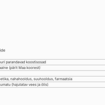
ide
uri parandavad koostisosad
alne (pärit Maa koorest)
tika, nahahooldus, suuhooldus, farmaatsia
umatu (hajutatav vees ja õlis)