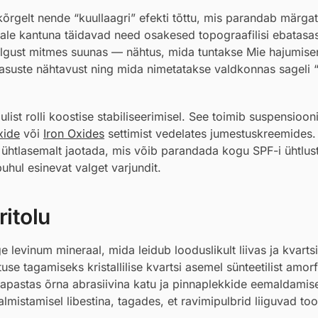
 kõrgelt nende “kuullaagri” efekti tõttu, mis parandab märgat
ahale kantuna täidavad need osakesed topograafilisi ebatasa
algust mitmes suunas — nähtus, mida tuntakse Mie hajumis
asuste nähtavust ning mida nimetatakse valdkonnas sageli “
ulist rolli koostise stabiliseerimisel. See toimib suspensioon
xide
või
Iron Oxides
settimist vedelates jumestuskreemides.
 ühtlasemalt jaotada, mis võib parandada kogu SPF-i ühtlust
uhul esinevat valget varjundit.
itolu
 levinum mineraal, mida leidub looduslikult liivas ja kvartsi
 tagamiseks kristallilise kvartsi asemel sünteetilist amorfse
apastas õrna abrasiivina katu ja pinnaplekkide eemaldamis
lmistamisel libestina, tagades, et ravimipulbrid liiguvad too