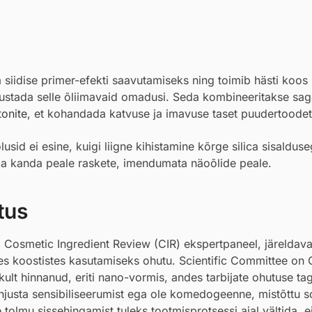
 siidise primer-efekti saavutamiseks ning toimib hästi koos
lustada selle õliimavaid omadusi. Seda kombineeritakse sage
tonite
, et kohandada katvuse ja imavuse taset puudertoodet
usid ei esine, kuigi liigne kihistamine kõrge silica sisaldus
da kanda peale raskete, imendumata näoõlide peale.
tus
d Cosmetic Ingredient Review (CIR) ekspertpaneel, järeldav
stes koostistes kasutamiseks ohutu. Scientific Committee o
ult hinnanud, eriti nano-vormis, andes tarbijate ohutuse t
põhjusta sensibiliseerumist ega ole komedogeenne, mistõttu 
 tolmu sissehingamist tuleks tootmisprotsessi ajal vältida, e