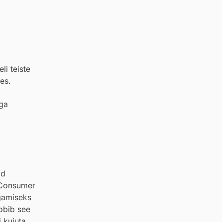
li teiste
es.
ega
ad
n Consumer
agamiseks
sobib see
i kujuta