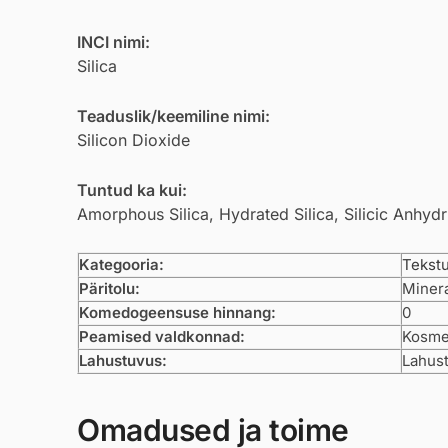
INCI nimi:
Silica
Teaduslik/keemiline nimi:
Silicon Dioxide
Tuntud ka kui:
Amorphous Silica, Hydrated Silica, Silicic Anhydr
Kategooria:
Tekstu
Päritolu:
Minera
Komedogeensuse hinnang:
0
Peamised valdkonnad:
Kosmee
Lahustuvus:
Lahust
Omadused ja toime