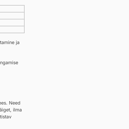
tamine ja
hingamise
sees. Need
äiget, ilma
tistav