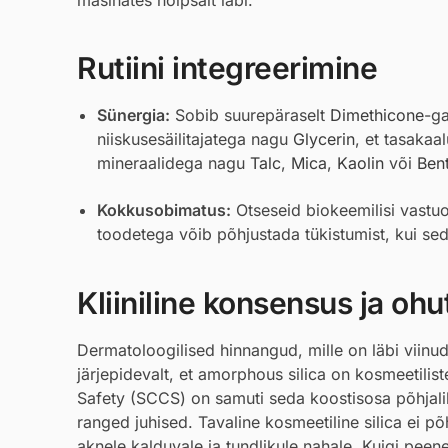
Rutiini integreerimine
Sünergia:
Sobib suurepäraselt
Dimethicone
-ga
niiskusesäilitajatega nagu
Glycerin
, et tasakaa
mineraalidega nagu
Talc
,
Mica
,
Kaolin
või
Ben
Kokkusobimatus:
Otseseid biokeemilisi vastuol
toodetega võib põhjustada tükistumist, kui se
Kliiniline konsensus ja ohu
Dermatoloogilised hinnangud, mille on läbi viinu
järjepidevalt, et amorphous silica on kosmeetili
Safety (SCCS) on samuti seda koostisosa põhjalik
ranged juhised. Tavaline kosmeetiline silica ei 
aknele kalduvale ja tundlikule nahale. Kuigi peene