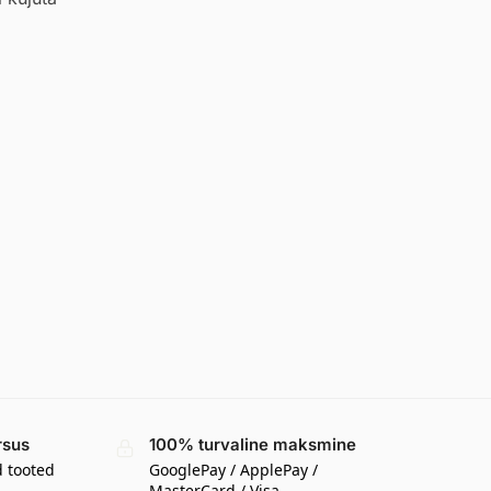
rsus
100% turvaline maksmine
d tooted
GooglePay / ApplePay /
MasterCard / Visa