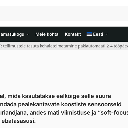
aamatukogu
Meie kohta
Kontakt
Eesti
R tellimustele tasuta kohaletoimetamine pakiautomaati 2-4 tööpäev
al, mida kasutatakse eelkõige selle suure
andada pealekantavate koostiste sensoorseid
riandjana, andes mati viimistluse ja “soft-focu
a ebatasasusi.