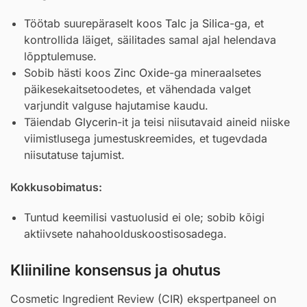
Töötab suurepäraselt koos
Talc
ja
Silica
-ga, et
kontrollida läiget, säilitades samal ajal helendava
lõpptulemuse.
Sobib hästi koos
Zinc Oxide
-ga mineraalsetes
päikesekaitsetoodetes, et vähendada valget
varjundit valguse hajutamise kaudu.
Täiendab
Glycerin
-it ja teisi niisutavaid aineid niiske
viimistlusega jumestuskreemides, et tugevdada
niisutatuse tajumist.
Kokkusobimatus:
Tuntud keemilisi vastuolusid ei ole; sobib kõigi
aktiivsete nahahoolduskoostisosadega.
Kliiniline konsensus ja ohutus
Cosmetic Ingredient Review (CIR) ekspertpaneel on