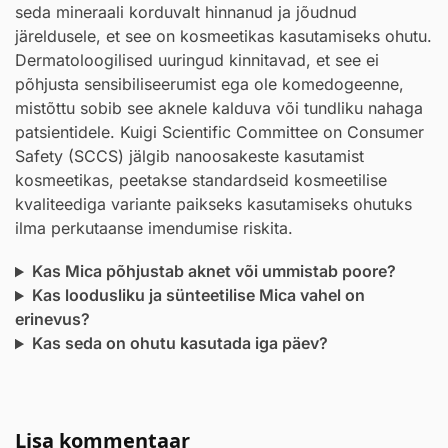
seda mineraali korduvalt hinnanud ja jõudnud
järeldusele, et see on kosmeetikas kasutamiseks ohutu.
Dermatoloogilised uuringud kinnitavad, et see ei
põhjusta sensibiliseerumist ega ole komedogeenne,
mistõttu sobib see aknele kalduva või tundliku nahaga
patsientidele. Kuigi Scientific Committee on Consumer
Safety (SCCS) jälgib nanoosakeste kasutamist
kosmeetikas, peetakse standardseid kosmeetilise
kvaliteediga variante paikseks kasutamiseks ohutuks
ilma perkutaanse imendumise riskita.
Kas Mica põhjustab aknet või ummistab poore?
Kas loodusliku ja sünteetilise Mica vahel on
erinevus?
Kas seda on ohutu kasutada iga päev?
Lisa kommentaar