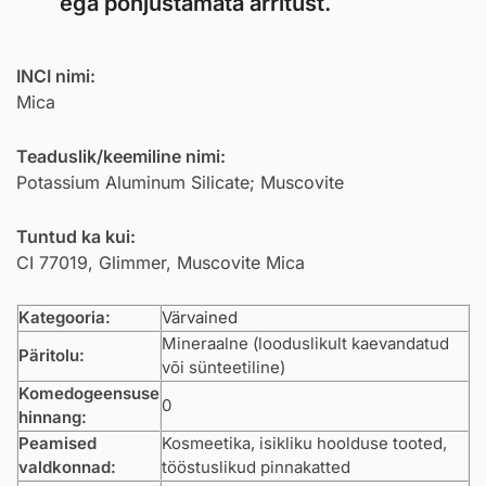
ega põhjustamata ärritust.
INCI nimi:
Mica
Teaduslik/keemiline nimi:
Potassium Aluminum Silicate; Muscovite
Tuntud ka kui:
CI 77019, Glimmer, Muscovite Mica
Kategooria:
Värvained
Mineraalne (looduslikult kaevandatud
Päritolu:
või sünteetiline)
Komedogeensuse
0
hinnang:
Peamised
Kosmeetika, isikliku hoolduse tooted,
valdkonnad:
tööstuslikud pinnakatted