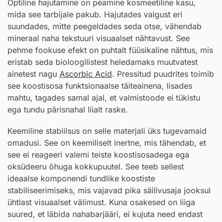
Optiline hajutamine on peamine kosmeetiline kasu,
mida see tarbijale pakub. Hajutades valgust eri
suundades, mitte peegeldades seda otse, vähendab
mineraal naha tekstuuri visuaalset nähtavust. See
pehme fookuse efekt on puhtalt füüsikaline nähtus, mis
eristab seda bioloogilistest heledamaks muutvatest
ainetest nagu
Ascorbic Acid
. Pressitud puudrites toimib
see koostisosa funktsionaalse täiteainena, lisades
mahtu, tagades samal ajal, et valmistoode ei tükistu
ega tundu pärisnahal liialt raske.
Keemiline stabiilsus on selle materjali üks tugevamaid
omadusi. See on keemiliselt inertne, mis tähendab, et
see ei reageeri valemi teiste koostisosadega ega
oksüdeeru õhuga kokkupuutel. See teeb sellest
ideaalse komponendi tundlike koostiste
stabiliseerimiseks, mis vajavad pika säilivusaja jooksul
ühtlast visuaalset välimust. Kuna osakesed on liiga
suured, et läbida nahabarjääri, ei kujuta need endast