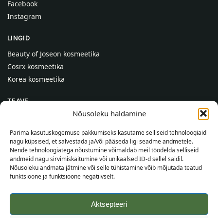
Facebook
Instagram
LINGID
Beauty of Joseon kosmeetika
Cosrx kosmeetika
Korea kosmeetika
TEAVE
Nõusoleku haldamine
Meist
Kontaktid
Parima kasutuskogemuse pakkumiseks kasutame selliseid tehnoloogiaid
nagu küpsised, et salvestada ja/või pääseda ligi seadme andmetele.
Abi
Nende tehnoloogiatega nõustumine võimaldab meil töödelda selliseid
andmeid nagu sirvimiskäitumine või unikaalsed ID-d sellel saidil.
TEAVE OSTJALE
Nõusoleku andmata jätmine või selle tühistamine võib mõjutada teatud
funktsioone ja funktsioone negatiivselt.
Tarnetingimused
Tingimused
Aktsepteeri
Privaatsuspoliitika
Veebikaart