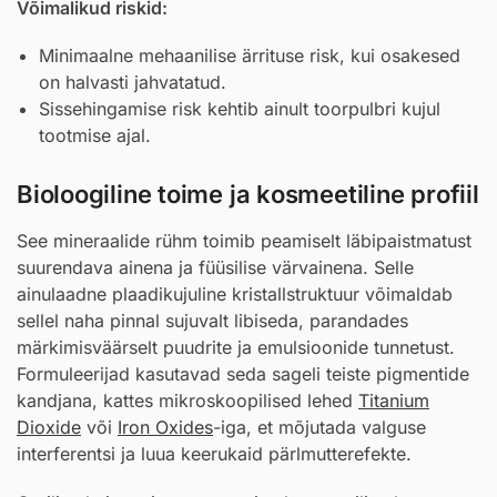
Võimalikud riskid:
Minimaalne mehaanilise ärrituse risk, kui osakesed
on halvasti jahvatatud.
Sissehingamise risk kehtib ainult toorpulbri kujul
tootmise ajal.
Bioloogiline toime ja kosmeetiline profiil
See mineraalide rühm toimib peamiselt läbipaistmatust
suurendava ainena ja füüsilise värvainena. Selle
ainulaadne plaadikujuline kristallstruktuur võimaldab
sellel naha pinnal sujuvalt libiseda, parandades
märkimisväärselt puudrite ja emulsioonide tunnetust.
Formuleerijad kasutavad seda sageli teiste pigmentide
kandjana, kattes mikroskoopilised lehed
Titanium
Dioxide
või
Iron Oxides
-iga, et mõjutada valguse
interferentsi ja luua keerukaid pärlmutterefekte.