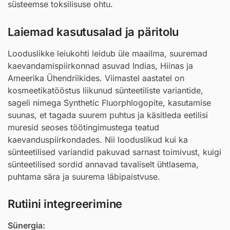
süsteemse toksilisuse ohtu.
Laiemad kasutusalad ja päritolu
Looduslikke leiukohti leidub üle maailma, suuremad
kaevandamispiirkonnad asuvad Indias, Hiinas ja
Ameerika Ühendriikides. Viimastel aastatel on
kosmeetikatööstus liikunud sünteetiliste variantide,
sageli nimega Synthetic Fluorphlogopite, kasutamise
suunas, et tagada suurem puhtus ja käsitleda eetilisi
muresid seoses töötingimustega teatud
kaevanduspiirkondades. Nii looduslikud kui ka
sünteetilised variandid pakuvad sarnast toimivust, kuigi
sünteetilised sordid annavad tavaliselt ühtlasema,
puhtama sära ja suurema läbipaistvuse.
Rutiini integreerimine
Sünergia: