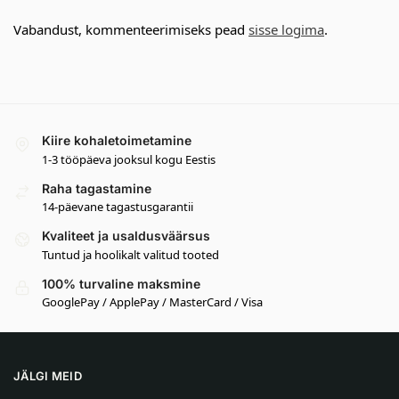
Vabandust, kommenteerimiseks pead
sisse logima
.
Kiire kohaletoimetamine
1-3 tööpäeva jooksul kogu Eestis
Raha tagastamine
14-päevane tagastusgarantii
Kvaliteet ja usaldusväärsus
Tuntud ja hoolikalt valitud tooted
100% turvaline maksmine
GooglePay / ApplePay / MasterCard / Visa
JÄLGI MEID