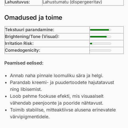
Lahustuvus:
Lahustumatu (dispergeeritav)
Omadused ja toime
Tekstuuri parandamine:
Brightening/Tone (Visual):
Irritation Risk:
Comedogenicity:
Peamised eelised:
Annab naha pinnale loomuliku sära ja helgi.
Parandab kreemi- ja puudertoodete hajutatavust
ning libisemist.
Loob pehme fookuse efekti, mis visuaalselt
vähendab peenjoonte ja pooride nähtavust.
Toimib stabiilse, mitteaktiivse alusena erinevatele
värvipigmentidele.