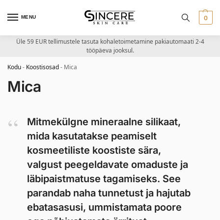
MENU
0
Üle 59 EUR tellimustele tasuta kohaletoimetamine pakiautomaati 2-4
tööpäeva jooksul.
Kodu
-
Koostisosad
-
Mica
Mica
Mitmekülgne mineraalne silikaat,
mida kasutatakse peamiselt
kosmeetiliste koostiste sära,
valgust peegeldavate omaduste ja
läbipaistmatuse tagamiseks. See
parandab naha tunnetust ja hajutab
ebatasasusi, ummistamata poore