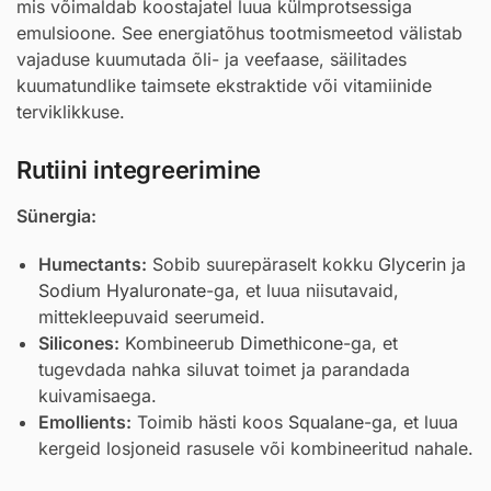
mis võimaldab koostajatel luua külmprotsessiga
emulsioone. See energiatõhus tootmismeetod välistab
vajaduse kuumutada õli- ja veefaase, säilitades
kuumatundlike taimsete ekstraktide või vitamiinide
terviklikkuse.
Rutiini integreerimine
Sünergia:
Humectants:
Sobib suurepäraselt kokku
Glycerin
ja
Sodium Hyaluronate
-ga, et luua niisutavaid,
mittekleepuvaid seerumeid.
Silicones:
Kombineerub
Dimethicone
-ga, et
tugevdada nahka siluvat toimet ja parandada
kuivamisaega.
Emollients:
Toimib hästi koos
Squalane
-ga, et luua
kergeid losjoneid rasusele või kombineeritud nahale.