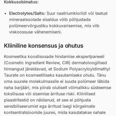
Kokkusobimatus:
Electrolytes/Salts:
Suur naatriumkloriidi või teatud
mineraalsoolade sisaldus võib põhjustada
polümeervõrgustiku kokkuvarisemise, mis viib
viskoossuse vähenemiseni.
Kliiniline konsensus ja ohutus
Kosmeetika koostisosade hindamise ekspertpaneeli
(Cosmetic Ingredient Review, CIR) dermatoloogilised
hinnangud järeldavad, et Sodium Polyacryloyldimethyl
Taurate on kosmeetiliseks kasutamiseks ohutu. Tänu
oma suurele molekulmassile ei suuda polümeer läbida
naha barjääri, mis piirab oluliselt võimalikku süsteemse
toksilisuse või sisemise ärrituse riski. Kliinilised
plaastritestid on näidanud, et see ei põhjusta
sensibiliseerumist ega ärritust isegi kõrgeimate
kontsentratsioonide juures, mida kasutatakse nahale