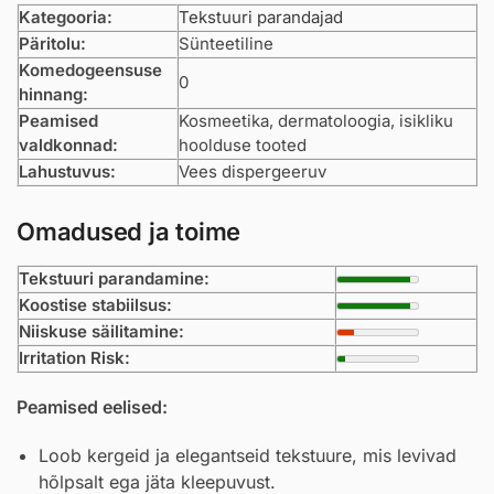
Kategooria:
Tekstuuri parandajad
Päritolu:
Sünteetiline
Komedogeensuse
0
hinnang:
Peamised
Kosmeetika, dermatoloogia, isikliku
valdkonnad:
hoolduse tooted
Lahustuvus:
Vees dispergeeruv
Omadused ja toime
Tekstuuri parandamine:
Koostise stabiilsus:
Niiskuse säilitamine:
Irritation Risk:
Peamised eelised:
Loob kergeid ja elegantseid tekstuure, mis levivad
hõlpsalt ega jäta kleepuvust.