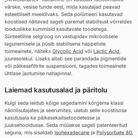
värske, vesise tunde eest, mida kasutajad peavad
esteetiliselt meeldivaks. Seda polümeeri kasutavad
koostised näitavad sageli paremat stabiilsust võrreldes
looduslikke kummisid kasutavate toodetega.
Sünteetiline selgroog on vastupidav mikroobsele
lagunemisele ja püsib stabiilsena happeliste
toimeainete, näiteks
Glycolic Acid
või
Lactic Acid
,
juuresolekul. Lisaks aitab see parandada pigmentide
või päikesefiltrite suspensiooni, tagades toimeainete
ühtlase jaotumise nahapinnal.
Laiemad kasutusalad ja päritolu
Kuigi seda leidub kõige sagedamini kõrgema klassi
näoniisutajates ja seerumites, ulatub selle koostisosa
kasutusala ka päikesekaitsetoodetesse ja
juuksehooldusse. Seda müüakse sageli patenteeritud
seguna, mis sisaldab
Isohexadecane
ja
Polysorbate 80
,