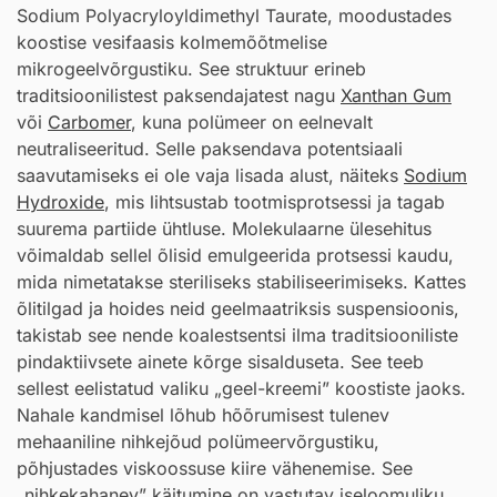
Sodium Polyacryloyldimethyl Taurate, moodustades
koostise vesifaasis kolmemõõtmelise
mikrogeelvõrgustiku. See struktuur erineb
traditsioonilistest paksendajatest nagu
Xanthan Gum
või
Carbomer
, kuna polümeer on eelnevalt
neutraliseeritud. Selle paksendava potentsiaali
saavutamiseks ei ole vaja lisada alust, näiteks
Sodium
Hydroxide
, mis lihtsustab tootmisprotsessi ja tagab
suurema partiide ühtluse. Molekulaarne ülesehitus
võimaldab sellel õlisid emulgeerida protsessi kaudu,
mida nimetatakse steriliseks stabiliseerimiseks. Kattes
õlitilgad ja hoides neid geelmaatriksis suspensioonis,
takistab see nende koalestsentsi ilma traditsiooniliste
pindaktiivsete ainete kõrge sisalduseta. See teeb
sellest eelistatud valiku „geel-kreemi” koostiste jaoks.
Nahale kandmisel lõhub hõõrumisest tulenev
mehaaniline nihkejõud polümeervõrgustiku,
põhjustades viskoossuse kiire vähenemise. See
„nihkekahanev” käitumine on vastutav iseloomuliku