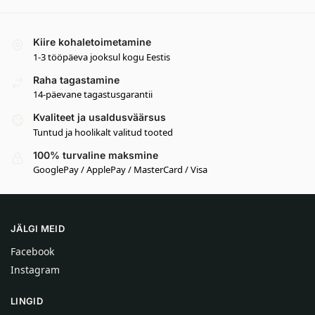
Kiire kohaletoimetamine
1-3 tööpäeva jooksul kogu Eestis
Raha tagastamine
14-päevane tagastusgarantii
Kvaliteet ja usaldusväärsus
Tuntud ja hoolikalt valitud tooted
100% turvaline maksmine
GooglePay / ApplePay / MasterCard / Visa
JÄLGI MEID
Facebook
Instagram
LINGID