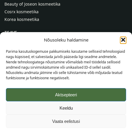
Beauty of Joseon kosmeetika
Cosrx kosmeetika
Korea kosmeetika
TEAVE
Nõusoleku haldamine
Meist
Kontaktid
Parima kasutuskogemuse pakkumiseks kasutame selliseid tehnoloogiaid
nagu küpsised, et salvestada ja/või pääseda ligi seadme andmetele.
Abi
Nende tehnoloogiatega nõustumine võimaldab meil töödelda selliseid
andmeid nagu sirvimiskäitumine või unikaalsed ID-d sellel saidil.
TEAVE OSTJALE
Nõusoleku andmata jätmine või selle tühistamine võib mõjutada teatud
funktsioone ja funktsioone negatiivselt.
Tarnetingimused
Tingimused
Aktsepteeri
Privaatsuspoliitika
Veebikaart
Keeldu
©
2026
SincereSkin.ee
Kõik õigused kaitstud.
Vaata eelistusi