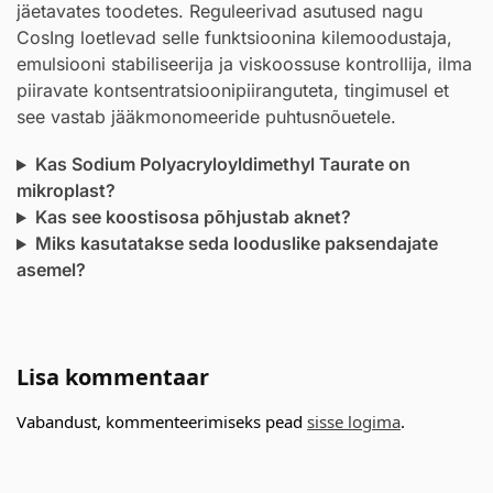
jäetavates toodetes. Reguleerivad asutused nagu
CosIng loetlevad selle funktsioonina kilemoodustaja,
emulsiooni stabiliseerija ja viskoossuse kontrollija, ilma
piiravate kontsentratsioonipiiranguteta, tingimusel et
see vastab jääkmonomeeride puhtusnõuetele.
Kas Sodium Polyacryloyldimethyl Taurate on
mikroplast?
Kas see koostisosa põhjustab aknet?
Miks kasutatakse seda looduslike paksendajate
asemel?
Lisa kommentaar
Vabandust, kommenteerimiseks pead
sisse logima
.