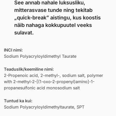
See annab nahale luksusliku,
mitterasvase tunde ning tekitab
„quick-break” aistingu, kus koostis
näib nahaga kokkupuutel veeks
sulavat.
INCI nimi:
Sodium Polyacryloyldimethyl Taurate
Teaduslik/keemiline nimi:
2-Propenoic acid, 2-methyl-, sodium salt, polymer
with 2-methyl-2-[(1-oxo-2-propenyl)amino]-1-
propanesulfonic acid monosodium salt
Tuntud ka kui:
Sodium Polyacryloyldimethyltaurate, SPT