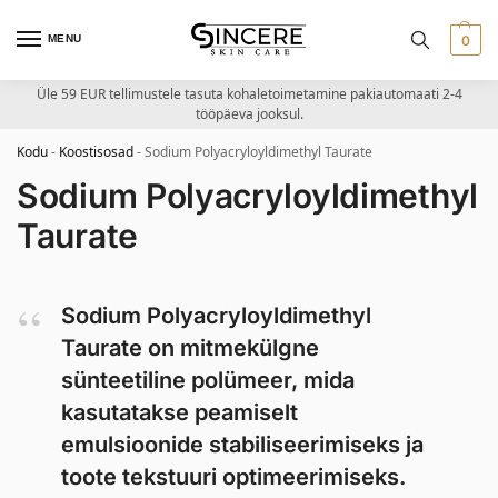
MENU
0
Üle 59 EUR tellimustele tasuta kohaletoimetamine pakiautomaati 2-4
tööpäeva jooksul.
Kodu
-
Koostisosad
-
Sodium Polyacryloyldimethyl Taurate
Sodium Polyacryloyldimethyl
Taurate
Sodium Polyacryloyldimethyl
Taurate on mitmekülgne
sünteetiline polümeer, mida
kasutatakse peamiselt
emulsioonide stabiliseerimiseks ja
toote tekstuuri optimeerimiseks.