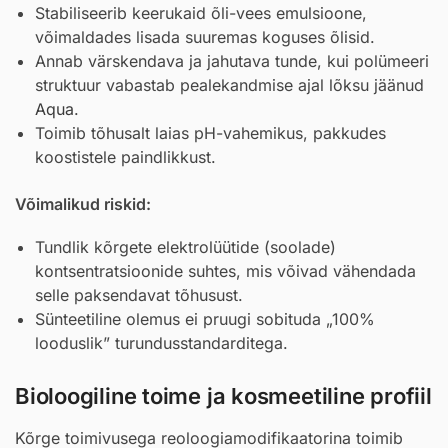
Stabiliseerib keerukaid õli-vees emulsioone,
võimaldades lisada suuremas koguses õlisid.
Annab värskendava ja jahutava tunde, kui polümeeri
struktuur vabastab pealekandmise ajal lõksu jäänud
Aqua
.
Toimib tõhusalt laias pH-vahemikus, pakkudes
koostistele paindlikkust.
Võimalikud riskid:
Tundlik kõrgete elektrolüütide (soolade)
kontsentratsioonide suhtes, mis võivad vähendada
selle paksendavat tõhusust.
Sünteetiline olemus ei pruugi sobituda „100%
looduslik” turundusstandarditega.
Bioloogiline toime ja kosmeetiline profiil
Kõrge toimivusega reoloogiamodifikaatorina toimib