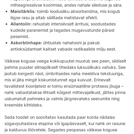
mitteagressiivse koorimise, andes nahale sileduse ja sära.
Maisitärklis:
toimib loodusliku absorbendina, mis kogub
liigse rasu ja aitab säilitada matistavat efekti.
Allantoiin:
rahustab intensiivselt ärritusi, soodustades
kudede paranemist ja tagades mugavustunde pärast
pesemist.
Askorbiinhape:
ühtlustab nahatooni ja pakub
antioksüdantset kaitset vabade radikaalide mõju eest.
Väikese koguse veega kokkupuutel muutub see peen, siidiselt
pehme puuder silmapilkselt tihedaks luksuslikuks vahuks. See
jaotub kergesti näol, ümbritsedes naha meeldiva tekstuuriga,
mis ei jäta mingit kiskumistunnet ega kuivust. Erinevalt
tavalistest koorijatest ei toimu ensümaatiline protsess jõuga –
nahk vabastatakse lihtsalt kõigest mittevajalikust, jättes pinna
uskumatult pehmeks ja valmis järgnevateks seerumite ning
kreemide kihtideks.
Seda toodet on soovitatav kasutada paar korda nädalas
sügavpuhastava etapina või igapäevaselt, kui nahk on rasune
ja kalduvus löövetele. Segades peopesas väikese koguse