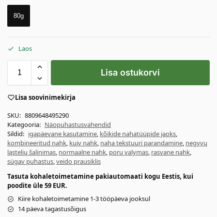
80g
Laos
Lisa ostukorvi
Lisa soovinimekirja
SKU:
8809648495290
Kategooria:
Näopuhastusvahendid
Sildid:
igapäevane kasutamine
,
kõikide nahatüüpide jaoks
,
kombineeritud nahk
,
kuiv nahk
,
naha tekstuuri parandamine
,
negyvų
ląstelių šalinimas
,
normaalne nahk
,
porų valymas
,
rasvane nahk
,
sügav puhastus
,
veido prausiklis
Tasuta kohaletoimetamine pakiautomaati kogu Eestis, kui
poodite üle 59 EUR.
Kiire kohaletoimetamine 1-3 tööpäeva jooksul
14 päeva tagastusõigus