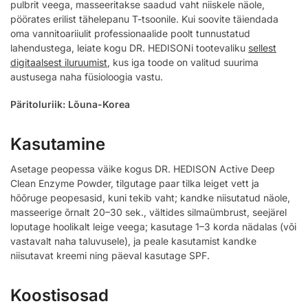
pulbrit veega, masseeritakse saadud vaht niiskele näole,
pöörates erilist tähelepanu T-tsoonile. Kui soovite täiendada
oma vannitoariiulit professionaalide poolt tunnustatud
lahendustega, leiate kogu DR. HEDISONi tootevaliku
sellest
digitaalsest iluruumist
, kus iga toode on valitud suurima
austusega naha füsioloogia vastu.
Päritoluriik: Lõuna-Korea
Kasutamine
Asetage peopessa väike kogus DR. HEDISON Active Deep
Clean Enzyme Powder, tilgutage paar tilka leiget vett ja
hõõruge peopesasid, kuni tekib vaht; kandke niisutatud näole,
masseerige õrnalt 20–30 sek., vältides silmaümbrust, seejärel
loputage hoolikalt leige veega; kasutage 1–3 korda nädalas (või
vastavalt naha taluvusele), ja peale kasutamist kandke
niisutavat kreemi ning päeval kasutage SPF.
Koostisosad