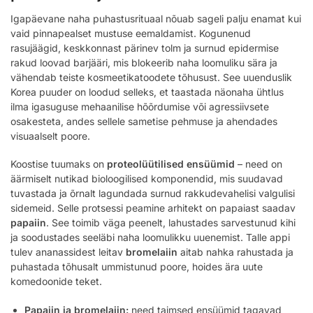
Igapäevane naha puhastusrituaal nõuab sageli palju enamat kui
vaid pinnapealset mustuse eemaldamist. Kogunenud
rasujäägid, keskkonnast pärinev tolm ja surnud epidermise
rakud loovad barjääri, mis blokeerib naha loomuliku sära ja
vähendab teiste kosmeetikatoodete tõhusust. See uuenduslik
Korea puuder on loodud selleks, et taastada näonaha ühtlus
ilma igasuguse mehaanilise hõõrdumise või agressiivsete
osakesteta, andes sellele sametise pehmuse ja ahendades
visuaalselt poore.
Koostise tuumaks on
proteolüütilised ensüümid
– need on
äärmiselt nutikad bioloogilised komponendid, mis suudavad
tuvastada ja õrnalt lagundada surnud rakkudevahelisi valgulisi
sidemeid. Selle protsessi peamine arhitekt on papaiast saadav
papaiin
. See toimib väga peenelt, lahustades sarvestunud kihi
ja soodustades seeläbi naha loomulikku uuenemist. Talle appi
tulev ananassidest leitav
bromelaiin
aitab nahka rahustada ja
puhastada tõhusalt ummistunud poore, hoides ära uute
komedoonide teket.
Papaiin ja bromelaiin:
need taimsed ensüümid tagavad