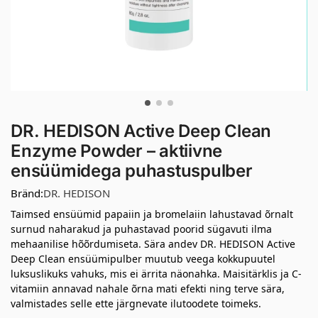
DR. HEDISON Active Deep Clean
Enzyme Powder – aktiivne
ensüümidega puhastuspulber
Bränd:
DR. HEDISON
Taimsed ensüümid papaiin ja bromelaiin lahustavad õrnalt
surnud naharakud ja puhastavad poorid sügavuti ilma
mehaanilise hõõrdumiseta. Sära andev DR. HEDISON Active
Deep Clean ensüümipulber muutub veega kokkupuutel
luksuslikuks vahuks, mis ei ärrita näonahka. Maisitärklis ja C-
vitamiin annavad nahale õrna mati efekti ning terve sära,
valmistades selle ette järgnevate ilutoodete toimeks.