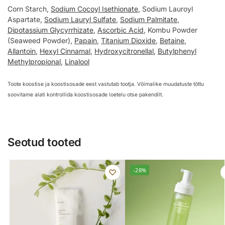
Corn Starch,
Sodium Cocoyl Isethionate
, Sodium Lauroyl
Aspartate,
Sodium Lauryl Sulfate
,
Sodium Palmitate
,
Dipotassium Glycyrrhizate
,
Ascorbic Acid
, Kombu Powder
(Seaweed Powder),
Papain
,
Titanium Dioxide
,
Betaine
,
Allantoin
,
Hexyl Cinnamal
,
Hydroxycitronellal
,
Butylphenyl
Methylpropional
,
Linalool
Toote koostise ja koostisosade eest vastutab tootja. Võimalike muudatuste tõttu
soovitame alati kontrollida koostisosade loetelu otse pakendilt.
Seotud tooted
-28%