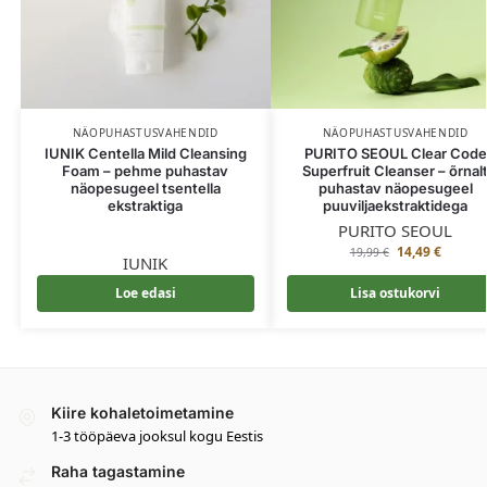
NÄOPUHASTUSVAHENDID
NÄOPUHASTUSVAHENDID
IUNIK Centella Mild Cleansing
PURITO SEOUL Clear Code
Foam – pehme puhastav
Superfruit Cleanser – õrnal
näopesugeel tsentella
puhastav näopesugeel
ekstraktiga
puuviljaekstraktidega
PURITO SEOUL
14,49
€
19,99
€
IUNIK
Loe edasi
Lisa ostukorvi
Kiire kohaletoimetamine
1-3 tööpäeva jooksul kogu Eestis
Raha tagastamine