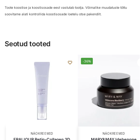
Toote koostise ja koostisosade eest vastutab tootja. Võimalike muudatuste tõttu
soovitame alati kontrollida koostisosade loetelu otse pakendilt.
Seotud tooted
-36%
NÄOKREEMID
NÄOKREEMID
FRAIJOUR Retin-Collagen 3D
MARY&MAY Idebenone