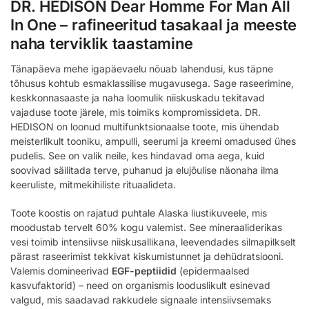
DR. HEDISON Dear Homme For Man All
In One – rafineeritud tasakaal ja meeste
naha terviklik taastamine
Tänapäeva mehe igapäevaelu nõuab lahendusi, kus täpne
tõhusus kohtub esmaklassilise mugavusega. Sage raseerimine,
keskkonnasaaste ja naha loomulik niiskuskadu tekitavad
vajaduse toote järele, mis toimiks kompromissideta. DR.
HEDISON on loonud multifunktsionaalse toote, mis ühendab
meisterlikult tooniku, ampulli, seerumi ja kreemi omadused ühes
pudelis. See on valik neile, kes hindavad oma aega, kuid
soovivad säilitada terve, puhanud ja elujõulise näonaha ilma
keeruliste, mitmekihiliste rituaalideta.
Toote koostis on rajatud puhtale Alaska liustikuveele, mis
moodustab tervelt 60% kogu valemist. See mineraaliderikas
vesi toimib intensiivse niiskusallikana, leevendades silmapilkselt
pärast raseerimist tekkivat kiskumistunnet ja dehüdratsiooni.
Valemis domineerivad
EGF-peptiidid
(epidermaalsed
kasvufaktorid) – need on organismis looduslikult esinevad
valgud, mis saadavad rakkudele signaale intensiivsemaks