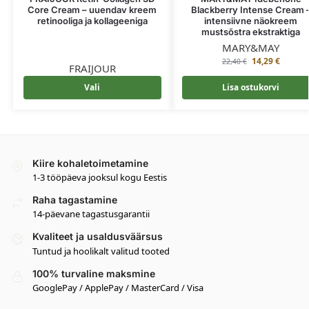
Core Cream – uuendav kreem
Blackberry Intense Cream 
retinooliga ja kollageeniga
intensiivne näokreem
mustsõstra ekstraktiga
MARY&MAY
14,29
€
22,40
€
FRAIJOUR
Vali
Lisa ostukorvi
Kiire kohaletoimetamine
1-3 tööpäeva jooksul kogu Eestis
Raha tagastamine
14-päevane tagastusgarantii
Kvaliteet ja usaldusväärsus
Tuntud ja hoolikalt valitud tooted
100% turvaline maksmine
GooglePay / ApplePay / MasterCard / Visa