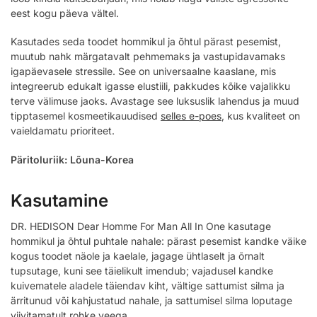
eest kogu päeva vältel.
Kasutades seda toodet hommikul ja õhtul pärast pesemist,
muutub nahk märgatavalt pehmemaks ja vastupidavamaks
igapäevasele stressile. See on universaalne kaaslane, mis
integreerub edukalt igasse elustiili, pakkudes kõike vajalikku
terve välimuse jaoks. Avastage see luksuslik lahendus ja muud
tipptasemel kosmeetikauudised
selles e-poes
, kus kvaliteet on
vaieldamatu prioriteet.
Päritoluriik: Lõuna-Korea
Kasutamine
DR. HEDISON Dear Homme For Man All In One kasutage
hommikul ja õhtul puhtale nahale: pärast pesemist kandke väike
kogus toodet näole ja kaelale, jagage ühtlaselt ja õrnalt
tupsutage, kuni see täielikult imendub; vajadusel kandke
kuivematele aladele täiendav kiht, vältige sattumist silma ja
ärritunud või kahjustatud nahale, ja sattumisel silma loputage
viivitamatult rohke veega.