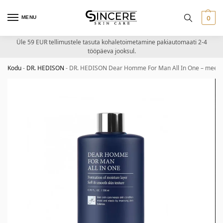
MENU
0
Üle 59 EUR tellimustele tasuta kohaletoimetamine pakiautomaati 2-4
tööpäeva jooksul.
Kodu
-
DR. HEDISON
-
DR. HEDISON Dear Homme For Man All In One – meest