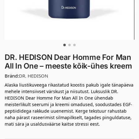
DR. HEDISON Dear Homme For Man
All In One – meeste kõik-ühes kreem
Bränd:
DR. HEDISON
Alaska liustikuveega rikastatud koostis pakub igale tänapäeva
mehele intensiivset värskust ja niisutust. Luksuslik DR.
HEDISON Dear Homme For Man All In One ühendab
meisterlikult seerumi ja kreemi omadused, soodustades EGF-
peptiididega rakkude uuenemist. Kerge tekstuur rahustab
naha pärast raseerimist silmapilkselt, tagades pinguldatuse,
mati sära ja usaldusväärse kaitse stressi eest.