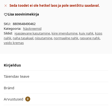
Seda toodet ei ole hetkel laos ja pole seetõttu saadaval.
Lisa soovinimekirja
SKU:
8809648490462
Kategooria:
Näokreemid
Sildid:
igapäevane kasutamine
,
kiire imendumine
,
kuiv nahk
,
küps
nahk
,
naha tasakaal
,
niisutamine
,
normaalne nahk
,
rasvane nahk
,
veido kremas
Kirjeldus
Täiendav teave
Bränd
Arvustused
0