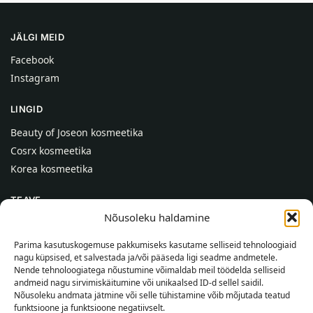
JÄLGI MEID
Facebook
Instagram
LINGID
Beauty of Joseon kosmeetika
Cosrx kosmeetika
Korea kosmeetika
TEAVE
Nõusoleku haldamine
Meist
Kontaktid
Parima kasutuskogemuse pakkumiseks kasutame selliseid tehnoloogiaid
nagu küpsised, et salvestada ja/või pääseda ligi seadme andmetele.
Abi
Nende tehnoloogiatega nõustumine võimaldab meil töödelda selliseid
andmeid nagu sirvimiskäitumine või unikaalsed ID-d sellel saidil.
TEAVE OSTJALE
Nõusoleku andmata jätmine või selle tühistamine võib mõjutada teatud
funktsioone ja funktsioone negatiivselt.