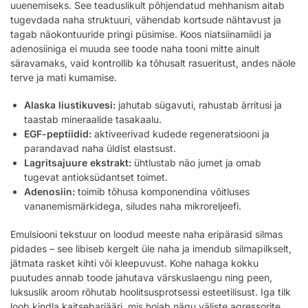
uuenemiseks. See teaduslikult põhjendatud mehhanism aitab
tugevdada naha struktuuri, vähendab kortsude nähtavust ja
tagab näokontuuride pringi püsimise. Koos niatsiinamiidi ja
adenosiiniga ei muuda see toode naha tooni mitte ainult
säravamaks, vaid kontrollib ka tõhusalt rasueritust, andes näole
terve ja mati kumamise.
Alaska liustikuvesi:
jahutab sügavuti, rahustab ärritusi ja
taastab mineraalide tasakaalu.
EGF-peptiidid:
aktiveerivad kudede regeneratsiooni ja
parandavad naha üldist elastsust.
Lagritsajuure ekstrakt:
ühtlustab näo jumet ja omab
tugevat antioksüdantset toimet.
Adenosiin:
toimib tõhusa komponendina võitluses
vananemismärkidega, siludes naha mikroreljeefi.
Emulsiooni tekstuur on loodud meeste naha eripärasid silmas
pidades – see libiseb kergelt üle naha ja imendub silmapilkselt,
jätmata rasket kihti või kleepuvust. Kohe nahaga kokku
puutudes annab toode jahutava värskuslaengu ning peen,
luksuslik aroom rõhutab hoolitsusprotsessi esteetilisust. Iga tilk
loob kindla kaitsebarjääri, mis hoiab nägu väliste agressorite