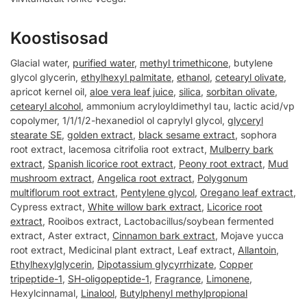
Koostisosad
Glacial water,
purified water
,
methyl trimethicone
, butylene
glycol glycerin,
ethylhexyl palmitate
,
ethanol
,
cetearyl olivate
,
apricot kernel oil,
aloe vera leaf juice
,
silica
,
sorbitan olivate
,
cetearyl alcohol
, ammonium acryloyldimethyl tau, lactic acid/vp
copolymer, 1/1/1/2-hexanediol ol caprylyl glycol,
glyceryl
stearate SE
,
golden extract
,
black sesame extract
, sophora
root extract, lacemosa citrifolia root extract,
Mulberry bark
extract
,
Spanish licorice root extract
,
Peony root extract
,
Mud
mushroom extract
,
Angelica root extract
,
Polygonum
multiflorum root extract
,
Pentylene glycol
,
Oregano leaf extract
,
Cypress extract,
White willow bark extract
,
Licorice root
extract
, Rooibos extract, Lactobacillus/soybean fermented
extract, Aster extract,
Cinnamon bark extract
, Mojave yucca
root extract, Medicinal plant extract, Leaf extract,
Allantoin
,
Ethylhexylglycerin
,
Dipotassium glycyrrhizate
,
Copper
tripeptide-1
,
SH-oligopeptide-1
,
Fragrance
,
Limonene
,
Hexylcinnamal,
Linalool
,
Butylphenyl methylpropional