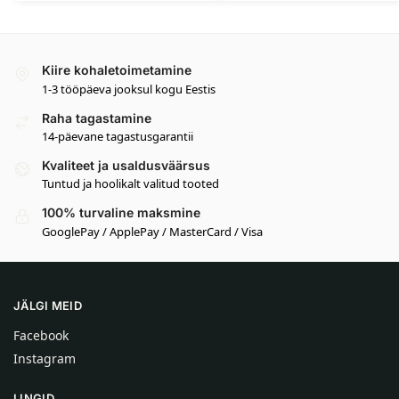
Kiire kohaletoimetamine
1-3 tööpäeva jooksul kogu Eestis
Raha tagastamine
14-päevane tagastusgarantii
Kvaliteet ja usaldusväärsus
Tuntud ja hoolikalt valitud tooted
100% turvaline maksmine
GooglePay / ApplePay / MasterCard / Visa
JÄLGI MEID
Facebook
Instagram
LINGID