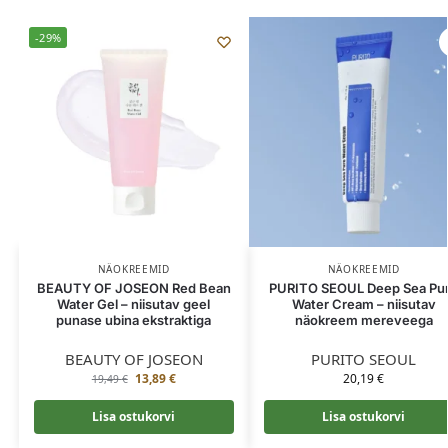
-29%
NÄOKREEMID
NÄOKREEMID
BEAUTY OF JOSEON Red Bean
PURITO SEOUL Deep Sea Pu
Water Gel – niisutav geel
Water Cream – niisutav
punase ubina ekstraktiga
näokreem mereveega
BEAUTY OF JOSEON
PURITO SEOUL
13,89
€
20,19
€
19,49
€
Lisa ostukorvi
Lisa ostukorvi