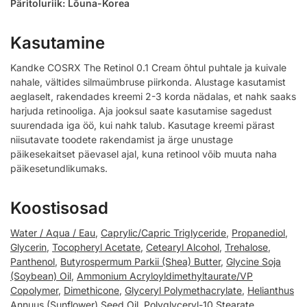
Päritoluriik: Lõuna-Korea
Kasutamine
Kandke COSRX The Retinol 0.1 Cream õhtul puhtale ja kuivale
nahale, vältides silmaümbruse piirkonda. Alustage kasutamist
aeglaselt, rakendades kreemi 2-3 korda nädalas, et nahk saaks
harjuda retinooliga. Aja jooksul saate kasutamise sagedust
suurendada iga öö, kui nahk talub. Kasutage kreemi pärast
niisutavate toodete rakendamist ja ärge unustage
päikesekaitset päevasel ajal, kuna retinool võib muuta naha
päikesetundlikumaks.
Koostisosad
Water / Aqua / Eau
,
Caprylic/Capric Triglyceride
,
Propanediol
,
Glycerin
,
Tocopheryl Acetate
,
Cetearyl Alcohol
,
Trehalose
,
Panthenol
,
Butyrospermum Parkii (Shea) Butter
,
Glycine Soja
(Soybean) Oil
,
Ammonium Acryloyldimethyltaurate/VP
Copolymer
,
Dimethicone
,
Glyceryl Polymethacrylate
,
Helianthus
Annuus (Sunflower) Seed Oil
,
Polyglyceryl-10 Stearate
,