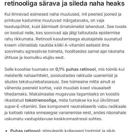
retinooliga särava ja sileda naha heaks
Kui ilmnevad esimesed naha muutused, mil peened jooned ja
prinkuse kadumine muutuvad märgatavaks, on vaja
teaduspõhist, kuid äärmiselt õrnatoimelist lahendust. See toode
on loodud neile, kes soovivad aja jälgi taltsutada epidermise
rahu rikkumata. Retinooli kasutamisega alustajatele suunatud
kreem võimaldab nautida kõiki A-vitamiini eeliseid ilma
soovimatu agressiivse toimeta, hoolitsedes samal ajal näonaha
ühtluse ja loomuliku elujõu eest.
Selle koostise tuumaks on
0,1% puhas retinool
, mis toimib kui
meisterlik nahaarhitekt, soodustades rakkude uuenemist ja
siludes tekstuuriebatasasusi. See toimeaine mitte ainult ei
vähenda peeneid kortse, vaid muudab koed visuaalselt
tihedamaks. Maksimaalse mugavuse tagamiseks on koostis
rikastatud
tokotrienooliga
, mida tuntakse ka kui ülivõimsat
super-E-vitamiini. See komponent neutraliseerib vabu radikaale
ja kaitseb rakke enneaegse vananemise eest, andes näonahale
uskumatu vastupidavuse keskkonnastressi suhtes.
Puhas retinool:
stimuleerib kollageeni tootmist ja silub