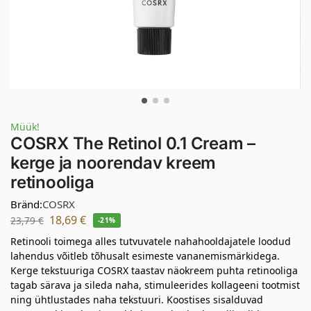
Müük!
COSRX The Retinol 0.1 Cream –
kerge ja noorendav kreem
retinooliga
Bränd:
COSRX
18,69
€
23,79
€
-21%
Retinooli toimega alles tutvuvatele nahahooldajatele loodud
lahendus võitleb tõhusalt esimeste vananemismärkidega.
Kerge tekstuuriga COSRX taastav näokreem puhta retinooliga
tagab särava ja sileda naha, stimuleerides kollageeni tootmist
ning ühtlustades naha tekstuuri. Koostises sisalduvad