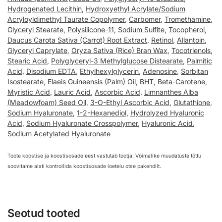
Hydrogenated Lecithin
,
Hydroxyethyl Acrylate/Sodium
Acryloyldimethyl Taurate Copolymer
,
Carbomer
,
Tromethamine
,
Glyceryl Stearate
,
Polysilicone-11
,
Sodium Sulfite
,
Tocopherol
,
Daucus Carota Sativa (Carrot) Root Extract
,
Retinol
,
Allantoin
,
Glyceryl Caprylate
,
Oryza Sativa (Rice) Bran Wax
,
Tocotrienols
,
Stearic Acid
,
Polyglyceryl-3 Methylglucose Distearate
,
Palmitic
Acid
,
Disodium EDTA
,
Ethylhexylglycerin
,
Adenosine
,
Sorbitan
Isostearate
,
Elaeis Guineensis (Palm) Oil
,
BHT
,
Beta-Carotene
,
Myristic Acid
,
Lauric Acid
,
Ascorbic Acid
,
Limnanthes Alba
(Meadowfoam) Seed Oil
,
3-O-Ethyl Ascorbic Acid
,
Glutathione
,
Sodium Hyaluronate
,
1-2-Hexanediol
,
Hydrolyzed Hyaluronic
Acid
,
Sodium Hyaluronate Crosspolymer
,
Hyaluronic Acid
,
Sodium Acetylated Hyaluronate
Toote koostise ja koostisosade eest vastutab tootja. Võimalike muudatuste tõttu
soovitame alati kontrollida koostisosade loetelu otse pakendilt.
Seotud tooted