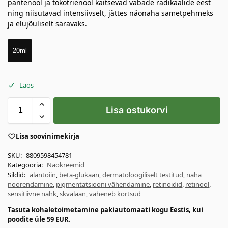
pantenool ja tokotrienool kaitsevad vabade radikaalide eest
ning niisutavad intensiivselt, jättes näonaha sametpehmeks
ja elujõuliselt säravaks.
20ml
Laos
Lisa ostukorvi
Lisa soovinimekirja
SKU:
8809598454781
Kategooria:
Näokreemid
Sildid:
alantoiin
,
beta-glukaan
,
dermatoloogiliselt testitud
,
naha
noorendamine
,
pigmentatsiooni vähendamine
,
retinoidid
,
retinool
,
sensitiivne nahk
,
skvalaan
,
väheneb kortsud
Tasuta kohaletoimetamine pakiautomaati kogu Eestis, kui
poodite üle 59 EUR.