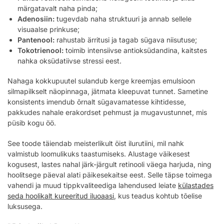
märgatavalt naha pinda;
Adenosiin:
tugevdab naha struktuuri ja annab sellele
visuaalse prinkuse;
Pantenool:
rahustab ärritusi ja tagab sügava niisutuse;
Tokotrienool:
toimib intensiivse antioksüdandina, kaitstes
nahka oksüdatiivse stressi eest.
Nahaga kokkupuutel sulandub kerge kreemjas emulsioon
silmapilkselt näopinnaga, jätmata kleepuvat tunnet. Sametine
konsistents imendub õrnalt sügavamatesse kihtidesse,
pakkudes nahale erakordset pehmust ja mugavustunnet, mis
püsib kogu öö.
See toode täiendab meisterlikult öist ilurutiini, mil nahk
valmistub loomulikuks taastumiseks. Alustage väikesest
kogusest, lastes nahal järk-järgult retinooli väega harjuda, ning
hoolitsege päeval alati päikesekaitse eest. Selle täpse toimega
vahendi ja muud tippkvaliteediga lahendused leiate
külastades
seda hoolikalt kureeritud iluoaasi
, kus teadus kohtub tõelise
luksusega.