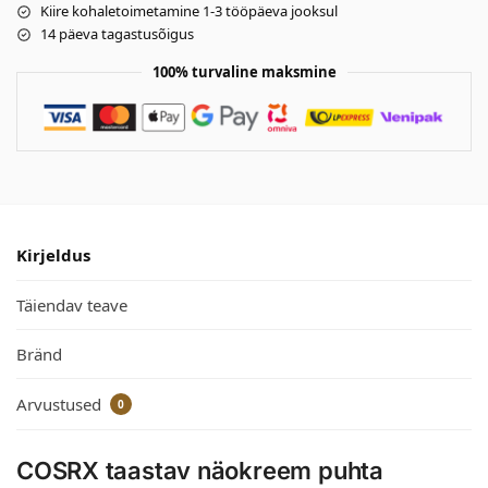
Kiire kohaletoimetamine 1-3 tööpäeva jooksul
14 päeva tagastusõigus
100% turvaline maksmine
Kirjeldus
Täiendav teave
Bränd
Arvustused
0
COSRX taastav näokreem puhta