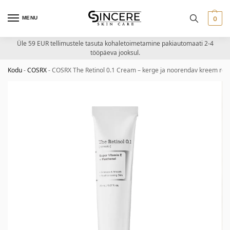
MENU
0
Üle 59 EUR tellimustele tasuta kohaletoimetamine pakiautomaati 2-4
tööpäeva jooksul.
Kodu
-
COSRX
-
COSRX The Retinol 0.1 Cream – kerge ja noorendav kreem reti