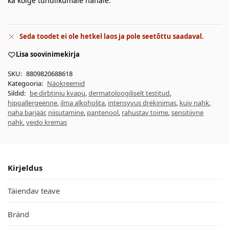
ka kõige tundlikumale nahale.
Seda toodet ei ole hetkel laos ja pole seetõttu saadaval.
Lisa soovinimekirja
SKU:
8809820688618
Kategooria:
Näokreemid
Sildid:
be dirbtinių kvapų
,
dermatoloogiliselt testitud
,
hipoallergeenne
,
ilma alkoholita
,
intensyvus drėkinimas
,
kuiv nahk
,
naha barjäär
,
niisutamine
,
pantenool
,
rahustav toime
,
sensitiivne
nahk
,
veido kremas
Kirjeldus
Täiendav teave
Bränd