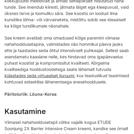
kokkupuutel meeldivalt ja annab silmapilkselt niisutatud naha
tunde. See imendub kiiresti, jätmata läiget ega kleepuvust, vaid
üksnes terve ja loomuliku sära. See koostis on loodud ilma
kunstlike lõhna- või värvaineteta, mistõttu sobib see ideaalselt
ka kõige tundlikumale näonahale.
See kreem avaldab oma omadused kõige paremini viimase
nahahooldusetapina, valmistades näo hommikul päeva jaoks
ette ja taastades seda õhtul intensiivselt puhkeajal. Sellest saab
asendamatu kaaslane neile, kes hindavad oma igapäevaelus
puhast koostist ja kompromissitut kvaliteeti. Kõrgeima
kvaliteediga hooldustoodetega saate lähemalt tutvuda
külastades seda virtuaalset iluruumi
, kus teaduslikud teadmised
kohtuvad esteetilise lähenemisega enesehooldusele.
Päritoluriik: Lõuna-Korea
Kasutamine
Viimasel nahahooldusetapil võtke vajalik kogus ETUDE
Soonjung 2X Barrier Intensive Cream kreemi, kandke see õrnalt