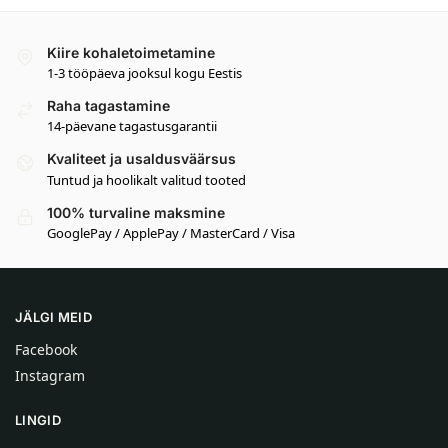
Kiire kohaletoimetamine
1-3 tööpäeva jooksul kogu Eestis
Raha tagastamine
14-päevane tagastusgarantii
Kvaliteet ja usaldusväärsus
Tuntud ja hoolikalt valitud tooted
100% turvaline maksmine
GooglePay / ApplePay / MasterCard / Visa
JÄLGI MEID
Facebook
Instagram
LINGID