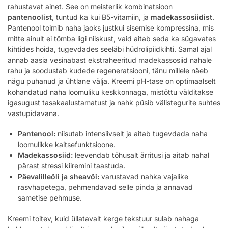
rahustavat ainet. See on meisterlik kombinatsioon
pantenoolist
, tuntud ka kui B5-vitamiin, ja
madekassosiidist
.
Pantenool toimib naha jaoks justkui sisemise kompressina, mis
mitte ainult ei tõmba ligi niiskust, vaid aitab seda ka sügavates
kihtides hoida, tugevdades seeläbi hüdrolipiidkihti. Samal ajal
annab aasia vesinabast ekstraheeritud madekassosiid nahale
rahu ja soodustab kudede regeneratsiooni, tänu millele näeb
nägu puhanud ja ühtlane välja. Kreemi pH-tase on optimaalselt
kohandatud naha loomuliku keskkonnaga, mistõttu välditakse
igasugust tasakaalustamatust ja nahk püsib välistegurite suhtes
vastupidavana.
Pantenool:
niisutab intensiivselt ja aitab tugevdada naha
loomulikke kaitsefunktsioone.
Madekassosiid:
leevendab tõhusalt ärritusi ja aitab nahal
pärast stressi kiiremini taastuda.
Päevalilleõli ja sheavõi:
varustavad nahka vajalike
rasvhapetega, pehmendavad selle pinda ja annavad
sametise pehmuse.
Kreemi toitev, kuid üllatavalt kerge tekstuur sulab nahaga