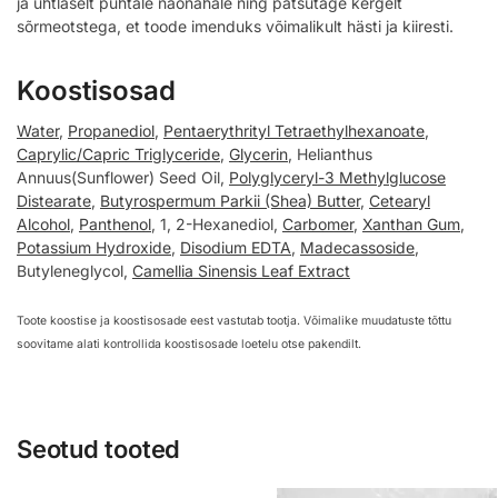
ja ühtlaselt puhtale näonahale ning patsutage kergelt
sõrmeotstega, et toode imenduks võimalikult hästi ja kiiresti.
Koostisosad
Water
,
Propanediol
,
Pentaerythrityl Tetraethylhexanoate
,
Caprylic/Capric Triglyceride
,
Glycerin
, Helianthus
Annuus(Sunflower) Seed Oil,
Polyglyceryl-3 Methylglucose
Distearate
,
Butyrospermum Parkii (Shea) Butter
,
Cetearyl
Alcohol
,
Panthenol
, 1, 2-Hexanediol,
Carbomer
,
Xanthan Gum
,
Potassium Hydroxide
,
Disodium EDTA
,
Madecassoside
,
Butyleneglycol,
Camellia Sinensis Leaf Extract
Toote koostise ja koostisosade eest vastutab tootja. Võimalike muudatuste tõttu
soovitame alati kontrollida koostisosade loetelu otse pakendilt.
Seotud tooted