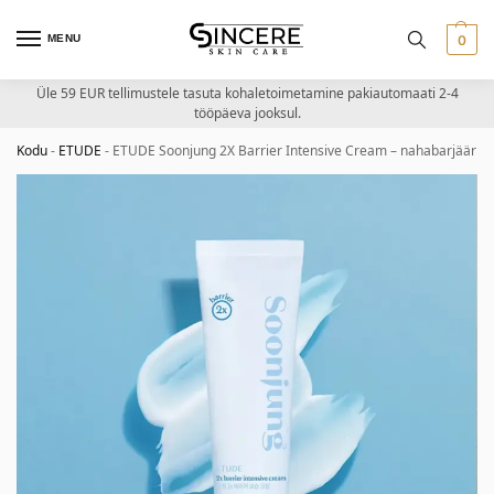
MENU
0
Üle 59 EUR tellimustele tasuta kohaletoimetamine pakiautomaati 2-4
tööpäeva jooksul.
Kodu
-
ETUDE
-
ETUDE Soonjung 2X Barrier Intensive Cream – nahabarjääri 