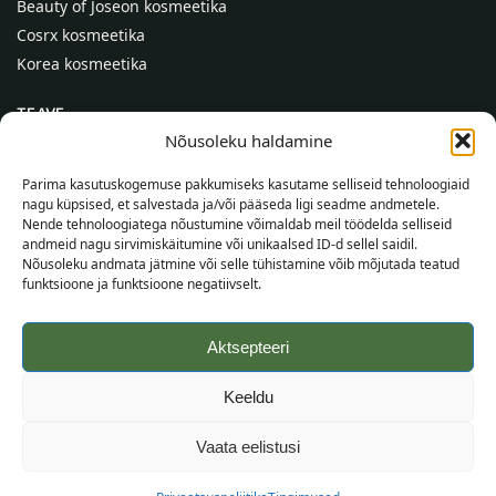
Beauty of Joseon kosmeetika
Cosrx kosmeetika
Korea kosmeetika
TEAVE
Nõusoleku haldamine
Meist
Kontaktid
Parima kasutuskogemuse pakkumiseks kasutame selliseid tehnoloogiaid
nagu küpsised, et salvestada ja/või pääseda ligi seadme andmetele.
Abi
Nende tehnoloogiatega nõustumine võimaldab meil töödelda selliseid
andmeid nagu sirvimiskäitumine või unikaalsed ID-d sellel saidil.
TEAVE OSTJALE
Nõusoleku andmata jätmine või selle tühistamine võib mõjutada teatud
funktsioone ja funktsioone negatiivselt.
Tarnetingimused
Tingimused
Aktsepteeri
Privaatsuspoliitika
Veebikaart
Keeldu
©
2026
SincereSkin.ee
Kõik õigused kaitstud.
Vaata eelistusi