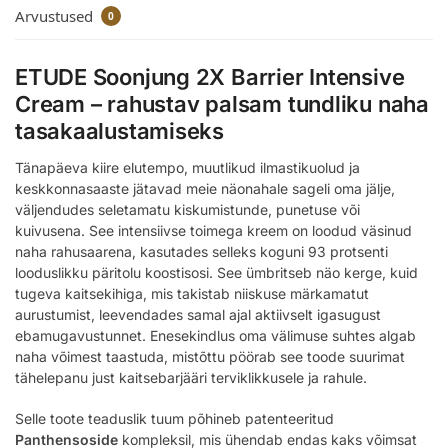
Arvustused
0
ETUDE Soonjung 2X Barrier Intensive
Cream – rahustav palsam tundliku naha
tasakaalustamiseks
Tänapäeva kiire elutempo, muutlikud ilmastikuolud ja
keskkonnasaaste jätavad meie näonahale sageli oma jälje,
väljendudes seletamatu kiskumistunde, punetuse või
kuivusena. See intensiivse toimega kreem on loodud väsinud
naha rahusaarena, kasutades selleks koguni 93 protsenti
looduslikku päritolu koostisosi. See ümbritseb näo kerge, kuid
tugeva kaitsekihiga, mis takistab niiskuse märkamatut
aurustumist, leevendades samal ajal aktiivselt igasugust
ebamugavustunnet. Enesekindlus oma välimuse suhtes algab
naha võimest taastuda, mistõttu pöörab see toode suurimat
tähelepanu just kaitsebarjääri terviklikkusele ja rahule.
Selle toote teaduslik tuum põhineb patenteeritud
Panthensoside
kompleksil, mis ühendab endas kaks võimsat