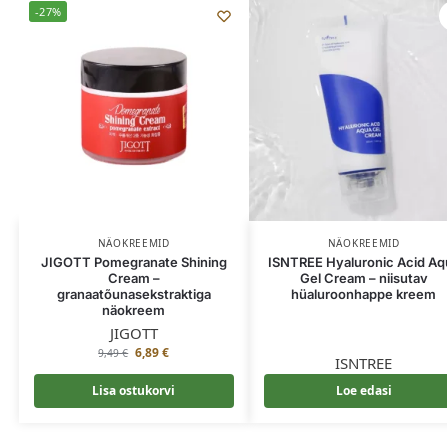
-27%
NÄOKREEMID
NÄOKREEMID
JIGOTT Pomegranate Shining
ISNTREE Hyaluronic Acid Aq
Cream –
Gel Cream – niisutav
granaatõunasekstraktiga
hüaluroonhappe kreem
näokreem
JIGOTT
6,89
€
9,49
€
ISNTREE
Lisa ostukorvi
Loe edasi