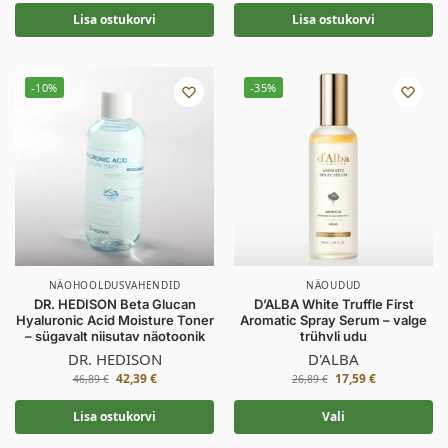
Lisa ostukorvi
Lisa ostukorvi
-10%
-35%
NÄOHOOLDUSVAHENDID
NÄOUDUD
DR. HEDISON Beta Glucan
D’ALBA White Truffle First
Hyaluronic Acid Moisture Toner
Aromatic Spray Serum – valge
– sügavalt niisutav näotoonik
trühvli udu
DR. HEDISON
D'ALBA
42,39
€
17,59
€
46,89
€
26,89
€
Lisa ostukorvi
Vali