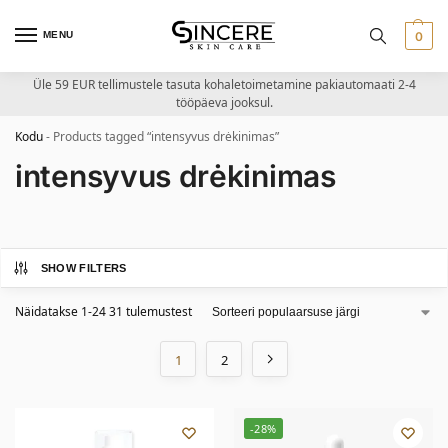
MENU
0
Üle 59 EUR tellimustele tasuta kohaletoimetamine pakiautomaati 2-4
tööpäeva jooksul.
Kodu
-
Products tagged “intensyvus drėkinimas”
intensyvus drėkinimas
SHOW FILTERS
Näidatakse 1-24 31 tulemustest
1
2
-28%