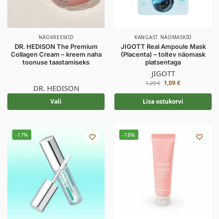
NÄOKREEMID
KANGAST NÄOMASKID
DR. HEDISON The Premium
JIGOTT Real Ampoule Mask
Collagen Cream – kreem naha
(Placenta) – toitev näomask
toonuse taastamiseks
platsentaga
JIGOTT
1,09
€
1,29
€
DR. HEDISON
Vali
Lisa ostukorvi
-17%
-18%