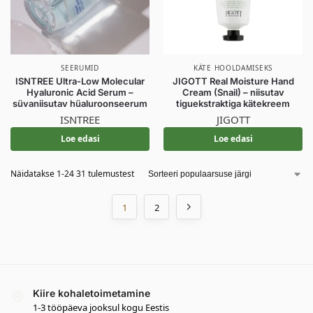
SEERUMID
KÄTE HOOLDAMISEKS
ISNTREE Ultra-Low Molecular
JIGOTT Real Moisture Hand
Hyaluronic Acid Serum –
Cream (Snail) – niisutav
süvaniisutav hüaluroonseerum
tiguekstraktiga kätekreem
ISNTREE
JIGOTT
Loe edasi
Loe edasi
Näidatakse 1-24 31 tulemustest
1
2
Kiire kohaletoimetamine
1-3 tööpäeva jooksul kogu Eestis