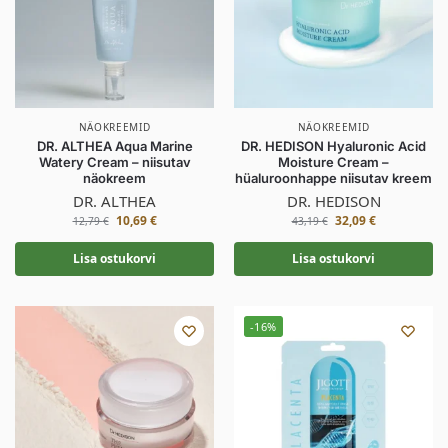
NÄOKREEMID
NÄOKREEMID
DR. ALTHEA Aqua Marine
DR. HEDISON Hyaluronic Acid
Watery Cream – niisutav
Moisture Cream –
näokreem
hüaluroonhappe niisutav kreem
DR. ALTHEA
DR. HEDISON
10,69
€
32,09
€
12,79
€
43,19
€
Lisa ostukorvi
Lisa ostukorvi
-16%