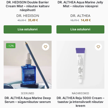
DR. HEDISON Double Barrier
DR. ALTHEA Aqua Marine Jelly
Cream Mist – niisutav kaitsev
Mist – niisutav näosprei
näopihusti
DR. HEDISON
DR. ALTHEA
35,49
€
14,49
€
43,39
€
18,79
€
Lisa ostukorvi
Lisa ostukorvi
-12%
SEERUMID
NÄOKREEMID
DR. ALTHEA Aqua Marine Deep
DR. ALTHEA Reju 5000 Cream –
Serum – sügavniisutav seerum
taastav ja intensiivselt niisutav
kreem