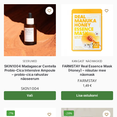
SEERUMID
KANGAST NÄOMASKID
SKIN1004 Madagascar Centella
FARMSTAY Real Essence Mask
Probio-Cica Intensive Ampoule
(Honey) – niisutav mee
– probio-cica rahustav
näomask
näoseerum
FARMSTAY
1,49
€
SKIN1004
Vali
Lisa ostukorvi
-7%
-28%