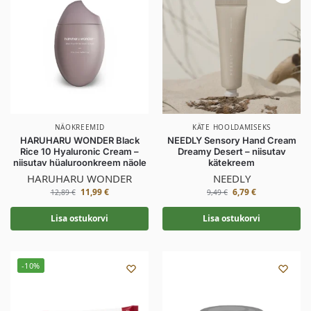
NÄOKREEMID
KÄTE HOOLDAMISEKS
HARUHARU WONDER Black
NEEDLY Sensory Hand Cream
Rice 10 Hyaluronic Cream –
Dreamy Desert – niisutav
niisutav hüaluroonkreem näole
kätekreem
HARUHARU WONDER
NEEDLY
11,99
€
6,79
€
12,89
€
9,49
€
Lisa ostukorvi
Lisa ostukorvi
-10%