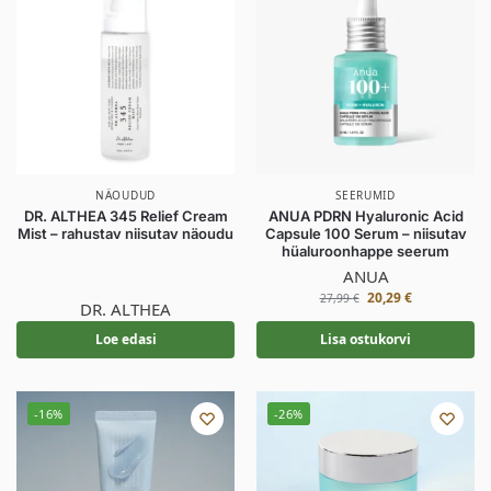
NÄOUDUD
SEERUMID
DR. ALTHEA 345 Relief Cream
ANUA PDRN Hyaluronic Acid
Mist – rahustav niisutav näoudu
Capsule 100 Serum – niisutav
hüaluroonhappe seerum
ANUA
20,29
€
27,99
€
DR. ALTHEA
Loe edasi
Lisa ostukorvi
-16%
-26%