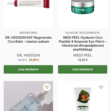
NÄOKREEMID
KULMUDE HOOLDAMISEKS
DR. HEDISON EGF Regenerate
MEDI PEEL Hyaluron Cica
Cica Balm – taastav palsam
Peptide 9 Ampoule Eye Patch –
niisutavad silmapadjakesed
peptiididega
DR. HEDISON
MEDI PEEL
25,99
€
18,09
€
28,99
€
Lisa ostukorvi
Lisa ostukorvi