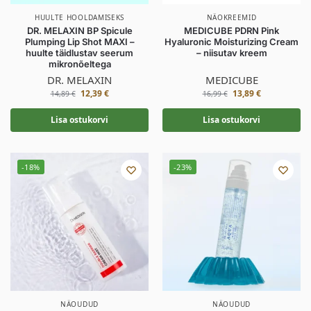
HUULTE HOOLDAMISEKS
NÄOKREEMID
DR. MELAXIN BP Spicule
MEDICUBE PDRN Pink
Plumping Lip Shot MAXI –
Hyaluronic Moisturizing Cream
huulte täidlustav seerum
– niisutav kreem
mikronõeltega
DR. MELAXIN
MEDICUBE
12,39
€
13,89
€
14,89
€
16,99
€
Lisa ostukorvi
Lisa ostukorvi
-18%
-23%
NÄOUDUD
NÄOUDUD