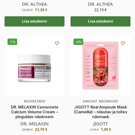
DR. ALTHEA
DR. ALTHEA
11,39
€
22,19
€
12,99
€
Lisa ostukorvi
Lisa ostukorvi
-5%
-8%
NÄOKREEMID
KANGAST NÄOMASKID
DR. MELAXIN Cemenrete
JIGOTT Real Ampoule Mask
Calcium Volume Cream –
(Camellia) – niisutav ja toitev
pinguldav näokreem
näomask
DR. MELAXIN
JIGOTT
22,79
€
1,09
€
23,89
€
1,19
€