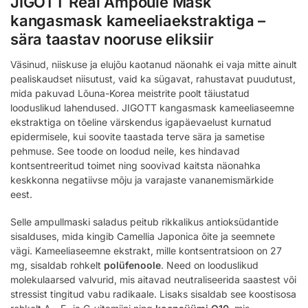
JIGOTT Real Ampoule Mask
kangasmask kameeliaekstraktiga –
sära taastav nooruse eliksiir
Väsinud, niiskuse ja elujõu kaotanud näonahk ei vaja mitte ainult
pealiskaudset niisutust, vaid ka sügavat, rahustavat puudutust,
mida pakuvad Lõuna-Korea meistrite poolt täiustatud
looduslikud lahendused. JIGOTT kangasmask kameeliaseemne
ekstraktiga on tõeline värskendus igapäevaelust kurnatud
epidermisele, kui soovite taastada terve sära ja sametise
pehmuse. See toode on loodud neile, kes hindavad
kontsentreeritud toimet ning soovivad kaitsta näonahka
keskkonna negatiivse mõju ja varajaste vananemismärkide
eest.
Selle ampullmaski saladus peitub rikkalikus antioksüdantide
sisalduses, mida kingib Camellia Japonica õite ja seemnete
vägi. Kameeliaseemne ekstrakt, mille kontsentratsioon on 27
mg, sisaldab rohkelt
polüfenoole
. Need on looduslikud
molekulaarsed valvurid, mis aitavad neutraliseerida saastest või
stressist tingitud vabu radikaale. Lisaks sisaldab see koostisosa