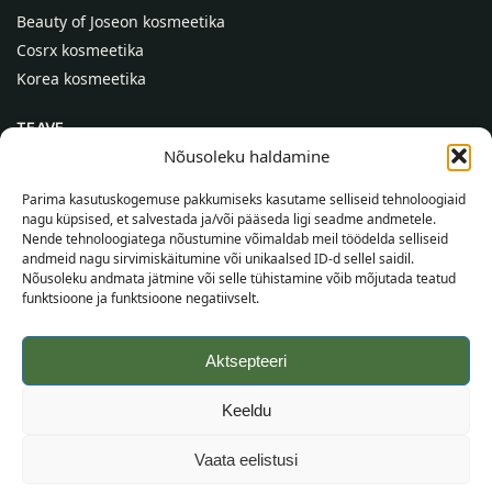
Beauty of Joseon kosmeetika
Cosrx kosmeetika
Korea kosmeetika
TEAVE
Nõusoleku haldamine
Meist
Kontaktid
Parima kasutuskogemuse pakkumiseks kasutame selliseid tehnoloogiaid
nagu küpsised, et salvestada ja/või pääseda ligi seadme andmetele.
Abi
Nende tehnoloogiatega nõustumine võimaldab meil töödelda selliseid
andmeid nagu sirvimiskäitumine või unikaalsed ID-d sellel saidil.
TEAVE OSTJALE
Nõusoleku andmata jätmine või selle tühistamine võib mõjutada teatud
funktsioone ja funktsioone negatiivselt.
Tarnetingimused
Tingimused
Aktsepteeri
Privaatsuspoliitika
Veebikaart
Keeldu
©
2026
SincereSkin.ee
Kõik õigused kaitstud.
Vaata eelistusi