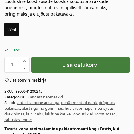
Looduslike koostisosade kooslus soodustab rakkude
uuenemist, muutes naha silmapilkselt säravamaks,
pringimaks ja elujõust pakatavaks.
27ml
Laos
Lisa ostukorvi
Lisa soovinimekirja
SKU:
8809541280245
Kategooria:
Kangast näomaskid
Sildid:
antioksidacinė apsauga
,
dehüdreeritud nahk
,
drėgmės
balansas
,
elastingumo gerinimas
,
hüaluroonhape
,
intensyvus
drėkinimas
,
kuiv nahk
,
lakštinė kaukė
,
looduslikud koostisosad
,
rahustav toime
Tasuta kohaletoimetamine pakiautomaati kogu Eestis, kui