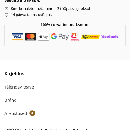
poodite üle 59 EUR.
Kiire kohaletoimetamine 1-3 tööpäeva jooksul
14 päeva tagastusõigus
100% turvaline maksmine
Kirjeldus
Täiendav teave
Bränd
Arvustused
0