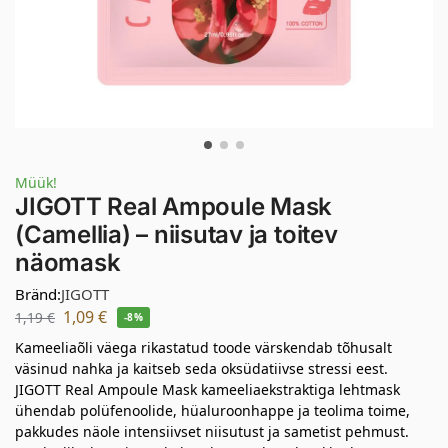
Müük!
JIGOTT Real Ampoule Mask
(Camellia) – niisutav ja toitev
näomask
Bränd:
JIGOTT
1,09
€
1,19
€
-8%
Kameeliaõli väega rikastatud toode värskendab tõhusalt
väsinud nahka ja kaitseb seda oksüdatiivse stressi eest.
JIGOTT Real Ampoule Mask kameeliaekstraktiga lehtmask
ühendab polüfenoolide, hüaluroonhappe ja teolima toime,
pakkudes näole intensiivset niisutust ja sametist pehmust.