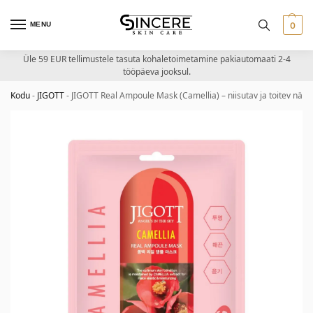
MENU
0
Üle 59 EUR tellimustele tasuta kohaletoimetamine pakiautomaati 2-4
tööpäeva jooksul.
Kodu
-
JIGOTT
-
JIGOTT Real Ampoule Mask (Camellia) – niisutav ja toitev näo