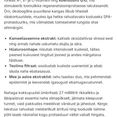
rohkelt A-, E- ja C-vitamiini ning
koensüümi Q10
, mis
stimuleerib loomulikke regeneratsiooniprotsesse rakutasandil.
Õrn, ökoloogiline puuvillane kangas liibub tihedalt
näokontuuridele, muutes iga hetke rahustavaks koduseks SPA-
protseduuriks, mis võimaldab toimeainetel tungida otse
sihtmärgini.
Kameeliaseemne ekstrakt:
kaitseb oksüdatiivse stressi eest
ning annab nahale uskumatu elujõu ja sära.
Hüaluroonhape:
niisutab intensiivselt kudesid, täites
peened kuivusest tingitud jooned ja andes märgatava
täidluse.
Teolima filtraat:
soodustab kudede uuenemist ja aitab
siluda naha ebatasasusi.
Mee ja aaloe ekstraktid:
rahu taastav duo, mis pehmendab
epidermist ja leevendab igasugust ebamugavustunnet.
Nahaga kokkupuutel ümbritseb 27 milliliitrit rikkalikku ja
läbipaistvat essentsi naha silmapilkselt, jätmata kleepuvat
tunnet, vaid pakkudes meeldivat värskust ja jahedust. Kerge
tekstuur rahustab meisterlikult ärritusi ning looduslik taimne
põhi laseb näonahal kogu protseduuri vältel vabalt hingata.