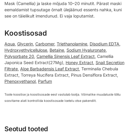
Mask (Camellia) ja laske mõjuda 10–20 minutit. Pärast maski
eemaldamist tupsutage õrnalt ülejäänud essents nahka, kuni
see on täielikult imendunud. Ei vaja loputamist.
Koostisosad
Aqua
,
Glycerin
,
Carbomer
,
Triethanolamine
,
Disodium EDTA
,
Hydroxyethylcellulose
,
Betaine
,
Sodium Hyaluronate
,
Polysorbate 20
,
Camellia Sinensis Leaf Extract
, Camellia
Japonica Seed Extract(27Mg),
Honey Extract
,
Snail Secretion
Filtrate
,
Aloe Barbadensis Leaf Extract
, Terminalia Chebula
Extract, Torreya Nucifera Extract, Pinus Densiflora Extract,
Phenoxyethanol
,
Parfum
Toote koostise ja koostisosade eest vastutab tootja. Võimalike muudatuste tõttu
soovitame alati kontrollida koostisosade loetelu otse pakendilt.
Seotud tooted