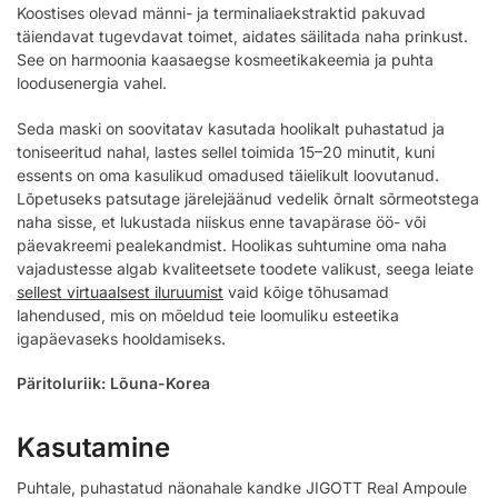
Koostises olevad männi- ja terminaliaekstraktid pakuvad
täiendavat tugevdavat toimet, aidates säilitada naha prinkust.
See on harmoonia kaasaegse kosmeetikakeemia ja puhta
loodusenergia vahel.
Seda maski on soovitatav kasutada hoolikalt puhastatud ja
toniseeritud nahal, lastes sellel toimida 15–20 minutit, kuni
essents on oma kasulikud omadused täielikult loovutanud.
Lõpetuseks patsutage järelejäänud vedelik õrnalt sõrmeotstega
naha sisse, et lukustada niiskus enne tavapärase öö- või
päevakreemi pealekandmist. Hoolikas suhtumine oma naha
vajadustesse algab kvaliteetsete toodete valikust, seega leiate
sellest virtuaalsest iluruumist
vaid kõige tõhusamad
lahendused, mis on mõeldud teie loomuliku esteetika
igapäevaseks hooldamiseks.
Päritoluriik: Lõuna-Korea
Kasutamine
Puhtale, puhastatud näonahale kandke JIGOTT Real Ampoule