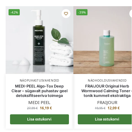
-42%
-39%
NÄOPUHASTUSVAHENDID
NÄOHOOLDUSVAHENDID
MEDI-PEEL Algo-Tox Deep
FRAIJOUR Original Herb
Clear – sügavalt puhastav geel
Wormwood Calming Toner 
detoksifitseeriva toimega
tonik kummeli ekstraktiga
MEDI PEEL
FRAIJOUR
16,19
€
12,09
€
27,99
€
19,95
€
Lisa ostukorvi
Lisa ostukorvi