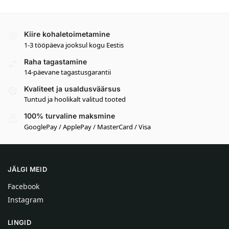
Kiire kohaletoimetamine
1-3 tööpäeva jooksul kogu Eestis
Raha tagastamine
14-päevane tagastusgarantii
Kvaliteet ja usaldusväärsus
Tuntud ja hoolikalt valitud tooted
100% turvaline maksmine
GooglePay / ApplePay / MasterCard / Visa
JÄLGI MEID
Facebook
Instagram
LINGID