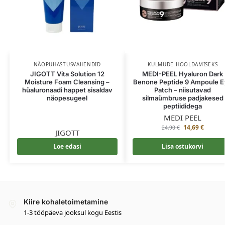
NÄOPUHASTUSVAHENDID
KULMUDE HOOLDAMISEKS
JIGOTT Vita Solution 12
MEDI-PEEL Hyaluron Dark
Moisture Foam Cleansing –
Benone Peptide 9 Ampoule 
hüaluronaadi happet sisaldav
Patch – niisutavad
näopesugeel
silmaümbruse padjakesed
peptiididega
MEDI PEEL
14,69
€
24,90
€
JIGOTT
Loe edasi
Lisa ostukorvi
Kiire kohaletoimetamine
1-3 tööpäeva jooksul kogu Eestis