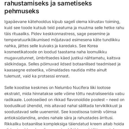
rahustamiseks ja sametiseks
pehmuseks
Igapäevane kätehooldus kipub sageli olema kiirustav toiming,
kuid see toode kutsub teid peatuma ja muutma selle hetke rahu
täis rituaaliks. Pidev keskkonnastress, sage pesemine ja
temperatuurikõikumised mõjutavad esimesena käte tundlikku
nahka, jättes selle kuivaks ja karedaks. See Korea
kosmeetikatoode on loodud taastama naha loomulikku
mugavustunnet, ümbritsedes käed justkui nähtamatu, kaitsva
siidkindaga. Selles põimuvad iidsed botaanilised teadmised ja
kaasaegne esteetika, võimaldades nautida mitte ainult
tulemust, vaid ka protsessi ennast.
Selle koostise keskmes on Nelumbo Nucifera liiki lootose
ekstrakt, mida hinnatakse selle võime tõttu neutraliseerida vabu
radikaale. Lootoseõied on rikkad flavonoidide poolest – need on
looduslikud ühendid, mis aitavad nahal säilitada terviklikkust ja
soodustavad selle uuenemist. See koostisosa toimib võimsa
antioksüdandina, andes nahale sära ja rahustades ärritusi.
Rikkaliku botaanilise kompleksiga täiendatud kreem aitab hoida