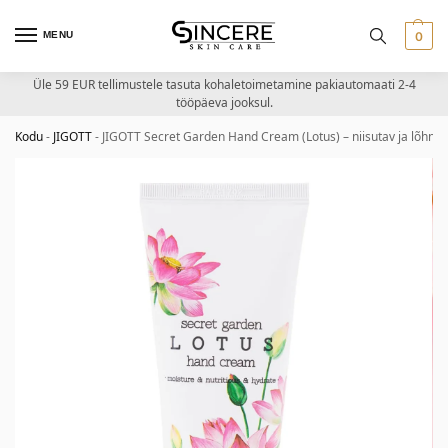
MENU
0
Üle 59 EUR tellimustele tasuta kohaletoimetamine pakiautomaati 2-4
tööpäeva jooksul.
Kodu
-
JIGOTT
-
JIGOTT Secret Garden Hand Cream (Lotus) – niisutav ja lõhna