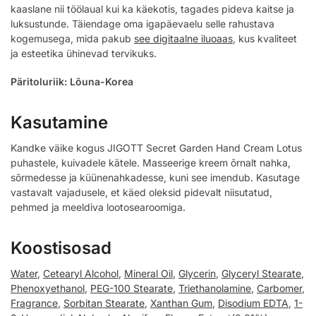
kaaslane nii töölaual kui ka käekotis, tagades pideva kaitse ja
luksustunde. Täiendage oma igapäevaelu selle rahustava
kogemusega, mida pakub
see digitaalne iluoaas
, kus kvaliteet
ja esteetika ühinevad tervikuks.
Päritoluriik: Lõuna-Korea
Kasutamine
Kandke väike kogus JIGOTT Secret Garden Hand Cream Lotus
puhastele, kuivadele kätele. Masseerige kreem õrnalt nahka,
sõrmedesse ja küünenahkadesse, kuni see imendub. Kasutage
vastavalt vajadusele, et käed oleksid pidevalt niisutatud,
pehmed ja meeldiva lootosearoomiga.
Koostisosad
Water
,
Cetearyl Alcohol
,
Mineral Oil
,
Glycerin
,
Glyceryl Stearate
,
Phenoxyethanol
,
PEG-100 Stearate
,
Triethanolamine
,
Carbomer
,
Fragrance
,
Sorbitan Stearate
,
Xanthan Gum
,
Disodium EDTA
,
1-