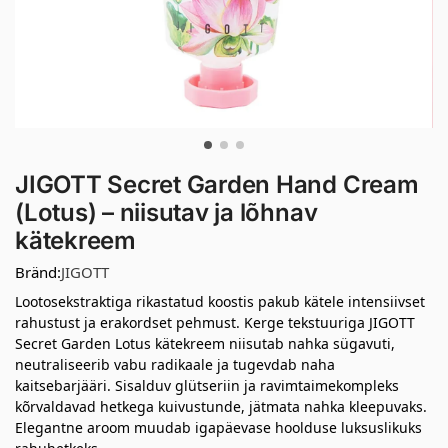
JIGOTT Secret Garden Hand Cream
(Lotus) – niisutav ja lõhnav
kätekreem
Bränd:
JIGOTT
Lootosekstraktiga rikastatud koostis pakub kätele intensiivset
rahustust ja erakordset pehmust. Kerge tekstuuriga JIGOTT
Secret Garden Lotus kätekreem niisutab nahka sügavuti,
neutraliseerib vabu radikaale ja tugevdab naha
kaitsebarjääri. Sisalduv glütseriin ja ravimtaimekompleks
kõrvaldavad hetkega kuivustunde, jätmata nahka kleepuvaks.
Elegantne aroom muudab igapäevase hoolduse luksuslikuks