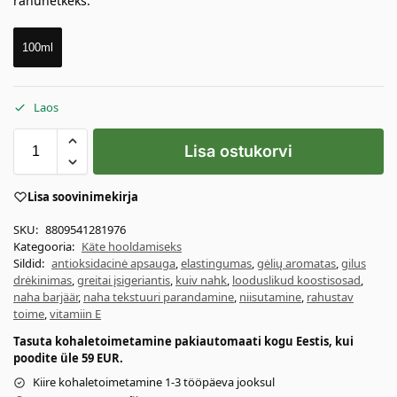
rahuhetkeks.
100ml
Laos
Lisa ostukorvi
Lisa soovinimekirja
SKU:
8809541281976
Kategooria:
Käte hooldamiseks
Sildid:
antioksidacinė apsauga
,
elastingumas
,
gėlių aromatas
,
gilus
drėkinimas
,
greitai įsigeriantis
,
kuiv nahk
,
looduslikud koostisosad
,
naha barjäär
,
naha tekstuuri parandamine
,
niisutamine
,
rahustav
toime
,
vitamiin E
Tasuta kohaletoimetamine pakiautomaati kogu Eestis, kui
poodite üle 59 EUR.
Kiire kohaletoimetamine 1-3 tööpäeva jooksul