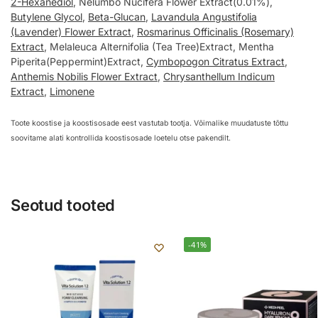
2-Hexanediol
, Nelumbo Nucifera Flower Extract(0.01%),
Butylene Glycol
,
Beta-Glucan
,
Lavandula Angustifolia
(Lavender) Flower Extract
,
Rosmarinus Officinalis (Rosemary)
Extract
, Melaleuca Alternifolia (Tea Tree)Extract, Mentha
Piperita(Peppermint)Extract,
Cymbopogon Citratus Extract
,
Anthemis Nobilis Flower Extract
,
Chrysanthellum Indicum
Extract
,
Limonene
Toote koostise ja koostisosade eest vastutab tootja. Võimalike muudatuste tõttu
soovitame alati kontrollida koostisosade loetelu otse pakendilt.
Seotud tooted
-41%