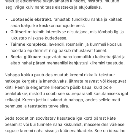
niiskust epidermise sügavamates kihtides, mistõttu muutub
isegi väga kuiv nahk taas elastseks ja elujõuliseks.
Lootoseõie ekstrakt:
rahustab tundlikku nahka ja kaitseb
seda kahjulike keskkonnamõjude eest.
Glütseriin:
toimib intensiivse niisutajana, mis tõmbab ligi ja
lukustab niiskuse kudedesse.
Taimne kompleks:
lavendli, rosmariini ja kummeli kooslus
hooldab epidermist ning pakub rahustavat toimet.
Beeta-glükaan:
tugevdab naha loomulikku kaitsebarjääri ja
aitab nahal pärast mehaanilisi kahjustusi kiiremini taastuda.
Nahaga kokku puutudes muutub kreemi rikkalik tekstuur
hetkega kergeks ja imenduvaks, jätmata rasvast või kleepuvat
kihti. Peen ja elegantne lillearoom püsib kaua, kuid pole
pealetükkiv, mistõttu sobib see suurepäraselt kasutamiseks igal
kellaajal. Kreem justkui sulandub nahaga, andes sellele mati
pehmuse ja taastades terve sära.
Seda toodet on soovitatav kasutada iga kord pärast käte
pesemist või kui tunnete naha kiskumist, masseerides väikese
koguse kreemi naha sisse ja küünenahkadele. See on ideaalne