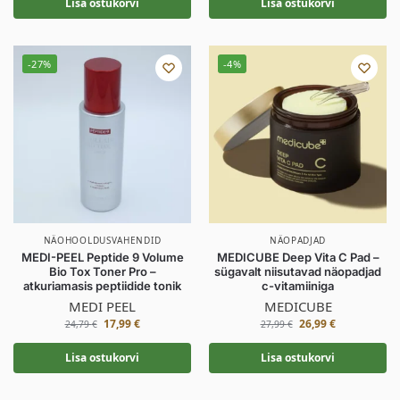
Lisa ostukorvi
Lisa ostukorvi
-27%
-4%
NÄOHOOLDUSVAHENDID
NÄOPADJAD
MEDI-PEEL Peptide 9 Volume
MEDICUBE Deep Vita C Pad –
Bio Tox Toner Pro –
sügavalt niisutavad näopadjad
atkuriamasis peptiidide tonik
c-vitamiiniga
MEDI PEEL
MEDICUBE
17,99
€
26,99
€
24,79
€
27,99
€
Lisa ostukorvi
Lisa ostukorvi