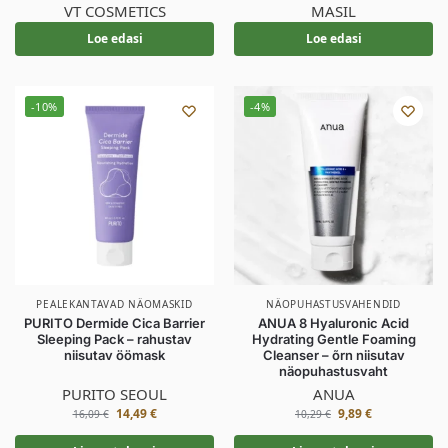
VT COSMETICS
MASIL
Loe edasi
Loe edasi
-10%
-4%
PEALEKANTAVAD NÄOMASKID
NÄOPUHASTUSVAHENDID
PURITO Dermide Cica Barrier
ANUA 8 Hyaluronic Acid
Sleeping Pack – rahustav
Hydrating Gentle Foaming
niisutav öömask
Cleanser – õrn niisutav
näopuhastusvaht
PURITO SEOUL
ANUA
14,49
€
9,89
€
16,09
€
10,29
€