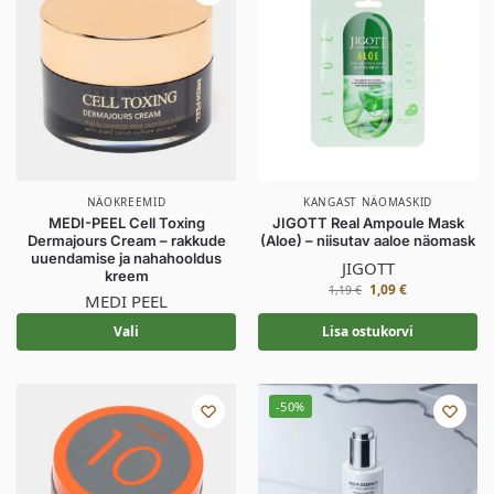
NÄOKREEMID
KANGAST NÄOMASKID
MEDI-PEEL Cell Toxing
JIGOTT Real Ampoule Mask
Dermajours Cream – rakkude
(Aloe) – niisutav aaloe näomask
uuendamise ja nahahooldus
JIGOTT
kreem
1,09
€
1,19
€
MEDI PEEL
Vali
Lisa ostukorvi
-50%