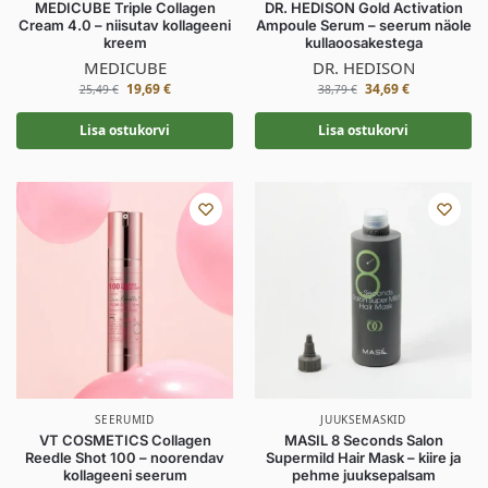
MEDICUBE Triple Collagen
DR. HEDISON Gold Activation
Cream 4.0 – niisutav kollageeni
Ampoule Serum – seerum näole
kreem
kullaoosakestega
MEDICUBE
DR. HEDISON
19,69
€
34,69
€
25,49
€
38,79
€
Lisa ostukorvi
Lisa ostukorvi
SEERUMID
JUUKSEMASKID
VT COSMETICS Collagen
MASIL 8 Seconds Salon
Reedle Shot 100 – noorendav
Supermild Hair Mask – kiire ja
kollageeni seerum
pehme juuksepalsam