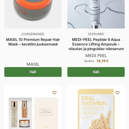
JUUKSEMASKID
SEERUMID
MASIL 10 Premium Repair Hair
MEDI-PEEL Peptide 9 Aqua
Mask – keratiini juuksemask
Essence Lifting Ampoule –
niisutav ja pinguldav näoserum
MEDI PEEL
16,19
€
32,49
€
MASIL
Vali
Vali