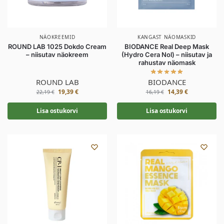
NÄOKREEMID
KANGAST NÄOMASKID
ROUND LAB 1025 Dokdo Cream
BIODANCE Real Deep Mask
– niisutav näokreem
(Hydro Cera Nol) – niisutav ja
rahustav näomask
ROUND LAB
BIODANCE
19,39
€
14,39
€
22,19
€
16,19
€
Lisa ostukorvi
Lisa ostukorvi