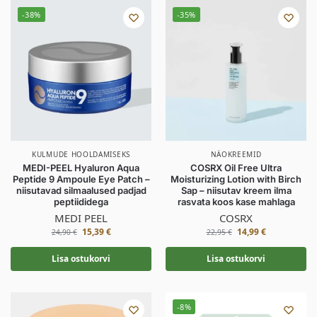
-38%
-35%
KULMUDE HOOLDAMISEKS
NÄOKREEMID
MEDI-PEEL Hyaluron Aqua
COSRX Oil Free Ultra
Peptide 9 Ampoule Eye Patch –
Moisturizing Lotion with Birch
niisutavad silmaalused padjad
Sap – niisutav kreem ilma
peptiididega
rasvata koos kase mahlaga
MEDI PEEL
COSRX
15,39
€
14,99
€
24,90
€
22,95
€
Lisa ostukorvi
Lisa ostukorvi
-8%