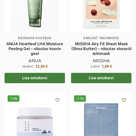
NÄONAHA KOORIJAD
KANGAST NÄOMASKID
ANUA Heartleaf LHA Moisture
MISSHA Airy Fit Sheet Mask
Peeling Gel – niisutav kooriv
(Shea Butter) – niisutav sheavõi
geel
lehtmask
ANUA
MISSHA
12,39
€
1,09
€
18,49
€
1,39
€
Lisa ostukorvi
Lisa ostukorvi
-13%
-11%