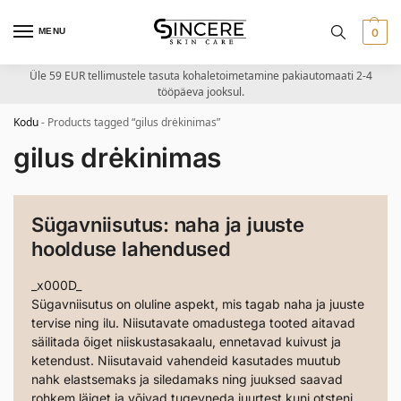
MENU
0
Üle 59 EUR tellimustele tasuta kohaletoimetamine pakiautomaati 2-4
tööpäeva jooksul.
Kodu
-
Products tagged “gilus drėkinimas”
gilus drėkinimas
Sügavniisutus: naha ja juuste
hoolduse lahendused
_x000D_
Sügavniisutus on oluline aspekt, mis tagab naha ja juuste
tervise ning ilu. Niisutavate omadustega tooted aitavad
säilitada õiget niiskustasakaalu, ennetavad kuivust ja
ketendust. Niisutavaid vahendeid kasutades muutub
nahk elastsemaks ja siledamaks ning juuksed saavad
rohkem läiget ja võivad tugevneda juurtest kuni otsteni.