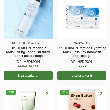
NÄOHOOLDUSVAHENDID
NÄOMASKID
DR. HEDISON Peptide 7
DR. HEDISON Peptide Hydrating
Moisturizing Toner – niisutav
Mask – niisutav näomask
toonik peptiididega
peptiididega
DR. HEDISON
DR. HEDISON
24,39
€
29,49
€
26,39
€
Lisa ostukorvi
Lisa ostukorvi
-33%
-22%