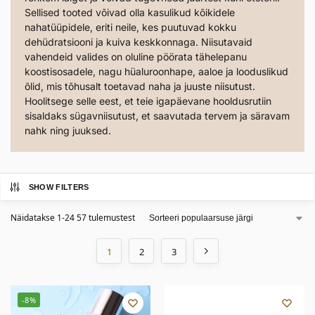
Sellised tooted võivad olla kasulikud kõikidele
nahatüüpidele, eriti neile, kes puutuvad kokku
dehüdratsiooni ja kuiva keskkonnaga. Niisutavaid
vahendeid valides on oluline pöörata tähelepanu
koostisosadele, nagu hüaluroonhape, aaloe ja looduslikud
õlid, mis tõhusalt toetavad naha ja juuste niisutust.
Hoolitsege selle eest, et teie igapäevane hooldusrutiin
sisaldaks sügavniisutust, et saavutada tervem ja säravam
nahk ning juuksed.
SHOW FILTERS
Näidatakse 1-24 57 tulemustest
1
2
3
-8%