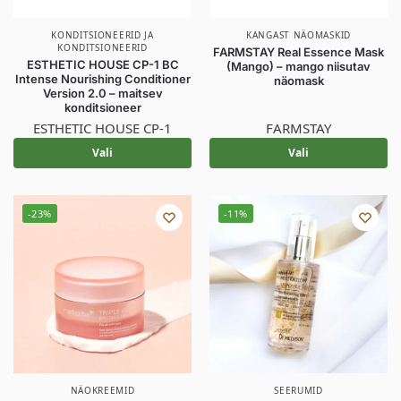
KONDITSIONEERID JA
KANGAST NÄOMASKID
KONDITSIONEERID
FARMSTAY Real Essence Mask
ESTHETIC HOUSE CP-1 BC
(Mango) – mango niisutav
Intense Nourishing Conditioner
näomask
Version 2.0 – maitsev
konditsioneer
ESTHETIC HOUSE CP-1
FARMSTAY
Vali
Vali
-23%
-11%
NÄOKREEMID
SEERUMID