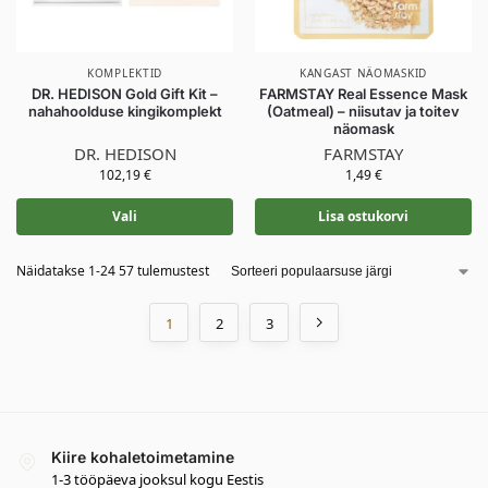
KOMPLEKTID
KANGAST NÄOMASKID
DR. HEDISON Gold Gift Kit –
FARMSTAY Real Essence Mask
nahahoolduse kingikomplekt
(Oatmeal) – niisutav ja toitev
näomask
DR. HEDISON
FARMSTAY
102,19
€
1,49
€
Vali
Lisa ostukorvi
Näidatakse 1-24 57 tulemustest
1
2
3
Kiire kohaletoimetamine
1-3 tööpäeva jooksul kogu Eestis