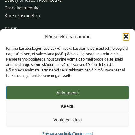
Cosrx kosmeetika
Korea kosmeetika
TEAVE
Nõusoleku haldamine
Meist
Kontaktid
Parima kasutuskogemuse pakkumiseks kasutame selliseid tehnoloogiaid
nagu küpsised, et salvestada ja/või pääseda ligi seadme andmetele.
Abi
Nende tehnoloogiatega nõustumine võimaldab meil töödelda selliseid
andmeid nagu sirvimiskäitumine või unikaalsed ID-d sellel saidil.
TEAVE OSTJALE
Nõusoleku andmata jätmine või selle tühistamine võib mõjutada teatud
funktsioone ja funktsioone negatiivselt.
Tarnetingimused
Tingimused
Aktsepteeri
Privaatsuspoliitika
Veebikaart
Keeldu
©
2026
SincereSkin.ee
Kõik õigused kaitstud.
Vaata eelistusi
Privaatsuspoliitika
Tingimused