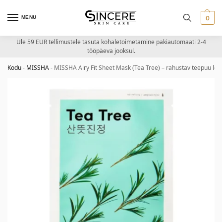
MENU
0
Üle 59 EUR tellimustele tasuta kohaletoimetamine pakiautomaati 2-4
tööpäeva jooksul.
Kodu
-
MISSHA
-
MISSHA Airy Fit Sheet Mask (Tea Tree) – rahustav teepuu le