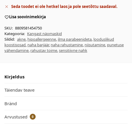
Seda toodet ei ole hetkel laos ja pole seetõttu saadaval.
Lisa soovinimekirja
SKU:
8809581454750
Kategooria:
Kangast näomaskid
Sildid:
akne
,
hipoallergeenne
,
ilma parabeenideta
,
looduslikud
koostisosad
,
naha barjäär
,
naha rahustamine
,
niisutamine
,
punetuse
vähendamine
,
rahustav toime
,
sensitiivne nahk
Kirjeldus
Täiendav teave
Bränd
Arvustused
0