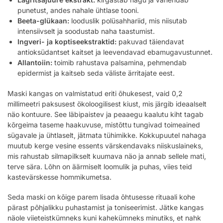
punetust, andes nahale ühtlase tooni.
Beeta-glükaan:
looduslik polüsahhariid, mis niisutab
intensiivselt ja soodustab naha taastumist.
Ingveri- ja koptiseekstraktid:
pakuvad täiendavat
antioksüdantset kaitset ja leevendavad ebamugavustunnet.
Allantoiin:
toimib rahustava palsamina, pehmendab
epidermist ja kaitseb seda väliste ärritajate eest.
Maski kangas on valmistatud eriti õhukesest, vaid 0,2
millimeetri paksusest ökoloogilisest kiust, mis järgib ideaalselt
näo kontuure. See läbipaistev ja peaaegu kaalutu kiht tagab
kõrgeima taseme haakuvuse, mistõttu tungivad toimeained
sügavale ja ühtlaselt, jätmata tühimikke. Kokkupuutel nahaga
muutub kerge vesine essents värskendavaks niiskuslaineks,
mis rahustab silmapilkselt kuumava näo ja annab sellele mati,
terve sära. Lõhn on äärmiselt loomulik ja puhas, viies teid
kastevärskesse hommikumetsa.
Seda maski on kõige parem lisada õhtusesse rituaali kohe
pärast põhjalikku puhastamist ja toniseerimist. Jätke kangas
näole viieteistkümneks kuni kahekümneks minutiks, et nahk