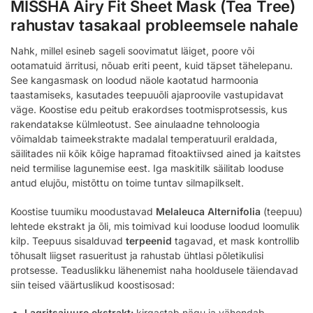
MISSHA Airy Fit Sheet Mask (Tea Tree)
rahustav tasakaal probleemsele nahale
Nahk, millel esineb sageli soovimatut läiget, poore või
ootamatuid ärritusi, nõuab eriti peent, kuid täpset tähelepanu.
See kangasmask on loodud näole kaotatud harmoonia
taastamiseks, kasutades teepuuõli ajaproovile vastupidavat
väge. Koostise edu peitub erakordses tootmisprotsessis, kus
rakendatakse külmleotust. See ainulaadne tehnoloogia
võimaldab taimeekstrakte madalal temperatuuril eraldada,
säilitades nii kõik kõige hapramad fitoaktiivsed ained ja kaitstes
neid termilise lagunemise eest. Iga maskitilk säilitab looduse
antud elujõu, mistõttu on toime tuntav silmapilkselt.
Koostise tuumiku moodustavad
Melaleuca Alternifolia
(teepuu)
lehtede ekstrakt ja õli, mis toimivad kui looduse loodud loomulik
kilp. Teepuus sisalduvad
terpeenid
tagavad, et mask kontrollib
tõhusalt liigset rasueritust ja rahustab ühtlasi põletikulisi
protsesse. Teaduslikku lähenemist naha hooldusele täiendavad
siin teised väärtuslikud koostisosad:
Lagritsajuure ekstrakt:
kirgastab nägu ja vähendab