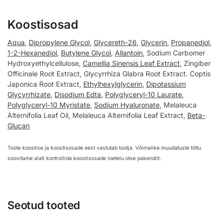
Koostisosad
Aqua
,
Dipropylene Glycol
,
Glycereth-26
,
Glycerin
,
Propanediol
,
1-2-Hexanediol
,
Butylene Glycol
,
Allantoin
, Sodium Carbomer
Hydroxyethylcellulose,
Camellia Sinensis Leaf Extract
, Zingiber
Officinale Root Extract, Glycyrrhiza Glabra Root Extract. Coptis
Japonica Root Extract,
Ethylhexylglycerin
,
Dipotassium
Glycyrrhizate
,
Disodium Edta
,
Polyglyceryl-10 Laurate
,
Polyglyceryl-10 Myristate
,
Sodium Hyaluronate
, Melaleuca
Alternifolia Leaf Oil, Melaleuca Alternifolia Leaf Extract,
Beta-
Glucan
Toote koostise ja koostisosade eest vastutab tootja. Võimalike muudatuste tõttu
soovitame alati kontrollida koostisosade loetelu otse pakendilt.
Seotud tooted