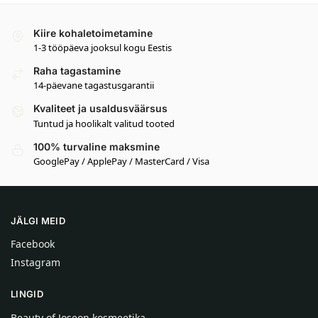
Kiire kohaletoimetamine
1-3 tööpäeva jooksul kogu Eestis
Raha tagastamine
14-päevane tagastusgarantii
Kvaliteet ja usaldusväärsus
Tuntud ja hoolikalt valitud tooted
100% turvaline maksmine
GooglePay / ApplePay / MasterCard / Visa
JÄLGI MEID
Facebook
Instagram
LINGID
Beauty of Joseon kosmeetika