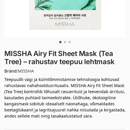
MISSHA Airy Fit Sheet Mask (Tea
Tree) – rahustav teepuu lehtmask
Bränd:
MISSHA
Teepuuõli vägi ja külmtõmmistamise tehnoloogia kohtuvad
rahustavas nahahooldusrituaalis. MISSHA Airy Fit Sheet Mask
(Tea Tree) kontrollib tõhusalt rasueritust ja leevendab ärritusi,
kasutades puhtaid taimeekstrakte. Üliõhuke, ökoloogiline
kangasmask sobitub ideaalselt näonahaga, võimaldades
beetaglükaanil ja lagritsajuurel nahka niisutada ja kirgastada,
andes sellele mati ning tasakaalustatud sära.