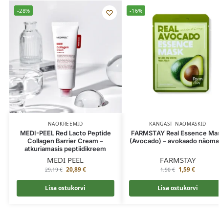
-28%
-16%
NÄOKREEMID
KANGAST NÄOMASKID
MEDI-PEEL Red Lacto Peptide
FARMSTAY Real Essence Ma
Collagen Barrier Cream –
(Avocado) – avokaado näom
atkuriamasis peptiidikreem
MEDI PEEL
FARMSTAY
20,89
€
1,59
€
29,19
€
1,90
€
Lisa ostukorvi
Lisa ostukorvi