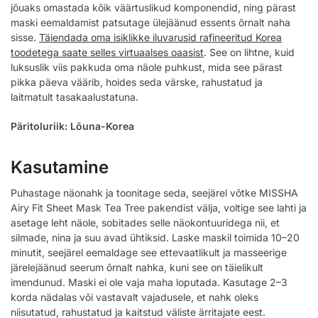
jõuaks omastada kõik väärtuslikud komponendid, ning pärast
maski eemaldamist patsutage ülejäänud essents õrnalt naha
sisse.
Täiendada oma isiklikke iluvarusid rafineeritud Korea
toodetega saate selles virtuaalses oaasist
. See on lihtne, kuid
luksuslik viis pakkuda oma näole puhkust, mida see pärast
pikka päeva väärib, hoides seda värske, rahustatud ja
laitmatult tasakaalustatuna.
Päritoluriik: Lõuna-Korea
Kasutamine
Puhastage näonahk ja toonitage seda, seejärel võtke MISSHA
Airy Fit Sheet Mask Tea Tree pakendist välja, voltige see lahti ja
asetage leht näole, sobitades selle näokontuuridega nii, et
silmade, nina ja suu avad ühtiksid. Laske maskil toimida 10–20
minutit, seejärel eemaldage see ettevaatlikult ja masseerige
järelejäänud seerum õrnalt nahka, kuni see on täielikult
imendunud. Maski ei ole vaja maha loputada. Kasutage 2–3
korda nädalas või vastavalt vajadusele, et nahk oleks
niisutatud, rahustatud ja kaitstud väliste ärritajate eest.