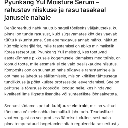
Pyunkang Yul Moisture Serum –
rahustav niiskuse ja rasu tasakaal
janusele nahale
Dehüdreeritud nahk muutub sageli tõeliseks väljakutseks, kui
pinnal on tunda rasusust, kuid sügavamates kihtides vaevab
tüütu kiskumistunne. See ebamugavus annab märku häiritud
hüdrolipiidbarjäärist, mille taastamisel on abiks minimalistlik
Korea retseptuur. Pyunkang Yuli meistrid, kes toetuvad
aastakümnete pikkusele kogemusele idamaises meditsiinis, on
loonud toote, mille eesmärk ei ole vaid pealiskaudne niisutus.
Kompositsioon on suunatud naha sügavale rahustamisele ja
optimaalse jaheduse säilitamisele, mis on kriitilise tähtsusega
tundlikkuse ja põletikuliste protsesside leevendamisel. See on
puhtuse ja tõhususe kooskõla, loodud neile, kes hindavad
kvaliteeti ilma liigsete lisandite või sünteetiliste lõhnaaineteta.
Seerumi südames peitub
kuldjuure ekstrakt
, mis on valitud
tänu oma võimele nahka loomulikult jahutada. Teaduslikust
vaatenurgast on see protsess äärmiselt oluline, sest naha
pinnatemperatuuri langetamine aitab reguleerida rasueritust ja