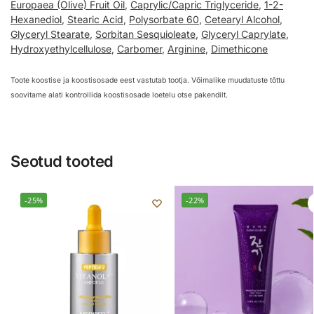
Europaea (Olive) Fruit Oil
,
Caprylic/Capric Triglyceride
,
1-2-
Hexanediol
,
Stearic Acid
,
Polysorbate 60
,
Cetearyl Alcohol
,
Glyceryl Stearate
,
Sorbitan Sesquioleate
,
Glyceryl Caprylate
,
Hydroxyethylcellulose
,
Carbomer
,
Arginine
,
Dimethicone
Toote koostise ja koostisosade eest vastutab tootja. Võimalike muudatuste tõttu
soovitame alati kontrollida koostisosade loetelu otse pakendilt.
Seotud tooted
-25%
-22%