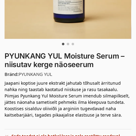
PYUNKANG YUL Moisture Serum –
niisutav kerge näoseerum
Bränd:
PYUNKANG YUL
Jaapani koptise juure ekstrakt jahutab tõhusalt ärritunud
nahka ning taastab kaotatud niiskuse ja rasu tasakaalu.
Piimjas Pyunkang Yul Moisture Serum imendub silmapilkselt,
jättes näonaha sametiselt pehmeks ilma kleepuva tundeta.
Koostises sisalduv oliiviõli ja arginiin tugevdavad naha
kaitsebarjääri, tagades pikaajalise elastsuse ja terve sära.