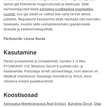
samal ajal intensiivse mugavustunde ja elastsuse. Selle
harmooniapudeli leiate
kõrgeima kvaliteediga kosmeetika
ruumist
, kus iga detail on valitud teie naha tervist silmas
pidades. Regulaarne kasutamine aitab taastada näo loomuliku
tasakaalu, muutes selle vastupidavamaks igapäevasele
stressile ja keskkonnateguritele.
Päritoluriik: Lõuna-Korea
Kasutamine
Pärast puhastamist ja toniseerimist, kandke 2-3 tilka
PYUNKANG YUL Moisture Serum’it puhtale näo- ja
kaelanahale. Patsutage õrnalt sõrmeotstega, kuni seerum on
täielikult imendunud. Kasutage hommikuti ja õhtuti, enne
niisutava kreemi pealekandmist.
Koostisosad
Astragalus Membranaceus Root Extract
,
Butylene Glycol
,
Olea