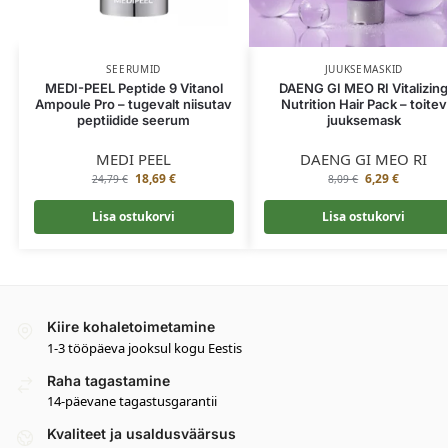
SEERUMID
JUUKSEMASKID
MEDI-PEEL Peptide 9 Vitanol
DAENG GI MEO RI Vitalizin
Ampoule Pro – tugevalt niisutav
Nutrition Hair Pack – toitev
peptiidide seerum
juuksemask
MEDI PEEL
DAENG GI MEO RI
18,69
€
6,29
€
24,79
€
8,09
€
Lisa ostukorvi
Lisa ostukorvi
Kiire kohaletoimetamine
1-3 tööpäeva jooksul kogu Eestis
Raha tagastamine
14-päevane tagastusgarantii
Kvaliteet ja usaldusväärsus