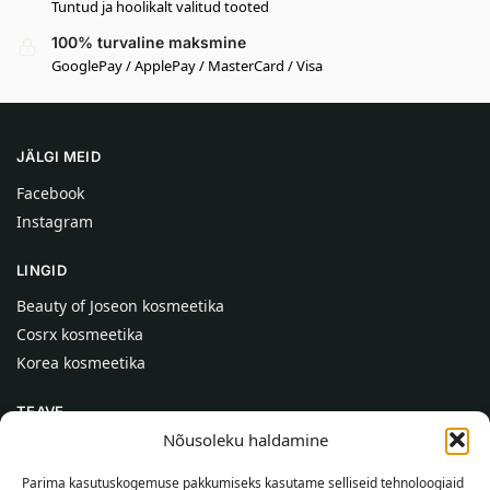
Tuntud ja hoolikalt valitud tooted
100% turvaline maksmine
GooglePay / ApplePay / MasterCard / Visa
JÄLGI MEID
Facebook
Instagram
LINGID
Beauty of Joseon kosmeetika
Cosrx kosmeetika
Korea kosmeetika
TEAVE
Nõusoleku haldamine
Meist
Kontaktid
Parima kasutuskogemuse pakkumiseks kasutame selliseid tehnoloogiaid