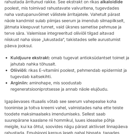
rahustada ärritunud rakke. See ekstrakt on rikas
alkaloidide
poolest, mis toimivad rahustavate valvuritena, tugevdades
naha vastupanuvõimet välistele ärritajatele. Vahetult pärast
näole kandmist sulab piimjas seerum ja imendub silmapilkselt,
jätmata kleepuvat tunnet, vaid üksnes sametise pehmuse ja
terve sära. Valemisse integreeritud oliiviõli tilgad aitavad
niiskust naha sisse „lukustada“, takistades selle aurustumist
päeva jooksul.
Kuldjuure ekstrakt:
omab tugevat antioksüdantset toimet ja
jahutab nahka tõhusalt.
Oliiviõli:
rikas E-vitamiini poolest, pehmendab epidermist ja
tugevdab kaitsekihti.
Arginiin:
aminohape, mis soodustab
regeneratsiooniprotsesse ja annab näole elujõudu.
Igapäevases rituaalis võtab see seerum vahepealse koha
toonimise ja toitva kreemi vahel, valmistades naha ette teiste
toodete maksimaalseks imendumiseks. Sellest saab
suurepärane kaaslane nii hommikul, luues ideaalse põhja
meigile, kui ka õhtul, soovides nägu pärast aktiivset linnapäeva
rahustada. Emulsiooni kergus laseb nahal hingata, tagades