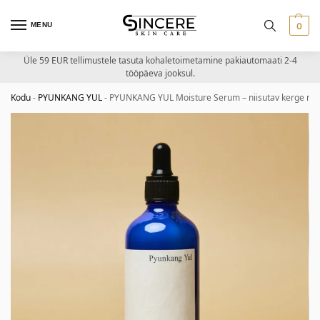
MENU
0
Üle 59 EUR tellimustele tasuta kohaletoimetamine pakiautomaati 2-4
tööpäeva jooksul.
Kodu
-
PYUNKANG YUL
-
PYUNKANG YUL Moisture Serum – niisutav kerge n