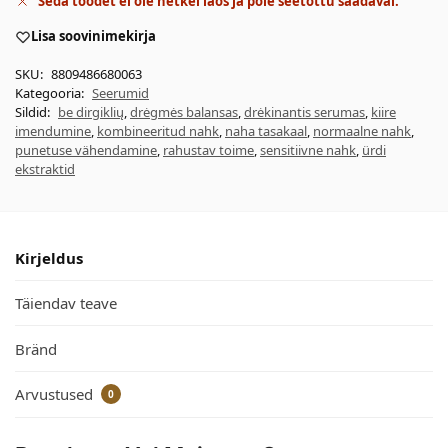
Seda toodet ei ole hetkel laos ja pole seetõttu saadaval.
Lisa soovinimekirja
SKU:
8809486680063
Kategooria:
Seerumid
Sildid:
be dirgiklių
,
drėgmės balansas
,
drėkinantis serumas
,
kiire
imendumine
,
kombineeritud nahk
,
naha tasakaal
,
normaalne nahk
,
punetuse vähendamine
,
rahustav toime
,
sensitiivne nahk
,
ürdi
ekstraktid
Kirjeldus
Täiendav teave
Bränd
Arvustused
0