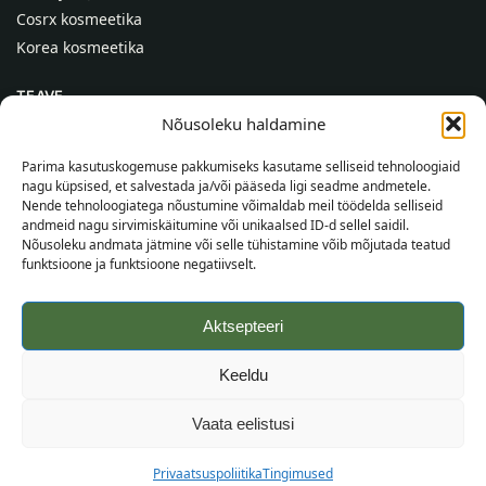
Cosrx kosmeetika
Korea kosmeetika
TEAVE
Nõusoleku haldamine
Meist
Kontaktid
Parima kasutuskogemuse pakkumiseks kasutame selliseid tehnoloogiaid
nagu küpsised, et salvestada ja/või pääseda ligi seadme andmetele.
Abi
Nende tehnoloogiatega nõustumine võimaldab meil töödelda selliseid
andmeid nagu sirvimiskäitumine või unikaalsed ID-d sellel saidil.
TEAVE OSTJALE
Nõusoleku andmata jätmine või selle tühistamine võib mõjutada teatud
funktsioone ja funktsioone negatiivselt.
Tarnetingimused
Tingimused
Aktsepteeri
Privaatsuspoliitika
Veebikaart
Keeldu
©
2026
SincereSkin.ee
Kõik õigused kaitstud.
Vaata eelistusi
Privaatsuspoliitika
Tingimused