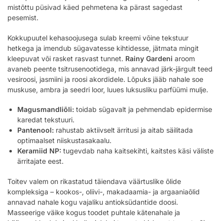
mistõttu püsivad käed pehmetena ka pärast sagedast
pesemist.
Kokkupuutel kehasoojusega sulab kreemi võine tekstuur
hetkega ja imendub sügavatesse kihtidesse, jätmata mingit
kleepuvat või rasket rasvast tunnet.
Rainy Gardeni
aroom
avaneb peente tsitrusenootidega, mis annavad järk-järgult teed
vesiroosi, jasmiini ja roosi akordidele. Lõpuks jääb nahale soe
muskuse, ambra ja seedri loor, luues luksusliku parfüümi mulje.
Magusmandliõli:
toidab sügavalt ja pehmendab epidermise
karedat tekstuuri.
Pantenool:
rahustab aktiivselt ärritusi ja aitab säilitada
optimaalset niiskustasakaalu.
Keramiid NP:
tugevdab naha kaitsekihti, kaitstes käsi väliste
ärritajate eest.
Toitev valem on rikastatud täiendava väärtuslike õlide
kompleksiga – kookos-, oliivi-, makadaamia- ja argaaniaõlid
annavad nahale kogu vajaliku antioksüdantide doosi.
Masseerige väike kogus toodet puhtale kätenahale ja