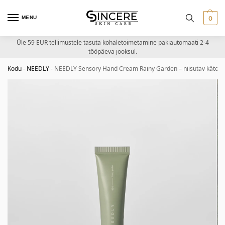
MENU
0
Üle 59 EUR tellimustele tasuta kohaletoimetamine pakiautomaati 2-4
tööpäeva jooksul.
Kodu
-
NEEDLY
-
NEEDLY Sensory Hand Cream Rainy Garden – niisutav kätek