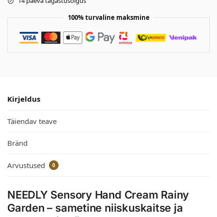
14 päeva tagastusõigus
100% turvaline maksmine
Kirjeldus
Täiendav teave
Bränd
Arvustused
0
NEEDLY Sensory Hand Cream Rainy
Garden – sametine niiskuskaitse ja