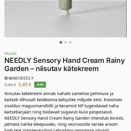
Müük!
NEEDLY Sensory Hand Cream Rainy
Garden – niisutav kätekreem
Bränd:
NEEDLY
5,49
€
9,49
€
-42%
Niisutav kätekreem annab nahale sametise pehmuse ja
kaitseb tõhusalt keskkonna kahjulike mõjude eest. Koostises
sisalduv magusmandliõli ja keramiid NP tugevdavad naha
kaitsebarjääri ning toidavad sügavuti kuivi peopesasid.
NEEDLY Sensory Hand Cream Rainy Garden imendub kiiresti,
jätmata nahka kleepuvaks, ning vesirooside värske aroom
loob teie igapäevarutiini rahustava sensoorse rituaali.