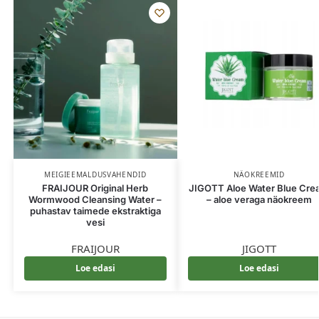
MEIGIEEMALDUSVAHENDID
NÄOKREEMID
FRAIJOUR Original Herb
JIGOTT Aloe Water Blue Cr
Wormwood Cleansing Water –
– aloe veraga näokreem
puhastav taimede ekstraktiga
vesi
FRAIJOUR
JIGOTT
Loe edasi
Loe edasi