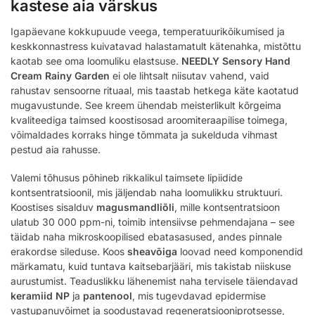
kastese aia värskus
Igapäevane kokkupuude veega, temperatuurikõikumised ja
keskkonnastress kuivatavad halastamatult kätenahka, mistõttu
kaotab see oma loomuliku elastsuse.
NEEDLY Sensory Hand
Cream Rainy Garden
ei ole lihtsalt niisutav vahend, vaid
rahustav sensoorne rituaal, mis taastab hetkega käte kaotatud
mugavustunde. See kreem ühendab meisterlikult kõrgeima
kvaliteediga taimsed koostisosad aroomiteraapilise toimega,
võimaldades korraks hinge tõmmata ja sukelduda vihmast
pestud aia rahusse.
Valemi tõhusus põhineb rikkalikul taimsete lipiidide
kontsentratsioonil, mis jäljendab naha loomulikku struktuuri.
Koostises sisalduv
magusmandliõli
, mille kontsentratsioon
ulatub 30 000 ppm-ni, toimib intensiivse pehmendajana – see
täidab naha mikroskoopilised ebatasasused, andes pinnale
erakordse sileduse. Koos
sheavõiga
loovad need komponendid
märkamatu, kuid tuntava kaitsebarjääri, mis takistab niiskuse
aurustumist. Teaduslikku lähenemist naha tervisele täiendavad
keramiid NP
ja
pantenool
, mis tugevdavad epidermise
vastupanuvõimet ja soodustavad regeneratsiooniprotsesse,