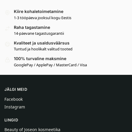
Kiire kohaletoimetamine
1-3 tööpäeva jooksul kogu Eestis
Raha tagastamine
14-päevane tagastusgarantii
Kvaliteet ja usaldusväärsus
Tuntud ja hoolikalt valitud tooted
100% turvaline maksmine
GooglePay / ApplePay / MasterCard / Visa
JÄLGI MEID
Facebook
Instagram
LINGID
Beauty of Joseon kosmeetika