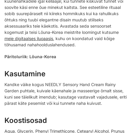
küünenahkadele igal kellaajal, kui tunnete kiskuvat tunnet või
soovite käsi enne õue minekut kaitsta. See esteetiline rituaal
sobib suurepäraselt nii kiireks hommikuks kui ka rahulikuks
õhtuks ning tuubi elegantne disain muutub stiilseks
aksessuaariks teie käekotis. Avastada seda sensoorset
kogemust ja teisi Lõuna-Korea meistrite loomingut kutsume
meie digitaalses iluoaasis
, kuhu on koondatud vaid kõige
tõhusamad nahahoolduslahendused.
Päritoluriik: Lõuna-Korea
Kasutamine
Kandke väike kogus NEEDLY Sensory Hand Cream Rainy
Garden puhtale, kuivale käenahale ja masseerige õrnalt sisse,
kuni see täielikult imendub; kasutage vastavalt vajadusele, eriti
pärast käte pesemist või kui tunnete naha kuivust.
Koostisosad
Aqua
,
Glycerin
,
Phenyl Trimethicone
,
Cetearyl Alcohol
,
Prunus