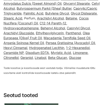
Amygdalus Dulcis (Sweet Almond) Oil
,
Glyceryl Stearate
,
Cetyl
Alcohol
,
Butyrospermum Parkii (Shea) Butter
,
Caprylic/Capric
Triglyceride
,
Palmitic Acid
,
Butylene Glycol
,
Glycol Distearate
,
Stearic Acid
, Perfum,
Arachidyl Alcohol
,
Betaine
,
Cocos
Nucifera (Coconut) Oil
,
C12-14 Pareth-12
,
Hydroxyacetophenone
,
Behenyl Alcohol
,
Caprylyl Glycol
,
Arachidyl Glucoside
,
Ethylhexylglycerin
,
Panthenol
,
Olea
Europaea (Olive) Fruit Oil
,
Macadamia Ternifolia Seed Oil
,
Argania Spinosa Kernel Oil
,
Persea Gratissima (Avocado) Oil
,
Hexyl Cinnamal
,
Hydrogenated Lecithin
,
1-2-Hexanediol
,
Ceramide NP
,
Disodium EDTA
,
Myristic Acid
,
Limonene
,
Citronellol
,
Geraniol
,
Linalool
,
Beta-Glucan
,
Glucose
Toote koostise ja koostisosade eest vastutab tootja. Võimalike muudatuste tõttu
soovitame alati kontrollida koostisosade loetelu otse pakendilt.
Seotud tooted