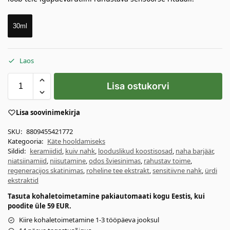
30ml
Laos
Lisa ostukorvi
Lisa soovinimekirja
SKU:
8809455421772
Kategooria:
Käte hooldamiseks
Sildid:
keramiidid
,
kuiv nahk
,
looduslikud koostisosad
,
naha barjäär
,
niatsiinamiid
,
niisutamine
,
odos šviesinimas
,
rahustav toime
,
regeneracijos skatinimas
,
roheline tee ekstrakt
,
sensitiivne nahk
,
ürdi
ekstraktid
Tasuta kohaletoimetamine pakiautomaati kogu Eestis, kui
poodite üle 59 EUR.
Kiire kohaletoimetamine 1-3 tööpäeva jooksul