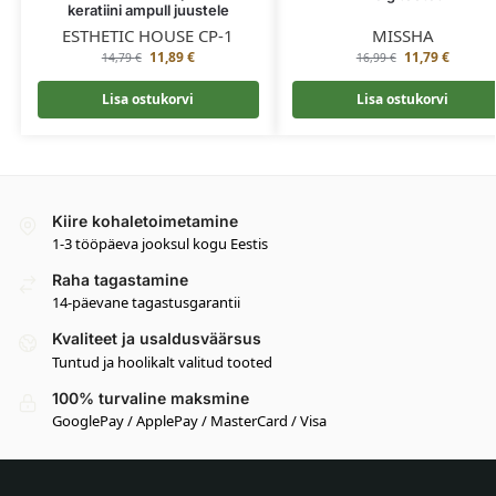
keratiini ampull juustele
ESTHETIC HOUSE CP-1
MISSHA
11,89
€
11,79
€
14,79
€
16,99
€
Lisa ostukorvi
Lisa ostukorvi
Kiire kohaletoimetamine
1-3 tööpäeva jooksul kogu Eestis
Raha tagastamine
14-päevane tagastusgarantii
Kvaliteet ja usaldusväärsus
Tuntud ja hoolikalt valitud tooted
100% turvaline maksmine
GooglePay / ApplePay / MasterCard / Visa