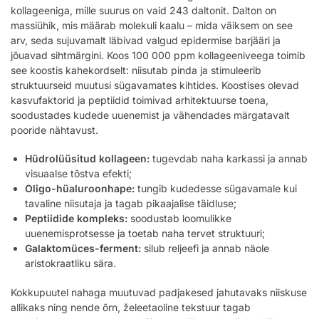
kollageeniga, mille suurus on vaid 243 daltonit. Dalton on
massiühik, mis määrab molekuli kaalu – mida väiksem on see
arv, seda sujuvamalt läbivad valgud epidermise barjääri ja
jõuavad sihtmärgini. Koos 100 000 ppm kollageeniveega toimib
see koostis kahekordselt: niisutab pinda ja stimuleerib
struktuurseid muutusi sügavamates kihtides. Koostises olevad
kasvufaktorid ja peptiidid toimivad arhitektuurse toena,
soodustades kudede uuenemist ja vähendades märgatavalt
pooride nähtavust.
Hüdrolüüsitud kollageen:
tugevdab naha karkassi ja annab
visuaalse tõstva efekti;
Oligo-hüaluroonhape:
tungib kudedesse sügavamale kui
tavaline niisutaja ja tagab pikaajalise täidluse;
Peptiidide kompleks:
soodustab loomulikke
uuenemisprotsesse ja toetab naha tervet struktuuri;
Galaktomüces-ferment:
silub reljeefi ja annab näole
aristokraatliku sära.
Kokkupuutel nahaga muutuvad padjakesed jahutavaks niiskuse
allikaks ning nende õrn, želeetaoline tekstuur tagab