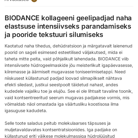
BIODANCE kollageeni geelipadjad naha
elastsuse intensiivseks parandamiseks
ja pooride tekstuuri silumiseks
Kaotatud naha tihedus, dehüdratsioon ja märgatavalt laienenud
poorid on sageli esimesed esteetilised väljakutsed, mida ei
taheta mitte peita, vaid põhjalikult lahendada. BIODANCE viib
intensiivsete hüdrogeelmaskide jõu meisterlikult igapäevasesse,
kiiremasse ja äärmiselt mugavasse toniseerimisetappi. Need
niiskusest küllastunud padjad loovad silmapilkselt nähtava
efekti siledast, justkui seestpoolt täidetud nahast, andes
kudedele vajaliku toe ja elujõu. See ei ole lihtsalt tavaline toonik,
vaid kontsentreeritud seerum mugavas padjakese vormis, mis
võimaldab näol omastada iga väärtusliku koostisosa ilma
igasuguse kadudeta.
Selle toote saladus peitub molekulaarses täpsuses ja
muljetavaldavates kontsentratsioonides. Iga padjake on
küllastunud eriti väikese molekulmassiga hüdrolüüsitud