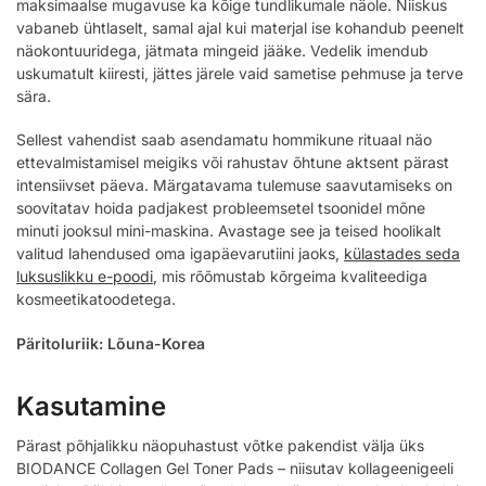
maksimaalse mugavuse ka kõige tundlikumale näole. Niiskus
vabaneb ühtlaselt, samal ajal kui materjal ise kohandub peenelt
näokontuuridega, jätmata mingeid jääke. Vedelik imendub
uskumatult kiiresti, jättes järele vaid sametise pehmuse ja terve
sära.
Sellest vahendist saab asendamatu hommikune rituaal näo
ettevalmistamisel meigiks või rahustav õhtune aktsent pärast
intensiivset päeva. Märgatavama tulemuse saavutamiseks on
soovitatav hoida padjakest probleemsetel tsoonidel mõne
minuti jooksul mini-maskina. Avastage see ja teised hoolikalt
valitud lahendused oma igapäevarutiini jaoks,
külastades seda
luksuslikku e-poodi
, mis rõõmustab kõrgeima kvaliteediga
kosmeetikatoodetega.
Päritoluriik: Lõuna-Korea
Kasutamine
Pärast põhjalikku näopuhastust võtke pakendist välja üks
BIODANCE Collagen Gel Toner Pads – niisutav kollageenigeeli