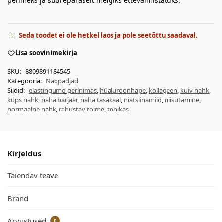
pehmeks ja suurepäraselt meigiks ettevalmistatuks.
Seda toodet ei ole hetkel laos ja pole seetõttu saadaval.
Lisa soovinimekirja
SKU:
8809891184545
Kategooria:
Näopadjad
Sildid:
elastingumo gerinimas
,
hüaluroonhape
,
kollageen
,
kuiv nahk
,
küps nahk
,
naha barjäär
,
naha tasakaal
,
niatsiinamiid
,
niisutamine
,
normaalne nahk
,
rahustav toime
,
tonikas
Kirjeldus
Täiendav teave
Bränd
Arvustused
0