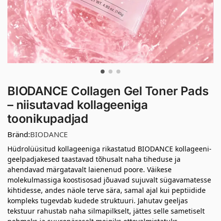
BIODANCE Collagen Gel Toner Pads
– niisutavad kollageeniga
toonikupadjad
Bränd:
BIODANCE
Hüdrolüüsitud kollageeniga rikastatud BIODANCE kollageeni-
geelpadjakesed taastavad tõhusalt naha tiheduse ja
ahendavad märgatavalt laienenud poore. Väikese
molekulmassiga koostisosad jõuavad sujuvalt sügavamatesse
kihtidesse, andes näole terve sära, samal ajal kui peptiidide
kompleks tugevdab kudede struktuuri. Jahutav geeljas
tekstuur rahustab naha silmapilkselt, jättes selle sametiselt