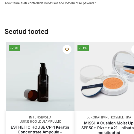
soovitame alati kontrollida koostisosade loetelu otse pakendilt.
Seotud tooted
-20%
-31%
INTENSIIVSED
DEKORATIIVNE KOSMEETIKA
JUUKSEHOOLDUSAMPULLID
MISSHA Cushion Moist Up
ESTHETIC HOUSE CP-1 Keratin
SPF50+ PA+++ #21 – niisut
Concentrate Ampoule –
meigitooted