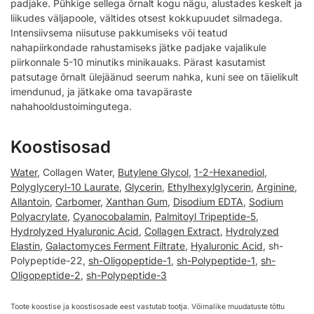
padjake. Pühkige sellega õrnalt kogu nägu, alustades keskelt ja
liikudes väljapoole, vältides otsest kokkupuudet silmadega.
Intensiivsema niisutuse pakkumiseks või teatud
nahapiirkondade rahustamiseks jätke padjake vajalikule
piirkonnale 5-10 minutiks minikauaks. Pärast kasutamist
patsutage õrnalt ülejäänud seerum nahka, kuni see on täielikult
imendunud, ja jätkake oma tavapäraste
nahahooldustoimingutega.
Koostisosad
Water
, Collagen Water,
Butylene Glycol
,
1-2-Hexanediol
,
Polyglyceryl-10 Laurate
,
Glycerin
,
Ethylhexylglycerin
,
Arginine
,
Allantoin
,
Carbomer
,
Xanthan Gum
,
Disodium EDTA
,
Sodium
Polyacrylate
,
Cyanocobalamin
,
Palmitoyl Tripeptide-5
,
Hydrolyzed Hyaluronic Acid
,
Collagen Extract
,
Hydrolyzed
Elastin
,
Galactomyces Ferment Filtrate
,
Hyaluronic Acid
, sh-
Polypeptide-22,
sh-Oligopeptide-1
,
sh-Polypeptide-1
,
sh-
Oligopeptide-2
,
sh-Polypeptide-3
Toote koostise ja koostisosade eest vastutab tootja. Võimalike muudatuste tõttu