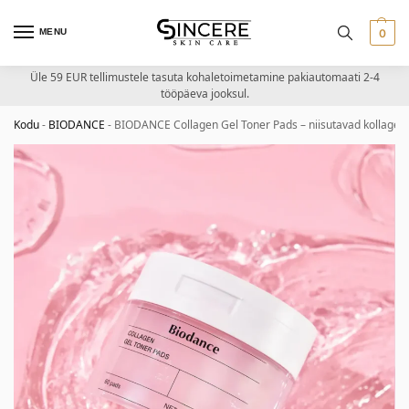
MENU
0
Üle 59 EUR tellimustele tasuta kohaletoimetamine pakiautomaati 2-4
tööpäeva jooksul.
Kodu
-
BIODANCE
-
BIODANCE Collagen Gel Toner Pads – niisutavad kollagee