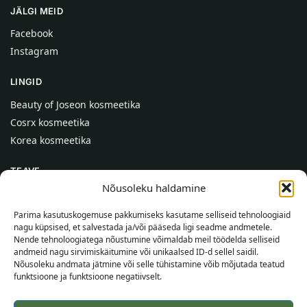
JÄLGI MEID
Facebook
Instagram
LINGID
Beauty of Joseon kosmeetika
Cosrx kosmeetika
Korea kosmeetika
TEAVE
Nõusoleku haldamine
Meist
Kontaktid
Parima kasutuskogemuse pakkumiseks kasutame selliseid tehnoloogiaid
nagu küpsised, et salvestada ja/või pääseda ligi seadme andmetele.
Abi
Nende tehnoloogiatega nõustumine võimaldab meil töödelda selliseid
andmeid nagu sirvimiskäitumine või unikaalsed ID-d sellel saidil.
TEAVE OSTJALE
Nõusoleku andmata jätmine või selle tühistamine võib mõjutada teatud
funktsioone ja funktsioone negatiivselt.
Tarnetingimused
Tingimused